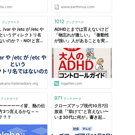
ita.com
www.earthinus.com
1
1012
ブックマーク
ブックマーク
var や /etc が /etc や
ADHDとまでは言えないけど
fg というディレクトリ名
「物忘れが激しい」「衝動性
ないのか？ - NO!と言え
が強い」人があることを実践
うになりたい
したら劇的に改善した話
takano.hatenadiary.org
togetter.com
971
ブックマーク
ブックマーク
ーーーーーイ皆、熱の伝
クローズアップ現代10月7日
方3つ言えるかな～～
放送「“助けて”と言えない〜
？？？
いま30代に何が」書き起こ
し - Imamuraの日記