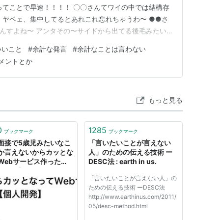
ってことで早速！！！！ 〇〇さんてワイの中では結構存
 ヤベェ、集中してるとあれこれ忘れちゃうわ〜 ●●さ
んすよね〜 アンタその〜サイドから出てる後毛みたい
腹が減ってるタイミングで会議始めるんやめて？w すま
いいこと
#
余計な発言
#
余計なことは言わない
んが詰められてる最中にワイ、聞き流しながらソシャゲ
メントとか
レてたらこっちに…
もっと見る
0
1285
ブックマーク
ブックマーク
面接で5歳児みたいなこ
「言いたいことが言えない
か言えないからカッとな
人」のための伝える技術 ー
Webサービス作った
DESC法 : earth in us.
開発】 - Qiita
「言いたいことが言えない人」の
ための伝える技術 ーDESC法
http://www.earthinus.com/2011/
05/desc-method.html