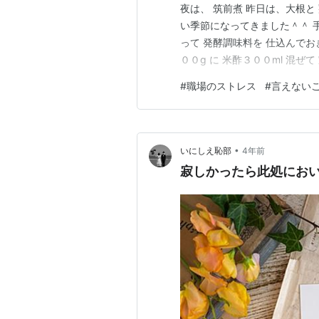
夜は、 筑前煮 昨日は、大根と
い季節になってきました＾＾ 
って 発酵調味料を 仕込んでお
００g に 米酢３００ml 混ぜ
い酢飯が作れます＾＾ www.yo
#
職場のストレス
#
言えない
YouTubeが 中心になってま
•
いにしえ恥部
4年前
寂しかったら此処にお