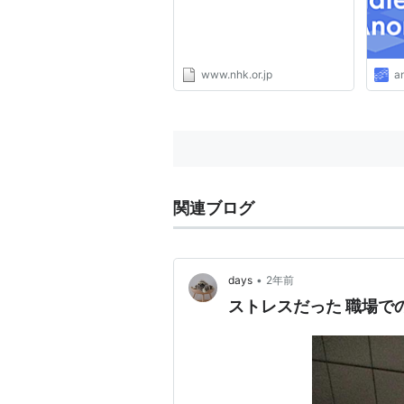
www.nhk.or.jp
a
関連ブログ
•
days
2年前
ストレスだった 職場で