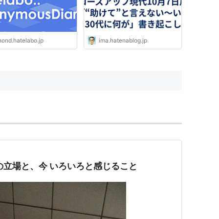
nond.hatelabo.jp
ima.hatenablog.jp
の立場と、今 いろいろと感じること