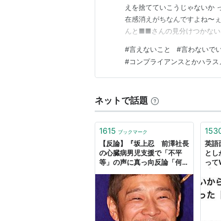
えを捨てていこうじゃないか 
在感消えがちなんですよね〜ぇ
んと■■さんの見分けつかない
なんどしたんwww 死ぬほど
#
言えないこと
#
言わないで
ん、オンライン会議中にAちゃ
#
コンプライアンスとかハラス
やってもーてましたわwwwバ
ネットで話題
1615
153
ブックマーク
【反論】『坂上忍 前澤社長
英語
の心臓病男児支援で「不平
とし
等」の声に真っ向反論「何か
って
やってから言え」』に反論す
【個人
る【移植医療はお先真っ暗】
- 勤務医開業つれづれ日記・
３