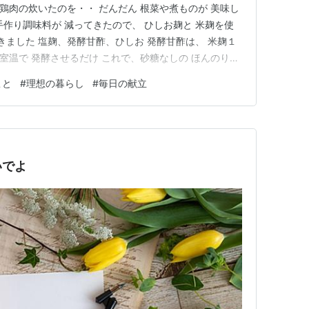
 鶏肉の炊いたのを・・ だんだん 根菜や煮ものが 美味し
手作り調味料が 減ってきたので、 ひしお麹と 米麹を使
きました 塩麹、発酵甘酢、ひしお 発酵甘酢は、 米麹１
て 室温で 発酵させるだけ これで、砂糖なしの ほんのり甘
utube.com ・ ・ ・ このところ 世の中の情報源は
こと
#
理想の暮らし
#
毎日の献立
すが、 昨日は ある地方都市の 議会の様子を見…
いでよ