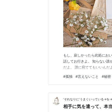
もし、寂しかったら此処におい
話してお行きよ。 知らない誰
だよ。 誰に宛ててもいいんだ
#
孤独
#
言えないこと
#
秘密
'それなりに'うまくいっている→を→
相手に気を遣って、本