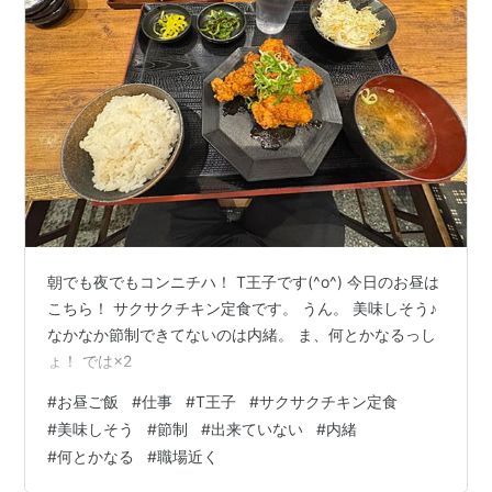
朝でも夜でもコンニチハ！ T王子です(^o^) 今日のお昼は
こちら！ サクサクチキン定食です。 うん。 美味しそう♪
なかなか節制できてないのは内緒。 ま、何とかなるっし
ょ！ では×2
#
お昼ご飯
#
仕事
#
T王子
#
サクサクチキン定食
#
美味しそう
#
節制
#
出来ていない
#
内緒
#
何とかなる
#
職場近く