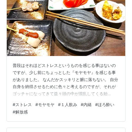
普段はそれほどストレスというものを感じる事はないの
ですが、少し前にちょっとした『モヤモヤ』を感じる事
がありました。 なんだかスッキリと腑に落ちない。 自分
自身を納得させるために色々と考えるのですが、それが
ゴッチャになってきて益々頭の中が混乱してくる始
末…。 ここは一発、気分転換にソフトバレーの練習でも
#
ストレス
#
モヤモヤ
#
１人飲み
#
内緒
#
ほろ酔い
あれば良かったのですが、行事で体育館が使えなかった
#
解放感
り人数が集まらなかったりでしばらくの間練習がありま
せん。 こんな時、お外で１人飲みでもできればモヤモヤ
もスッキリするのかな…。 以前、こんな記事を書きまし