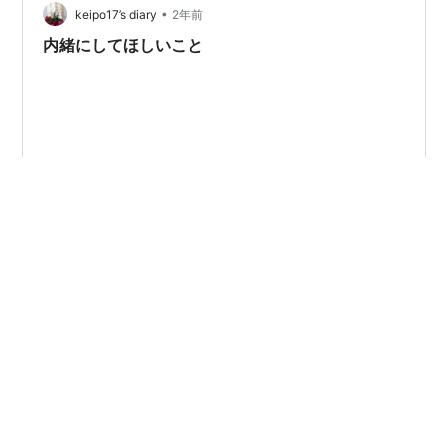
た。 ※その辺りの話 shanru.hatenablog.com フラっと１
•
keipo17’s diary
2年前
人でお店に立ち寄っ…
内緒にしてほしいこと