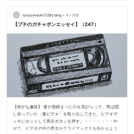
•
rurutyansuki1126’s blog
4ヶ月前
【プチのガチャポンエッセイ】（247）
【密かな趣味】 妻が寝静まったのを見計らって、男は隠
し持っていた〈裏ビデオ〉を取り出してきた。ビデオデ
ッキにセットして再生ボタンを押す。・・・・・・・や
がて、ビデオの中の男女がクライマックスを向かえよう