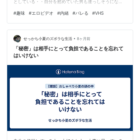
としている・・自分を慰めていた男も達っしそうになっ
た・・・その時「なにしてんのっ❗️」突然、後ろで妻のカ
#
趣味
#
エロビデオ
#
内緒
#
バレる
#
VHS
ン高い声がした。〈わぁっ❗️〉驚いた男は膨張し切ったモ
ノを仕舞い込むことも出来ずに慌てふためいた。背後に
は隣の部屋で寝ているはずの妻が仁王立ちしていたので
•
ある。・・・・・・・これは僕がまだ若い頃、友人から
せっかち小夏のズボラな生活
8ヶ月前
聞いた話である。
「秘密」は相手にとって負担であることを忘れて
はいけない