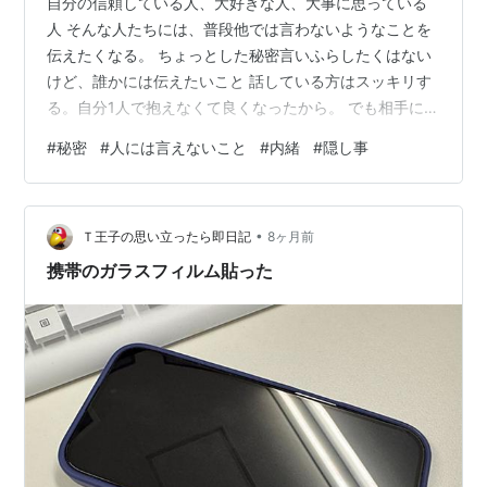
自分の信頼している人、大好きな人、大事に思っている
人 そんな人たちには、普段他では言わないようなことを
伝えたくなる。 ちょっとした秘密言いふらしたくはない
けど、誰かには伝えたいこと 話している方はスッキリす
る。自分1人で抱えなくて良くなったから。 でも相手にと
ってそれは負担だったりする。 秘密を抱えるということ
#
秘密
#
人には言えないこと
#
内緒
#
隠し事
秘密を守るって結構大変。口が軽いから、とかではな
い。約束は守るタイプなので。 自分の中で留めておくこ
とって負担だよねって話。嬉しいことだったらまだし
•
も、苦しいことは特に。話した本人は人に負担を分けら
Ｔ王子の思い立ったら即日記
8ヶ月前
れてスッキリするかもしれないけど、言われた方はそれ
携帯のガラスフィルム貼った
を隠しておく負担を強いられる。忘れたり…