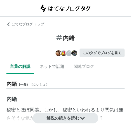
はてなブログ トップ
内緒
このタグでブログを書く
言葉の解説
ネットで話題
関連ブログ
内緒
(
一般
)
【
ないしょ
】
内緒
秘密とほぼ同義。しかし、秘密といわれるより悪気は無
さそうな気が(無根拠に)するのはなぜだろう？
解説の続きを読む