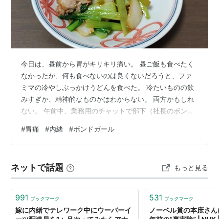
今日は、昼前から胃がキリキリ痛い。 昼ご飯も食べたく
なかったが、何も食べないのは良くないだろうと、ファ
ミマの冷やしぶっかけうどんを食べた。 冷たいものの飲
みすぎか、精神的なものかはわからない。 両方かもしれ
ない。 午前中、業務用のチャットで部下（社長のボンド
ガール）から、なんで？という内容のメッセージが届い
#
胃痛
#
内緒
#
ボンドガール
た。 すぐに削除されたが、内容から察するに、社長から
（上司に内緒で）指示された仕事に違いない。 先日も、
あるグループチャット向けに同じ事があったが、社長も
ネットで話題
もっと見る
気づかず速攻返事していたので、こっちが気まずかっ
た。 こちらから送るものは、すぐに見ないのだが。 胃痛
の原因はこれかもしれない 内緒でする…
991
531
ブックマーク
ブックマーク
嫁に内緒でテレワーク中にウーバーイ
ノーベル賞の本庶さん