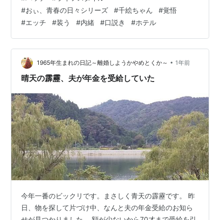
ん？でも、ハチさんにすれば、やっぱり覚悟か…」 前回
#
おぃ、青春の日々シリーズ
#
千絵ちゃん
#
覚悟
シリーズリンク hatch51.com ボク「会社的に、、、重す
#
エッチ
#
装う
#
内緒
#
口説き
#
ホテル
ぎましたね、ねじゃあ、軽く行きます～」 「二人っきり
で内緒で会ってください。」 千絵「はい♪」 ボク「い
つ、時間をつくれそうですか？」 千絵「ハチさんに合わ
せます。暗くな…
•
1965年生まれの日記～離婚しようかやめとくか～
1年前
晴天の霹靂、夫が年金を受給していた
今年一番のビックリです。まさしく青天の霹靂です。 昨
日、物を探して片づけ中、なんと夫の年金受給のお知ら
せが見つかりました。 額が少ないから70才まで受給を引