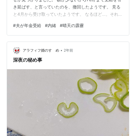
き延ばす、と言っていたのを、撤回したようです。 見る
と4月から受け取っていたようです。 なるほど…。それ
で、5月から仕事の回数を減らしたのかもしれません。
#
夫が年金受給
#
内緒
#
晴天の霹靂
現在は普通に仕事に行ってますが…。 nikki-
1965nen.com 年金をいつから受給するかは人それぞれ
で、夫は65歳を超えてます。 昔盗み見したころより、確
•
かに受け取る金額は増えているようです。 が、それでも
アラフィフ婚のすゝめ
2年前
わたしの半額以下。国民年金だけで生活はできないでし
深夜の秘め事
ょう。 夫は年金のことを…