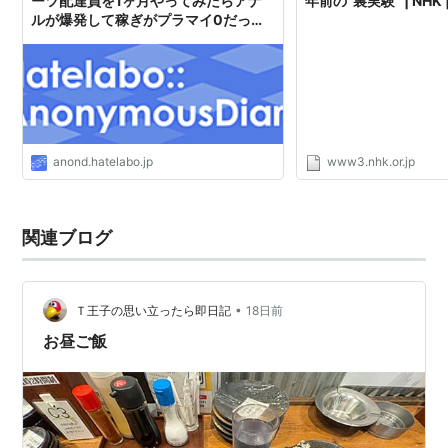
ーツ配達員を1ヶ月やってみたらアナ
年前の“裏実験” | NHK 
ルが爆発して稼ぎがプラマイ0だった
話
anond.hatelabo.jp
www3.nhk.or.jp
関連ブログ
•
Ｔ王子の思い立ったら即日記
18日前
お昼ご飯