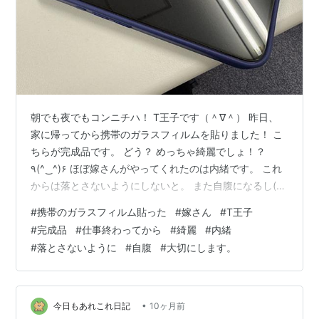
朝でも夜でもコンニチハ！ T王子です（＾∇＾） 昨日、
家に帰ってから携帯のガラスフィルムを貼りました！ こ
ちらが完成品です。 どう？ めっちゃ綺麗でしょ！？
٩(^‿^)۶ ほぼ嫁さんがやってくれたのは内緒です。 これ
からは落とさないようにしないと。 また自腹になるし(´･
ω･`) 大切にします。 では×2
#
携帯のガラスフィルム貼った
#
嫁さん
#
T王子
#
完成品
#
仕事終わってから
#
綺麗
#
内緒
#
落とさないように
#
自腹
#
大切にします。
•
今日もあれこれ日記
10ヶ月前