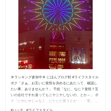
☆ランキング参加中☆ にほんブログ村 #ライフスタイル
ボク「さぁ、お互いに覚悟を決めるにあたって、確認し
たい事、ありませんか？」 千絵「なに、なに？覚悟？互
いの会社ですれ違ってもニヤニヤしないの、とか～」 ボ
ク「にやにやじゃなく、にたにた笑うとか・・・笑」 千
絵「覚悟！？覚悟って言葉・・・ちょっと重くない？ｗ
#
ハッチ
#
ライフスタイル