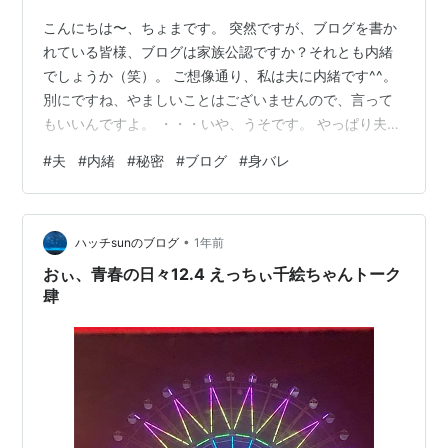
こんにちは〜、ちょまです。 突然ですが、ブログを書か
れている皆様、ブログは家族公認ですか？それとも内緒
でしょうか（笑）。 ご想像通り、私は夫に内緒です^^。
別にですね、やましいことはございませんので、言って
もいいんですよ。 ・・・いや、うそです。 やっぱり夫の
愚痴も書きたいし〜（笑）、自分を知っている人に読ま
#
夫
#
内緒
#
秘密
#
ブログ
#
身バレ
れていると思うとのびのび書けないし〜。内緒にしてお
きたい。 このブログは、夫の出勤後から午後出のパート
に行く前、つまりほとんどを平日の午前に書いていま
•
す。 その貴重な平日午前も、週1〜２日は夫が在宅勤務を
ハッチsunのブログ
1年前
するので、気が抜けません^^。 夫がコーヒーを飲むため
おぃ、青春の日々12.4 えっちぃ千絵ちゃんトーク
に籠りコーナーから出てきた際、…
肆