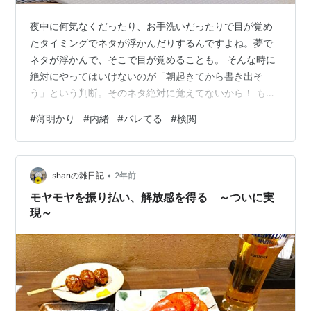
夜中に何気なくだったり、お手洗いだったりで目が覚め
たタイミングでネタが浮かんだりするんですよね。夢で
ネタが浮かんで、そこで目が覚めることも。 そんな時に
絶対にやってはいけないのが「朝起きてから書き出そ
う」という判断。そのネタ絶対に覚えてないから！ もう
何度それで悔しい思いをしたか。 そんな時のネタが本当
#
薄明かり
#
内緒
#
バレてる
#
検閲
に面白いかどうかなんてことは、それこそ朝すっきりと
した頭で判断すればよろしい。だいたいが大して面白い
ネタではないのが現実だけれど、稀に「ええやん」なも
•
のが誕生している可能性もあります。 そこはまぁ賭けの
shanの雑日記
2年前
ようなもので、でも賭けてみなければ当たりもハズレも
モヤモヤを振り払い、解放感を得る ～ついに実
ない訳です。私は取り敢えず寝ぼけながらでも書…
現～