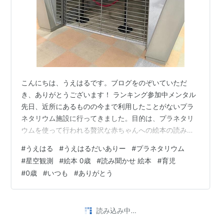
こんにちは、うえはるです。ブログをのぞいていただ
き、ありがとうございます！ ランキング参加中メンタル
先日、近所にあるものの今まで利用したことがないプラ
ネタリウム施設に行ってきました。目的は、プラネタリ
ウムを使って行われる贅沢な赤ちゃんへの絵本の読み聞
かせイベントでしたが、読み聞かせだけでなく、星空観
#
うえはる
#
うえはるだいありー
#
プラネタリウム
測も少し上映してくれました。 絵本は３冊読んでもらえ
#
星空観測
#
絵本 0歳
#
読み聞かせ 絵本
#
育児
ました。娘、最初は「ぷーぷー」と小さく声を出して、
#
0歳
#
いつも
#
ありがとう
スクリーンの絵本を眺めていましたが、２冊目の後半く
らいから爆睡していたようです。笑 ランキング参加中育
児 おかげさまで、夫と私も大きなスクリーンをみながら
読み込み中…
リフレッシュできました。そこの施設では、子…