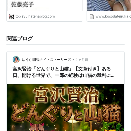
topisyu.hatenablog.com
www.kosodateiruka.
関連ブログ
•
ゆうか朗読ナイトストーリーズ
4ヶ月前
宮沢賢治「どんぐりと山猫」【文章付き】ある
日、開ける世界で、一郎の経験は山猫の裁判に貢
献します🌳