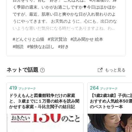
く季節の週末、いかがお過ごしですか🌳今日はほかほか
ですが、最近、肌寒い日と爽やかな日が入れ替わりのよ
うにやってきます。 お天気のように、心にも、出口のな
いような塞いだ気分になる時だってありますよね。わた
しはそういう時期、本質的に心を立て直してくれたのは
#
どんぐりと山猫
#
宮沢賢治
#
読み聞かせ 絵本
「好き」や「好奇心」だったと思います。 本来、生きる
#
朗読
#
愉快なお話し
#
好き
ことは愛そのものだから、そこに戻っていけば、困難を
乗り越える忍耐や意力が湧いてくるもの⛲ 今回は、そん
な「好き」から始まって、コメントにお答えしながら
ネットで話題
もっと見る
「どんぐりと山猫」の魅力をサブチャンネルで話しまし
た。30分弱になったので、二回に分けてお届…
419
264
ブックマーク
ブックマーク
ドラえもんと図書館戦争だけの家庭
【1歳2歳3歳】子供
と、３歳までに１万冊の絵本を読み聞
おすすめ人気絵本50
かせする家庭 - 斗比主閲子の姑日記
のベストセラー本