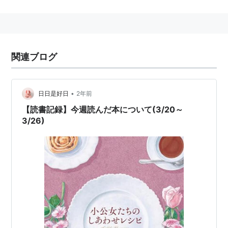
著作
スーパーファンタジー文庫
パラダイス ルネッサンス
関連ブログ
夜想
ルナティック・シャイン
•
日日是好日
2年前
コバルト文庫
【読書記録】今週読んだ本について(3/20～
3/26)
摩天楼ドールシリーズ
魔女の結婚シリーズ
伯爵と妖精シリーズ
失われた王国と神々の千一夜物語 さまよう愛の果て