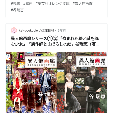
ろ学習したらいいのにねって思ってしまいます。透磨と
#
読書
#
感想
#
集英社オレンジ文庫
#
異人館画廊
喧嘩するたんびに、千景は一人で危険に首を突っ込むわ
#
谷瑞恵
けですから。籠の中に閉じ込めておきたい気持ちと、自
由に翼を広げてどこまでも羽ばたいていって欲しいとい
う気持ちが入り混じって、読んている私も、おそらく透
磨も、複雑な心境になります。透磨は冷たくそっけない
•
kei-bookcolorの文庫日和
3年前
感じの人物です。でもそんな透磨を何故か幼い千景は…
異人館画廊シリーズ①②『盗まれた絵と謎を読
む少女』『贋作師とまぼろしの絵』谷瑞恵（著）
の感想をお伝えします！