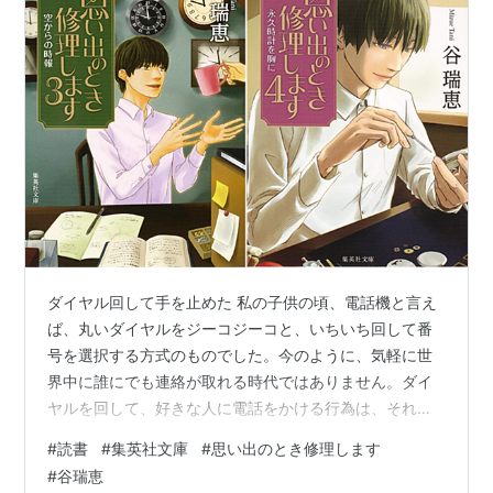
ダイヤル回して手を止めた 私の子供の頃、電話機と言え
ば、丸いダイヤルをジーコジーコと、いちいち回して番
号を選択する方式のものでした。今のように、気軽に世
界中に誰にでも連絡が取れる時代ではありません。ダイ
ヤルを回して、好きな人に電話をかける行為は、それは
それは緊張するものでした。ダイヤルを回している途中
#
読書
#
集英社文庫
#
思い出のとき修理します
で、電話をすること自体を何度もためらって、何度も途
#
谷瑞恵
中でやめてしまったり、やっぱりと思って、再度ダイヤ