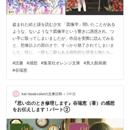
盗まれた絵と謎を読む少女 「図像学」聞いたことがある
ような、ないような？図像学という響きに誘惑され、つ
い手に取ってしまいましたが、作品を実際に読んでみる
と、想像以上の面白さで、すっかり魅了されてしまいま
した。特に、一癖も二癖もある個性的な登場人物たち
は、世の読書家を、存分に楽しませてくれます。私は年
#
読書
#
感想
#
集英社オレンジ文庫
#
異人館画廊
中、活字中毒に陥っている状態なので、常に文庫を携帯
#
谷瑞恵
しています。どんなジャンルの本も幅広く読んでいるつ
もりですが、やはりどうしても一番好きなジャンルの本
が圧倒的に多くなるのも事実です。全体の7割くらいは、
推理小説が占めています。そんな小説の中で時たま～に
•
kei-bookcolorの文庫日和
3年前
読む恋愛小説において、これまた時たま～に、強烈に…
『思い出のとき修理します』谷瑞恵（著）の感想
をお伝えします！パート②