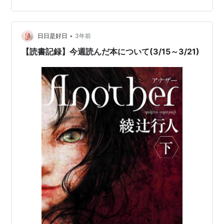
イッチを作り上げる。 そのサンドイッチは誰かの記憶と
少しだけ繋がっていて、今食べている人だけでなく当時
のチリっとした気持ちも癒やしてくれるお話だった。 笹
•
ちゃんは料理がただの食べ物じゃないことを知ってい
日日是好日
3年前
る。人に寄り添って、楽しませたり勇気づけたり、そっ
【読書記録】今週読んだ本について(3/15～3/21)
と心を動かすものだと知っていて、丁寧に…