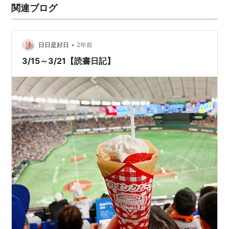
関連ブログ
圭吾、コナン、金田一少年の事件簿をひたすら読んでい
たら「あいつはいつかやる」と言われました。 1.小公女
たちのしあわせレシピ 著者：谷瑞恵不思議…
•
日日是好日
2年前
3/15～3/21【読書日記】