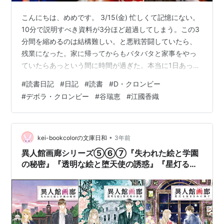
こんにちは、めめです。 3/15(金) 忙しくて記憶にない。
10分で説明すべき資料が3分ほど超過してしまう。この3
分間を縮めるのは結構難しい。と悪戦苦闘していたら、
残業になった。家に帰ってからもバタバタと家事をやっ
ていたらあっという間に時間が過ぎた。本当に1日あっと
いう間だ。 3/16(土) 今日は桜神宮に行くため、久しぶり
#
読書日記
#
日記
#
読書
#
D・クロンビー
に桜新町で降りた。桜神宮は思っていた1/5スケールだっ
#
デボラ・クロンビー
#
谷瑞恵
#
江國香織
たけれど、とても綺麗で澄んでいた。御朱印も素敵で並
んでいた人にならって2種類お願いした。その後、パン屋
に寄って公園でピクニックした。美味しいパン屋さんに
行くと美味しいのは分かるのだけれど、特別美味しいみ
•
kei-bookcolorの文庫日和
3年前
たいなのがイマイチ…
異人館画廊シリーズ⑤⑥⑦『失われた絵と学園
の秘密』『透明な絵と堕天使の誘惑』『星灯る夜
をきみに捧ぐ』谷瑞恵（著）の感想をお伝えしま
す！