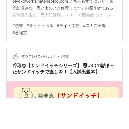
piyokoworks.hatenablog.com こちらもすでにシリーズ
完結済みの「思い出のとき修理します」の原作者である
谷瑞恵先生の「異人館画廊」シリーズ 図書館でばーっと
本を探していた時に「思い出のとき修理します」が面白
#
読書
#
ライトノベル
#
ライト文芸
#
異人館画廊
かったので谷瑞恵先生の別の小説を読もうを思って見つ
#
谷瑞恵
けた。 この異人館画廊の主人公千景（ちかげ）も両親の
離婚後は祖父母に育てられたという人物である。 ちょい
ミステリー要素あり。人死んでるし。。。 シリーズ１作
目の”盗まれた絵と謎をよむ少女”のあらすじ 独自の意味
•
本をプレゼントしよう
6年前
を背景や小物…
谷瑞恵【サンドイッチシリーズ】 思い出の詰まっ
たサンドイッチで癒しを！【入試出題本】