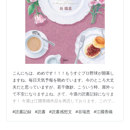
こんにちは、めめです！！！もうすぐプロ野球が開幕し
ますね。毎日天気予報を眺めています。今のところ大丈
夫だと思っていますが、若干微妙。こういう時、屋外っ
て不安になりますよね。さて、今週の読書記録になりま
す！ 今週は江國香織作品を再読しております。このブロ
グを見てくださっている方は「はい、はい」という感じ
#
読書記録
#
読書
#
読書感想文
#
谷瑞恵
#
江國香織
かもしれません。江國香織作品読みながら、でもミステ
リーを愛し、ネトフリで殺し屋の話を見ているんですよ
ね(情緒めちゃくちゃ)。ちなみに高校時代に授業中に東野