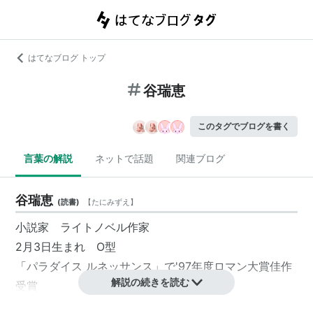
はてなブログ トップ
谷瑞恵
このタグでブログを書く
言葉の解説
ネットで話題
関連ブログ
谷瑞恵
(
読書
)
【
たにみずえ
】
小説家 ライトノベル作家
2月3日生まれ O型
「パラダイス ルネッサンス」で'97年度ロマン大賞佳作
解説の続きを読む
受賞