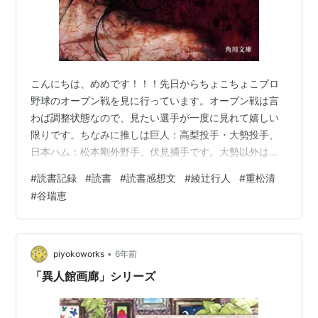
こんにちは、めめです！！！先日からちょこちょこプロ
野球のオープン戦を見に行っています。オープン戦は言
わば調整状態なので、見たい選手が一度に見れて嬉しい
限りです。ちなみに推しは巨人：高梨投手・大勢投手、
日本ハム：松本剛外野手、伏見捕手です。大勢以外はシ
ンプルに顔が好みです(言っちゃダメ、絶対)。今年は美容
#
読書記録
#
読書
#
読書感想文
#
綾辻行人
#
重松清
と野球に課金するぞ～。さて、読書記録です。最近は移
#
谷瑞恵
動が多いので移動中に読むことが多いように思います。
次回の移動は何を持っていこうかなと考える楽しみも出
来ました。ではいってみましょう！！ 1.Another(下) 著
者：綾辻行人さあ、下巻へ。犯人は目星がついていたと
•
piyokoworks
6年前
は言え、そこにも繋がっていたとは…
「異人館画廊」シリーズ