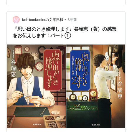
ルを回したり、を繰り返します。そういった心の中のも
どかしい感情を表しているのが、名曲『恋におちて -Fall
in love-』の歌詞にある「ダイヤル回して手を止めた」と
•
kei-bookcolorの文庫日和
3年前
いう表現なのだと思います。ダ…
『思い出のとき修理します』谷瑞恵（著）の感想
をお伝えします！パート①