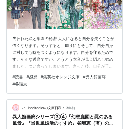
失われた絵と学園の秘密 大人になると自分を失うことが
怖くなります。そうすると、周りにもそして、自分自身
に対しても嘘をつくようになります。自分を守るためで
す。そんな透磨ですが、とうとう本音が見え隠れし始め
ました。つい言ってしまいます。言った後、自分が千景
にとってどんな存在なのか、認識したのではないでしょ
#
読書
#
感想
#
集英社オレンジ文庫
#
異人館画廊
うか。あとは、もう少し毒舌をやめれればいいんでしょ
#
谷瑞恵
うけど。誰が敵で誰が味方なのか、真実を言っているの
は誰なのか、初めのうちは全然わかりませんでした。で
もある程度皆、真実を言っていましたし、学生たちはそ
れぞれ純粋さを失ってはいなかったんだと思います。悪
•
kei-bookcolorの文庫日和
3年前
いのは純粋な学生たちを利用しようとする大人の方で…
異人館画廊シリーズ③④『幻想庭園と罠のある
風景』『当世風婚活のすすめ』谷瑞恵（著）の感