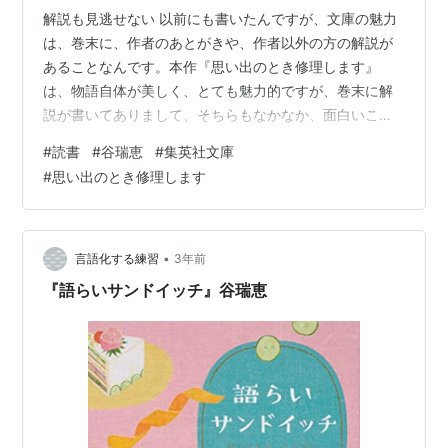
解説も見逃せない 以前にも書いたんですが、文庫の魅力
は、巻末に、作者のあとがきや、作者以外の方の解説が
あることなんです。本作『思い出のとき修理します』
は、物語自体が美しく、とても魅力的ですが、巻末に解
説が書いてありまして、そちらもなかなか、面白いこと
が書かれていると思います。ああ、この気持ちを何って
#
読書
#
谷瑞恵
#
集英社文庫
表現したらいいんだろう？こういうの何ていうんだっ
#
思い出のとき修理します
け？読者は読みながら、心の中に沸き起こってくる感情
を言葉に置き換えようとします。ですが、もう少しで出
てきそうなんだけど、出てこない。けっこう、歯痒いこ
とが多いんです。そんな微妙な表現とか、言い回しなん
•
言語化する練習
3年前
かを、うまく言い表すことができている解説者の方がい
『語らいサンドイッチ』谷瑞恵
た…