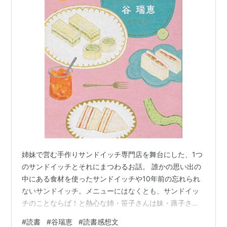
姉妹で営む手作りサンドイッチ専門店を舞台にした、1つ
のサンドイッチとそれにまつわるお話。 誰かの思い出の
中にある食材を使ったサンドイッチや10年前の忘れられ
ないサンドイッチ。メニューにはなくとも、サンドイッ
チのことならば！と熱心な姉・笹子さんは妹・蕗子さん
や近隣の人の力を借りて情報を集め”これだ”というサンド
#
読書
#
谷瑞恵
#
読書感想文