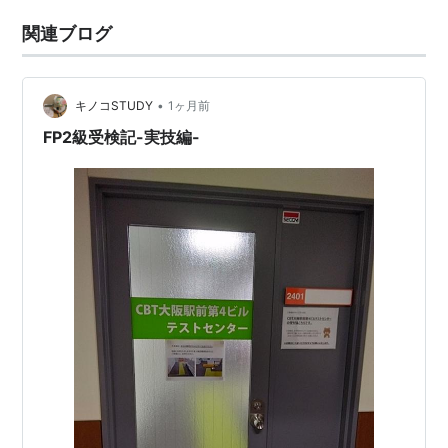
関連ブログ
•
キノコSTUDY
1ヶ月前
FP2級受検記-実技編-