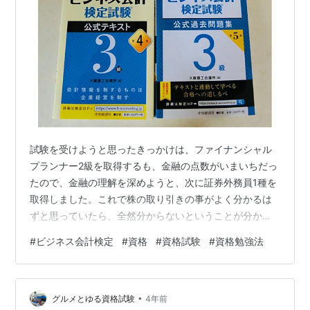
試験を受けようと思ったきっかけは、ファイナンシャル
プランナー2級を取得するも、金融の点数がいまいちだっ
たので、金融の理解を深めようと、次に証券外務員1種を
取得しました。これで株の取り引きの事がよく分かるは
ずと思っていたら、全然分からないということが分かり
ました（涙） 何がダメなのかを考えた時に、財務諸表の
#
ビジネス会計検定
#
資格
#
資格試験
#
資格勉強法
分析が出来ないということに繋がりました。そこでこの
資格を受験してみようと思い、参考書を購入しました。
約3ヶ月勉強しました。3級が1ヶ月、2級が2ヶ月くらい
•
の割合です。この4冊で主に勉強しました。ネットに他の
グルメとゆる資格試験
4年前