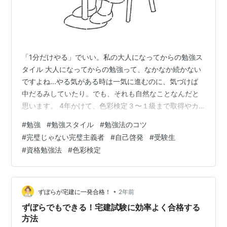
「1分だけやる」でいい。私の大人になってからの勉強ス
タイル 大人になってからの勉強って、なかなか続かない
ですよね...やる気がある時は一気に進むのに、気づけば
中だるみしていたり。でも、それも自然なことなんだと
思います。 4年かけて、色彩検定３〜１級まで取得やカ
ラー心理セラピスト、パーソナルカラーアナリストの資
#
勉強
#
勉強スタイル
#
勉強法のコツ
格取得、色の勉強していた時、私が気づいたのは、自分
#
完璧じゃない完璧主義者
#
自己啓発
#
受験生
のペースを知ることが、続けるコツだということ。タイ
#
資格勉強法
#
色彩検定
プに合わせて工夫すれば、無理なく最後までたどり着け
ます。 🔸最初にやる気があるタイプ（私はこちらが強
い） スタートダッシュは得意。でも、途中で息切れしや
すいタイプです。だから私は、中だるみが…
•
ずぼらが宅建に一発合格！
2年前
ずぼらでもできる！宅建試験に効率よく合格する
方法