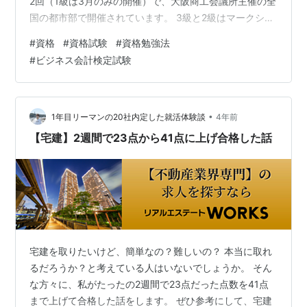
2回（1級は3月のみの開催）で、大阪商工会議所主催の全
国の都市部で開催されています。 3級と2級はマークシー
ト方式の2時間の試験です。100点満点で、70点以上が合
#
資格
#
資格試験
#
資格勉強法
格点です。 午前に2級（10時〜）、午後に3級（13時30
#
ビジネス会計検定試験
分〜）の試験でした。2級の場合だと10時から試験前の説
明が約20分弱あり、それから2時間の試験になっているの
で、送迎などを頼んでいる場合は時間に注意をしたほう
が良いです。 試験開始３０分後から試験終了１０分前ま
•
1年目リーマンの20社内定した就活体験談
4年前
で途中退出が可能…
【宅建】2週間で23点から41点に上げ合格した話
宅建を取りたいけど、簡単なの？難しいの？ 本当に取れ
るだろうか？と考えている人はいないでしょうか。 そん
な方々に、私がたったの2週間で23点だった点数を41点
まで上げて合格した話をします。 ぜひ参考にして、宅建