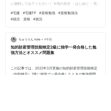
に挑戦してみてください！ 今回の目次 ・はじめに ・宅
建ってなに？ ・宅建は何に役に立つの？ ・就活で役に立
#
宅建
#
宅建FP
#
資格勉強
#
資格勉強法
ったエピソード ・勉強の手順 ・23点から41点まで伸ば
#
就活 資格
#
就活
した1番の理由 ・絶対に買うべき本 ・まとめ 【はじめ
に】 当時私は半年間、毎日2時間ほど勉強を続けて、こ
の調子でいけば試験も合格できるかなと、思っていまし
た。 FP2級を取った後だったので、不動産科目は少し勉
•
ちゅうりん note
4年前
強したし大丈夫だ…
知的財産管理技能検定2級に独学一発合格した勉
強方法とオススメ問題集