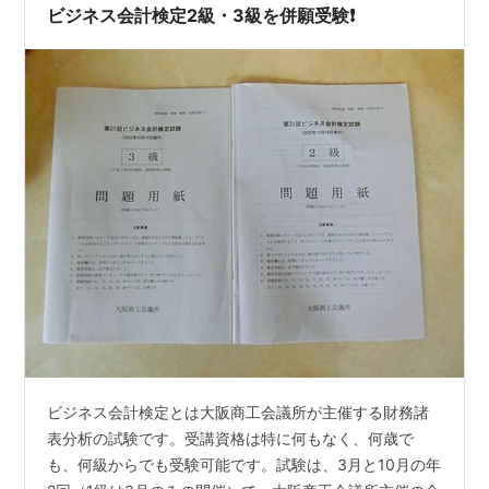
問題がないのか調べても、見つかりませんでした。結
ビジネス会計検定2級・3級を併願受験❗️
局、ビジネス会計検定の公式サイトの模擬…
ビジネス会計検定とは大阪商工会議所が主催する財務諸
表分析の試験です。受講資格は特に何もなく、何歳で
も、何級からでも受験可能です。試験は、3月と10月の年