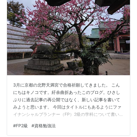
3月に京都の北野天満宮で合格祈願してきました。 こん
にちはキノコです。紆余曲折あったこのブログ。ひさし
ぶりに過去記事の再公開ではなく、新しい記事を書いて
みようと思います。 今回はタイトルにもあるようにファ
イナンシャルプランナー（FP）2級の学科について書いて
みようと思います。FP2級は今年の4月に学科と実技の試
#
FP2級
#
資格勉強法
験をCBTで受けて無事両方合格したので、5月に資格取得
することができました。 【この記事の目次】 勉強にかか