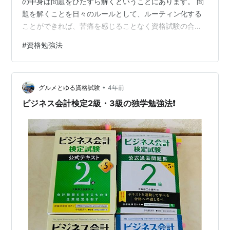
の中身は問題をひたすら解くということにあります。 問
題を解くことを日々のルールとして、ルーティン化する
ことができれば、苦痛を感じることなく資格試験の合格
を勝ち取ることは十分に可能です。例えば、通勤中の電
#
資格勉強法
車の中では必ずテキストを読む、と言うことでも良いで
しょう。毎日のことですから、それを続けるだけでも相
当な学習効果を得られます。 毎朝１時間を勉強時間に当
•
てるということでも良いです。 要するに、自分の生活リ
グルメとゆる資格試験
4年前
ズムに勉強を取り込んでしまい、それが当然のような生
ビジネス会計検定2級・3級の独学勉強法❗️
活をおくることが重要です。 たいていの人は朝…