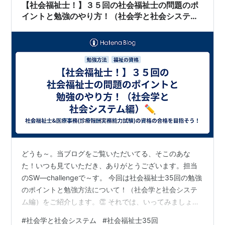
【社会福祉士！】３５回の社会福祉士の問題のポ
イントと勉強のやり方！（社会学と社会システム
編）✏️
どうも～。当ブログをご覧いただいてる、そこのあな
た！いつも見ていただき、ありがとうございます。担当
のSW―challengeで～す。 今回は社会福祉士35回の勉強
のポイントと勉強方法について！（社会学と社会システ
ム編）をご紹介します。👏 それでは、いってみましょ
う。(⁠•⁠‿⁠•⁠) 目次 今回は社会学と社会システム！😙 1問
#
社会学と社会システム
#
社会福祉士35回