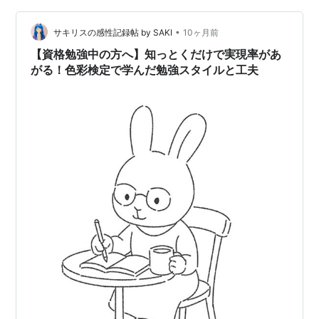
った期間 使ったテキスト 勉強方法 学科の問題は間違い
•
探し？ まとめ 勉強にかかった期間 ネットでみるとFP2級
サキリスの感性記録帖 by SAKI
10ヶ月前
の標準勉強時間は3～4か月とありますが、これは日常で
【資格勉強中の方へ】知っとくだけで実現率があ
どれだけ勉強に時…
がる！色彩検定で学んだ勉強スタイルと工夫