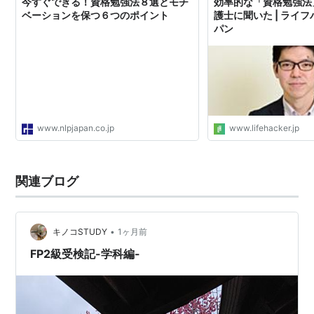
今すぐできる！資格勉強法８選とモチ
効率的な「資格勉強法
ベーションを保つ６つのポイント
護士に聞いた | ライ
パン
www.nlpjapan.co.jp
www.lifehacker.jp
関連ブログ
•
キノコSTUDY
1ヶ月前
FP2級受検記-学科編-