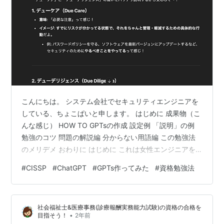
こんにちは。 システム会社でセキュリティエンジニアを
している、ちょこぱいと申します。 はじめに 成果物（こ
んな感じ） HOW TO GPTsの作成 設定例 「説明」の例
勉強のコツ 問題の解説編 分からない用語編 この勉強法
のメリデメ おわりに はじめに これは女性エンジニアを
応援するコミュニティ、Code Polarisのアドベントカレ
#
CISSP
#
ChatGPT
#
GPTs作ってみた
#
資格勉強法
ンダー8日目の記事です。 先日、CISSPというセキュリ
ティに関する資格に合格したのですが、その際ChatGPT
を活用したおかげで（?）合格できたので、知見を共有し
社会福祉士&医療事務(診療報酬実務能力試験)の資格の合格を
ます。（この手法は資格勉強全般に応用できると思いま
•
目指そう！
2年前
す！） 成果物（こんな感じ） ChatGPTの…