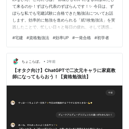
て来るのか！ずぼら代表のずぼらんです！✨ 今日は、ず
ぼらな私でも宅建試験に合格できた勉強法についてお話
します。効率的に勉強を進められる「紙1枚勉強法」を実
践したことで、忙しい日々と毎日の疲れ、そして誘惑に
負けず、🎊合格🎊をつかむことができました。 もし「ま
#
宅建
#
資格勉強法
#
効率UP
#
一発合格
#
初学者
た三日坊主になりそう..」「覚えることが多すぎてパンク
する！」と思っている方がいたら、ぜひこの記事を読ん
でみてください！ 私はこの勉強法のおかげで過去問題集
•
を三日坊主どころか27周することができました！ ちなみ
ちょこらぼ。
2年前
にその過去問問題集はこちらの記事で紹介しています。👇
【オタク向け】ChatGPTで二次元キャラに家庭教
zubora-goukaku…
師になってもらおう！【資格勉強法】