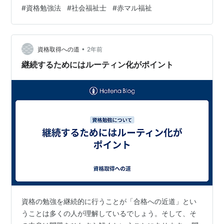
目！📝 ポイントと問題文などについて！ ステップ１（苦
#
資格勉強法
#
社会福祉士
#
赤マル福祉
手な方でもここまでは最低わかるように！） ステップ３
（ここまでできたら完璧！） 続いて、2問目！📝 ポイン
トと問題文などについて！ ステップ１（苦手な方でもこ
こまでは最低わかるように！） 続いて、3問目！✏️ ポイ
•
資格取得への道
2年前
ント…
継続するためにはルーティン化がポイント
資格の勉強を継続的に行うことが「合格への近道」とい
うことは多くの人が理解しているでしょう。そして、そ