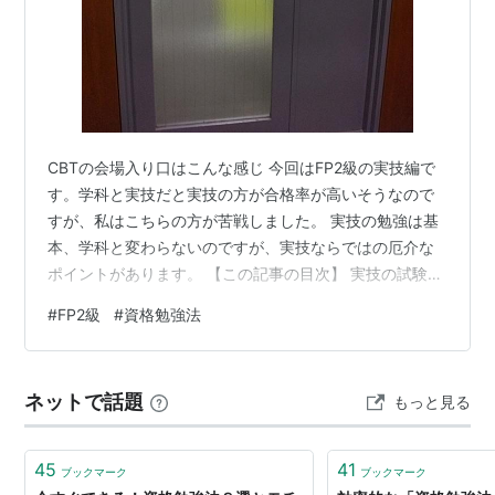
CBTの会場入り口はこんな感じ 今回はFP2級の実技編で
す。学科と実技だと実技の方が合格率が高いそうなので
すが、私はこちらの方が苦戦しました。 実技の勉強は基
本、学科と変わらないのですが、実技ならではの厄介な
ポイントがあります。 【この記事の目次】 実技の試験は
時間が足りない CBTと電卓 FPは金銭的に良心的な試験？
#
FP2級
#
資格勉強法
まとめ 実技の試験は時間が足りない まず学科と実技の出
題範囲は変わらないのですが、学科が4択問題なのに対
し、実技は実際に計算して金額を答えさせる問題が複数
ネットで話題
もっと見る
でます。 そして、実技は学科と比べて、問題の文章が長
く（FP協会の方で受けたのできんざいの問題は知らない
のですが。）これがC…
45
41
ブックマーク
ブックマーク