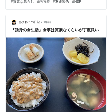
#
質素な暮らし
#
内向型
#
友達関係
#
HSP
の仲良しグループが 遊びに来るっていうのも あります
が。。＾＾ ・ ・ 昨日の夕ごはん 春雨と豚肉の炒めもの
豆腐となめこのおみそ汁 さつま芋とかぼちゃの塩麹煮 娘
•
が 早退して 家で お昼ごはんを食べたので、 夜のごはん
あまねこの日記
1年前
が いつもより少なく 春雨やお芋で 炭水化物を取り…
『独身の食生活』食事は質素なくらいが丁度良い