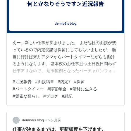
えー、新しい仕事が決まりました。 まだ他社の面接が残
っているので内定受諾は保留にしてもらいましたが、 順
当に行けば来月アタマからパートタイマーながらも働け
るようになります。 基本夜のお仕事且つ土日祝日問わず
仕事アリなので、 週末恒例となったバーチャロンフォー
スのオンライン対戦などは 捨て去らずに済みそうなのが
#
近況報告
#
面接結果
#
内定?
#
保留
ありがたいかな？と思いますね。 まぁ、自分にとっての
#
パートタイマー
#
障害年金
#
清貧に生きる
最善を尽くすことにさせてもらいます。 収入は限られる
#
質素な暮らし
#
ブログ
#
雑記
ので質素と言うか慎ましやかな生活を送る事になりそう
ですが、 収入も低いですしコレで障害年金の支給を打ち
切られずに済むかな？ ・・・と私は思っています。
•
demio6’s blog
2ヶ月前
仕事が決まるまでは、更新頻度を下げます。