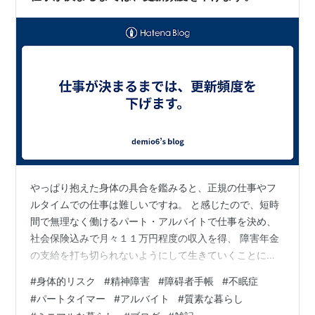
やっぱり抱えた身体の具合を鑑みると、正規の仕事やフ
ルタイムでの仕事は難しいですね。 と感じたので、短時
間で無理なく働けるパート・アルバイトで仕事を決め、
社会保険込みで月々１１万円程度の収入を得、 障害年金
の支給を打ち切られないようにして生きていくことにし
ます。 質素な暮らし向きにはなりますが、これも仕方な
#
身体的リスク
#
精神障害
#
障碍者手帳
#
不眠症
いですね。 ・・・と私は感じています。 なので、新しい
#
パートタイマー
#
アルバイト
#
質素な暮らし
仕事が決まるまでの間は、遺憾ながらブログの更新頻度