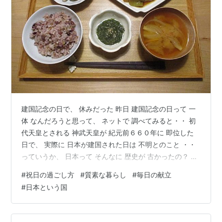
建国記念の日で、 休みだった 昨日 建国記念の日って 一
体 なんだろうと思って、 ネットで 調べてみると・・ 初
代天皇とされる 神武天皇が 紀元前６６０年に 即位した
日で、 実際に 日本が建国された日は 不明とのこと ・・
っていうか、 日本って そんなに 歴史が 古かったの？ と
今さらながら、びっくり 学校では たぶん さらっと 習っ
#
祝日の過ごし方
#
質素な暮らし
#
毎日の献立
たんだろうけれど。。 実際に 日本が建国された日は、
#
日本という国
あまりに 大昔すぎて わからないので・・ 国ができた日
の “ 建国記念日 ” ではなく 国ができたことを お祝いする
日として、 “ 建国記念の日 ” と 間に “ の ” を 入れること