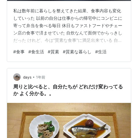
私は数年前に暮らしを整えてきた結果、食事内容も変化
していった 以前の自分は仕事からの帰宅中にコンビニに
寄って弁当を食べる毎日 休日もファストフードやチェー
ン店の食事で済ませていた 自炊なんて面倒でからっきし
だった けれど、今は”質素な食事”に満足出来ている 自分
が自炊を始めるきっかけは、”お金を全力で貯めよう”と決
#
食事
#
食生活
#
質素
#
質素な暮らし
#
生活
意してからだ 節約の為にと自炊を始めたが、最初はなか
なか難しかった 肉や野菜の切り方さえおぼつかない 調味
料の種類も分からないし、どれくらい炒めれば分からな
•
い そんな所からのスタートだった けれど、継続する事で
days
1年前
段々と慣れていき、最終的におかずの作り置きをするま
周りと比べると、自分たちが どれだけ変わってる
でに成長した そして何よ…
か よく分かる。。