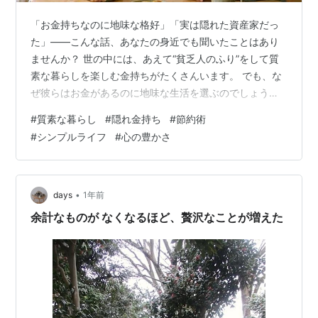
「お金持ちなのに地味な格好」「実は隠れた資産家だっ
た」——こんな話、あなたの身近でも聞いたことはあり
ませんか？ 世の中には、あえて“貧乏人のふり”をして質
素な暮らしを楽しむ金持ちがたくさんいます。 でも、な
ぜ彼らはお金があるのに地味な生活を選ぶのでしょう
か？ この記事では、その理由や本音、実際に役立つ節約
#
質素な暮らし
#
隠れ金持ち
#
節約術
テクニックやライフスタイルのメリットまで、わかりや
#
シンプルライフ
#
心の豊かさ
すく紹介します。 見栄や周囲の期待から解放されて、本
当に自分らしい豊かな暮らしを手に入れたい方、無理な
く賢く幸せになるヒントを知りたい方にぴったりの内容
です。 金持ちが貧乏に見せる理由 「隠れ金持ち」とは？
•
days
1年前
その特徴 質素なライフスタイルのメリッ…
余計なものが なくなるほど、贅沢なことが増えた