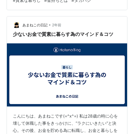
#
質素な暮らし
#
金持ちとは
#
タカハシ
ジョブズとかなのかなという感じがするけど、確かに、
ウォーレン・バフェットは生活が質素らしいし、スティ
ーブジョブズは、服はいつも黒のタートルで、ジーンズ
•
とかだったよね。 確かに金持ちの人で、ユニクロばかり
あまねこの日記
2年前
着てるという人の話は聞いたことある（今、ユニクロも
少ないお金で質素に暮らす為のマインド＆コツ
高くなったけどね〜（笑）） うちは、旦那が…
こんにちは、あまねこです(=^x^=) 私は28歳の時に心を
壊して休職した事をきっかけに、”ラクにいきたい”と決
心。その後、お金を貯める為に転職し、お金と暮らしを