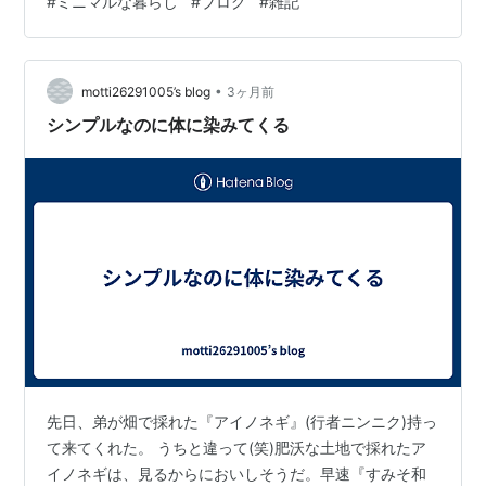
#
ミニマルな暮らし
#
ブログ
#
雑記
を下げます。 ちょっとの間我慢が必要でしょうが、これ
も仕方がないですね(-_-;)
•
motti26291005’s blog
3ヶ月前
シンプルなのに体に染みてくる
先日、弟が畑で採れた『アイノネギ』(行者ニンニク)持っ
て来てくれた。 うちと違って(笑)肥沃な土地で採れたア
イノネギは、見るからにおいしそうだ。早速『すみそ和