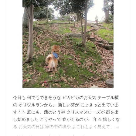
今日も 何でもできそうな ピカピカのお天気 テーブル横
の オリヅルランから、 新しい芽が にょきっと出ていま
す＾＾ 庭にも、蕗のとうや クリスマスローズが 顔を出
し始めました こうやって 春がくるのが、 年々 嬉しくな
る お天気の日は 家の中の埃や よごれもよく見えて、 今
日は いつもより念入りに 掃除をしました 週末、家に 娘