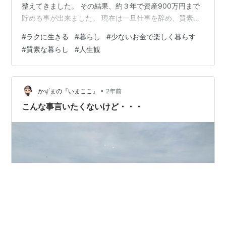
整えてきました。 その結果、約３年で資産900万円まで
貯める事が出来ました。 現在は一旦仕事を辞め、質素に
暮らしながら新しい働き方を模索しています。 少ないお
#
ラクに生きる
#
暮らし
#
少ないお金で楽しく暮らす
金で質素に暮らすと言うと、貧相とか我慢をしながら過
#
質素な暮らし
#
人生観
ごすといったマイナスイメージが強いかもしれません。
ですが、それは他者から見た場合であり、実際に少ない
お金で質素に暮らしている身としては十分に楽しさを感
じています。 逆に、少ないお金で質素に暮らしても楽し
•
かずまの『いまここ』
2年前
くないと感じる場合は、どう…
こんな事言いたくないけど・・・