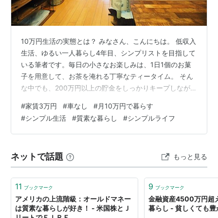
10万円生活の実態とは？ みなさん、こんにちは。 低収入
生活、ゆるい一人暮らし4年目、シンプリストを目指して
いる筆者です。毎日の小さなお楽しみは、1日1個のお菓
子を用意して、お茶を淹れる丁寧なティータイム。 そん
な中でも、200万円以上の貯金をしっかりキープしなが
ら、大好きなものに囲まれて心地よく暮らしています。
#
家賃3万円
#
車なし
#
月10万円で暮らす
～目次～ はじめに 第1部：「世間の目」をお休みして、
#
シンプル生活
#
質素な暮らし
#
シンプルライフ
いらないこだわりを手放す 第2部：毎日のごはんとお出
かけは、ほどよく力を抜く 第3部：この暮らしがくれ
た、一番のプレゼントは「心の余裕」 まとめ：あなただ
ネットで話題
もっと見る
けの「ほっとできる基準」を見つけてみませんか？ はじ
めに 今の世の中は「もっ…
11
9
ブックマーク
ブックマーク
アメリカの上流階級：オールドマネー
金融資産4500万円
は質素な暮らしが好き！ - 米国株とＪ
暮らし - 貧しくても
リートでＦＩＲＥ