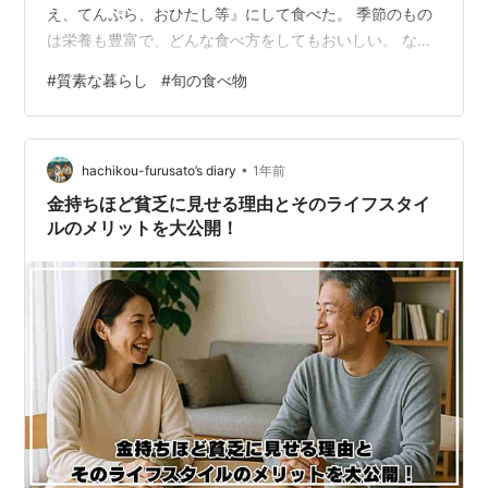
え、てんぷら、おひたし等』にして食べた。 季節のもの
は栄養も豊富で、どんな食べ方をしてもおいしい。 なん
か、体に染みてくる。 さて、仕事を辞めて(休職)自由な
#
質素な暮らし
#
旬の食べ物
時間が増えたので、『梅干し、みそ、漬物、お菓子等』
作りを再開した。 思えば、その一つ一つを作る食材は、
季節の物だったりシンプルな組み合わせだったりする。
•
今はそういう物を、体が求めているような気がする。
hachikou-furusato’s diary
1年前
金持ちほど貧乏に見せる理由とそのライフスタイ
ルのメリットを大公開！