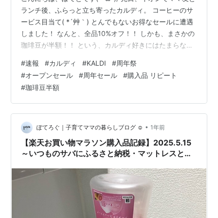
ランチ後、ふらっと立ち寄ったカルディ。 コーヒーのサ
ービス目当て( *´艸｀) とんでもないお得なセールに遭遇
しました！ なんと、全品10%オフ！！ しかも、まさかの
珈琲豆が半額！！ という、カルディ好きにはたまらない
大盤振る舞いヾ(≧▽≦)ﾉ map.kaldi.co.jp 周年・オープン
#
速報
#
カルディ
#
KALDI
#
周年祭
セールに歓喜！ いつものように「何か掘り出し物ないか
#
オープンセール
#
周年セール
#
購入品 リピート
な～」くらいの軽い気持ちで 入店したのですが、入り口
#
珈琲豆半額
に貼られた 「全品10%オフ」 「珈琲豆半額」 のポスター
に二度見！ 「え、マジで？！」 と思わず声が出そうにな
りました。笑 こんなスペシャルな…
•
ぽてろぐ｜子育てママの暮らしブログ ☺︎
1年前
【楽天お買い物マラソン購入品記録】2025.5.15
～いつものサバにふるさと納税・マットレスとリ
ピート購入の日用品～