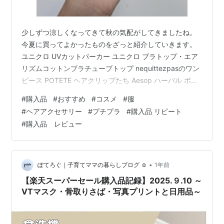
少しずつ涼しくなってきて秋の気配がしてきましたね。
今夏に買ってよかったものをざっと紹介していきます。
ユニクロ UVカットパーカー ユニクロ ブラトップ・エア
リズムコットンブラチューブトップ nequittezpasのワン
ピース POTETE ヘアクリップたち Aesop ハーバル ボデ
ィスプレー お気に入り日焼け止め3つ SK-II ジェノプティ
#
購入品
#
おすすめ
#
コスメ
#
服
クス CC プライマー ベージュ fujiko あぶらとりウォータ
#
ヘアアクセサリー
#
プチプラ
#
購入品 リピート
ーパウダーNEO IPSA スキンケアパウダー すっぽん小町
#
購入品 レビュー
来夏の自分へ ユニクロ UVカットパーカー 公式サイトか
ら引用 今夏の制服でした。 毎日保育園の送迎を自転車で
しているの…
•
ぽてろぐ｜子育てママの暮らしブログ ☺︎
1年前
【楽天スーパーセール購入品記録】2025.９.10 ～
VTマスク・骨取りさば・写真プリントと日用品～