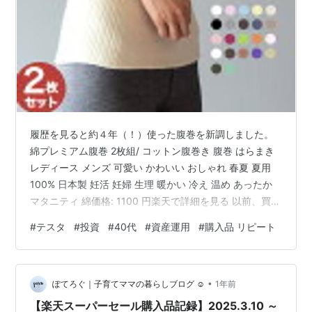
履歴を見ると約４年（！）使った腹巻を新調しました。
綿プレミアム腹巻 2枚組/ コットン腹巻き 腹巻 はらまき
レディース メンズ 可愛い かわいい おしゃれ 春夏 夏用
100% 日本製 妊活 妊婦 生理 暖かい 冷え 温め あったか
マタニティ 綿価格: 1100 円楽天で詳細を見る 以前、買っ
た時はベージュを、今回はピンクを購入したのですが案
#
テスタ
#
投資
#
40代
#
資産運用
#
購入品 リピート
外、ピンクの方が仕事用の白Yシャツから透けない気がし
ます。 （本当に透けない下着類は赤だというけど） とに
かく１年中使えて安価、洗濯にも強いことは４年使って
•
先日、ちょっと穴が開いたことから検証済なのでどうど
ぽてろぐ｜子育てママの暮らしブログ ☺︎
1年前
うのリピですｖ お正月に買ったVENEXのリ…
【楽天スーパーセール購入品記録】2025.3.10 ～