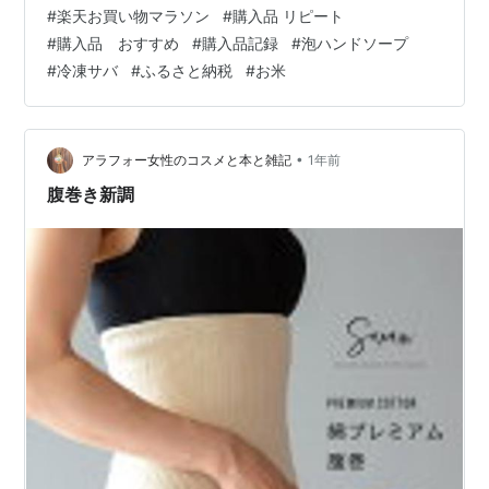
poteto-on.hatenablog.com 楽天マラソン購入品 ❶さば
#
楽天お買い物マラソン
#
購入品 リピート
6/5/23:59までP5倍確定！送料無料3,390円〜 骨取り サ
#
購入品 おすすめ
#
購入品記録
#
泡ハンドソープ
バ切身 たっぷり2kg食べ放題♪いろいろ選べる！⇒「北欧
#
冷凍サバ
#
ふるさと納税
#
お米
産or国産」「無塩or有塩」「切身の大きさ」骨とり 骨な
し 鯖 さば 冷凍食品【P】 感想(9…
•
アラフォー女性のコスメと本と雑記
1年前
腹巻き新調