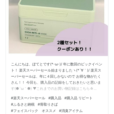
こんにちは、ぽてとです(*･ω･)/ 年に数回のビックイベン
ト！ 楽天スーパーセール始まりましたヽ(*´∀｀)/ 楽天ス
ーパーセールは、年に４回しかないので お得な物がたく
さん！！ 今回も、購入品の記録をしておきたいと思いま
す(●´ω｀●) ▼これまでのお買い物記録はこちら☆
poteto-on.hatenablog.com poteto-on.hatenablog.com
#
楽天スーパーセール
#
購入品
#
購入品 リピート
poteto-on.hatenablog.com 楽天スーパーセール購入品
#
ふるさと納税
#
骨取りさば
❶VTマスク ❷サバ ➌消臭スプレー ❹写真のプリント ❺
#
フェイスパック オススメ
#
消臭アイテム
ふるさと納税 楽天スーパーセール購入品 ❶VTマスク ＼