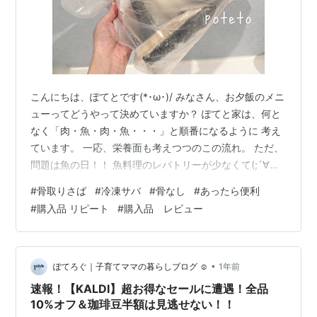
こんにちは、ぽてとです(*･ω･)/ みなさん、お夕飯のメニ
ューってどうやって決めていますか？ ぽてと家は、何と
なく「肉・魚・肉・魚・・・」と順番になるように 考え
ています。 一応、栄養面も考えつつのこの流れ。 ただ、
問題は魚の日！！ 魚料理のレパトリーが少なくて(;´∀｀)
子どもたちもあまり食べてくれないし。 そんな風に悩ん
#
骨取りさば
#
冷凍サバ
#
骨なし
#
あったら便利
でいた時に 「神アイテム」に出会ってしまったんです！
#
購入品 リピート
#
購入品 レビュー
それが、骨取り冷凍サバ！ 骨取り冷凍サバが「神」3つ
の理由 １．骨がないって、こんなに楽なの！？感動の
「骨取り加工済み」 調理がスピーディー 食べるのがスム
ーズ ２．冷凍庫に常備「使いたい時に使える」ストック
•
ぽてろぐ｜子育てママの暮らしブログ ☺︎
1年前
食材 急…
速報！【KALDI】超お得なセールに遭遇！全品
10%オフ＆珈琲豆半額は見逃せない！！