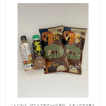
こんにちは、ぽてとです(*･ω･)/ 先日、イオンでママ友と