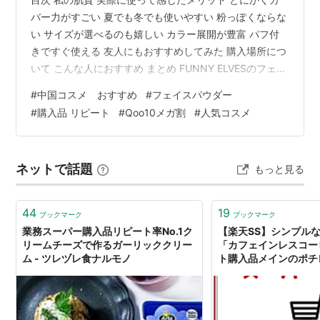
バー力がすごい 夏でも冬でも使いやすい 粉っぽくならな
い サイズが選べるのも嬉しい カラー展開が豊富 パフ付
きですぐ使える 友人にもおすすめしてみた 購入場所につ
いて こんな人におすすめ まとめ FUNNY ELVESのフェイ
スパウダーについて 私の肌質・使用カラー 実際に使って
#
中国コスメ おすすめ
#
フェイスパウダー
感じたメリット - カバー力がすごい - 夏でも冬でも使い
#
購入品 リピート
#
Qoo10メガ割
#
人気コスメ
やすい - 粉っぽくならない - サイズが選べる - カラー展
開が豊富 - パフ付きで便利 友人にもおすすめしてみた 購
入場所について こんな人におすすめ まとめ 最近ずっと
ネットで話題
もっと見る
リピ買いしているお気に入りのフェイ…
44
19
ブックマーク
ブックマーク
業務スーパー購入品リピート率No.1ク
【楽天SS】シンプル
リームチーズで作るガーリッククリー
「カフェインレスコー
ム - ツレヅレ食ナルモノ
ト購入品メインのポチレ
ＥｖｅＲｙ ｄｉａＲｙ P
ライブドアブログ