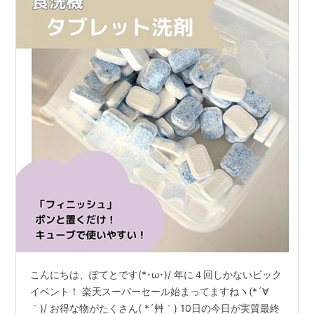
こんにちは、ぽてとです(*･ω･)/ 年に４回しかないビック
イベント！ 楽天スーパーセール始まってますねヽ(*´∀
｀)/ お得な物がたくさん( *´艸｀) 10日の今日が実質最終