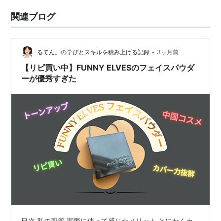
関連ブログ
•
るてん。の学びとスキルを積み上げる記録
3ヶ月前
【リピ買い中】FUNNY ELVESのフェイスパウダ
ーが優秀すぎた
目次 私の肌質 実際に使って感じたメリット とにかくカ