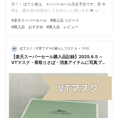
日！！ ぽてと家は、スーパーセール完走予定です。笑 今
回も、購入品の記録をしておきたいと思います(●´ω｀
●) ▼これまでのお買い物記録はこちら☆ poteto-
#
楽天スーパーセール
#
購入品 リピート
on.hatenablog.com poteto-on.hatenablog.com poteto-
#
購入品 おすすめ
#
購入品 レビュー
on.hatenablog.com 楽天スーパーセール購入品 ❶VTマス
ク ❷サバ ➌写真のプリント ❹洗濯洗剤 ❹消臭抗菌ビーズ
❹オールインワン ❺食洗器用…
•
ぽてろぐ｜子育てママの暮らしブログ ☺︎
1年前
【楽天スーパーセール購入品記録】2025.6.5 ～
VTマスク・骨取りさば・消臭アイテムに写真プリ
ントとふるさと納税～