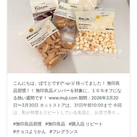
こんにちは、ぽてとです(*･ω･)/ 待ってました！ 無印良
品習慣！！ 無印良品メンバーを対象に、１０％オフにな
る熱い週間です！ www.muji.com 期間：2026年3月20
日〜3月30日 ネットストアは、31日午前10:00まで 今回
は、私が何度もリピートしている名品と、お店で香りに
惚れて買ったリアルな購入品を紹介できたらと思います
#
無印良品習慣
#
無印良品
#
購入品 リピート
(●´ω｀●) わが家の備蓄チョコようかん ついつい買っち
#
チョコようかん
#
フレグランス
ゃう！お気に入りのお菓子 お店で一目惚れ！くつろぎフ