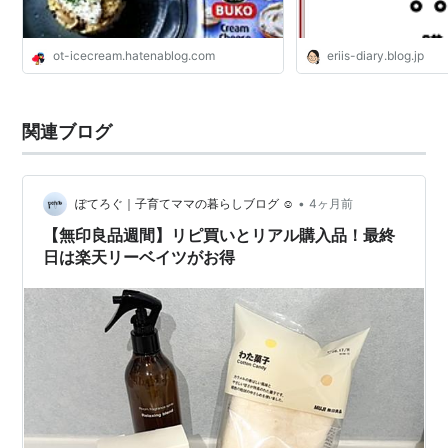
ot-icecream.hatenablog.com
eriis-diary.blog.jp
関連ブログ
•
ぽてろぐ｜子育てママの暮らしブログ ☺︎
4ヶ月前
【無印良品週間】リピ買いとリアル購入品！最終
日は楽天リーベイツがお得