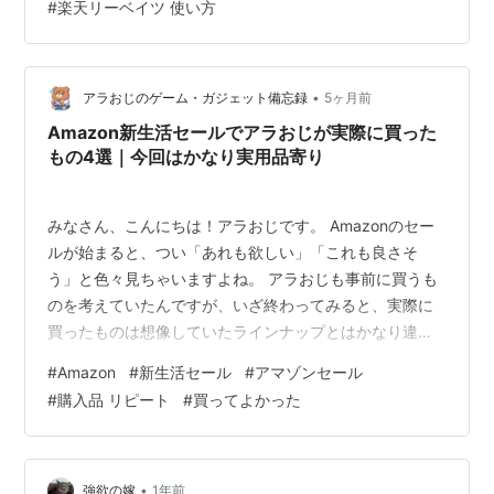
#
楽天リーベイツ 使い方
レグランスミスト くつろぎブレンドを選んだ理由 最終日
は楽天リーベイツ経由が絶対おすすめ 無印良品週間と楽
天リーベイツでお得になる方法 さいごに わ…
•
アラおじのゲーム・ガジェット備忘録
5ヶ月前
Amazon新生活セールでアラおじが実際に買った
もの4選｜今回はかなり実用品寄り
みなさん、こんにちは！アラおじです。 Amazonのセー
ルが始まると、つい「あれも欲しい」「これも良さそ
う」と色々見ちゃいますよね。 アラおじも事前に買うも
のを考えていたんですが、いざ終わってみると、実際に
買ったものは想像していたラインナップとはかなり違っ
ていました。 今回は、そんなAmazon新生活セールで実
#
Amazon
#
新生活セール
#
アマゾンセール
際に買ったものを正直に紹介していきます。 ガジェット
#
購入品 リピート
#
買ってよかった
やロマン枠というより、どちらかというと生活改善寄り
の買い物が中心です。こういうの、なんだかんだ満足度
高いんですよね。 Amazon新生活セールで実際に買った
もの クッション自作用の高反発ウレタンチップ 洗濯洗剤
•
強欲の嫁
1年前