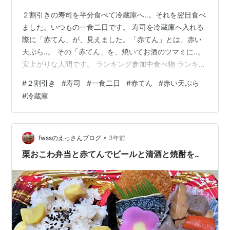
２割引きの寿司を半分食べて冷蔵庫へ‥。それを翌日食べ
ました。いつもの一食二日です。 寿司を冷蔵庫へ入れる
際に「赤てん」が、見えました。「赤てん」とは、赤い
天ぷら‥。 その「赤てん」を、焼いてお酒のツマミに‥。
安上がりな人間です。 ランキング参加中食べ物 ランキン
グ参加中なんでもオッケーグループ！
#
２割引き
#
寿司
#
一食二日
#
赤てん
#
赤い天ぷら
#
冷蔵庫
•
fwssのえっさんブログ
3年前
栗おこわ弁当と赤てんでビールと清酒と焼酎を‥