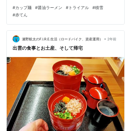
美味しくいただきました。 このカップ麺は、２月９日に
#
カップ麺
#
醤油ラーメン
#
トライアル
#
積雪
トライアルで買ってきた中の１つです。この日の朝は、
#
赤てん
数年ぶりに道路へ積雪がありました。 日曜日だったの
で、通勤や業務用の車が通っていなかったこともあり、
道路上に雪が残っていました。しかも、妻は午前中の仕
事でした。 この冬、妻車のタイヤ交換は、行っていませ
•
瀬野航太のF.I.R.E.生活（ロードバイク、資産運用）
2年前
んでした。私の車で、職場まで送って行きまし…
出雲の食事とお土産、そして帰宅