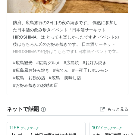
防府、広島旅行の2日目の夜の続きです。 偶然に参加し
た日本酒の飲み歩きイベント「日本酒サーキット
HIROSHIMA」は とっても楽しかったです🎵 イベントの
後はもちろん〆のお好み焼きです。 日本酒サーキット
HIROSHIMAの紹介はこちらです⬇️ 日本酒イベントで立ち
寄った「和彩えにし」さんに近い「ふみちゃん荒川店」
#
広島観光
#
広島グルメ
#
広島焼
#
お好み焼き
に来ました。 壁一面の色紙が人気店を物語ってます👍 お
#
広島風お好み焼き
#
赤てん
#
一夜干しホルモン
店は明るくて綺麗です。 鉄板前のカウンターに案内され
#
広島 お勧め店
#
広島 美味し店
ました。まずは何か摘まみながらビールを飲みましょ
#
お好み焼きのお勧め店
う。 「赤てん」魚肉のすり身に唐辛子を練り合わせ、パ
ン粉を表面にまぶして揚げた天ぷら。 「赤てん」初めて
食べましたが、ピリ辛で酒…
ネットで話題
もっと見る
1168
1027
ブックマーク
ブックマーク