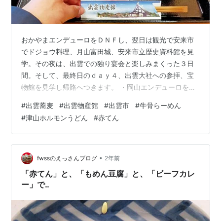
おかやまエンデューロをＤＮＦし、翌日は観光で安来市
でドジョウ料理、月山富田城、安来市立歴史資料館を見
学。その夜は、出雲での独り宴会と楽しみまくった３日
間。そして、最終日のｄａｙ４、出雲大社への参拝、宝
物館を見学し帰路へつきます。 ・岡山エンデューロをＤ
ＮＦしたお話 ・安来市で食べたドジョウ料理のお話 ・月
#
出雲蕎麦
#
出雲物産館
#
出雲市
#
牛骨らーめん
山富田城跡を訪ねて その１ その２ ・安来市立歴史資料
#
津山ホルモンうどん
#
赤てん
館 ・出雲で宴会 koumuin43.hatenablog.com
koumuin43.hatenablog.com 出雲大社を離れて、次に向
かったのは出雲物産館。ここでお土産と食事を済ませま
す。まず食事ですが、やはり出雲蕎麦できまりですね…
•
fwssのえっさんブログ
2年前
「赤てん」と、「もめん豆腐」と、「ビーフカレ
ー」で‥