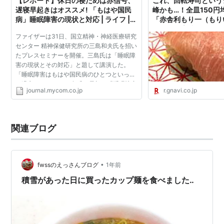
【レポート】休日の寝だめは赤信号、
これ、回転寿司という
遅寝早起きはオススメ! 「もはや国民
峰かも…！全皿150円
病」睡眠障害の現状と対応 | ライフ |
「赤舎利もり一（もり
マイコミジャーナル
ら何まで素晴らしかった
ファイザーは31日、国立精神・神経医療研究
んなのごはん
センター 精神保健研究所の三島和夫氏を招い
たプレスセミナーを開催。三島氏は「睡眠障
害の現状とその対応」と題して講演した。
「睡眠障害はもはや国民病のひとつといって
も過言ではない」 三島氏は最初に「睡眠障害
journal.mycom.co.jp
r.gnavi.co.jp
はもはや国民病のひとつといっても過言では
ない」と強調。日...
関連ブログ
•
fwssのえっさんブログ
1年前
積雪があった日に買ったカップ麺を食べました‥