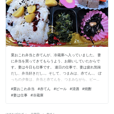
栗おこわ弁当と赤てんが、冷蔵庫へ入っていました。 妻
に弁当を買ってきてもらうよう、お願いしていたからで
す。妻は今日も仕事です。 連日の仕事で、妻は疲れ気味
だし、弁当好きだし‥。そして、つまみは、赤てん‥。 ぼ
っちの夕食は、弁当と赤てんを、つまみながら、ビール
と清酒と焼酎を一杯ずつ、いただきました。ごっつぁん
#
栗おこわ弁当
#
赤てん
#
ビール
#
清酒
#
焼酎
でした。
#
妻は仕事
#
冷蔵庫