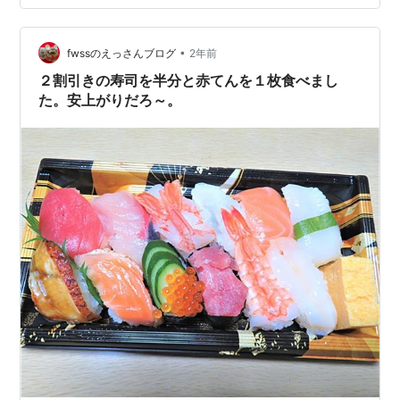
リして、妻は「これで安心した」と‥。 こちらから、
「夕ご飯は『セブンイレブン』か、『すき家』のカレー
にしよう」って、投げ掛けました。するとその方向に‥。
•
fwssのえっさんブログ
2年前
入浴を済ませ、買ってきてもらう間に、冷蔵庫…
２割引きの寿司を半分と赤てんを１枚食べまし
た。安上がりだろ～。