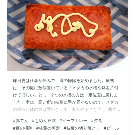
昨日妻は仕事が休みで、庭の掃除を始めました。最初
は、その庭に数個置いている「メダカの水槽や鉢を片付
けてほしい」と‥。 ２つの水槽の方は、定位置に戻しま
した。妻は、高い所の枝葉に手が届かないので、メダカ
の残った鉢の方は置いといて、私がやることに‥。脚立と
切り枝バサミを持ってきて、切り落としました。 こんな
#
赤てん
#
もめん豆腐
#
ビーフカレー
#
夕食
時に、両ヒザが良くないことを実感します。妻は、午前
#
庭の掃除
#
枝葉の剪定
#
枝葉の切り落とし
#
ビール
中から夕方まで、没頭していました。庭の木々がサッパ