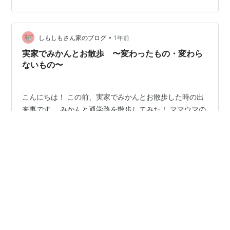
の。 「おはようございます！」って元気よく挨拶する子
もいれば、ちょっと眠たそうに口数少ない子、友達とゲ
ームの話で盛り上がってる子…。個性豊かに、それぞれ
•
の朝を生きてる感じが、なんとも可愛らしいのよね。 一
しもしもさん家のブログ
1年前
番前を歩く子がペースメーカーみたいで、後ろの子たち
実家でみかんとお散歩 〜変わったもの・変わら
はなんとなく揃ってついて行く。でも時々…
ないもの〜