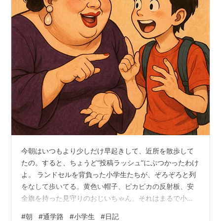
今朝はいつもより少しだけ早起きして、近所を散歩して
たの。すると、ちょうど“投稿ラッシュ”にぶつかったわけ
よ。 ランドセルを背負った小学生たちが、ぞろぞろと列
をなして歩いてる。黄色い帽子、ピカピカの反射板、安
全旗を持った見守りのおじいちゃん。それはまるで小さ
な行進みたいな光景で──あら、朝から癒されるじゃない
#
朝
#
通学路
#
小学生
#
日記