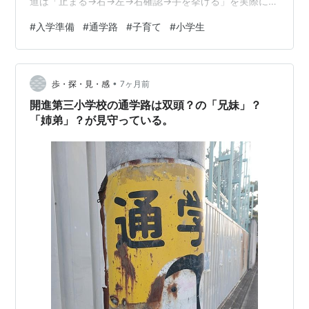
道は「止まる→右→左→右確認→手を挙げる」を実際に練
習🚥 子ども110番の家や困った時に入れる場所もチェッ
#
入学準備
#
通学路
#
子育て
#
小学生
ク🏠 子どもに道案内させると覚えやすくておすすめ✨ 小
学校入学前に通学路を歩いてみた👣🎒 入学説明会で校長
先生に「入学前にお子さんと一緒に通学路を実際に歩い
•
てみてください」って言われたんだけどさ。 うん、たし
歩・探・見・感
7ヶ月前
かに大事そう。でもふと思った。 「何に気をつけて歩け
開進第三小学校の通学路は双頭？の「兄妹」？
ばいいの？🤔」 ただ歩く…
「姉弟」？が見守っている。