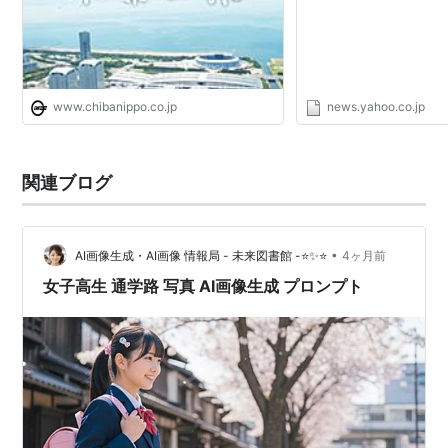
www.chibanippo.co.jp
news.yahoo.co.jp
関連ブログ
•
AI画像生成・AI画像 情報局 - 未来図書館 -⭐✨⭐
4ヶ月前
女子高生 通学路 写真 AI画像生成 プロンプト