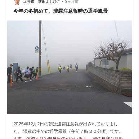
•
計簿をつけながら通帳を見ると、受取利子がわずかなが
坂井市 前田よしひこ
8ヶ月前
らついている。（金利が上がったのかな）とちょっと思
今年の冬初めて、濃霧注意報時の通学風景
った。
2025年12月2日の朝は濃霧注意報が出されておりまし
た。 濃霧の中での通学風景（午前７時３０分頃）です。
用事、体調不良や県外出張がない限り、 朝の見守り活動