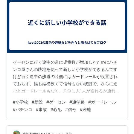
ゲーセンに行く途中の道に児童数が増加したためにパチ
ンコ屋さんの跡地を使って新しい小学校ができるんです
けど行く途中の歩道の片側にはガードレールが設置され
ておらず、幅も結構狭くて信号もない状態で、さらに進
むとガードレールもなく、片側に人1人が通れるか通れな
いかぐらいの狭い道があって民家や建物が邪魔をしてこ
#
小学校
#
新設
#
ゲーセン
#
通学路
#
ガードレール
れ以上の拡張ができない状態でここを通ってゲーセンに
#
パチンコ
#
事故
#
心配
#
信号
#
跡地
行けるんですけどいつも通っている道は大型車も通るこ
とが多く学校の通学路もこの道路上にあって、子供たち
が事故に遭わないか心配になってきます。最後にお気に
入りの曲を1曲紹介して終わりたいと思います。
•