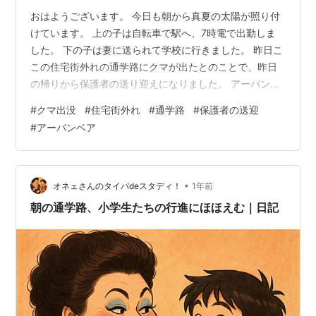
おはようございます。 今日も朝から真夏の太陽が照り付
けています。 上の子は自転車で駅へ、7時電で出勤しま
した。 下の子は妻に送られて学校に行きました。 昨日こ
この住宅街外れの通学路にクマが出たとのことで、昨日
の帰りから保護者の送り迎えになりました。 アーバンベ
ア、怖いですね。 妻はそのまま出勤しました。 中の子は
#
クマ出没
#
住宅街外れ
#
通学路
#
保護者の送迎
さっきトイレに起きたようですが、また自室です。 相変
#
アーバンベア
わらず股関節の痛みと脚の痺れが辛い私。 トイレは一回
で済んでいますが、まだお腹の調子が戻りません。 どう
したんだろうね。
•
オネェさんのタイパdeスタディ！
1年前
朝の通学路、小学生たちの行進にほほえむ｜日記