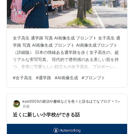
女子高生 通学路 写真 AI画像生成 プロンプト 女子高生 通
学路 写真 AI画像生成 プロンプト AI画像生成プロンプト
（詳細版） 日本の情緒ある通学路を歩く女子高生の、超
リアルな実写写真。 現代的で透明感のある美しい肌を持
つ、非常に可愛らしい顔立ちの女子高生。プロポーショ
ンはモデルのように美しく、スタイルが際立つ制服姿。
#
女子高生
#
通学路
#
AI画像生成
#
プロンプト
背景は、朝日が差し込む静かな住宅街の坂道や、桜の並
木道、あるいは初夏の瑞々しい緑に囲まれた道。 質感は
AI特有の不自然さを完全に排除し、カメラのレンズを通
•
kool2003の政治や趣味などを色々と語るはてなブログ
5ヶ
したような実写の最高レベルを追求。肌のきめ細かさ、
月前
髪の一本一本、制服の布地の質感まで緻密に描写する。
近くに新しい小学校ができる話
光の演出として、…