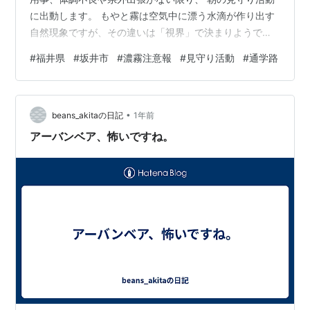
に出動します。 もやと霧は空気中に漂う水滴が作り出す
自然現象ですが、その違いは「視界」で決まりようで
す。 霧 視界: 1km未満 特徴: 視界が非常に悪く、遠くが
#
福井県
#
坂井市
#
濃霧注意報
#
見守り活動
#
通学路
見えにくい状態 発生時: 湿度が高く、気温が低い時 もや
視界: 1km以上10km未満 特徴: 霧よりも視界が良いが、
遠くがかすんで見える状態 発生時: 湿度は高いが、霧ほ
•
ど気温が低くない時 保護者の皆さんも横断歩道で朝の見
beans_akitaの日記
1年前
守り活動。 １２月２日１０時２分、濃霧注意報も解除
アーバンベア、怖いですね。
さ…