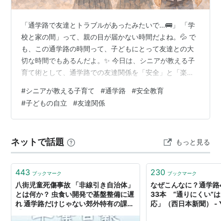
「通学路で友達とトラブルがあったみたいで…🚌」 「学
校と家の間」って、親の目が届かない時間だよね。💦 で
も、この通学路の時間って、子どもにとって友達との大
切な時間でもあるんだよ。✨ 今日は、シニアが教える子
育て術として、通学路での友達関係を「安全」と「楽し
さ」の両立で考えていくね。🌱 💭 通学路は「子どもだけ
#
シニアが教える子育て
#
通学路
#
安全教育
の社会」 親が一緒にいない通学路って、子どもにとって
#
子どもの自立
#
友達関係
何だと思う？🤔 「ただ学校に行く道」じゃないんだよ。
😊 ✅ 通学路で育っていること 「時間を守る」という自律
心⏰ 危険を自分で判断する力💡 友達と自然に会話する力
ネットで話題
もっと見る
✨ 上級生・下級生との関わり方 「親なしで行動する」自
信💪 シニアが教える子…
443
230
ブックマーク
ブックマーク
八街児童死傷事故 「非線引き自治体」
なぜこんなに？通学路
とは何か？ 虫食い開発で基盤整備に遅
33本 “通りにくい”
れ 通学路だけじゃない郊外特有の課題
応」（西日本新聞） - 
【急上昇ニュースのウラ】