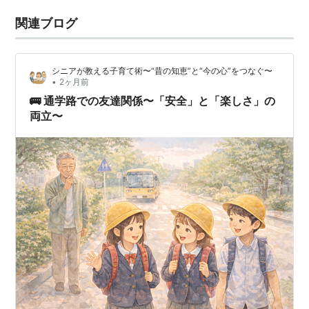
関連ブログ
シニアが教える子育て術〜“昔の知恵”と“今の心”をつなぐ〜
•
2ヶ月前
🚌 通学路での友達関係〜「安全」と「楽しさ」の
両立〜