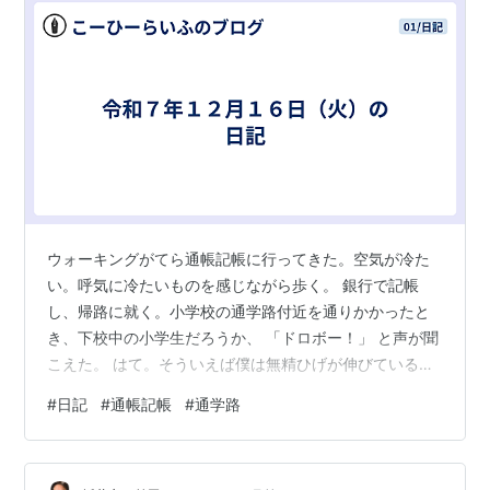
ウォーキングがてら通帳記帳に行ってきた。空気が冷た
い。呼気に冷たいものを感じながら歩く。 銀行で記帳
し、帰路に就く。小学校の通学路付近を通りかかったと
き、下校中の小学生だろうか、 「ドロボー！」 と声が聞
こえた。 はて。そういえば僕は無精ひげが伸びているこ
とに気が付いて、（もしかしたら僕のことか？）とちょ
#
日記
#
通帳記帳
#
通学路
っとガックリした。そりゃ学生時代はヒゲの愛称で親し
まれていた身としては、（そこまで落ちぶれてしまった
のだろうか）と再びガックリした。 とぼとぼと帰宅。 家