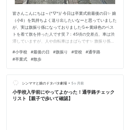
皆さんこんにちは～(^▽^)/ 今日は卒業式前最後の日✨ 娘
（小6）を気持ちよく送り出したいなーと思っていました
が、実は旗振り係になっておりました💦←黄緑色のベス
トを着て旗を持った人です笑 7：45頃の交差点、車は渋
滞していますが、人や自転車はまばらです✨ 旗振り係は
地区で年に1度回ってくる仕事で、なぜか卒業式の前日に
#
小学校
#
最後の日
#
旗振り
#
登校
#
通学路
なってしまい・・・💦 けっきょく娘の最後の登校姿を見
#
卒業式
#
散歩
る前に、自分が家を出ることになってしまいました(￣▽
￣;) しかし登校姿を目に焼き付けておきたかったので、
娘に「ママが立っているところを通って行ってね✨」と
お願いしておりました。←通学路は何ヶ所かあるため💦
•
シンママと娘のドタバタ劇場
5ヶ月前
旗振りをして15分経…
小学校入学前にやってよかった！通学路チェック
リスト【親子で歩いて確認】