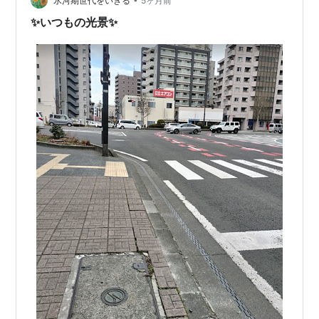
氷河期世代をいきる
5ヶ月前
youtu.be
✨いつもの光景✨