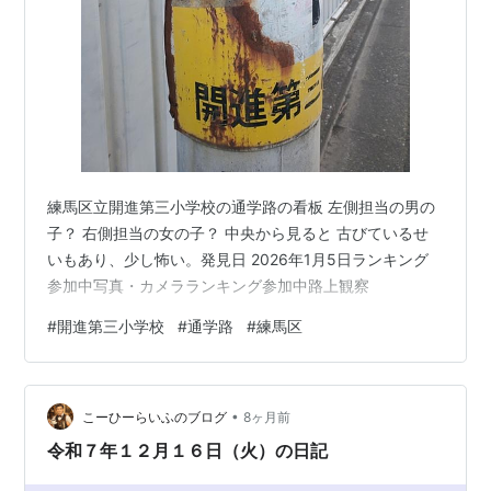
練馬区立開進第三小学校の通学路の看板 左側担当の男の
子？ 右側担当の女の子？ 中央から見ると 古びているせ
いもあり、少し怖い。発見日 2026年1月5日ランキング
参加中写真・カメラランキング参加中路上観察
#
開進第三小学校
#
通学路
#
練馬区
•
こーひーらいふのブログ
8ヶ月前
令和７年１２月１６日（火）の日記