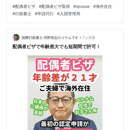
働く予定でした。そのことを書類でしっかり証明した結
#
配偶者ビザ
#
配偶者ビザ取得
#
spouse
#
海外在住
果、約１ヶ月の審査期間で配偶者ビザが許可されまし
#
行政書士
#
申請代行
#
入国管理局
た。 この実績から、継続して安定した収入があることを
書類で証明できれば、どこの国や地域からの収入でも問
題ないことが分かります。 配偶者ビザで海外からの収入
しかない、どのように収入を証明すれば良いか分からな
•
国際行政書士 河野尋志のコラムです
7ヶ月前
いとお考えであれば、私に…
配偶者ビザで年齢差大でも短期間で許可！