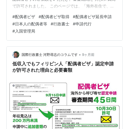
で許可されました。 このページでは、「海外在住で、ご
夫婦の年齢差が21歳、子どもがいる家族」のベトナム人
#
配偶者ビザ
#
配偶者ビザ取得
#
配偶者ビザ延長申請
配偶者ビザが短期間で許可された、しかも在留期間3年が
#
日本人の配偶者等
#
行政書士
#
申請代行
もらえた理由と入国管理局に提出した書類について解説
#
入国管理局
します。（配偶者ビザの審査をするのは入国管理局なの
で、私がこのページで書く内容は、私の経験を基にした
分析です） 先に結論を書くと、年齢差が大きいご夫婦に
配偶者ビザが許可された理由は、「…
•
国際行政書士 河野尋志のコラムです
9ヶ月前
低収入でもフィリピン人「配偶者ビザ」認定申請
が許可された理由と必要書類