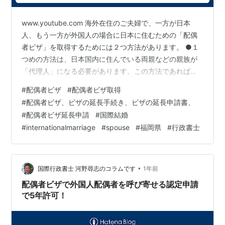
www.youtube.com 海外在住のご夫婦で、一方が日本
人、もう一方が外国人の場合に日本に住むための「配偶
者ビザ」を取得するためには２つ方法があります。 ●１
つめの方法は、日本国内に住んでいる両親などの親族が
「代理人」になる必要があります。この方法であれば、
海外在住のご夫婦は同時に日本へ入国できますが、親族
#
配偶者ビザ
#
配偶者ビザ取得
に様々な書類を準備してもらう必要があります。 ●２つ
#
配偶者ビザ、ビザの延長手続き、ビザの延長申請書、
めは、日本人配偶者が先に帰国して、外国人配偶者を呼
#
配偶者ビザ延長申請
#
国際結婚
び寄せる方法です。この方法では、日本人配偶者が先に
#
internationalmarriage
#
spouse
#
福岡県
#
行政書士
帰国するため、夫婦が一時的に別居する必要があります
が、親族に負担をかけることはありません。 どちらの方
法にもメリット・デメリットがある…
•
国際行政書士 河野尋志のコラムです
1年前
配偶者ビザで外国人配偶者を呼び寄せる認定申請
で5年許可！