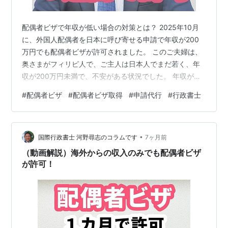
配偶者ビザで年収が低い場合の対策とは？ 2025年10月
に、外国人配偶者を日本に呼び寄せる申請で年収が200
万円でも配偶者ビザが許可されました。 このご夫婦は、
奥さまがフィリピ人で、ご主人は日本人でまだ若く、年
収が200万円未満で、不安がある状況でした。 年収が少
ない対策として●ご親族に身元保証人になっていただく
#
配偶者ビザ
#
配偶者ビザ取得
#
申請代行
#
行政書士
●ご親族が所有する家に住むので家賃がかからないとい
うことを書類で証明した結果、約6週間の審査期間で配偶
者ビザが許可されました。 この実績から、もし年収に不
•
安があっても、対策を書類で証明できれば、配偶者ビザ
国際行政書士 河野尋志のコラムです
7ヶ月前
が許可される可能性があることが分かります。 配偶者ビ
（動画解説）海外からの収入のみでも配偶者ビザ
ザで年収が低くて不安、どのよう…
が許可！