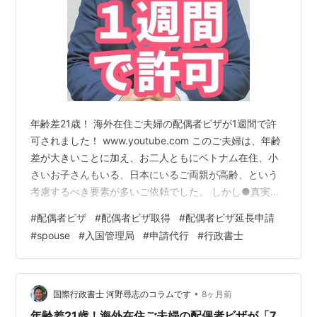
年齢差21歳！ 海外在住ご夫婦の配偶者ビザが1週間で許
可されました！ www.youtube.com このご夫婦は、年齢
差が大きいことに加え、お二人ともにベトナム在住、小
さいお子さんもいる、日本にいるご両親が高齢、という
考慮するべき要素が多いご依頼でした。 しかし●真実の
結婚であること●日本でも継続した安定収入がるあるこ
#
配偶者ビザ
#
配偶者ビザ取得
#
配偶者ビザ延長申請
と●住まいも確保できていることをなどを書類でしっか
#
spouse
#
入国管理局
#
申請代行
#
行政書士
り証明した結果、短期間の審査で、3年が、許可されまし
た。 この実績から、年齢差が大きく、自分や親族で申請
することが難しい場合でも、長期間の許可をもらえる可
能性がある、ということが分かります！ 配偶者ビザで年
•
国際行政書士 河野尋志のコラムです
8ヶ月前
齢差が大きい、自分や親…
年齢差21歳！海外在住ご夫婦の配偶者ビザが「7