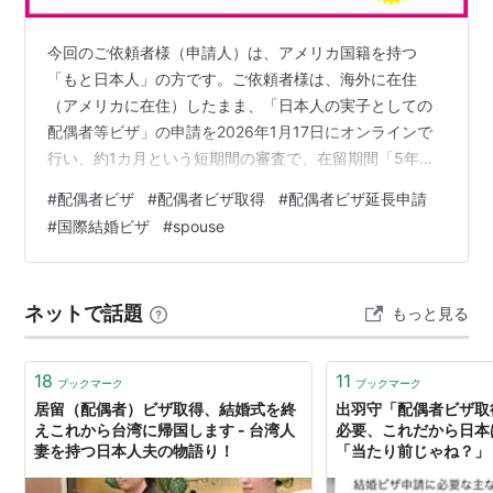
今回のご依頼者様（申請人）は、アメリカ国籍を持つ
「もと日本人」の方です。ご依頼者様は、海外に在住
（アメリカに在住）したまま、「日本人の実子としての
配偶者等ビザ」の申請を2026年1月17日にオンラインで
行い、約1カ月という短期間の審査で、在留期間「5年」
が許可されました。その理由や必要な書類、注意点につ
#
配偶者ビザ
#
配偶者ビザ取得
#
配偶者ビザ延長申請
いて解説します。（あくまで弊所の経験に基づく解説で
#
国際結婚ビザ
#
spouse
す）短期間の審査で5年許可された理由は、結論、必要な
書類を不足なく用意し、説明するべき内容やアピールし
たい内容を追加書類で提出し、反省するべき点をしっか
ネットで話題
もっと見る
り反省文として提出したから、だと考えています。以下
で解説いたします。 海外に在住したまま日本人…
18
11
ブックマーク
ブックマーク
居留（配偶者）ビザ取得、結婚式を終
出羽守「配偶者ビザ取
えこれから台湾に帰国します - 台湾人
必要、これだから日本
妻を持つ日本人夫の物語り！
「当たり前じゃね？」
ちまでやる」「むしろ
だから日本は」