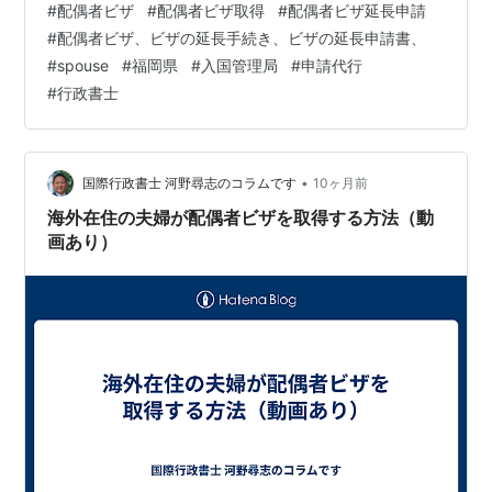
#
配偶者ビザ
#
配偶者ビザ取得
#
配偶者ビザ延長申請
保証人が保証する内容は●滞在費●帰国旅費●法令の遵守
#
配偶者ビザ、ビザの延長手続き、ビザの延長申請書、
の３つです。なお、いわゆる借金の連帯保証人などとは
#
spouse
#
福岡県
#
入国管理局
#
申請代行
違って、法的な責任はありません。配偶者ビザの身元保
#
行政書士
証書は、通常、●日本人配偶者または●永住者の在留資
格を持つ配偶者が身元保証人としてサインします。 しか
し、●海外在住のご夫婦が配偶…
•
国際行政書士 河野尋志のコラムです
10ヶ月前
海外在住の夫婦が配偶者ビザを取得する方法（動
画あり）