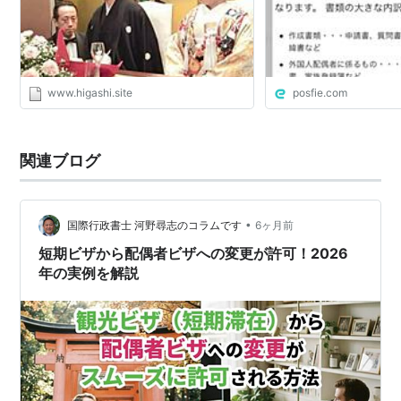
www.higashi.site
posfie.com
関連ブログ
•
国際行政書士 河野尋志のコラムです
6ヶ月前
短期ビザから配偶者ビザへの変更が許可！2026
年の実例を解説