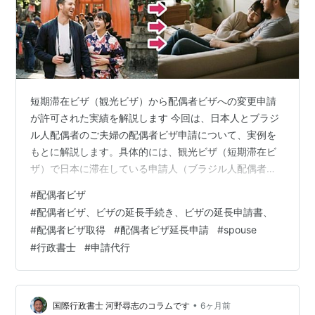
短期滞在ビザ（観光ビザ）から配偶者ビザへの変更申請
が許可された実績を解説します 今回は、日本人とブラジ
ル人配偶者のご夫婦の配偶者ビザ申請について、実例を
もとに解説します。具体的には、観光ビザ（短期滞在ビ
ザ）で日本に滞在している申請人（ブラジル人配偶者さ
ま）が帰国せずに、配偶者ビザへの変更申請をする、と
#
配偶者ビザ
いう流れです。結果としては、2025/12/11に配偶者ビザ
#
配偶者ビザ、ビザの延長手続き、ビザの延長申請書、
の認定申請を行い、2026/1/23に認定申請が許可（認定
#
配偶者ビザ取得
#
配偶者ビザ延長申請
#
spouse
証明書が交付）され、1/26に変更申請が許可され、無事
#
行政書士
#
申請代行
に在留カードを取得できました。今回の配偶者ビザ申請
の審査が短期間で終わったこと、3年許可がもらえたこと
は、ご夫婦が誠実に書類を…
•
国際行政書士 河野尋志のコラムです
6ヶ月前