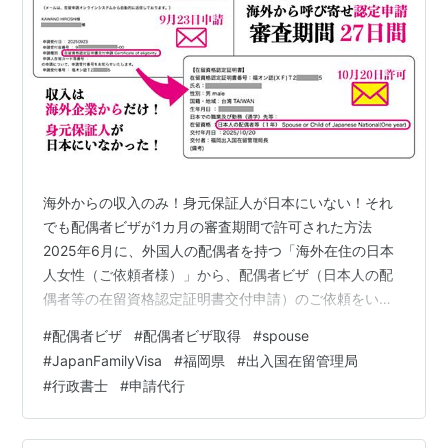
海外からの収入のみ！身元保証人が日本にいない！それ
でも配偶者ビザが1カ月の審査期間で許可された方法
2025年6月に、外国人の配偶者を持つ「海外在住の日本
人女性（ご依頼者様）」から、配偶者ビザ（日本人の配
偶者等の在留資格認定証明書交付申請）のご依頼をいた
だき、2025年9月23日にオンライン申請し、約1カ月後の
#
配偶者ビザ
#
配偶者ビザ取得
#
spouse
10月20日に許可通知（交付通知）をもらいました。 海外
#
JapanFamilyVisa
#
福岡県
#
出入国在留管理局
からの収入だけで、日本に身元保証人がいなかったの
#
行政書士
#
申請代行
に、配偶者ビザが1カ月で許可された理由は、結論、「日
本で安定した生活ができること」を証明する書類を揃え
て申請したからだと考えています。以下で提出書類や、