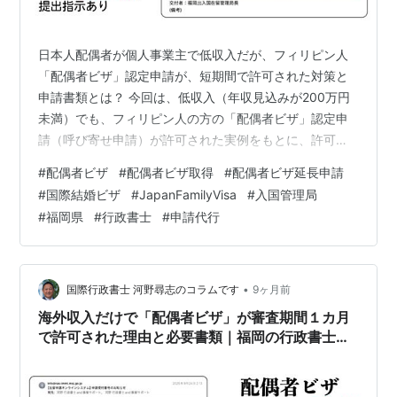
日本人配偶者が個人事業主で低収入だが、フィリピン人
「配偶者ビザ」認定申請が、短期間で許可された対策と
申請書類とは？ 今回は、低収入（年収見込みが200万円
未満）でも、フィリピン人の方の「配偶者ビザ」認定申
請（呼び寄せ申請）が許可された実例をもとに、許可さ
れた理由と、その必要書類について解説していきます。
#
配偶者ビザ
#
配偶者ビザ取得
#
配偶者ビザ延長申請
今回の実例は、入国管理局から「結核⾮発病証明書」の
#
国際結婚ビザ
#
JapanFamilyVisa
#
入国管理局
追加書類の指示があったにもかかわらず、45日間という
#
福岡県
#
行政書士
#
申請代行
比較的短期間で許可されたことも特徴です、併せて解説
します。 この記事はダイジェスト版です。フルバージョ
ンは以下からご覧いただけます。 低収入でもフィリピン
人「配偶者ビザ」認定申請が許可された理由…
•
国際行政書士 河野尋志のコラムです
9ヶ月前
海外収入だけで「配偶者ビザ」が審査期間１カ月
で許可された理由と必要書類｜福岡の行政書士が
解説