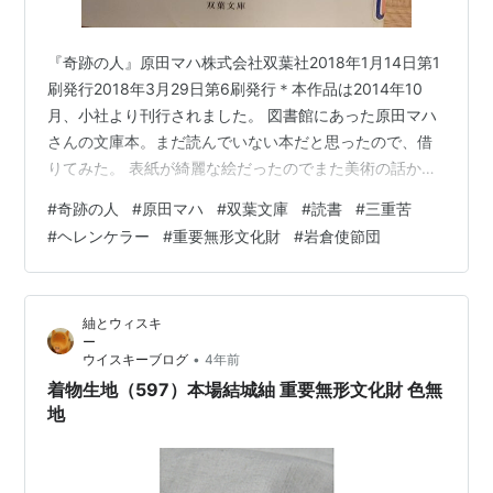
『奇跡の人』原田マハ株式会社双葉社2018年1月14日第1
刷発行2018年3月29日第6刷発行＊本作品は2014年10
月、小社より刊行されました。 図書館にあった原田マハ
さんの文庫本。まだ読んでいない本だと思ったので、借
りてみた。 表紙が綺麗な絵だったのでまた美術の話かな
と思ったら、本のタイトル通り『奇跡の人』の話だっ
#
奇跡の人
#
原田マハ
#
双葉文庫
#
読書
#
三重苦
た。そう、あのヘレンケラーとサリヴァン先生のお話
#
ヘレンケラー
#
重要無形文化財
#
岩倉使節団
が、時空を超えて日本でのフィクションとして描かれて
いる。 本の裏の説明には、”アメリカ留学帰りの去場安
（さりばあん）のもとに伊藤博文から手紙が届いた。
紬とウィスキ
「盲目で、耳が聞こえず、口も聞けない少女」が青森県
弘前の名家にいるという。明治20…
•
ウイスキーブログ
4年前
着物生地（597）本場結城紬 重要無形文化財 色無
地