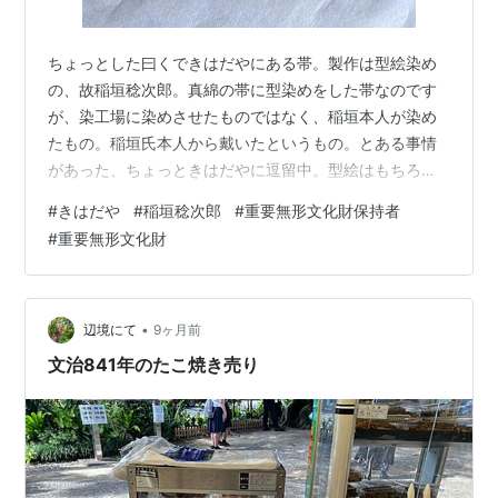
ちょっとした曰くできはだやにある帯。製作は型絵染め
の、故稲垣稔次郎。真綿の帯に型染めをした帯なのです
が、染工場に染めさせたものではなく、稲垣本人が染め
たもの。稲垣氏本人から戴いたというもの。とある事情
があった、ちょっときはだやに逗留中。型絵はもちろん
ですが染めてある生地が素晴らしい。やはり紬は触って
#
きはだや
#
稲垣稔次郎
#
重要無形文化財保持者
なんぼです。#きはだや#稲垣稔次郎#重要無形文化財保
#
重要無形文化財
持者#型絵染
•
辺境にて
9ヶ月前
文治841年のたこ焼き売り