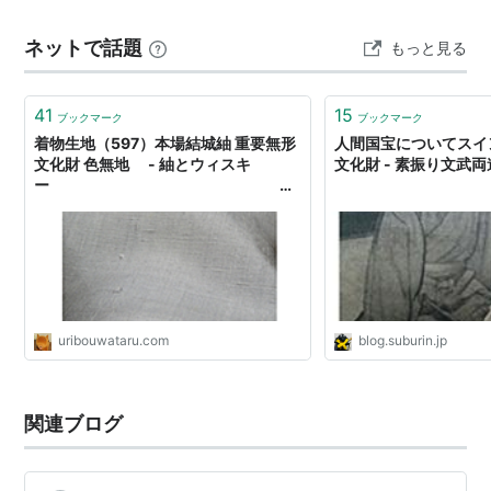
です。 この日は小千谷ちぢみの実演もありました。個人
ネットで話題
もっと見る
的に萌えなのは一枚目の麻桶の蓋の写真。…
41
15
ブックマーク
ブックマーク
着物生地（597）本場結城紬 重要無形
人間国宝についてスイ
文化財 色無地 - 紬とウィスキ
文化財 - 素振り文武両
ー
ウイスキー
ブログ
uribouwataru.com
blog.suburin.jp
関連ブログ