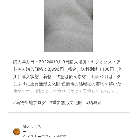
購入年月日：2022年10月9日購入場所：ヤフオクストア
花美人購入価格：3,996円（税込）送料別途 1,100円（佐
川）購入状態：着物、状態は優良素材：正絹 今日は、久
しぶりに重要無形文化財 色無地の結城紬の着物を解いた
生地です。 例によってウリボウにも登場してもらい、生
地の色合いを見るうえでの、参考にしていただけばと思
#
着物生地ブログ
#
重要無形文化財
#
結城紬
います。ウリボウは茶色です。 錫色という表示がありま
したが、仄かに緑がかった薄い空色といった感じです。
カメラでその辺の色合いが出せると良いのですが。 それ
紬とウィスキ
では、詳しく状態を見ていきたいと思います。 （地色・
状態） 着物は未使用とのことでした。着用可能とのこと
•
ウイスキーブログ
4年前