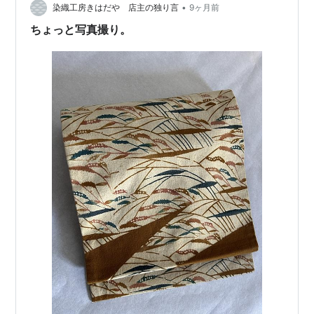
•
染織工房きはだや 店主の独り言
9ヶ月前
ちょっと写真撮り。