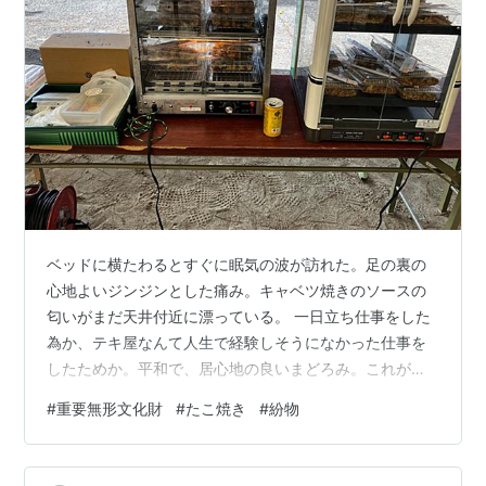
ベッドに横たわるとすぐに眠気の波が訪れた。足の裏の
心地よいジンジンとした痛み。キャベツ焼きのソースの
匂いがまだ天井付近に漂っている。 一日立ち仕事をした
為か、テキ屋なんて人生で経験しそうになかった仕事を
したためか。平和で、居心地の良いまどろみ。これがず
っと続けば良いと思い、眠りの波に引き込まれないよう
#
重要無形文化財
#
たこ焼き
#
紛物
抵抗を試みる。 来なかったはずの平氏を、ソースの匂い
で呼び寄せる。今日も私はネクロマンサー。 「平中納言
教盛、修理大夫経盛、鎧の上に碇を負ひ、兄弟手に手を