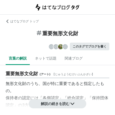
はてなブログ トップ
重要無形文化財
このタグでブログを書く
言葉の解説
ネットで話題
関連ブログ
重要無形文化財
(
アート
)
【
じゅうようむけいぶんかざい
】
無形文化財
のうち、国が特に重要であると指定したも
の。
保持者の認定には「各個認定」「総合認定」「保持団体
解説の続きを読む
認定」の3方式がある。
一般には、各個認定の者を「
人間国宝
」と呼ぶ。