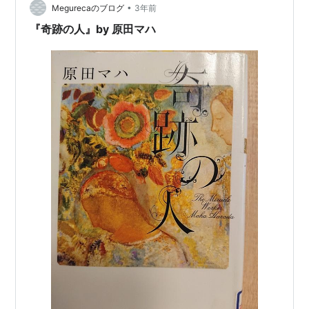
•
取りくみ、海にぞ沈み給ひける。」（平家物語 巻第十一
Megurecaのブログ
3年前
「能登殿最期」） だからイカリソースは避けた。オタフ
『奇跡の人』by 原田マハ
クだ。