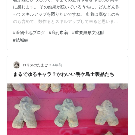
に感じます。 その効果が続いているうちに、どんどん作
ってスキルアップを図りたいですね。 巾着は底なしのも
のも含めて、数作るとスキルアップして来ると思いま
す。自分の技術が向上するだけでなく、新たな発見も生
#
着物生地ブログ
#
底付巾着
#
重要無形文化財
まれると思います。 少しづつの積み重ねって大きいです
#
結城紬
よね。この調子で、頑張りたいです。 さて、今回は、重
要無形文化財クラスの結城紬のハギレで、底付巾着を作
りました。底の部分は、紺地の手織り真綿紬の着物を解
いて、あまった衽の部分を使っています。 今回は、底の
•
ロリスのたまご
4年前
部分の端に切れ目を入れ、しっかり仮止めも行…
まるでゆるキャラ？かわいい明ケ島土製品たち