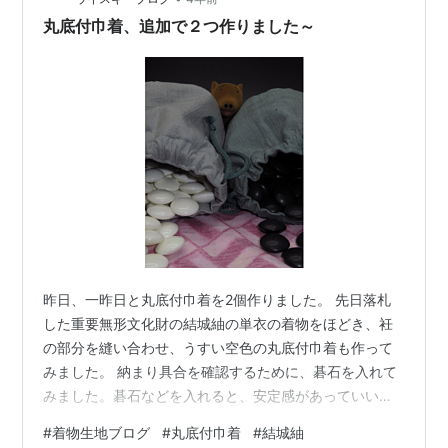
で、リサイクル着…
丸底付巾着、追加で２つ作りました～
昨日、一昨日と丸底付巾着を2個作りました。 先日落札
した重要無形文化財の結城紬の単衣の着物をほどき、衽
の部分を縫い合わせ、うすい空色の丸底付巾着も作って
みました。 納まり具合を確認するために、碁石を入れて
みました。碁石などを入れると、安定感があっていいで
すね。 碁笥がわりにもなりますし、碁石袋は丸底付巾着
#
着物生地ブログ
#
丸底付巾着
#
結城紬
が良いかもしれませんね。 ウリボウには、ここで退席し