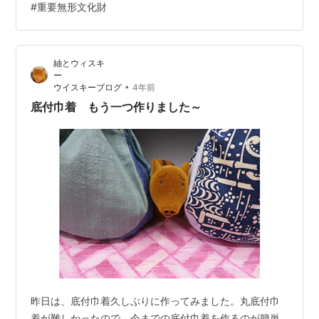
#
重要無形文化財
ていただき、指定のポジションに帰還いただきます。 ア
ゲハマ（対戦中に相手から取った相手の碁石）を置く場
所がありませんので、巾着の底の部分の予備の丸く切っ
紬とウィスキ
た布を代用品として置いてみました。 実際にこの用途で
使う布は周りをステッチ処理か、ロックミ…
•
ウイスキーブログ
4年前
底付巾着 もう一つ作りました～
昨日は、底付巾着久しぶりに作ってみました。丸底付巾
着が難しかったので、今までの底付巾着を作るのが簡単