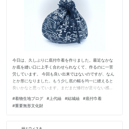
今日は、久しぶりに底付巾着を作りました。最近なかな
か底を縫い口に上手く合わせられなくて、作るのに一苦
労しています。 今回も良い出来ではないのですが、なん
とか形になりました。もう少し底の幅を均一に縫えると
良いかなと思っています。まだまだ修行が足りない感じ
ですね。 今回は、表の生地は、お気に入りの上代紬の衿
#
着物生地ブログ
#
上代紬
#
結城紬
#
底付巾着
の部分を使っています。 uribouwataru.com この生地は
#
重要無形文化財
藍色がとても美しく、お気に入りの生地の１つです。こ
のような素敵な生地を入手できると、生地集めが止めら
れなくなってしまいます。 底は先日購入した重要無形文
紬とウィスキ