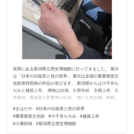
長岡にある新潟県立歴史博物館に行ってきました。 展示
は「日本の伝統美と技の世界」 展示は全国の重要無形文
化財保持団体の作品が並びます。 新潟県からは小千谷ち
ぢみと越後上布。 織物は結城、久留米絣、京都上布、久
米島紬、喜如嘉の芭蕉布が出品。 他にも焼き物、和紙、
伊勢型紙が並びます。何が良いって、それ用に用意して
#
きはだや
#
日本の伝統美と技の世界
あるものですが、生地に触ることができるということ。
#
重要無形文化財
#
小千谷ちぢみ
#
越後上布
僕は仕事の都合でそうた織物に直接触ることは結構ある
#
小鹿田焼
#
新潟県立歴史博物館
のですが、きものに縁遠い皆さんはあまり触る機会がな
いのではないかと思います。やはり織物は触ってなんぼ