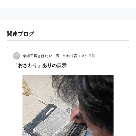
最初の保持者の認定は1955年(昭和30年)に行われた。
関連ブログ
•
染織工房きはだや 店主の独り言
8ヶ月前
「おさわり」ありの展示