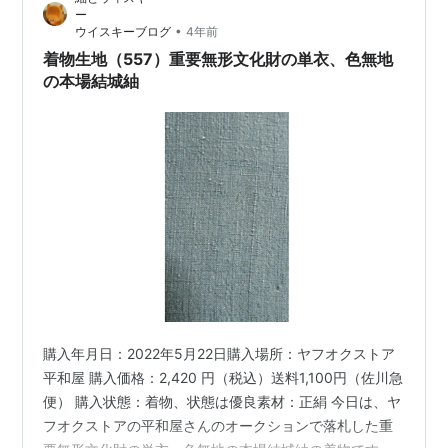
化財の結城紬の衽の部分を使いました。
uribouwataru.com 少し…
•
ウイスキーブログ
4年前
着物生地（557）重要無形文化財の単衣、色無地
の本場結城紬
購入年月日：2022年5月22日購入場所：ヤフオクストア
平和屋 購入価格：2,420 円（税込）送料1,100円（佐川急
便） 購入状態：着物、状態は優良素材：正絹 今日は、ヤ
フオクストアの平和屋さんのオークションで落札した重