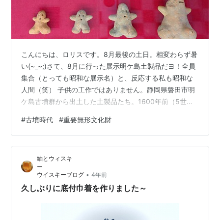
こんにちは、ロリスです。8月最後の土日。相変わらず暑
い(~_~;)さて、8月に行った展示明ケ島土製品だヨ！全員
集合（とっても昭和な展示名）と、反応する私も昭和な
人間（笑） 子供の工作ではありません。静岡県磐田市明
ケ島古墳群から出土した土製品たち。1600年前（5世紀
前半）ごろの物だって。なんだ、この脱力した顔は。か
#
古墳時代
#
重要無形文化財
わいい。 こんな古墳群が、磐田市にあるなんて知らなか
った。平成8年～10年度にかけて発掘調査が行われ、平成
25年に重要文化財に指定された。有力者の墓を作る時に
紬とウィスキ
行われた、地鎮祭のような祭りに使われた道具と考えら
れるそう。少し前にみた古代中国の『兵馬俑』。兵馬俑
•
ウイスキーブログ
4年前
は、墓にいれるために作られ…
久しぶりに底付巾着を作りました～