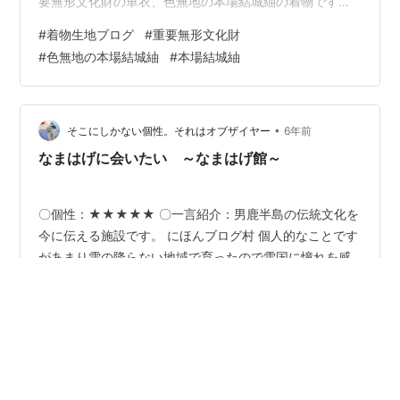
要無形文化財の単衣、色無地の本場結城紬の着物です。
平和屋さんのコメントでは、『着物は人とともに、また
#
着物生地ブログ
#
重要無形文化財
それ以上に永くある、生きた証となるようなもの。その
#
色無地の本場結城紬
#
本場結城紬
重みを負えるほどの「もの」はあまり多くはありませ
ん。本場結城紬は、そうした数すくないもののひとつで
す。「三代着て味が出る」といわれる紬の最高峰「結
城」は、茨城県や栃木県が主な生産地で軽くてふんわり
•
そこにしかない個性。それはオブザイヤー
6年前
暖かく身体を包み込んでくれ…
なまはげに会いたい ～なまはげ館～