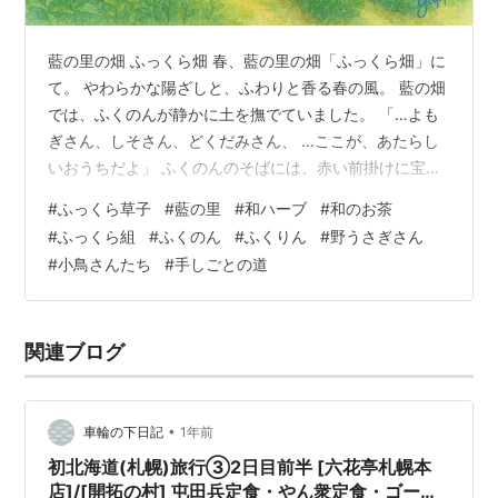
藍の里の畑 ふっくら畑 春、藍の里の畑「ふっくら畑」に
て。 やわらかな陽ざしと、ふわりと香る春の風。 藍の畑
では、ふくのんが静かに土を撫でていました。 「…よも
ぎさん、しそさん、どくだみさん、 …ここが、あたらし
いおうちだよ」 ふくのんのそばには、赤い前掛けに宝来
鈴をつけたふくりんが、ちょこん。 「和ハーブとは、古
#
ふっくら草子
#
藍の里
#
和ハーブ
#
和のお茶
の人々の知恵の宝箱じゃな。 お茶にしてよし、お風呂に
#
ふっくら組
#
ふくのん
#
ふくりん
#
野うさぎさん
いれてもよし。ふくふくの香りでございますなぁ…」 そ
#
小鳥さんたち
#
手しごとの道
こへやってきたのは、ぴょんぴょん跳ねる野うさぎさ
ん。 「おや、今日もいい香り！ふくのんの畑は、まるで
おくすり箱みたいだね！」 ふくのんはにっこりと笑いま
関連ブログ
した。 そしてもうひとつ――…
•
車輪の下日記
1年前
初北海道(札幌)旅行③2日目前半 [六花亭札幌本
店]/[開拓の村] 屯田兵定食・やん衆定食・ゴール