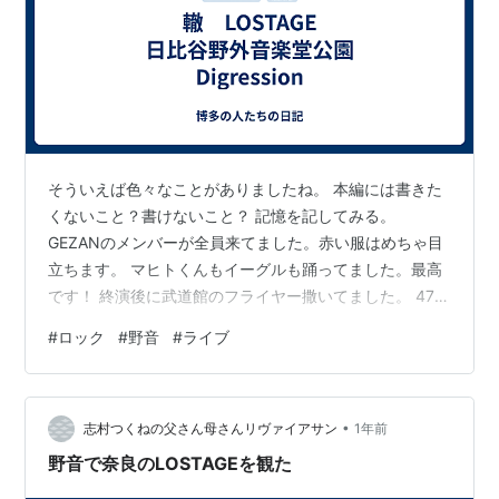
そういえば色々なことがありましたね。 本編には書きた
くないこと？書けないこと？ 記憶を記してみる。
GEZANのメンバーが全員来てました。赤い服はめちゃ目
立ちます。 マヒトくんもイーグルも踊ってました。最高
です！ 終演後に武道館のフライヤー撒いてました。 47都
道府県ツアーもやるってことでますます目が離せません
#
ロック
#
野音
#
ライブ
ね。 他には、さよならポエジーやbachoのメンバーもい
ましたね。 突然少年（解散かよ！）の大武氏もいたか
な？ 他にもバンドマンがゴロゴロいたようですね。 物販
•
のTシャツは終演後には売り切れでした。とにかくすごく
志村つくねの父さん母さんリヴァイアサン
1年前
売れてました。 なので受注販売です。ThroatRecord覗い
野音で奈良のLOSTAGEを観た
てくだい。8…