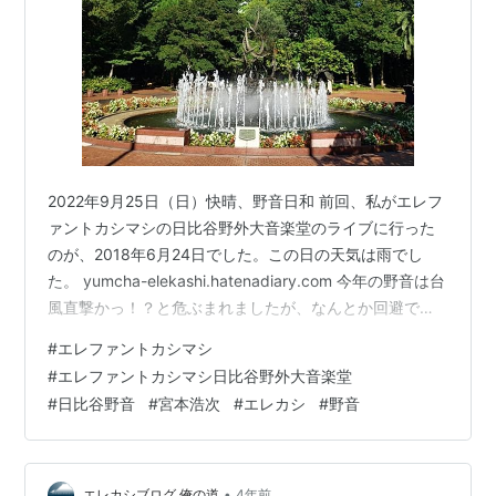
2022年9月25日（日）快晴、野音日和 前回、私がエレフ
ァントカシマシの日比谷野外大音楽堂のライブに行った
のが、2018年6月24日でした。この日の天気は雨でし
た。 yumcha-elekashi.hatenadiary.com 今年の野音は台
風直撃かっ！？と危ぶまれましたが、なんとか回避でき
写真のような青空でした。台風回避の野音は私にとって2
#
エレファントカシマシ
度目で、秋開催は台風の懸念もあるので、なかなかスリ
#
エレファントカシマシ日比谷野外大音楽堂
リングであります（笑） さて、エレファントカシマシの
#
日比谷野音
#
宮本浩次
#
エレカシ
#
野音
デビュー30周年以降、この日比谷野外大音楽堂でのLIVE
はプラチナチケット化しております。私は幸運にも4年ぶ
りに行けましたが、今年もダメだった･･･と…
•
エレカシブログ 俺の道
4年前