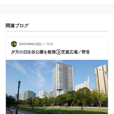
関連ブログ
•
GOCHANの日記
1年前
夕方の日比谷公園を散策③芝庭広場／野音