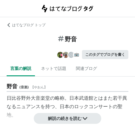
はてなブログ トップ
野音
このタグでブログを書く
言葉の解説
ネットで話題
関連ブログ
野音
(
音楽
)
【
やおん
】
日比谷野外大音楽堂の略称。日本武道館とはまた若干異
なるニュアンスを持つ、日本のロックコンサートの聖
地。
解説の続きを読む