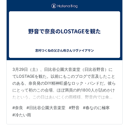
3月29日（土）、日比谷公園大音楽堂（日比谷野音）に
てLOSTAGEを観た。以前にもこのブログで言及したこと
のある、奈良発のDIY精神旺盛なロック・バンドだ。彼ら
にとって初のこの会場、ほぼ満員の約1800人が詰めかけ
たという。この日はあいにくの雨模様、野音内では傘の
使用は禁止されており、必然的にレインコートやポンチ
#
奈良
#
日比谷公園大音楽堂
#
野音
#
春なのに極寒
ョに身を包むことになった。そのうえ、極寒。どうやら
#
冷たい雨
ライヴ中の気温は5℃程度だったようで、そりゃあ手の指
先も冷え切り、脚も氷のようになりますわな。観客の皆