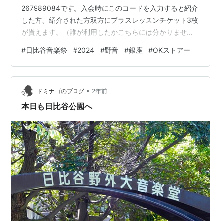
267989084です。入会時にこのコードを入力すると紹介
した方、紹介された方双方にプラスレッスンチケット3枚
が貰えます。（誰が利用したかこちらには分かりませ
ん） 日比谷から銀座へ 日比谷から銀座へ 昨日は夜の日
#
日比谷音楽祭
#
2024
#
野音
#
銀座
#
OKストアー
比谷音楽祭を楽しんできました。 現地へは7時頃到着し
ましたが、無事ハラミちゃんのピアノ演奏や、小田和正
さんの歌声などを（野音の外で）聞くことが出来まし
•
た。 雨を心配していましたが、開演中は全く降りません
ドミナゴのブログ
2年前
でした。 野音の外周は、多くの人で賑わっており、曲が
本日も日比谷公園へ
終わると拍手を送ってい…