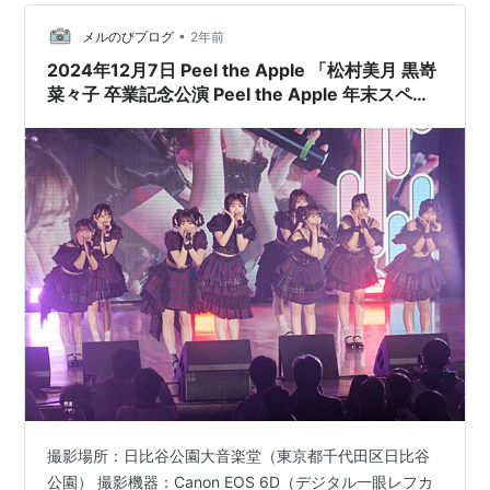
さん、よく頑張ったと思う。暦の上では春なのに、一体
どうなってるの。 肝心のライヴはどうだったかという
•
メルのびプログ
2年前
と、いつも通りの素晴らしさ。この…
2024年12月7日 Peel the Apple 「松村美月 黒嵜
菜々子 卒業記念公演 Peel the Apple 年末スペシ
ャルライブ2024〜RESTART〜」
撮影場所：日比谷公園大音楽堂（東京都千代田区日比谷
公園） 撮影機器：Canon EOS 6D（デジタル一眼レフカ