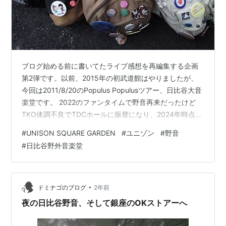
ブログ始める前に書いてたライブ感想を再編集する企画
第2弾です。以前、2015年の初武道館はやりましたが、
今回は2011/8/20のPopulus Populusツアー、日比谷大音
楽堂です。 2022のファンタイムで野音再来だったけど
TKO体調不良でTDCホールに振替になり、2024年時点で
はこの時が初にして唯一の野音。『SUB MACHINE,BEST
#
UNISON SQUARE GARDEN
#
ユニゾン
#
野音
MACHINE』で待望の円盤化ということで老害大歓喜して
#
日比谷野外音楽堂
おります。 自分は田淵MC名言ツイートbotと化している
お馴染みな回 今日でUNISONポプラツアー野音から10年
だそうです。〜mixiライブレポ日記から転載した、アン
コール田淵MCを添え…
•
ドミナゴのブログ
2年前
夜の日比谷野音、そして銀座のOKストアーへ