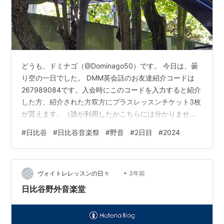
どうも、ドミナゴ（@Dominago50）です。 今日は、曇
り空の一日でした。 DMM英会話のお友達紹介コードは
267989084です。入会時にこのコードを入力すると紹介
した方、紹介された方双方にプラスレッスンチケット3枚
が貰えます。（誰が利用したかこちらには分かりませ
ん） 本日は夜の日比谷音楽祭へ 本日は夜の日比谷音楽祭
#
日比谷
#
日比谷音楽祭
#
野音
#
2日目
#
2024
へ 昨日は午後に日比谷音楽祭へと向かいましたが、今日
は夜に行ってみたいと思います。 この記事が出る頃に
は、日比谷公園へと着いていることでしょう（笑）。 仕
•
事終わりの妻と合流し、音楽を楽しみたいと思います。
ヴォイトレレッスンの日々
3年前
天候が心配でしたが、予報を見ると曇りなので大丈夫な
日比谷野外音楽堂
のでしょう。 （と思…