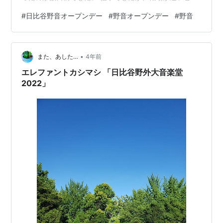
をいいことにランチ抜きで休憩中に行ってまいりました
#
日比谷野音オープンデー
#
野音オープンデー
#
野音
よ♪ この日は雨。 ダッシュで野音に向かいますが、私は
ずぶ濡れ。 でも、雨の野音って嫌いじゃありません。 寒
かったけど、あのステージを思い出すから。 tsukiyo-
•
sampo.hatenablog.com ステージからの景色。わりとよ
また、あした…
4年前
く見えるのかな。 いい顔してるのは見えそうだな。 雨
エレファントカシマシ 「日比谷野外大音楽堂
で…
2022」