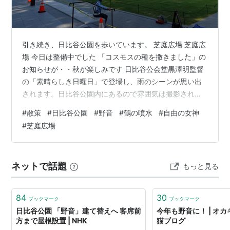
引き続き、日比谷公園を歩いています。 芝庭広場 芝庭広
場 今日は整備中でした 「コスモスの種を撒きました」の
お知らせが・・秋が楽しみです 日比谷公会堂黒澤明監督
の「素晴らしき日曜日」で登場し、雨のシーンが思い出
されます。日比谷公園内にあるので雰囲気は撮影された
昭和20年代と変わってないように思われます。昭和にタ
#
散策
#
日比谷公園
#
野音
#
鶴の噴水
#
自由の女神
イムスリップしたような感覚になります。今は老朽化が
#
芝庭広場
進み、現在は長期休館中ですが、開館100年となる2029
年に利用を再開する見通しです。 きれいな文様を施した
マンホールの蓋 日比谷図書文化館 日比谷図書文化館は、
ネットで話題
もっと見る
旧都立日比谷図書館の歴史と伝統を引き継ぎながらも、
従来型の図書館の枠にとらわ…
84
30
ブックマーク
ブックマーク
日比谷公園 「野音」建て替えへ 客席前
今年も野音に！ | オ
方まで屋根設置 | NHK
猫ブログ