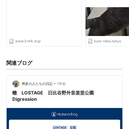
www3.nhk.or.jp
kuro-neko.tokyo
関連ブログ
•
博多の人たちの日記
1年前
轍 LOSTAGE 日比谷野外音楽堂公園
Digression