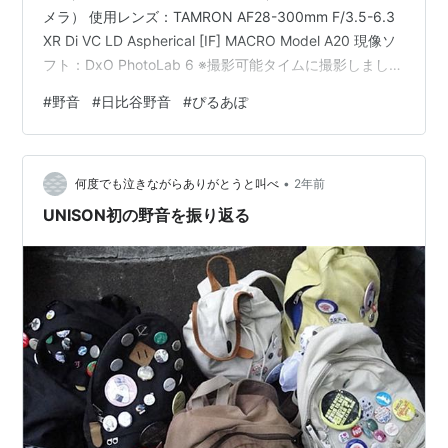
メラ） 使用レンズ：TAMRON AF28-300mm F/3.5-6.3
XR Di VC LD Aspherical [IF] MACRO Model A20 現像ソ
フト：DxO PhotoLab 6 ※撮影可能タイムに撮影しました
11日に行われたAfter Partyは以下のリンクからご覧くだ
#
野音
#
日比谷野音
#
ぴるあぽ
さい。
•
何度でも泣きながらありがとうと叫べ
2年前
UNISON初の野音を振り返る