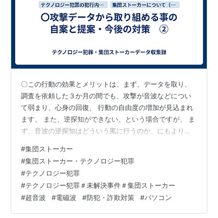
〇この行動の効果とメリットは、まず、データを取り、
調査を依頼した３か月の間でも、攻撃が音波などについ
て弱まり、心身の回復、 行動の自由度の増加が見込まれ
ます。 また、逆探知ができない、という場合ですが、 ま
ず、音波の逆探知はどういう風に行うのか、にもよりま
す。 その場で実際にリアルタイムで測定して、発生源に
#
集団ストーカー
向かって行き、目標を絞っていくのか、 それとも、すで
#
集団ストーカー・テクノロジー犯罪
にとれているデータの音波の傾向や、 改めて捜査のメス
#
テクノロジー犯罪
が入った際に取ったデータを解析することで、 発生源ま
#
テクノロジー犯罪＃未解決事件＃集団ストーカー
での距離を測り、部屋の間取り（窓や壁）の傾向から、
#
超音波
#
電磁波
#
防犯・詐欺対策
#
パソコン
発生源とおぼしき相手の家屋や部屋を特定するのか。 こ
の辺は、現時点ではやってみて、警察…