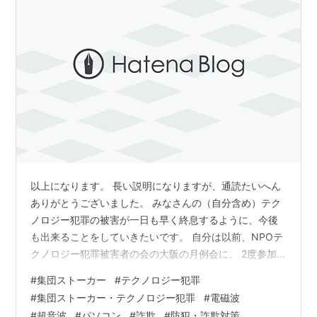
以上になります。 長い説明になりますが、通読たいへん
ありがとうございました。 みなさんの（自分含め）テク
ノロジー犯罪の被害が一日も早く終息するように、今後
も出来ることをしていきたいです。 自分は以前、NPОテ
クノロジー犯罪被害者の会の大阪の月例会に、 2度参加
させていただいている者ですが、 その際にもお伝えした
#
集団ストーカー
#
テクノロジー犯罪
ように、 音波や電磁波が住環境に向けられている証拠が
#
集団ストーカー・テクノロジー犯罪
#
電磁波
揃っているので、 複数人で警察に相談に赴き、 警察にし
#
超音波
#
パソコン
#
詐欺
#
防犯・詐欺対策