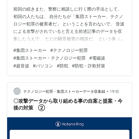
前回の続きまた、警察に相談しに行く際の手法として、
初回の人たちは、 自分たちが「集団ストーカー、テクノ
ロジー犯罪の被害者だ」 ということを言わないで、 音波
による攻撃がされていると言える前述記事のデータを収
集したうえで、 ただの騒音被害の相談だ、 という体（て
い）で、音波と騒音の被害特定の調査を、 前述記事の方
#
集団ストーカー
#
テクノロジー犯罪
法でしてもらえるように依頼してみるのも手です。 それ
#
集団ストーカー・テクノロジー犯罪
#
電磁波
でうまく行かない場合に、 集団ストーカー、テクノロジ
#
超音波
#
パソコン
#
防犯
#
防犯・詐欺対策
ー犯罪被害にあっていると、 次回からは相談していく、
という訳です。 ※この方法にしても、一人で警察に相談
に行くのではなく、 都合の良い複数名で行くのが鉄則だ
と忘れないでください。 …
•
テクノロジー犯罪・集団ストーカーデータ収集録
1年前
〇攻撃データから取り組める事の自案と提案・今
後の対策 ②