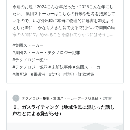
今週のお題「2024こんな年だった・2025こんな年にし
たい」 集団ストーカーはこちらの行動や思考を把握して
いるので、いざ外出時に本当に物理的に危害を加えよう
とした際に、 かなり大きな音である防犯ベルで周囲の民
家の人間に気づかれることを恐れてうかつにはそうした
アクションにはでません。でられません。集団ストーカ
#
集団ストーカー
ーは基本的に隠れて犯罪を行うタイプなので、実際に面
#
集団ストーカー・テクノロジー犯罪
と向かって何かをすることについて、実は大した力のな
#
テクノロジー犯罪
いのがこういうタイプのセオリーで、実態だと思われま
#
テクノロジー犯罪＃未解決事件＃集団ストーカー
す。こうした大きな防犯ベルの効果は、相手に逃走を喚
#
超音波
#
電磁波
#
防犯
#
防犯・詐欺対策
起させますが、 それはあなたに捕まる以外にも、地域の
誰かに姿を見られることからの、犯行の露…
•
テクノロジー犯罪・集団ストーカーデータ収集録
2年前
６、ガスライティング（地域住民に混じった話し
声などによる嫌がらせ）