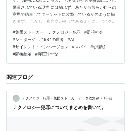
す。 加害の末端にいる人たちが 脅迫や強制参加によって
動員されている現実 には触れず、あたかも彼らが自らの
意思で結束してターゲットに攻撃しているかのように描
きます。 しかし、私自身がそうであるように、バイクの
空ぶかしや訪問行為など、日常に仕込まれる「仕草」や
#
集団ストーカー・テクノロジー犯罪
#
監視社会
「音」によって 強烈なトラウマ反応 が引き起こされ、生
#
シュタージ
#
1984の世界
#
AI
活の基盤が壊れていく現実があります。 それを「哀れで
#
サイレント・インベージョン
#
スパイ
#
心理戦
滑稽」と片づける語りは、被害者の苦しみを軽視してい
#
間接統治
#
弾圧許すな
るように思えてなりません。 確かに被害を受ければ怒り
や罵倒の言葉が出てしまうものです。ですが、何年もこ
の被害を体験すれば、「なぜ彼らは反撃…
関連ブログ
•
テクノロジー犯罪・集団ストーカーデータ収集録
1年前
テクノロジー犯罪についてまとめを書いて。