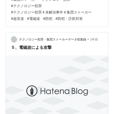
腹立たしいのみになることもあると思われる。だから、
#
テクノロジー犯罪
そうした嫌がらせと思しきアクションを起こす手合いを
#
テクノロジー犯罪＃未解決事件＃集団ストーカー
見つけても、 結局のところ彼ら（集団ストーカーそのも
#
超音波
#
電磁波
#
防犯
#
防犯・詐欺対策
のか、そうと知らず協力する形になっている人たち）も
検挙や収監されることで身動きが取れなくなる…
•
テクノロジー犯罪・集団ストーカーデータ収集録
2年前
５、電磁波による攻撃