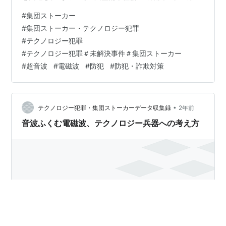
犯罪、テクノロジー兵器の被害の認知だということだ、
#
集団ストーカー
と考えます。まずは、これらの肉を切らせて骨を断つで
#
集団ストーカー・テクノロジー犯罪
はないですが、わたしが集団ストーカーとケンカ腰（時
#
テクノロジー犯罪
に道化のようにアホな会話も呉越同舟のようにして）で
#
テクノロジー犯罪＃未解決事件＃集団ストーカー
対峙して、テクノロジー兵器の探りを少しずつ入れて理
#
超音波
#
電磁波
#
防犯
#
防犯・詐欺対策
解した事実を、 皆さんにも共有していただきたいと思い
ます。これが電磁波攻撃の実像、正体…
•
テクノロジー犯罪・集団ストーカーデータ収集録
2年前
音波ふくむ電磁波、テクノロジー兵器への考え方