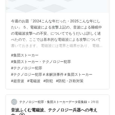
今週のお題「2024こんな年だった・2025こんな年にし
たい」 ５、電磁波による攻撃上記の、音波による睡眠中
の電磁波攻撃への不安、についてでもうだいぶ詳しく述
べたので、ここでは基本的な電磁波による攻撃について
書いておきます。 電磁波には電界と磁界があり、 電磁波
測定の機器で測定すると（これはスマホのアプリより
#
集団ストーカー
も、スマホが痛むことを考えるとそれ専用機を購入する
#
集団ストーカー・テクノロジー犯罪
のがベスト。 ５０００円から上はかなり高価なものまで
#
テクノロジー犯罪
様々ある中から選ぶと良い。安価でも基本的な測定はで
#
テクノロジー犯罪＃未解決事件＃集団ストーカー
きる場合がある）単位は電界は V/m （ボルト毎メート
#
超音波
#
電磁波
#
防犯
#
防犯・詐欺対策
ル） 磁界は μT （マイクロテスラ）※他の位の単位もある
が、このくらいの単位でも測…
•
テクノロジー犯罪・集団ストーカーデータ収集録
2年前
音波ふくむ電磁波、テクノロジー兵器への考え