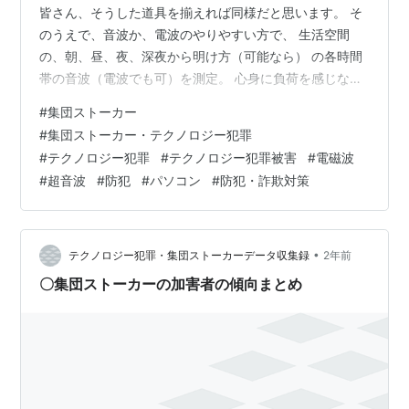
皆さん、そうした道具を揃えれば同様だと思います。 そ
のうえで、音波か、電波のやりやすい方で、 生活空間
の、朝、昼、夜、深夜から明け方（可能なら） の各時間
帯の音波（電波でも可）を測定。 心身に負荷を感じない
時間帯があれば、それも測定し、 それをスクリーンショ
#
集団ストーカー
ットなどで保存しておきます。 ちなみに、スクリーンシ
#
集団ストーカー・テクノロジー犯罪
ョットは裁判などにおいての証拠能力はあるそうです。
#
テクノロジー犯罪
#
テクノロジー犯罪被害
#
電磁波
（改ざんして、手を加えていないという調べがつくデー
#
超音波
#
防犯
#
パソコン
#
防犯・詐欺対策
タに関して） それを３か月から半年くらい分集めてみる
と、 明らかに、外やどこかから音波などの影響をうけた
であろう、 本来あり得ない変化の音…
•
テクノロジー犯罪・集団ストーカーデータ収集録
2年前
〇集団ストーカーの加害者の傾向まとめ