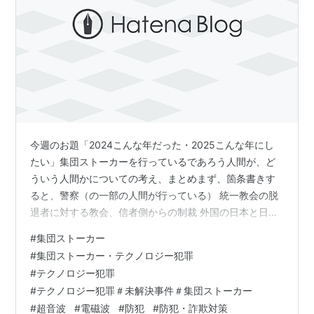
今週のお題「2024こんな年だった・2025こんな年にし
たい」集団ストーカーを行っているであろう人間が、ど
ういう人間かについての考え、まとめまず、箇条書きす
ると、警察（の一部の人間が行っている） 統一教会の脱
退者に対する教会、信者側からの制裁 外国の日本と日本
人への軍事攻撃（半分は陰謀論ともいえる）ヤクザの手
#
集団ストーカー
下、下っ端 復讐代行業者とその下働き（闇バイト） 不
#
集団ストーカー・テクノロジー犯罪
良、半グレ、悪さをした金持ちのボンボンなどが挙げら
#
テクノロジー犯罪
れそうです。これらについては、地域性によってどれか
#
テクノロジー犯罪＃未解決事件＃集団ストーカー
であり、一つの存在によって国内の全ての集団ストーカ
#
超音波
#
電磁波
#
防犯
#
防犯・詐欺対策
ー犯罪が行われているわけではない、と考えます。なの