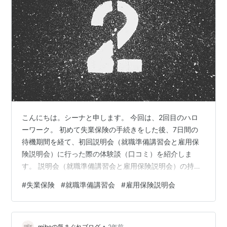
こんにちは。シーナと申します。 今回は、2回目のハロ
ーワーク。 初めて失業保険の手続きをした後、7日間の
待機期間を経て、初回説明会（就職準備講習会と雇用保
険説明会）に行った際の体験談（口コミ）を紹介しま
す。 説明会（就職準備講習会と雇用保険説明会）の持ち
物、説明会の流れ（内容、何をするのか）、所要時間、
#
失業保険
#
就職準備講習会
#
雇用保険説明会
服装、実際に体験してみて感じた注意点なども紹介して
います。 遅刻したり、欠席する（行かない、行けない）
場合はどうなるのか、説明会中のトイレは？など気にな
•
ることは多いですね。 私の体験があなたの参考になれば
mibeの気まぐれブログ
2年前