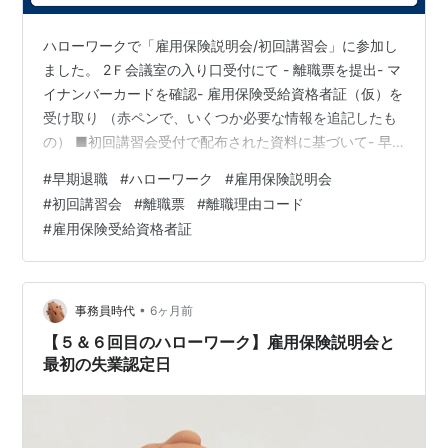
ハローワークで「雇用保険説明会/初回講習会」に参加し
ました。 2Ｆ会議室の入り口受付にて - 離職票を提出- マ
イナンバーカードを確認- 雇用保険受給資格者証（仮）を
受け取り （赤ペンで、いくつか必要な情報を追記したも
の） ■初回講習会受付で配布された資料に基づいて- 早
期再就職に向けての説明- ハローワークの就職支援の案
#
早期退職
#
ハローワーク
#
雇用保険説明会
内- ハローワークインターネットサービス
#
初回講習会
#
離職票
#
離職理由コード
https://www.hellowork.mhlw.go.jp/ ハローワークの検索
#
雇用保険受給資格者証
機と、ネットで検索できる情報は同じというのは 便利に
なっていると思いました。- 公式LINEの照会等々の説明
自分は、今回考えていないけれど、公共職…
•
事務員時代
6ヶ月前
【５＆６回目のハローワーク】雇用保険説明会と
最初の失業認定日