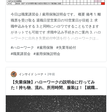
今日は職業講習会 / 雇用保険説明会です。 概要 備考 1. 離
職票を受け取る 退職日翌営業日の10営業日が目処 2. 求
職申込みをする 3.と同時にハロワですることもできます
がネットでも可能です 求職申込み手続きのご案内 3. ハロ
ーワークに出向き失業給付申請を行う ハローワークは自
宅の住所によって管轄が決まっています 全国のハローワ
#
ハローワーク
#
雇用保険
#
失業等給付
ークの所在案内 4. here now!職業講習会 / 雇用保険説明
#
職業講習会
#
雇用保険説明会
会に参加する 申請日によって決まっています1/20(月)申
請の場合は1/30(木) 5. 初回認定日にハローワークに必ず
出向く！ 申請日によって決まっています1/20(月)申請の
場合は2/17(…
•
インサイド シーナ
2年前
【失業保険】ハローワークの説明会に行ってみ
た！持ち物、流れ、所用時間、服装は！【就職準
備講習会と雇用保険説明会】