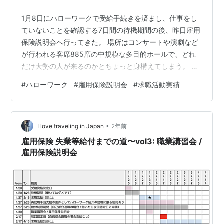
1月8日にハローワークで受給手続きを済まし、仕事をし
ていないことを確認する7日間の待機期間の後、昨日雇用
保険説明会へ行ってきた。 場所はコンサートや演劇など
が行われる客席885席の中規模な多目的ホールで、どれ
だけ大勢の人が来るのかとちょっと身構えてしまう。 受
付時間は13時半から13時50分となっていたので、心配性
#
ハローワーク
#
雇用保険説明会
#
求職活動実績
の私は13時35分に到着しすぐにホールの入り口に行く
と、既に20人ぐらいの人が並んでいたので早足で最後尾
へと並ぶ。 受付はスムーズに進み、自分の順番が来ると
•
「今後の手続きのご案内」というプリントを見せ、マイ
I love traveling in Japan
2年前
ナンバーカードを渡し名前と生年月日を答えると、「雇
雇用保険 失業等給付までの道〜vol3: 職業講習会 /
用保険受給資格者証」を渡され…
雇用保険説明会