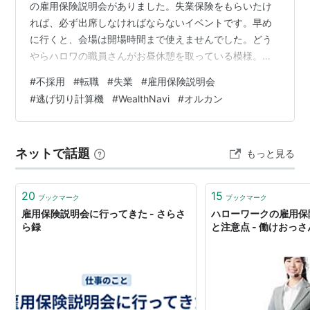
の雇用保険説明会がありました。失業保険をもらいたけ
れば、必ず出席しなければならないイベントです。早め
に行くと、会場は開場時間まで使えませんでした。どう
やらハロワの職員さんがお昼休憩を取っている模様。廊
下のベンチに座ってメールを見たら。先日WEB面接を受
#
不採用
#
転職
#
失業
#
雇用保険説明会
けた常用型派遣会社から不採用の通知がありました。ず
#
逃げ切り計算機
#
WealthNavi
#
オルカン
ーん。沈んだ気持ちで説明会を受けました。 説明会では
最初に雇用保険受給資格者証が配られました。そいつの
見方とか、認定日の書類の書き方とか、いつ給付金が振
ネットで話題
もっと見る
り込まれるのかとかの説明でした。給付金の算出ベース
は直近の給料1ヶ月分がベースになるようです。…
20
15
ブックマーク
ブックマーク
雇用保険説明会に行ってきた - さらさ
ハローワークの雇用保
ら録
と注意点 - 働けおっ