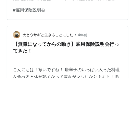
険の説明に45分ほど時間を掛けていました。色々話を聞
#
雇用保険説明会
いてもう大体忘れていますが ・この説明会で1回分の就職
活動になるから初回認定日まで何もしなくて良い これだ
け知っていれば大丈夫そうです。 会場には30人ほどいま
•
した。クソ田舎なのに結構失業者がいます。こんな事や
犬とウサギと生きることにした
4年前
っちゃ駄目なんでしょうけど、こっそり前の人の受給資
【無職になってからの動き】雇用保険説明会行っ
格者を覗いたら離職時の賃金日額が12,…
てきた！