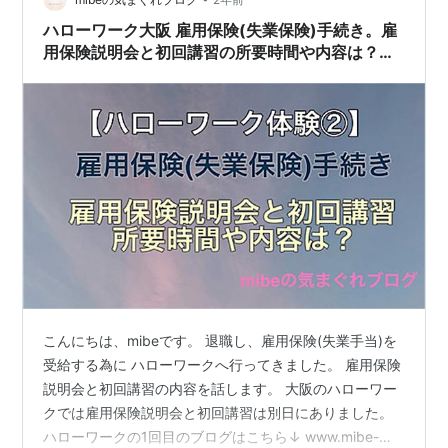
幸いです。 2023年春のとある日、会社を退職した私はハ
ハローワーク大阪 雇用保険(失業保険)手続き。雇
ローワークに初めて失業保険の手続きを…
用保険説明会と初回講習の所要時間や内容は？
【体験②】
こんにちは、mibeです。 退職し、雇用保険(失業手当)を
受給する為に ハローワークへ行ってきました。 雇用保険
説明会と初回講習の内容を話します。 大阪のハローワー
クでは雇用保険説明会と初回講習は別日にありました。
ハローワークの1回目のブログはこちら↓ www.mibe-