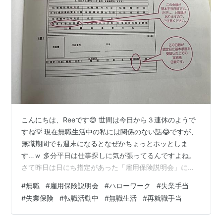
こんにちは、Reeです😊 世間は今日から３連休のようで
すね💡 現在無職生活中の私には関係のない話😂ですが、
無職期間でも週末になるとなぜかちょっとホッとしま
す…ｗ 多分平日は仕事探しに気が張ってるんですよね。
さて昨日は日にち指定があった「雇用保険説明会」に行
ってきました…！ 余裕を持って１時間前に出発したけど
#
無職
#
雇用保険説明会
#
ハローワーク
#
失業手当
車通りが多い所にハロワがあるので開始１５分前ぐらい
#
失業保険
#
転職活動中
#
無職生活
#
再就職手当
に到着🚗 会場である会議室には無職のお仲間さんたちが
たくさんおりました。 心の中で同士よ…と勝手に呼ばせ