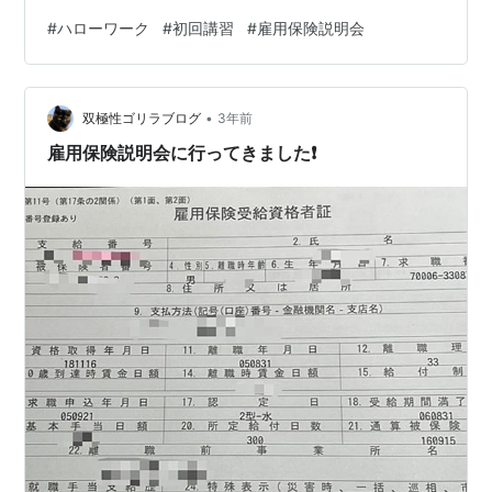
kimagure.com ◼️雇用保険説明会 45分程度で終わりまし
#
ハローワーク
#
初回講習
#
雇用保険説明会
た。 雇用保険説明会に出席しないと いくら貰えるのかは
分かりません。 受付で雇用保険受給証明書を貰います。
この 雇用保険受給証明書に、日額でいくら貰えるのかが
•
記載されています。 動画を見たり、話を聞いたりしなが
双極性ゴリラブログ
3年前
ら、 雇用保険の説明のしおりにそって話を聞くだ…
雇用保険説明会に行ってきました❗️