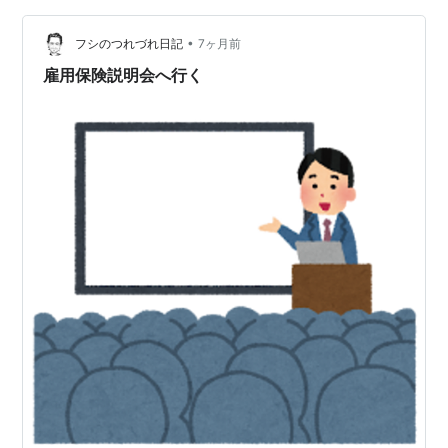
会と言ってもビデオを見るだけでした･･･ああ･･･そうな
•
の･･･ 係の人も退出しちゃって･･･ 「えええ？」って思い
フシのつれづれ日記
7ヶ月前
ましたけどね。 まあそんなもんなのかもしれません。 １
雇用保険説明会へ行く
時間…