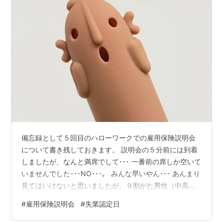
備忘録として５回目のハローワークでの雇用保険説明会
について書き残しておきます。 説明会の５分前には到着
しましたが、なんと満席でして･･･ 一番前の席しか空いて
いませんでした･･･NO･･･。 みんな早いやん･･･ あんまり
見てはいけないと思いましたが、９割がた男性（中高
年）って感じでした。 若い女性は皆無、と言っても良か
#
雇用保険説明会
#
失業認定日
ったかもしれません。 むしろアラフィフの私が最年少な
のでは？と言っても過言ではない感じでした。 で、説明