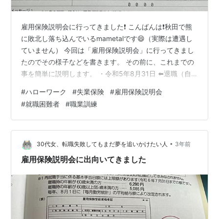
雇用保険説明会に行ってきました❗️ こんばんは❗️秋田で熊
に敗北し落ち込んでいるmametalです😄（実際は遭遇し
ていません） 今回は「雇用保険説明会」に行ってきまし
たのでその様子などを書きます。 その前に、これまでの
事を簡単に説明します。 ・令和5年8月31日 ⬅️退職（自
己都合退職） ・令和5年9月21日 ⬅️ハローワークで失業給
#
ハローワーク
#
失業保険
#
雇用保険説明会
付の手続き（就職困難者） ・令和5年10月11日 ⬅️雇用保
#
就職困難者
#
職業訓練
険説明会 とこんな感じです。今日が10月17日なので、大
分過去のことになってしまいましたが（書くのが遅すぎ
る🥲）よろしければご覧ください。 退職してから１ヶ月
半経ちまして、自分を見つめ直すいい機会が増え、…
•
30代女、転職失敗してもまだ夢を追いかけたい人
3年前
雇用保険説明会に出向いてきました