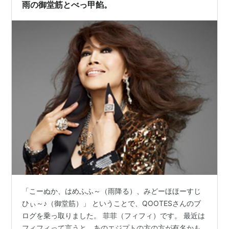
雨の御堂筋とべっ甲餡。
「こーぬか、はめふふ～（雨降る）、みどーほほーすじ
ひぃ～♪（御堂筋）」 ということで、QOOTESさんのブ
ログを乗っ取りました。 菲菲（フィフィ）です。 最近は
フィフィって言うと、あのエジプトの方の方が有名かも