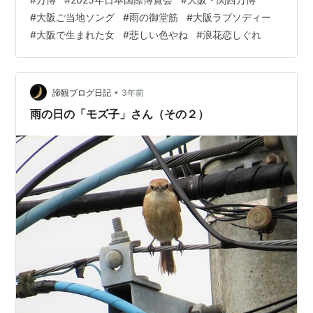
き合いにしてみようと思うのだが、恐らく初詣の明治神
#
大阪ご当地ソング
#
雨の御堂筋
#
大阪ラプソディー
宮や、F1の鈴鹿サーキットと同じくらいの規模なのだろ
#
大阪で生まれた女
#
悲しい色やね
#
浪花恋しぐれ
う。 万博をきっかけに世界中の多くの人たちが大阪を訪
れることになるので、街並みや観光スポットを見たり、
食を楽しんだりと、日本の第二の都市・大阪を堪能して
もらいたいものである。 ＜雨…
•
諦観ブログ日記
3年前
雨の日の「モズ子」さん（その２）