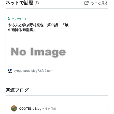
ネットで話題
もっと見る
だ。 ＜柳ヶ瀬ブルース／美川憲一（1966年）＞ 売上100
万枚を超える大ヒットとな…
5
ブックマーク
やる夫と学ぶ野村克也 第９話 「涙
の雨降る御堂筋」
oyoguyaruo.blog72.fc2.com
関連ブログ
•
QOOTES's Blog
4ヶ月前