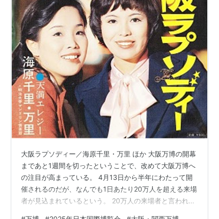
大阪ラプソディー／海原千里・万里 ほか 大阪万博の開幕
まであと1週間を切ったということで、改めて大阪万博へ
の注目が高まっている。 4月13日から半年にわたって開
催されるのだが、なんでも1日あたり20万人を超える来場
者が見込まれているという。 20万人の来場者と言われて
もとあまりピンと来ないので、他の大規模イベントを引
#
万博
#
2025年日本国際博覧会
#
大阪・関西万博