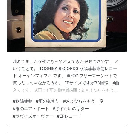
晴れてましたが夜になって冷えてきた＠おざさです。 と
いうことで。 TOSHIBA RECORDS 欧陽菲菲東芝レコー
ド オーヤンフィフィ です。 当時のフリーマーケットで
買ったっちゃなかろうか。 EPサイズですが33回転、4曲
入りです。 A面：1 雨の御堂筋A面：2 さよならをもう一
度B面：1 雨のエア・ポートB面：2 さすらいのギター 少
#
欧陽菲菲
#
雨の御堂筋
#
さよならをもう一度
し厚めの光沢紙でLPみたいにレコードジャケット風にな
#
雨のエア・ポート
#
さすらいのギター
ってます。 おもて。欧陽菲菲さん、懐かしいです
#
ラヴイズオーヴァー
#
EPレコード
（笑）。 うら。歌詞カードです。ビニールにEPが入って
るのってちょっと贅沢に見えますね！ レーベルです。ビ
ニールに入ってたせいか、少し状態が悪いですが昔の東