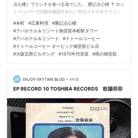
点心楼）でランチを食べる為でした。 勝記点心楼 ↑ ホッ
トペッパーで詳細を確認されたい方はコチラをクリッ
ク。 ↓ 息子お薦めの中華ランチを母と３人で食べるべ
#
本町
#
広東料理
#
勝記点心楼
く、まずは、大阪メトロ本町駅24番出口で待ち合せまし
#
アパホテル＆リゾート御堂筋本町駅タワー
た。 ランキング参加中レストランランキング参加中大阪
#
アパホテル＆リゾート
#
ドトールコーヒー
#
ドトールコーヒー オービック御堂筋ビル店
#
大阪瓦斯ビルヂング
#
1970年代音楽
#
雨の御堂筋
•
ENJOY-SKYTIME BLOG
4年前
EP RECORD 10 TOSHIBA RECORDS 欧陽菲菲