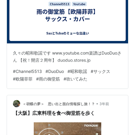
久々の昭和歌謡です www.youtube.com楽譜はDuoDuoさ
ん 【祝！開店２周年】 duoduo.stores.jp
#
Channel5513
#
DuoDuo
#
昭和歌謡
#
サックス
#
欧陽菲菲
#
雨の御堂筋
#
吹いてみた
•
＜胡蝶の夢＞ 思い出と面白情報探し旅！？
3年前
【大阪】広東料理を食べ御堂筋を歩く