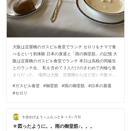
大阪は淀屋橋のガスビル食堂でランチ セロリをナマで食
べるという初体験 日本の衰退と「雨の御堂筋」の記憶 大
阪は淀屋橋のガスビル食堂でランチ 本日は高校の同級生
とのランチ会。 私を含めて３人だけのきわめて内輪な集
まりだった。 場所は大阪、淀屋橋からほど近い大阪ガス
が経営するガスビル食堂。 なぜここを選んだかという
#
ガスビル食堂
#
御堂筋
#
雨の御堂筋
#
日本の衰退
と、ある浪速っ子のお墨付きがあったことと、創業が昭
#
セロリ
和8年という古さにノスタルジーを感じたせいである。
きょうび、私らより古いところはあんまりない（？）か
らねぇ。 www.osakagas.co.jp 清潔そうだがいかにも昭
和を感じさせるビルの8階まであがると、さまざまな絵画
•
♭出かけよう～ふらっと♭
8ヶ月前
が掛けられいる…
☆図ったように。。雨の御堂筋♪。。。