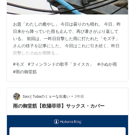
お題「わたしの癒やし」 今日は曇りのち晴れ。 今日、昨
日来から降っていた雨も止んで、再び暑さがぶり返して
いる。 前回は、一昨日目撃した雨に打たれた「モズ子」
さんの様子を記事にした。 今回はこれに引き続く、昨日
目撃した小ぬか雨降る
(https://www.youtube.com/watch?v=9_--wboyBVE)中
#
モズ
#
フィンランドの歌手「タイスカ」
#
小ぬか雨
での「モズ子」さんの様子を見てみる。 「モズ子」さん
#
雨の御堂筋
は、一昨日同様に昨日も、田んぼ周辺の電線等を飛び回
って餌探しをしていた。しかし、餌を確保した様子は窺
えなかった。 その様子は次の写真（Twitter投稿を含め、
計１８枚）のとおりである。 （１） 朝方（小ぬか雨）目
•
SaxとTubaのミョーな出逢い
3年前
撃 今朝目撃の…
雨の御堂筋【欧陽菲菲】サックス・カバー