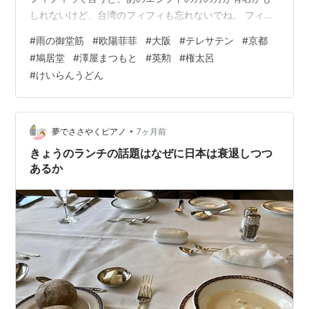
しれないけど、台湾のフィフィも忘れないでね。 フィフ
ィね、一昨日から大阪に来てるの。 歌にも歌ったアタシ
#
雨の御堂筋
#
欧陽菲菲
#
大阪
#
テレサテン
#
京都
の大好きな大阪。 幸せです。 QOOTESさんも食い倒れて
#
鳩居堂
#
澤屋まつもと
#
英勲
#
権太呂
幸せそうです。 みんなも知ってると思うけど、フィフィ
#
けいらんうどん
ね、台湾出身なのね。同郷のテレサテンちゃんの話もよ
くされて、仲良しだったんだけどね、でも、 フィフィ
は、テレサちゃんよりも少しだけ、 大きいの。 「何が大
きい」かって？ それは…
•
夢でささやくピアノ
7ヶ月前
きょうのランチの話題はなぜに日本は衰退しつつ
あるか