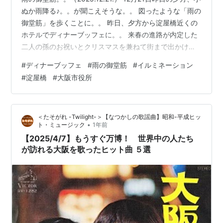
ぬか雨降る♪。。が聞こえそうな。。 図ったような「雨の
御堂筋」を歩くことに。。 昨日、夕方から淀屋橋近くの
ホテルでディナーブッフェに。。 来春の進路が内定した
二人の孫のお祝いとクリスマスを兼ねて街まで出かける
ことに。 地下鉄淀屋橋駅で孫たちと合流して。。 イルミ
#
ディナーブッフェ
#
雨の御堂筋
#
イルミネーション
ネーションの綺麗な雨の御堂筋をちょこっとお散歩。 街
#
淀屋橋
#
大阪市役所
中へ来るのは久しぶりなので。。 華やかイルミネーショ
ンに、ちょっぴりはしゃぎ気味に。。(#^.^#) 大阪市役所
の前にミャクミャクが。。 サンタクロースミャクミャク
＜たそがれ -Twilight-＞【なつかしの歌謡曲】昭和-平成ヒッ
の姿で。。(#^.^#) 「OSAKA光のルネサンス2…
•
ト・ミュージック
1年前
【2025/4/7】もうすぐ万博！ 世界中の人たち
が訪れる大阪を歌ったヒット曲 ５選