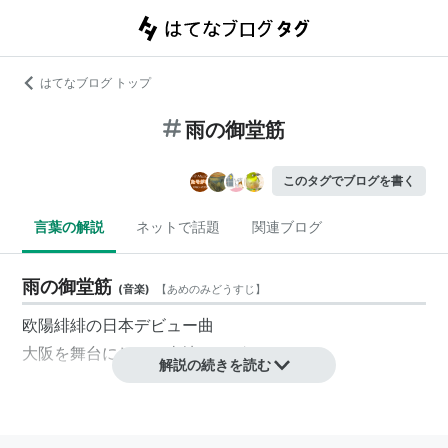
はてなブログ トップ
雨の御堂筋
このタグでブログを書く
言葉の解説
ネットで話題
関連ブログ
雨の御堂筋
(
音楽
)
【
あめのみどうすじ
】
欧陽緋緋の日本デビュー曲
大阪を舞台にしたご当地ソングでもある
解説の続きを読む