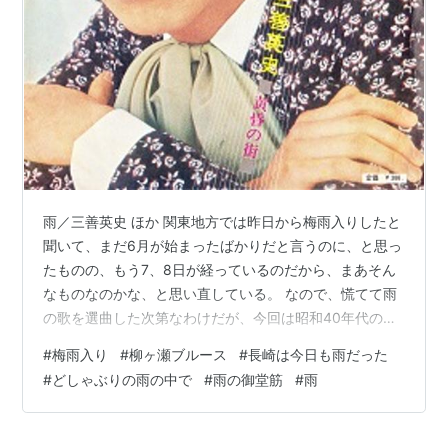
雨／三善英史 ほか 関東地方では昨日から梅雨入りしたと
聞いて、まだ6月が始まったばかりだと言うのに、と思っ
たものの、もう7、8日が経っているのだから、まあそん
なものなのかな、と思い直している。 なので、慌てて雨
の歌を選曲した次第なわけだが、今回は昭和40年代の曲
で揃えてみた。 昭和44年生まれの自分にとってはどれも
#
梅雨入り
#
柳ヶ瀬ブルース
#
長崎は今日も雨だった
リアルタイムで聴いた曲ではないが、なんとなくその当
#
どしゃぶりの雨の中で
#
雨の御堂筋
#
雨
時の時代感を感じさせてくれるような曲目になってい
る。 雨音を聞いたり、水の滴や雨に濡れた木花なんかを
眺めたり、そんな雨の情緒を感じてみるのも愉しいもの