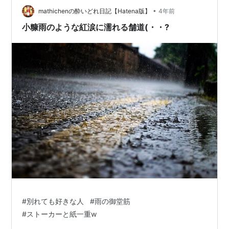
芝の…
•
mathichenの酔いどれ日記【Hatena版】
4年前
小糠雨のような紅涙に濡れる舗道(・・?
#
別れても好きな人
#
雨の御堂筋
#
ストーカーと紙一重w