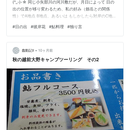
(^_-)-☆ 同じ小矢部川の河川敷だが、月日によって 日の
出の位置が移り変わるため、私の好み（劔岳との関係
性）でA地点 B地点、あるいは もしかしたら対岸のC地点
なる場所を決めておけば 説明しやすいかも（笑） 日の出
#
日の出
#
彼岸花
#
鮎料理
#
独り言
は05:59 彼岸花 朝露がびっしりついています スギナにも
朝露 さて お天気もよさそうだし、休みだし、彼岸花のコ
ースを一気に廻る。 まずは小矢部市五郎丸地域 キアゲハ
•
と、モンキアゲハが纏いつく ホウジャク？ 白いコスモス
蠢動記Ⅱ
10ヶ月前
と ツリフネソウにモンキアゲハ 赤とんぼと 赤と白…
秋の越前大野キャンプツーリング その2