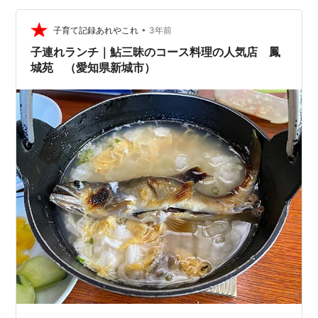
雑誌に載っていて気になっていた・・・ 鮎やさんに行っ
•
てきました☆ ※イラストで人を隠しています！ 配慮大
子育て記録あれやこれ
3年前
事！ TVで紹介されたりしたそうです。 うおおおお ｷﾆﾅ
子連れランチ｜鮎三昧のコース料理の人気店 鳳
ﾙ！！！ 鮎料…
城苑 （愛知県新城市）