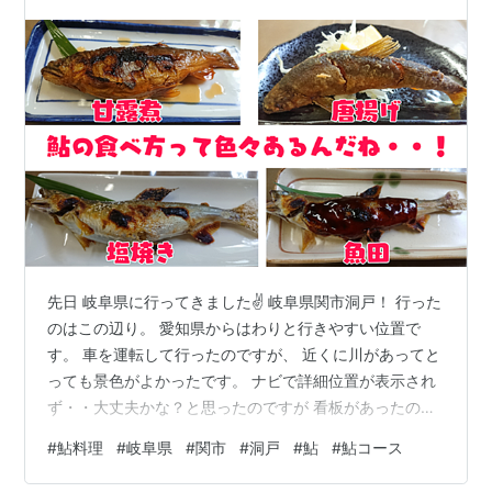
先日 岐阜県に行ってきました✌ 岐阜県関市洞戸！ 行った
のはこの辺り。 愛知県からはわりと行きやすい位置で
す。 車を運転して行ったのですが、 近くに川があってと
っても景色がよかったです。 ナビで詳細位置が表示され
ず・・大丈夫かな？と思ったのですが 看板があったので
迷わず到着できました◎ 関市洞戸は鮎料理のお店がたく
#
鮎料理
#
岐阜県
#
関市
#
洞戸
#
鮎
#
鮎コース
さんある地域。 鮎が有名！ 道中気になるお店がたくさん
ありました！ 今度は違うお店も行ってみたいな。 今回は