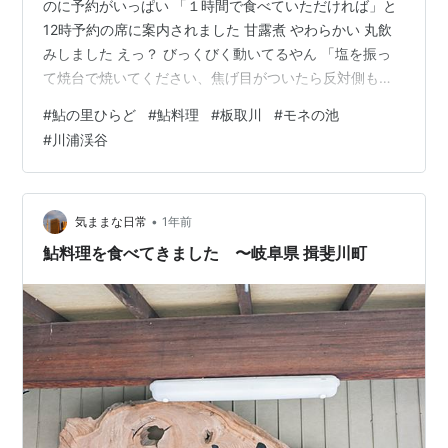
のに予約がいっぱい 「１時間で食べていただければ」と
12時予約の席に案内されました 甘露煮 やわらかい 丸飲
みしました えっ？ びっくびく動いてるやん 「塩を振っ
て焼台で焼いてください、焦げ目がついたら反対側も焼
いて食べてね」 てっきり焼いた鮎が提供されると思って
#
鮎の里ひらど
#
鮎料理
#
板取川
#
モネの池
ました まだ生きてるのに忍びない気分になりながら 焼い
#
川浦渓谷
ている間に 鮎の刺身 こりこりして美味い！ 鮎の唐揚げ
頭から丸ごと うまい！ 「鮎さん、そろそろ食べてい
い？」 尋ねても返事はありません あぁ～ 塩焼きが一番
うまい！ 目の前は清らかな板取川 締めは鮎雑炊 鮎づく
•
気ままな日常
1年前
しを堪能しま…
鮎料理を食べてきました 〜岐阜県 揖斐川町