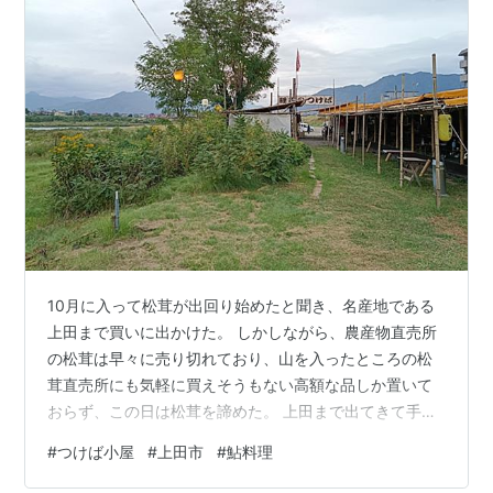
10月に入って松茸が出回り始めたと聞き、名産地である
上田まで買いに出かけた。 しかしながら、農産物直売所
の松茸は早々に売り切れており、山を入ったところの松
茸直売所にも気軽に買えそうもない高額な品しか置いて
おらず、この日は松茸を諦めた。 上田まで出てきて手ぶ
らで帰るのは悔しいので、数日前にテレビで紹介されて
#
つけば小屋
#
上田市
#
鮎料理
いた千曲川の河原で営業している鮎料理店に寄ることに
した。 鯉西のつけば小屋というところで、有名なところ