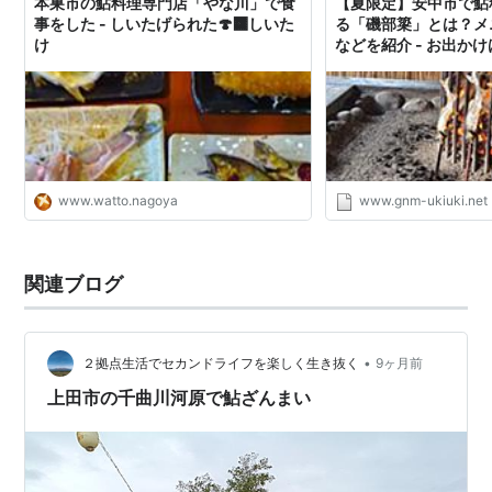
本巣市の鮎料理専門店「やな川」で食
【夏限定】安中市で鮎
事をした - しいたげられた🍄‍🟫しいた
る「磯部簗」とは？メ
け
などを紹介 - お出か
www.watto.nagoya
www.gnm-ukiuki.net
関連ブログ
•
２拠点生活でセカンドライフを楽しく生き抜く
9ヶ月前
上田市の千曲川河原で鮎ざんまい