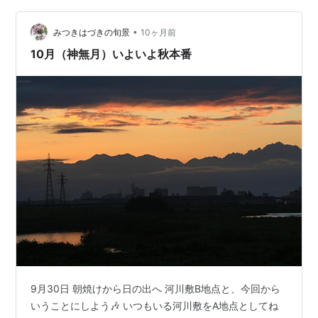
らしい。 海の家のような風情の建物で、寒い季節になる
•
と営業しないそうだ。 予約なしでも席が空いていたので
みつきはづきの旬景
10ヶ月前
中に案内されて席に着く。 なかなか活気がある店だ。 鮎
10月（神無月）いよいよ秋本番
会席を注文してしばし待つと、鮎の甘…
9月30日 朝焼けから日の出へ 河川敷B地点と、今回から
いうことにしよう🎶 いつもいる河川敷をA地点としてね