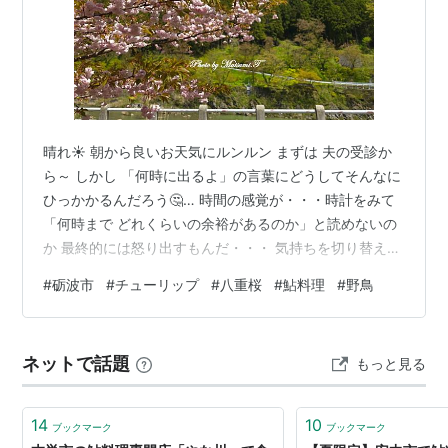
晴れ☀ 朝から良いお天気にルンルン まずは 夫の受診か
ら～ しかし 「何時に出るよ」の言葉にどうしてそんなに
ひっかかるんだろう🤔… 時間の感覚が・・・時計をみて
「何時まで どれくらいの余裕があるのか」と読めないの
か 最終的には怒り出すもんだ・・・ 気持ちを切り替えて
いざ出かけるよ～～ ( ´ー｀)ﾌｩｰ．．． 薬局でお薬貰い、
#
砺波市
#
チューリップ
#
八重桜
#
鮎料理
#
野鳥
ついでに銀行と郵便局と・・・ そして砺波へGo！ ドラ
イブです。 青空に、「山笑う」新緑と八重桜 庄川用水合
口ダム 山吹の花越しに 鮎料理は 鮎の里 さんへ 一年に2
ネットで話題
もっと見る
回 毎年 毎回楽しみにしている鮎の美味しいお店です。
一尾をクローズアップ 頭から尻尾まで がぶり 😋 …
14
10
ブックマーク
ブックマーク