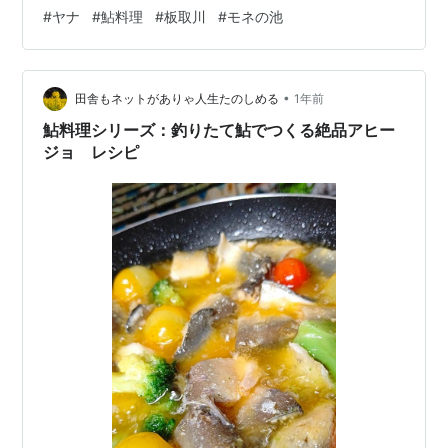
に穴があいていて、一本のストローのような茎では なか
#
ヤナ
#
鮎料理
#
板取川
#
モネの池
ったんです。 じゃ、何故切り花にして売ってるのかし
ら？と思ったらお盆のお供えに必要は花らしい です。信
仰心のない私には無縁でした・・・😓 昨日は、鮎料理を
•
いただくために、板取川周辺のヤナを目指して車を走ら
田舎もネットがありゃ人生たのしめる
1年前
せました。 一応「鮎や」さんへ行こうとしたのですが、
鮎料理シリーズ：釣りたて鮎でつくる絶品アヒー
お昼の時間も近づいてきて、 目的…
ジョ レシピ