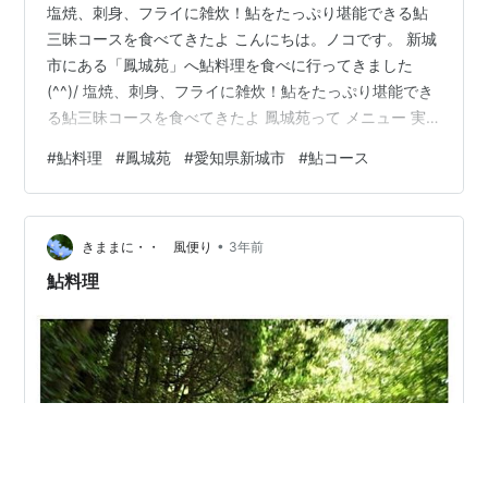
塩焼、刺身、フライに雑炊！鮎をたっぷり堪能できる鮎
三昧コースを食べてきたよ こんにちは。ノコです。 新城
市にある「鳳城苑」へ鮎料理を食べに行ってきました
(^^)/ 塩焼、刺身、フライに雑炊！鮎をたっぷり堪能でき
る鮎三昧コースを食べてきたよ 鳳城苑って メニュー 実
食 子ども連れは？ 鳳城苑 へのアクセス 鳳城苑って 鳳城
#
鮎料理
#
鳳城苑
#
愛知県新城市
#
鮎コース
苑は新城市にある川魚を使った人気の料理店。 鮎、あま
ご、鰻、鯉、猪鍋といったコースメニューをいただくこ
とができます。 特に夏の鮎は大人気で開店から行列がで
•
きるほど。タイミングによっては提供もそこそこかかる
きままに・・ 風便り
3年前
ので時間に余裕を持っていかないといけないお店だった
鮎料理
りします。 11時であれ…