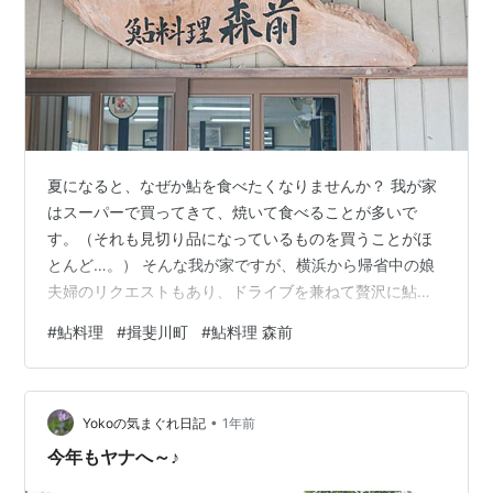
夏になると、なぜか鮎を食べたくなりませんか？ 我が家
はスーパーで買ってきて、焼いて食べることが多いで
す。（それも見切り品になっているものを買うことがほ
とんど…。） そんな我が家ですが、横浜から帰省中の娘
夫婦のリクエストもあり、ドライブを兼ねて贅沢に鮎料
理を食べに行ってきました。 この日は郡上方面で「徹夜
#
鮎料理
#
揖斐川町
#
鮎料理 森前
踊り」が開催されていることもあり、渋滞と混雑を避け
るために、岐阜県 揖斐川町方面へ車を走らせます。 よく
ある「やな」に行こうかとも考えましたが、この日の揖
•
斐川町の予想最高気温は37度。クーラーの効いたところ
Yokoの気まぐれ日記
1年前
良いということで、娘夫婦が探してくれた「鮎料理 森
今年もヤナへ～♪
前」さん。予約なしでも、30分ほど待てば…