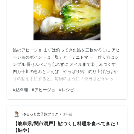
鮎のアヒージョ まずは釣ってきた鮎を三枚おろしに アヒ
ージョのポイントは「塩」と「ミニトマト」 作り方はシ
ンプル 骨せんべいも忘れずに オイルまで楽しみつくす
四万十川の恵みといえば、やっぱり鮎。釣り上げたばか
りの鮎を手にすると、毎回のように「今日はどうやって
食べようか」とわくわくしてしまいます。 定番の塩焼き
#
鮎料理
#
アヒージョ
#
レシピ
もいいけれど、今回は少し変化球。鮎をアヒージョにし
てみました。スペイン風のオイル煮、あの「アヒージ
ョ」です。実はこれが、びっくりするほど鮎と相性がい
•
いんです。 まずは釣ってきた鮎を三枚おろしに 釣りたて
ゆるっと女子旅ブログ
3年前
の鮎をさばくと、香りの良さに毎回うっとりします。三
【岐阜県/関市洞戸】鮎づくし料理を食べてきた！
枚おろしにして、骨と身を分けます。ア…
【鮎や】