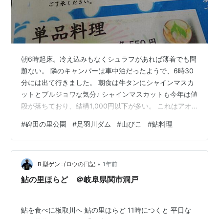
朝6時起床。冷え込みもなくシュラフがあれば薄着でも問
題ない。 隣のキャンパーは車中泊だったようで、6時30
分には出て行きました。 朝食は牛タンにシャインマスカ
ットとブルジョワな気分♪ シャインマスカットも今年は値
段が落ちており、結構1,000円以下が多い。 これはアオ
キで買ったひとり用サイズ298円。
#
碑田の里公園
#
足羽川ダム
#
山びこ
#
鮎料理
•
Ｂ型ゲンゴロウの日記
1年前
鮎の里ほらど ＠岐阜県関市洞戸
鮎を食べに板取川へ 鮎の里ほらど 11時につくと 平日な