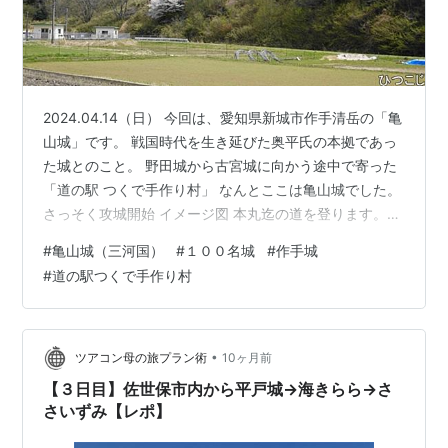
2024.04.14（日） 今回は、愛知県新城市作手清岳の「亀
山城」です。 戦国時代を生き延びた奥平氏の本拠であっ
た城とのこと。 野田城から古宮城に向かう途中で寄った
「道の駅 つくで手作り村」 なんとここは亀山城でした。
さっそく攻城開始 イメージ図 本丸迄の道を登ります。
本丸迄のルートはキレイに整備されています。 堀跡 登り
#
亀山城（三河国）
#
１００名城
#
作手城
途中で右手をみると主要部を囲う掘址が見えます。 腰曲
#
道の駅つくで手作り村
輪と土塁 （たぶん） もう少し登ります。 左手に西曲輪
本丸虎口の土橋址 本丸到着 本丸に入って虎口を振り返り
本丸、亀山城址の碑 桜もちょうどいい感じ 亀山城址 天
授年間(1375～1381)、現在の群馬県から新城市…
•
ツアコン母の旅プラン術
10ヶ月前
【３日目】佐世保市内から平戸城→海きらら→さ
さいずみ【レポ】