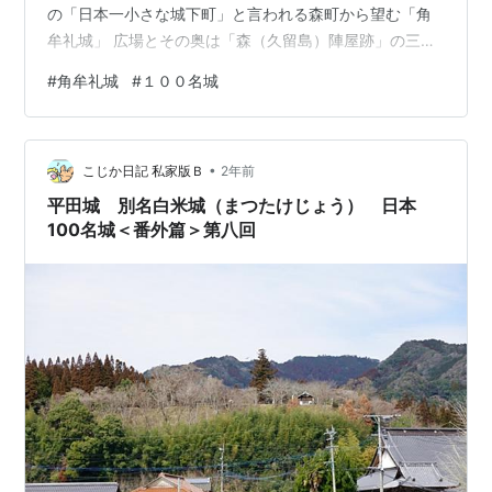
の「日本一小さな城下町」と言われる森町から望む「角
牟礼城」 広場とその奥は「森（久留島）陣屋跡」の三島
公園 玖珠町文化財案内板 角牟礼城跡 角牟礼城跡は標高
#
角牟礼城
#
１００名城
五七七メートルで、古くから石垣のある山城として知ら
れている。天然の要害と呼ぶにふさわしく、三方を切り
立った険しい岩壁で囲まれている。 角牟礼城の名が史料
•
に初めて登場するのは、文明七年（一四七五）の志賀親
こじか日記 私家版Ｂ
2年前
家文書である。その後、天文二年（一五三二）や翌三年
平田城 別名白米城（まつたけじょう） 日本
には「角牟礼新堀之事」や…
100名城＜番外篇＞第八回