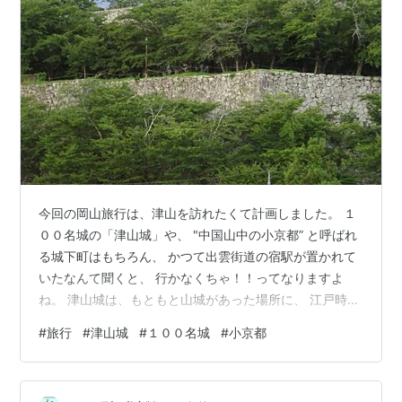
今回の岡山旅行は、津山を訪れたくて計画しました。 １
００名城の「津山城」や、 "中国山中の小京都” と呼ばれ
る城下町はもちろん、 かつて出雲街道の宿駅が置かれて
いたなんて聞くと、 行かなくちゃ！！ってなりますよ
ね。 津山城は、もともと山城があった場所に、 江戸時代
になって入封した森忠政によって築城されました。 森忠
#
旅行
#
津山城
#
１００名城
#
小京都
政は、”あの”森蘭丸の弟だそうです。 （あのってどの？
と言われそうですが、 信長の元で活躍した”あの”森蘭丸
です） 森氏４代の後、松平氏９代によって治められまし