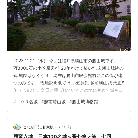
2023.11.01（水） 今回は福井県勝山市の勝山城です。 2
万3000石の小笠原氏が120年かけて築いた城 勝山城跡の
碑 城跡はなくなり、現在は勝山市民会館前にこの碑が建
つのみです。 現地説明板では 小笠原氏 越前勝山城 天正8
年（1580）、袋田と呼ばれていたこの地に初めて城を築
いたのは、柴田勝家の一族、勝安である。勝安は、九頭
#
１００名城
#
越前勝山城
#
勝山城博物館
竜川の河岸段丘である七里壁や、北側に広がる沼地など
を利用して城を築き、勝山支配の拠点とした。 勝安の築
いた城は、元和元年(1615)の徳川家康による一国一城令
•
により壊されたようである。以後、そのあと地には代々
こじか日記 私家版Ｂ
1年前
の代官の館が建てられる程度であった。 勝山において城
勝竜寺城 日本100名城＜番外篇＞第十七回