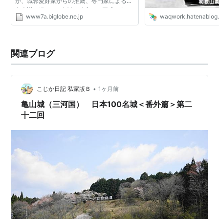
が、城郭愛好家からの推薦、専門家による選
定会議を経て100名城が確定し、平成18年２
www7a.biglobe.ne.jp
waqwork.hatenablog
月13日に発表された。 ▲このバーをクリッ
クすると、日本100名城の...
関連ブログ
•
こじか日記 私家版Ｂ
1ヶ月前
亀山城（三河国） 日本100名城＜番外篇＞第二
十二回