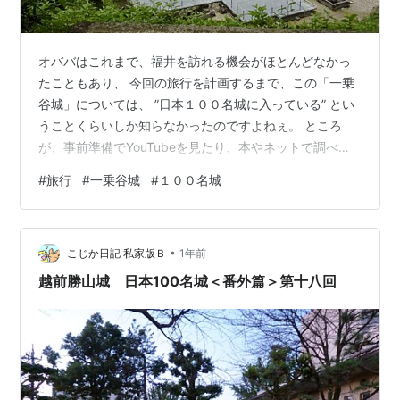
オババはこれまで、福井を訪れる機会がほとんどなかっ
たこともあり、 今回の旅行を計画するまで、この「一乗
谷城」については、 ”日本１００名城に入っている” とい
うことくらいしか知らなかったのですよねぇ。 ところ
が、事前準備でYouTubeを見たり、本やネットで調べて
いる中で、非常に興味深く感じ、 実際訪れてみて、さら
#
旅行
#
一乗谷城
#
１００名城
に大好きになりました。 「一乗谷城」は、戦国大名の朝
倉氏が、５代１０３年間にわたって、越前支配の拠点と
した場所です。 一乗谷川沿いの谷間１.７kmに、細長い
•
城下町が築かれました。 １５７３年に、織田信長によっ
こじか日記 私家版Ｂ
1年前
て焼き払われ、朝倉氏は消滅しますが、 その後土の中に
越前勝山城 日本100名城＜番外篇＞第十八回
埋もれたまま、開発の手が…