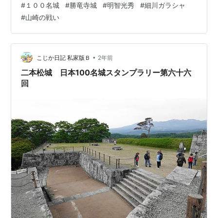
#
１００名城
#
勝竜寺城
#
明智光秀
#
細川ガラシャ
城、駅からきて最初にぶつかったのが沼田丸跡でした。
#
山崎の戦い
沼田丸の井戸跡 本丸に向かいます。 本丸西辺土塁の天主
跡 本丸西側の土塁上には、天主(殿主)が有ったのではな
いか、と考えられているそうです。 本丸から土塁に上が
ってみます。 南側が天主の推定ポイント 現地説明板の推
•
こじか日記 私家版Ｂ
2年前
定図 安土城よ…
二本松城 日本100名城スタンプラリー第六十六
回