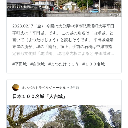
2023.02.17（金） 今回は大分県中津市耶馬溪町大字平田
字町丈の「平田城」です。 この城の別名は「白米城」と
書いて（まつたけじょう）と読むそうです。 平田城遠景
東屋の所が、城の「南台」頂上。手前の石橋は中津市指
定有形文化財「馬渓橋」 現地案内板によると 平田城跡
（中津市指定史跡） 平田城は別名白米城（まつたけじょ
#
平田城
#
白米城
#
まつたけじょう
#
１００名城
う）ともいい、建久年間に長岩城主野仲重房が築城した
と伝えられています。天正年間には平田掃部介が城番と
して居城していました。 天正十五年（一五八七）、黒田
•
官兵衛が豊前国六郡を拝領し入国すると、野仲鎮兼（し
オババのトラベルジャーナル
2年前
げかね）はこれに反抗し家臣とともに長岩城に籠りまし
日本１００名城「人吉城」
た。黒田勢は長岩城を攻め落…