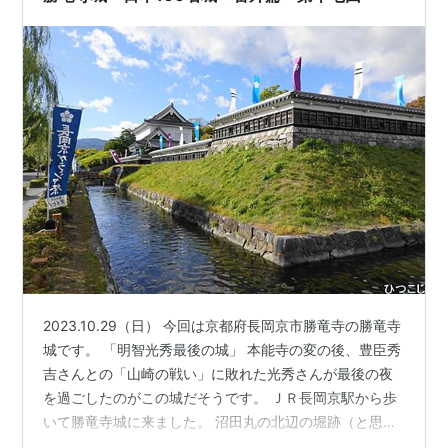
郭と…
2023.10.29（日） 今回は京都府長岡京市勝竜寺の勝竜寺
城です。 「明智光秀最後の城」 本能寺の変の後、豊臣秀
吉さんとの「山崎の戦い」に敗れた光秀さんが最後の夜
を過ごしたのがこの城だそうです。 ＪＲ長岡京駅から歩
いて勝竜寺城に来ました。 沼田丸の北辺の堀跡（と思わ
れる） 本丸と沼田丸が比較的残っているという勝竜寺