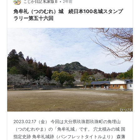
•
たが、 明治の廃城令で、建物はすべて壊され、石垣のみ
こじか日記 私家版Ｂ
2年前
が残りました。 下から見えるこの建物は、 平成１７年に
角牟礼（つのむれ）城 続日本100名城スタンプ
再建された備中櫓で…
ラリー第五十六回
2023.02.17（金） 今回は大分県玖珠郡玖珠町の角埋山
（つのむれやま）の「角牟礼城」です。 穴太積みの城 国
指定史跡 角牟礼城跡（パンフレットタイトルより） 森藩