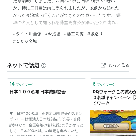
た今治城にしました。四国への旅は日頃の行いのせい
か、特に二日目は雨に祟られましたが、以前から訪れた
かった今治城へ行くことができたので良かったです。 築
城の名人として知られる藤堂高虎公が築いた今治城の石
垣は、本当に見事でした。これで愛媛県の100名城も、残
#
タイトル画像
#
今治城
#
藤堂高虎
#
城巡り
すは宇和島城だけになりました。 隣接する高知県の城巡
#
１００名城
りがまだなので、高知県への旅とセットで立ち寄り、愛
媛県のみならず四国の100名城を制覇したいと思います。
ランキング参加中雑談ランキング参加中雑談・日記を書
ネットで話題
もっと見る
きたい人のグループランキング参加中歴史好きランキン
グ参加中日本100名城巡りランキング…
14
6
ブックマーク
ブックマーク
日本１００名城 日本城郭協会
DQウォークこの城わ
０名城キャンペーン【和
くワーク
▼「日本100名城」を選定 城郭協会がスタン
プラリー 財団法人日本城郭協会(会長・齋藤
諦淳)では、全国各地の名城探訪の手がかりと
して「日本100名城」の選定を進めていた