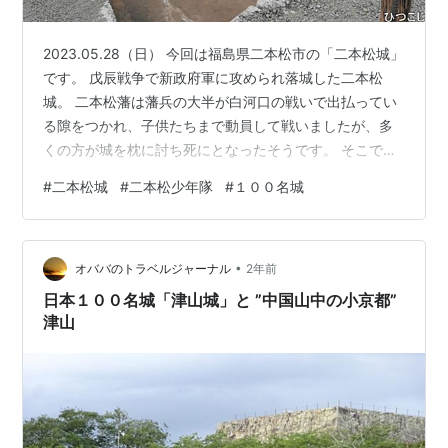
2023.05.28（日） 今回は福島県二本松市の「二本松城」
です。 戊辰戦争で新政府軍に攻められ落城した二本松
城。 二本松藩は藩兵の大半が白河口の戦いで出払ってい
る隙をつかれ、子供たちまで動員して戦いましたが、多
くの方が城を枕に討ち死にとなったそうです。 そこで奮
闘した少年たちは「二本松少年隊の悲劇」として白虎隊
#
二本松城
#
二本松少年隊
#
１００名城
とともに語り継がれています。 東櫓台から見る、山頂の
本丸の様子 本丸石垣は1995年（平成7年）6月に復元さ
れたそうです。 １００名城スタンプは二本松市歴史観光
•
施設「にほんまつ城報館」でGETしました。 二本松城
オババのトラベルジャーナル
2年前
へ！ 磐梯熱海温泉の宿を出て、高速を飛ばして二本松城
日本１００名城「津山城」と ”中国山中の小京都”
にやって来ました。 …
津山