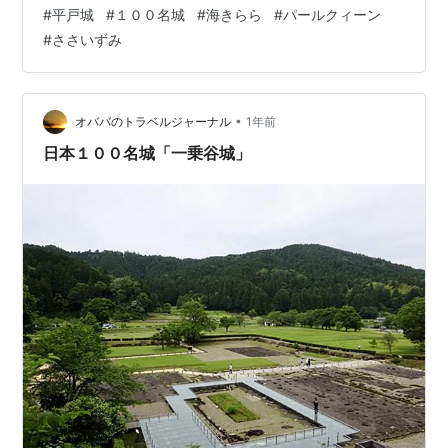
#
平戸城
#
１００名城
#
海きらら
#
パールクィーン
#
ささいずみ
•
オババのトラベルジャーナル
1年前
日本１００名城「一乗谷城」