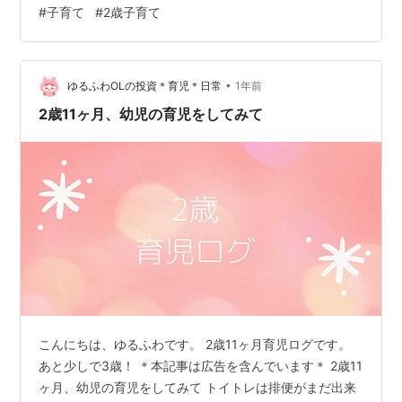
こちらが「お出かけしようか？」と言えば「いや」「バ
#
子育て
#
2歳子育て
ナナ食べる？」と聞けば「いや！」でも5秒後には「バナ
ナ〜！！」と泣いてる…そんな毎日😂 特に困ったのが、
バナナがぽきっと折れたとき。「折れちゃった、ごめん
•
ね〜」と言うと、「ちがう！ちがーう！(ときをもどして
ゆるふわOLの投資＊育児＊日常
1年前
ー！)」と涙の訴え。 時を戻す魔法が欲しいと本気で思っ
2歳11ヶ月、幼児の育児をしてみて
た瞬間でした（笑） 🏫 保…
こんにちは、ゆるふわです。 2歳11ヶ月育児ログです。
あと少しで3歳！ ＊本記事は広告を含んでいます＊ 2歳11
ヶ月、幼児の育児をしてみて トイトレは排便がまだ出来