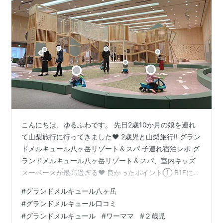
こんにちは、ゆるふわです。 先日2歳10か月の娘を連れ
て山梨旅行に行ってきました♥ 2歳児と山梨旅行!! グラン
ドメルキュール八ヶ岳リゾート＆スパ 子連れ宿泊レポ グ
ランドメルキュール八ヶ岳リゾート＆スパ、室内キッズ
スーペースが最高過ぎる♥ 良かったポイント① B1Fにあ
るキッズスペース 杜の８が最高！ずっと遊んでいる２歳
#
グランドメルキュール八ヶ岳
児！ 良かったポイント② ビュッフェなのにご飯が美味
#
グランドメルキュール口コミ
しい…!!!! 良かったポイント③ 温泉も子どもと楽しめる
#
グランドメルキュール
#
ワーママ
#
２歳児
♥ 感想 2歳児と山梨旅行!! グランドメルキュール八ヶ岳