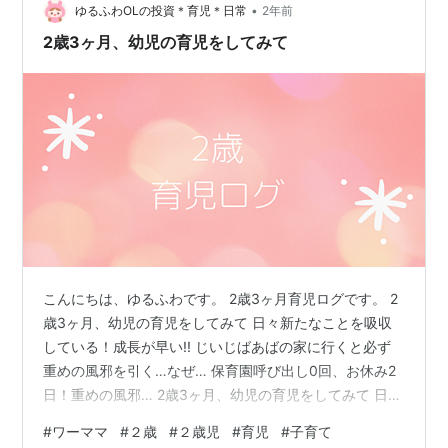
構前に朝私が発言したことを覚えていて発言したりと驚
•
ゆるふわOLの投資＊育児＊日常
2年前
かされます。 びっく…
2歳3ヶ月、幼児の育児をしてみて
こんにちは、ゆるふわです。 2歳3ヶ月育児ログです。 2
歳3ヶ月、幼児の育児をしてみて 日々新たなことを吸収
している！成長が早い!! じいじばあばの家に行くと必ず
重めの風邪を引く…なぜ… 保育園呼び出し0回、お休み2
日！重めの風邪… 2歳3ヶ月、幼児の育児をしてみて 日々
新たなことを吸収している！成長が早い!! ２歳の成長っ
#
ワーママ
#
２歳
#
２歳児
#
育児
#
子育て
て凄いな(語彙力)と思う日々です。 最近は片手片足を上