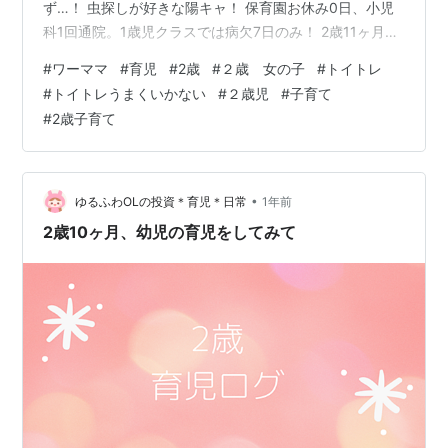
ず…！ 虫探しが好きな陽キャ！ 保育園お休み0日、小児
科1回通院。1歳児クラスでは病欠7日のみ！ 2歳11ヶ月、
幼児の育児をしてみて トイトレは排便がまだ出来ず…！
#
ワーママ
#
育児
#
2歳
#
２歳 女の子
#
トイトレ
今月は初の外出先でも排尿に成功しました❤️ 排便はまだ
#
トイトレうまくいかない
#
２歳児
#
子育て
成功していませんが、「出るかも！」と挑戦はしてくれ
#
2歳子育て
るようになりました。 機嫌が悪いと夜寝る前にトイレに
行ってくれなかったりがありますが、1日1-2回は家でも
トイレに行くようになり、夜のおしっこ漏れはなくなり
ました❤️…
•
ゆるふわOLの投資＊育児＊日常
1年前
2歳10ヶ月、幼児の育児をしてみて