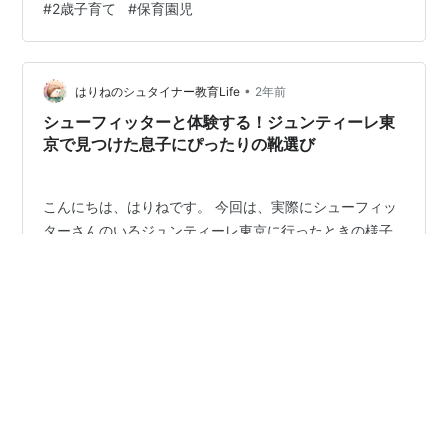
#
2歳子育て
#
保育園児
げて"ロボットで～す"と冗談を言えるようになったり、
歌を歌う時裏声をいつの間にか出せるようになったり、
日々新たなことが出来るようになっている…!!と驚く日々
です。 ママもパパも一緒にお出かけが良い、おでかけ中
•
はりねのシュタイナー教育Life
2年前
にどちらかが…
シューフィッターと体験する！ジュンティーレ東
京で見つけた息子にぴったりの靴選び
こんにちは、はりねです。 今回は、実際にシューフィッ
ターさんのいるジュンティーレ東京に行ったときの様子