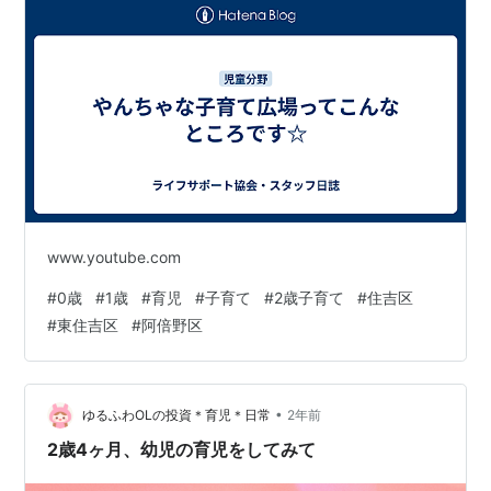
www.youtube.com
#
0歳
#
1歳
#
育児
#
子育て
#
2歳子育て
#
住吉区
#
東住吉区
#
阿倍野区
•
ゆるふわOLの投資＊育児＊日常
2年前
2歳4ヶ月、幼児の育児をしてみて