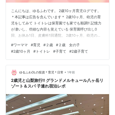
こんにちは、ゆるふわです。 2歳10ヶ月育児ログです。
＊本記事は広告を含んでいます＊ 2歳10ヶ月、幼児の育
児をしてみて トイトレは保育園でも家でも順調!! 記憶力
が凄いし、些細な内容も覚えている 保育園呼び出し0
回、お休み1日、皮膚科1回通院。 2歳10ヶ月、幼児の育
児をしてみて トイトレは保育園でも家でも順調!! 先月1回
#
ワーママ
#
育児
#
２歳
#
２歳 女の子
成功してから、自信がついたようで機嫌が良い時はトイ
#
2歳10ヶ月
#
トイトレ
#
子育て
#
2歳子育て
レに行って成功するようになりました。 Maxだと平日は
お風呂前、お風呂後すぐ、寝る前*2の4回成功しました♥
一時期お風呂前にトイレ成功するも、浴槽に入って出る
とトイレ出そう!!と慌ててお風呂の洗い場で排尿…という
•
ゆるふわOLの投資＊育児＊日常
1年前
ことが…
2歳児と山梨旅行!! グランドメルキュール八ヶ岳リ
ゾート＆スパ 子連れ宿泊レポ