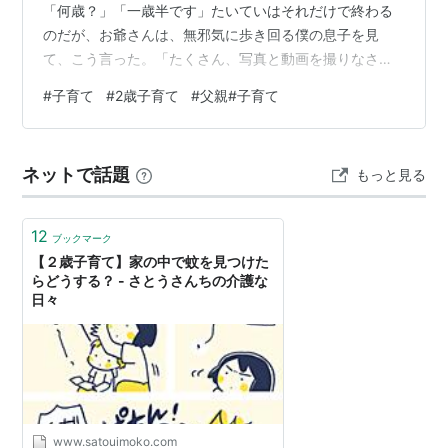
「何歳？」「一歳半です」たいていはそれだけで終わる
のだが、お爺さんは、無邪気に歩き回る僕の息子を見
て、こう言った。「たくさん、写真と動画を撮りなさ
い。彼は大きくなったら、今のことをすべて忘れてしま
#
子育て
#
2歳子育て
#
父親#子育て
うのだから」そうなのだ。今、これだけ2人で濃密な時間
を過ごし、笑い合い、慕い合っていても、彼はいずれ、
その全てを忘れてしまう。そして、その反対側で、記憶
ネットで話題
もっと見る
の片われだけが、親の脳の中に残される。親にとって、
今の時点の子供とその日々の記憶への愛は、永遠の片想
いのようである。しかしそのことが、この時間の尊さを
12
ブックマーク
強…
【２歳子育て】家の中で蚊を見つけた
らどうする？ - さとうさんちの介護な
日々
www.satouimoko.com