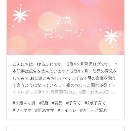
こんにちは、ゆるふわです。 2歳4ヶ月育児ログです。 ＊
本記事は広告を含んでいます＊ 2歳4ヶ月、幼児の育児を
してみて お友達ともおしゃべりしてる！母の言葉を覚え
て言うようになっている…！ 夜のおしっこ漏れ多発！ト
イトレグッズ導入！ 保育園呼び出し0回、お休み0日！小
児科も1回だけ！ 2歳4ヶ月、幼児の育児をしてみて お友
#
２歳４ヶ月
#
2歳
#
育児
#
子育て
#
2歳子育て
達ともおしゃべりしてる！母の言葉を覚えて言うように
#
ワーママ
#
新米ママ
#
トイトレ
#
おしっこ漏れ
なっている…！ 言語の発達は毎日びっくりしているし、
面白い今日この頃。 朝家～保育園までのベビーカー片道
10分はひたすら娘とお喋りして歩いているのですが、結