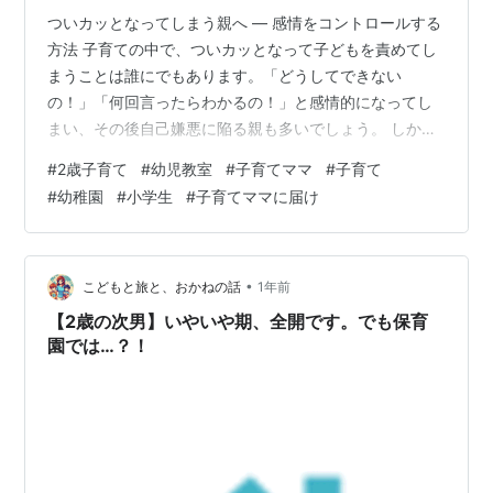
ついカッとなってしまう親へ — 感情をコントロールする
方法 子育ての中で、ついカッとなって子どもを責めてし
まうことは誰にでもあります。「どうしてできない
の！」「何回言ったらわかるの！」と感情的になってし
まい、その後自己嫌悪に陥る親も多いでしょう。 しか
し、怒りにまかせて叱ることは、子どもの心に不安や自
#
2歳子育て
#
幼児教室
#
子育てママ
#
子育て
信のなさを生む原因になってしまうことも。そこで今回
#
幼稚園
#
小学生
#
子育てママに届け
は、感情をコントロールし、より良い親子関係を築くた
めの方法をご紹介します。 1. 怒りのメカニズムを理解す
る 怒りは自然な感情ですが、その多くは「期待が裏切ら
れたとき」に生じます。「これくらいできるはず」「こ
•
こどもと旅と、おかねの話
1年前
うしてほしい」という親の期待が満たされな…
【2歳の次男】いやいや期、全開です。でも保育
園では…？！