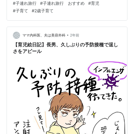
#
子連れ旅行
#
子連れ旅行 おすすめ
#
育児
リゾート＆スパ 子連れ宿泊レポ グランドメルキュール八
#
子育て
#
2歳子育て
ヶ岳リゾート＆スパ、室内キッズスーペースが最高過ぎ
る♥…
•
ママ内科医、夫は美容外科
2年前
【育児絵日記】長男、久しぶりの予防接種で逞し
さをアピール