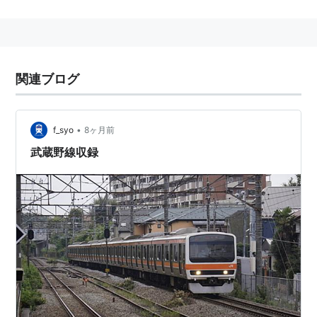
三鷹車両センター
所属(
中央・総武緩行線
)。
浦和電車区
所属(
京浜東北線
(現在は引退))。
京葉車両センター
所属(
京葉線
、
武蔵野線
)。
関連ブログ
•
f_syo
8ヶ月前
武蔵野線収録