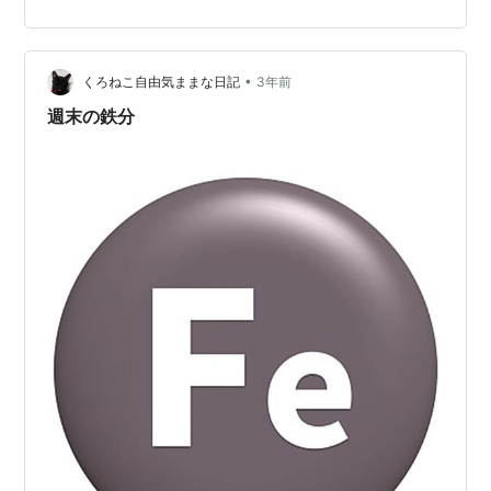
線が初めて地上に出る駅です。 隣の越中島駅までは地下
駅、潮見駅は京葉線の上り方向で初めて地上に出る駅で
す。 電車を待っているとさっそく京葉線の主力電車Ｅ２
３３系５０００番台がやってきました。 京葉線には外房
•
くろねこ自由気ままな日記
3年前
線へ直通する…
週末の鉄分