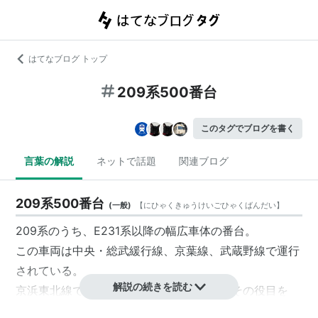
はてなブログ トップ
209系500番台
このタグでブログを書く
言葉の解説
ネットで話題
関連ブログ
209系500番台
(
一般
)
【
にひゃくきゅうけいごひゃくばんだい
】
209系
のうち、E231系以降の幅広車体の番台。
この車両は
中央・総武緩行線
、
京葉線
、
武蔵野線
で運行
されている。
解説の続きを読む
京浜東北線
でも運行されていたが、現在はその役目を
E233系に渡して引退した。