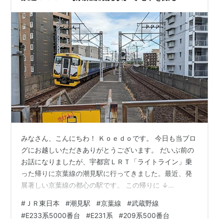
みなさん、こんにちわ！ Ｋｏｅｄｏです。 今日も当ブロ
グにお越しいただきありがとうございます。 だいぶ前の
お話になりましたが、宇都宮ＬＲＴ「ライトライン」乗
った帰りに京葉線の潮見駅に行ってきました。最近、発
展著しい京葉線の都心の駅です。 この帰りに ↓
coedowalk.hatenablog.com ＪＲ京葉線 潮見駅にて 潮見
#
ＪＲ東日本
#
潮見駅
#
京葉線
#
武蔵野線
駅は東京駅から三つ目、ここまで地下を走ってきた京葉
#
E233系5000番台
#
E231系
#
209系500番台