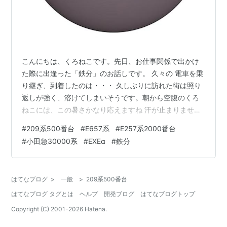
こんにちは、くろねこです。先日、お仕事関係で出かけ
た際に出逢った「鉄分」のお話しです。 久々の 電車を乗
り継ぎ、到着したのは・・・ 久しぶりに訪れた街は照り
返しが強く、溶けてしまいそうです。朝から空腹のくろ
ねこには、この暑さかなり応えますね 汗が止まりませ
ん。 一時間ほどで用事を済ませ、空腹を満たそうとバー
#
209系500番台
#
E657系
#
E257系2000番台
ガーキングを目指しましたが、そこはロッテリアに変わ
#
小田急30000系
#
EXEα
#
鉄分
ってました（泣）もう、バーキンのお腹になってたの
に。。。 バーキン 無くなっていたぁぁぁ 予定変更で彷
徨い、結局、パンチョ（スパゲッティーのパンチョ｜ナ
はてなブログ
>
一般
>
209系500番台
ポリタン専門店 公式サイト）でランチすることに オーソ
はてなブログ タグとは
ヘルプ
開発ブログ
はてなブログトップ
ドックスにナポリタンをオーダーし待っ…
Copyright (C) 2001-
2026
Hatena.