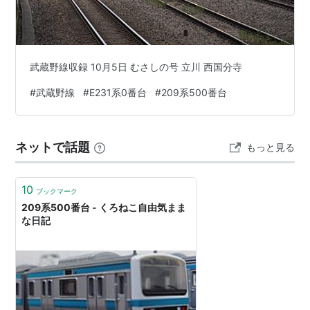
武蔵野線収録 10月5日 むさしの号 立川 西国分寺
#
武蔵野線
#
E231系0番台
#
209系500番台
ネットで話題
もっと見る
10
ブックマーク
209系500番台 - くろねこ自由気まま
な日記