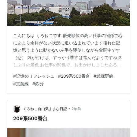
こんにちは くろねこです 優先順位の高い仕事の関係で心
にあまり余裕がない状況に追い込まれています壊れた記
憶と思うように動かない左手を駆使しながら奮闘中です
（悲） 気が付けば、すっかり季節は進んだようですね 久
しぶりの景色 お仕事の関係で、お出かけしましたある取
引先との打ち合わせで訪問させていただいたのです 時刻
#
記憶のリフレッシュ
#
209系500番台
#
武蔵野線
は午前9:30 新木場駅 京葉線ホーム くろねこの瞳に映る
#
京葉線
#
鉄分
景色は、とても久しぶり、そして懐かしいものでした こ
の景色はとても久しぶり 訪問先はくろねこのお仕事とは
まったく異なる業種であり、見せていただいた風景は珍
しいものばかりでした 今回の取引を実施するにあたり、
•
くろねこ自由気ままな日記
2年前
安全性に関する部分で充分…
209系500番台