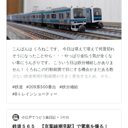
こんばんは くろねこです。 今日は堪えて堪えて何度切れ
そうになったことやら・・・やっぱり金払う気が全くな
い客にうんざりです。 こういう日は鉄分補給しかありま
せん！ くろねこの行動範囲で目にする機会がまだある数
少ない鉄道車両行動範囲が大きく変化するため、そろそ
ろ見納めです。 今回はそんな鉄道車両のお話です。 209
#
鉄道
#
209系500番台
#
鉄分補給
系500番台 1993年に103系置き換えように投入されたも
#
Bトレインショーティー
ので、209系500番台はその拡幅車体バージョンとなりま
す。 当時、すでに新形式として計画が進んでいたE231系
の先行形式的なかたちで、500番台が誕生しました。構
造的には、E231系0番台のボディに209系0番台の足回り
•
小江戸てつどう旅日記
3年前
と…
鉄道５６５ 【京葉線潮見駅】で電車を撮る！