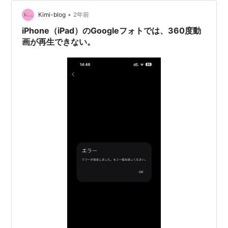
iPhone 16 Pro Maxに乗り換えてからは、Googleフォト
•
で再生できません。 この事は、以前、ブログでも書いた
Kimi-blog
2年前
のですが、久しぶりに再生…
iPhone（iPad）のGoogleフォトでは、360度動
画が再生できない。