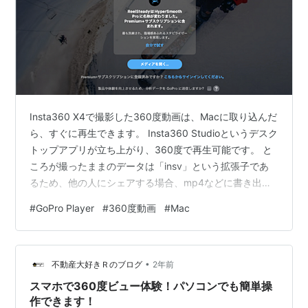
Insta360 X4で撮影した360度動画は、Macに取り込んだ
ら、すぐに再生できます。 Insta360 Studioというデスク
トップアプリが立ち上がり、360度で再生可能です。 と
ころが撮ったままのデータは「insv」という拡張子であ
るため、他の人にシェアする場合、mp4などに書き出す
方が良いです。 書き出した動画をMacで再生すると
#
GoPro Player
#
360度動画
#
Mac
（QuickTime）、360度の視点切り替えができず、動画
を見渡すことができません。 これでは360度をフルで楽
しむことができないです。 では、見渡すように再生する
•
にはどうすればいいのか、調べました。 無料で使える
不動産大好きＲのブログ
2年前
「GoPro Player」というGoP…
スマホで360度ビュー体験！パソコンでも簡単操
作できます！