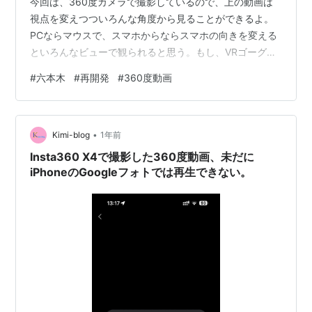
今回は、360度カメラで撮影しているので、上の動画は
視点を変えつついろんな角度から見ることができるよ。
PCならマウスで、スマホからならスマホの向きを変える
といろんなビューで観られると思う。もし、VRゴーグル
をお持ちであれば、VRゴーグルをかけてYouTubeで再生
#
六本木
#
再開発
#
360度動画
すれば、まさにその通りを歩いているような没入感を味
わえる。ちょっと画質が落ちてしまうのが玉に瑕なんだ
けど、面白い技術だなと思う。 計画地のビルや住宅は、
•
ほぼ撤収されもぬけの殻。その周辺は、通常通りなの
Kimi-blog
1年前
で、少し異様な光景になっている。 再開発の予定地は、
Insta360 X4で撮影した360度動画、未だに
六本木ヒルズと麻布台ヒルズに挟まれ…
iPhoneのGoogleフォトでは再生できない。