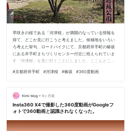
早咲きの桜である「河津桜」が満開のなっている情報を
得て、どこか見に行こうと考えました。候補地をいろい
ろ考えた挙句、ロードバイクにて、京都府井手町の椿坂
にある井手町まちづくりセンター付近に植えられていま
す「河津桜」を見に行くことにしました。ここんところ
わりと暖かい日が続いていたのですが、この日は寒いう
#
京都府井手町
#
河津桜
#
椿坂
#
360度動画
えに北風（もろ向かい風）が強く、ペダルを漕いでも漕
いでも進む感覚があまりなく、寒いのもあって途中でや
めよかなと思いました。ですが、今日を逃すと今年は見
•
られなくなるかと思い、頑張って漕いで何とか到着する
Kimi-blog
6ヶ月前
ことができました。 もう満開でした。頑張ってきたかい
Insta360 X4で撮影した360度動画がGoogleフ
がありました。その写真と動画をここにUPしますの…
ォトで360動画と認識されなくなった。