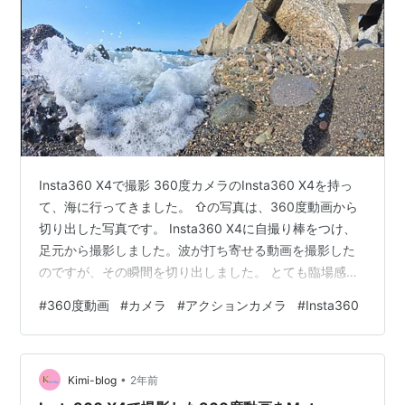
Insta360 X4で撮影 360度カメラのInsta360 X4を持っ
て、海に行ってきました。 ⇧の写真は、360度動画から
切り出した写真です。 Insta360 X4に自撮り棒をつけ、
足元から撮影しました。波が打ち寄せる動画を撮影した
のですが、その瞬間を切り出しました。 とても臨場感の
ある写真です。 また、私のXには、360度動画を切り出
#
360度動画
#
カメラ
#
アクションカメラ
#
Insta360
した縦動画もありますのでご覧ください。 私のX
Insta360 X4で撮影した動画。360度動画で撮影し、後か
らこのように切り出せるから便利！釣れる所も撮れてい
•
たら、最高だった🐟#insta360 #Insta360X4 #動画 #海
Kimi-blog
2年前
pic.twit…