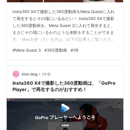
Insta360 X4で撮影した360度動画をMeta Questに入れ
て再生するとその場にいるみたい！ Insta360 X4で撮影
した360度動画を、Meta Quest 2に入れて再生すると、
まさにその場にいるかのような体験をすることができま
す。 Macを使っている方は、以下の記事もご覧くださ
い。 kimi-blog.hatenablog.com Insta360 X4で撮影した
#
Meta Quest 3
#
360度動画
#
VR
動画は、事前にInsta360 Studioで、mp4の360度動画と
して書き出しておきましょう。 その作業をしないと、
Meta Questで認識しません。 Meta QuestにInsta360
•
X4の360度…
Kimi-blog
2年前
Insta360 X4で撮影した360度動画は、「GoPro
Player」で再生するのがおすすめ！