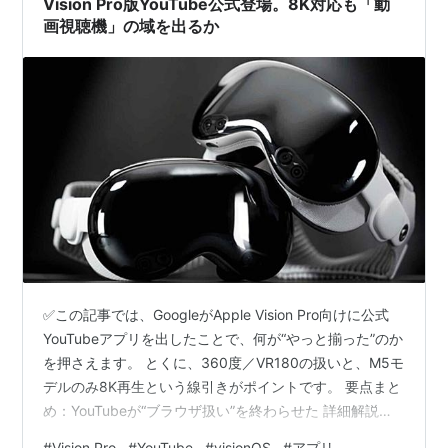
Vision Pro版YouTube公式登場。8K対応も「動
画視聴機」の域を出るか
✅この記事では、GoogleがApple Vision Pro向けに公式
YouTubeアプリを出したことで、何が“やっと揃った”のか
を押さえます。 とくに、360度／VR180の扱いと、M5モ
デルのみ8K再生という線引きがポイントです。 要点まと
め：YouTubeが“ブラウザ扱い”を終わらせた 詳細解説：
Safari視聴と、公式アプリの違いはどこ？ 対応コンテン
#
Vision Pro
#
YouTube
#
visionOS
#
アプリ