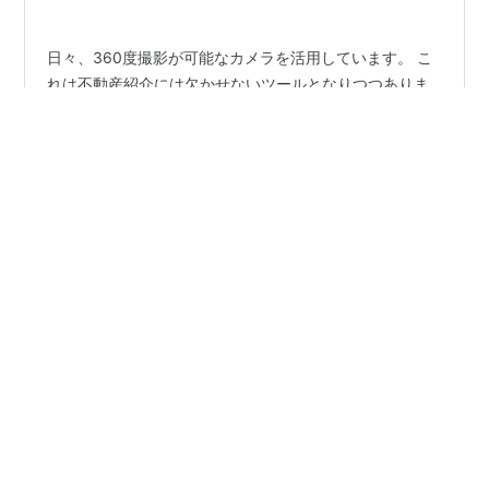
日々、360度撮影が可能なカメラを活用しています。 こ
れは不動産紹介には欠かせないツールとなりつつありま
す。 360度動画バージョンサムネイル画像 最新の投稿で
は、これまでの解説動画から一新し、360度動画バージ
ョンをYouTubeチャンネルにアップしました。
www.youtube.com スマートフォンの方は、デバイスを
#
360度動画
#
不動産動画
#
360度
#
360
傾けるだけで好きな方向に視点を変えられます。 一方、
#
スマホで物件確認
#
ソフトの進化
#
スキルアップ
パソコンの利用者は画面上でドラッグすることで見たい