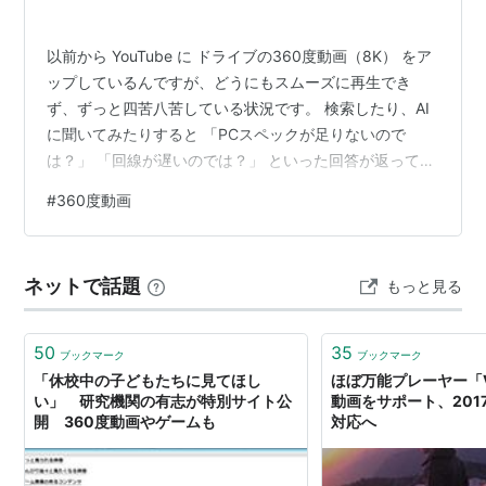
以前から YouTube に ドライブの360度動画（8K） をア
ップしているんですが、どうにもスムーズに再生でき
ず、ずっと四苦八苦している状況です。 検索したり、AI
に聞いてみたりすると 「PCスペックが足りないので
は？」 「回線が遅いのでは？」 といった回答が返ってく
るんですが、どう考えてもそれが原因とは思えないんで
#
360度動画
すよね。 ということで、ひとつずつ状況を整理してみま
す。 ■ PCスペックはどう考えても十分すぎる ■ 回線も
10Gbpsプラン。LANも1Gbpsで安定運用 ■ サンプルと
ネットで話題
もっと見る
して使う360度動画はこちら ■ 再生すると…Network
Activity が0KBで止まる ■ 通…
50
35
ブックマーク
ブックマーク
「休校中の子どもたちに見てほし
ほぼ万能プレーヤー「V
い」 研究機関の有志が特別サイト公
動画をサポート、2017
開 360度動画やゲームも
対応へ