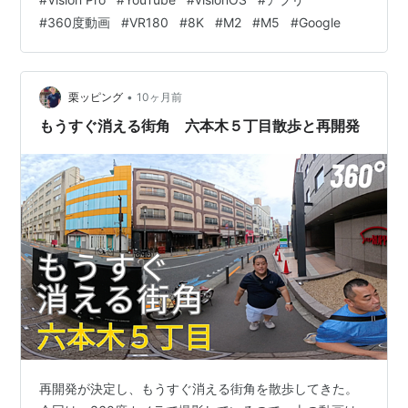
ツ：360度／VR180までが前面に アカウント機能：見る
#
360度動画
#
VR180
#
8K
#
M2
#
M5
#
Google
だけじゃなく“続き”が残る 8KはM5のみ：チップ差で“上
限”が変わる Junoの不在が残したもの：待たされた分だ
け、期待値が上がる 注目したいポイント：YouTubeが来
ても、…
•
栗ッピング
10ヶ月前
もうすぐ消える街角 六本木５丁目散歩と再開発
再開発が決定し、もうすぐ消える街角を散歩してきた。