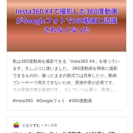
私は360度動画を撮影できる「Insta360 X4」を使ってい
ます。久しぶりに使いました。 360度動画を簡単に撮影
できるものの、撮ったままの形式では共有したり、動画
プレーヤーで再生できないため、変換作業が必要です。
その変換作業が面倒です。 そしていつも通り、変換し、
Googleフォトにアップロードしました。 こうすれば、家
#
Insta360
#
Googleフォト
#
360度動画
族にもリンクを送れば、360度動画をそのまま再生でき
ます。 Insta360 X4で撮影した360度動画がGoogleフォ
トで360動画と認識されなくなった ところが、360度動
•
画をGoogleフォトにアップロードしてしばらく経って
となりずむ
6ヶ月前
も、”360度動画として”認識されません…