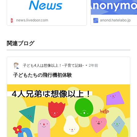
news.livedoor.com
anond.hatelabo.jp
関連ブログ
•
子ども4人は想像以上！-子育て記録-
2年前
子どもたちの飛行機初体験