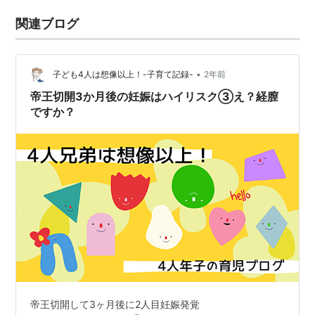
関連ブログ
•
子ども4人は想像以上！-子育て記録-
2年前
帝王切開3か月後の妊娠はハイリスク③え？経膣
ですか？
帝王切開して3ヶ月後に2人目妊娠発覚