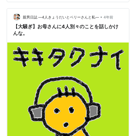
•
親男日誌 ―4人きょうだいとベリーさんと私―
4年前
【大騒ぎ】お母さんに4人別々のことを話しかけ
んな。