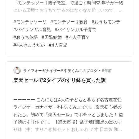
「モンテッソーリ親子教室」で過ごす時間♡ 年子が一緒
にいる環境でおうちでするのはなかなか難しいので、 週
１ぐらいで教室に通っています。(子育て支援の一環で無
#
モンテッソーリ
#
モンテソーリ教育
#
おうちモンテ
料なのです！) おうちではクッキングやタオルをたたむ、
#
バイリンガル育児
#
バイリンガル子育て
靴を洗う(お兄ちゃん、お姉ちゃんの真似をして)など 日
#
おうち英語
#
国際結婚
#
４人子育て
常生活の中でしたがったことをできるだけやらせてあげ
#
4人きょうだい
#
4人育児
るようにしています。 教室でそれぞれのペースで集中し
ている２人を見たり、 色んなワークや季節ごとに変わる
モビールを見てるとすご…
•
ライフオーガナイザー®︎ 中矢くみこのブログ
5年前
楽天セールで2タイプのすり鉢を買った訳
ーーーーー こんにちは4人の子どもと暮らす名古屋在住
ライフオーガナイザー®︎中矢くみこです。 楽天初心者の
わたし。初めて「楽天セール」でポチッとしました！ 益
子焼のすり鉢です。 【楽天市場】益子焼[]漆黒の黒のす
り鉢（中）すりこぎ棒セット おしゃれ ７寸 日本製 和食
器の器をお届け 和え物に最適 和食好きには必需品の 片