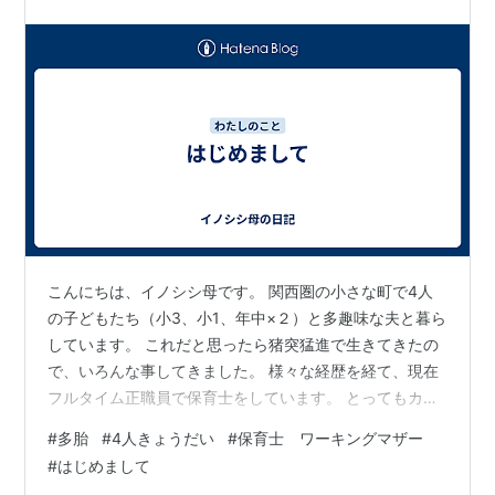
こんにちは、イノシシ母です。 関西圏の小さな町で4人
の子どもたち（小3、小1、年中×２）と多趣味な夫と暮ら
しています。 これだと思ったら猪突猛進で生きてきたの
で、いろんな事してきました。 様々な経歴を経て、現在
フルタイム正職員で保育士をしています。 とってもカオ
スな毎日ですが、 多胎妊娠・出産・多児育児・教育、ば
#
多胎
#
4人きょうだい
#
保育士 ワーキングマザー
たばたな日常について 細々と記録を残していけたらいい
#
はじめまして
なと思います。