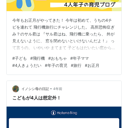
今年もお正月がやってきた！ 今年は初めて、うちの4チ
ビを連れて 飛行機旅行にチャレンジした。 高所恐怖症ぎ
み？のサル君は 『サル君はね、飛行機に乗ったら、 外が
見えないように、 窓を閉めないといけないんだよ！』 っ
て言うの。 いやいや まてまて 子どもはだいたい窓から
外見て 騒ぐもんでしょうよ… 実際は、離陸時のサル君 フ
#
子ども
#
飛行機
#
おもちゃ
#
年子ママ
リーズして見たことない表情。 ビビり倒しているわね。
#
4人きょうだい
#
年子の育児
#
旅行
#
お正月
シートベルト着用サインが消えると、 『もう慣れたよ
ー』と 絵本を読み始める。 子どもの慣れとは素晴らしい
ものね。 着陸時も雲が多くて少し揺れて 乗り物酔いが心
配だったけど、 頭がちょっとくらくらする。の程度？で
•
イノシシ母の日記
4年前
大丈夫だっ…
こどもが4人は想定外！