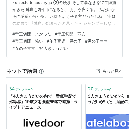
4chibi.hatenadiary.jp ②の続き そして事なきを得て陣痛
がきた 陣痛も2回目になると、 あ、今夜くる。 みたいな
あの感覚が分かる。 お腹もよく張る方だったしね。 実母
の助言で 『陣痛が始まったと思ったら シャンプーしなさ
い。』と言われてきた。 なんせ、お産が始まると いつお
#
帝王切開 よかった
#
帝王切開 不安
風呂に入れるか分からなくて、 それが自分の時は めちゃ
#
帝王切開 怖い
#
年子育児 男の子
#
男の子ママ
くちゃ苦痛だったからだって。 今回は深夜にこれは陣痛
#
女の子ママ
#
4人きょうだい
くると感じて カウント始める。 朝3時。これは強くなっ
てきたわ。 旦那は隣で爆睡中。 呑気なもんだわ… 心にゆ
とりもあり。 (もう、36週だし) (子宮破裂じゃな…
ネットで話題
もっと見る
34
20
ブックマーク
ブックマーク
「4人きょうだいの内で一番低学歴で
3人きょうだいだが、
劣等感」19歳女を強盗未遂で逮捕 - ラ
うだいがいた（追記の
イブドアニュース