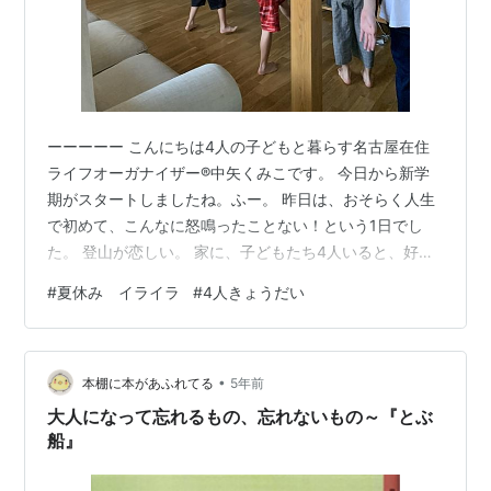
ーーーーー こんにちは4人の子どもと暮らす名古屋在住
ライフオーガナイザー®︎中矢くみこです。 今日から新学
期がスタートしましたね。ふー。 昨日は、おそらく人生
で初めて、こんなに怒鳴ったことない！という1日でし
た。 登山が恋しい。 家に、子どもたち4人いると、好き
放題（当たり前だけど）で、ケンカや怒鳴り合いに巻き
#
夏休み イライラ
#
4人きょうだい
込まれるし、仕事は進まないしで、もう、心が限界に達
しまして…。 生理前のイライラ期と重なったからかな？
全く歯止めが効かず、自分が自分でないみたいに、狂っ
•
ていた感覚…。 ご飯食べおわって、ぼーっとしている
本棚に本があふれてる
5年前
と、娘から「お母さん、怒ってる？」と。 さすがに、今
大人になって忘れるもの、忘れないもの～『とぶ
日は一日怒ってばっかりだったから、…
船』