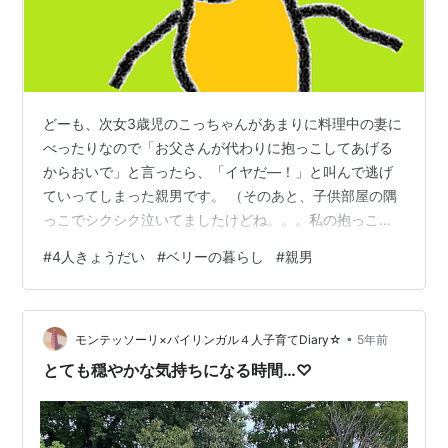
どーも、次女3歳児のこっちゃんがあまりに料理中の妻に
べったりなので「お父さんが代わりに抱っこしてあげる
からおいで」と言ったら、「イヤだ―！」と叫んで逃げ
ていってしまった親男です。 （そのあと、子供部屋の隅
っこでシクシク泣いてましたけどね。。。私の抱っこが
イヤで泣いていたわけじゃないことを祈りたい。。。）
#
4人きょうだい
#
ベリーの暮らし
#
親男
さて。 わが家の4人のナルニアきょうだいは。 年齢も性
別もいい具合にばらけてまして。 それぞれの関心も当然
バラバラ。 例えばこんな具合。 長男坊（中2）の場
•
合。。。 👉夏休みの宿題の主要科目以外（家庭科やら音
モンテッソーリ×バイリンガル４人子育てDiary☆
5年前
楽やら）を夏休みが始まる前にすべて終わらせてしまお
とても穏やかな気持ちになる時間…♡
う作戦中。本日は家庭科で「自慢の家庭…