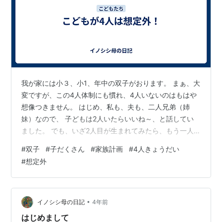
我が家には小３、小1、年中の双子がおります。 まぁ、大
変ですが、この4人体制にも慣れ、4人いないのはもはや
想像つきません。 はじめ、私も、夫も、二人兄弟（姉
妹）なので、 子どもは2人いたらいいね～、と話してい
ました。 でも、いざ2人目が生まれてみたら、もう一人
いてもいいかも・・・と思い始め。 私たち夫婦の経済状
#
双子
#
子だくさん
#
家族計画
#
4人きょうだい
況より、 両親たちのほうが時代のこともあって経済的に
#
想定外
豊かだったし 子どもが3人になると、 経済的に自分の親
と同じだけのことはしてあげられないなぁ 2人をある程
度お金かけて育てるのと、 子ども3人で、家族旅行や習
い事などは少々我慢しても わいわい楽しくやっていくの
•
イノシシ母の日記
4年前
と、どっちがいいかなぁ な…
はじめまして