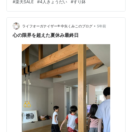
#
楽天SALE
#
4人きょうだい
#
すり鉢
口タイプ擂り鉢（擂鉢）です。とろろ、サラダ、和え物
にも重宝ラーメン鉢としても充分な大きさ（ｓｓ）お家
カフェ 父の日：益子焼 和食器通販 わかさま陶芸 さら
•
に、セール価格ではなかったけど、もうひとつごますり
ライフオーガナイザー®︎ 中矢くみこのブログ
5年前
用（笑）。 【楽天市場】ブランド一覧 > その他のブラン
心の限界を超えた夏休み最終日
ド 食器・キッチン…