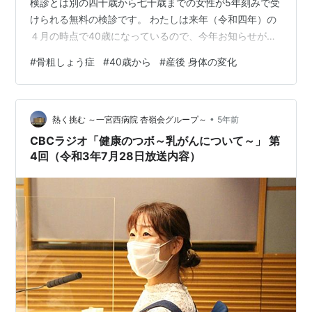
検診とは別の四十歳から七十歳までの女性が5年刻みで受
けられる無料の検診です。 わたしは来年（令和四年）の
４月の時点で40歳になっているので、今年お知らせが来
たようです。 無料とあれば、行くしかない！ しかも、産
#
骨粗しょう症
#
40歳から
#
産後 身体の変化
後落ち込んだ数値が生理とともに回復する？！ゴールデ
ンタイムと聞いたので調べてみたい！！ 気持ちもあり、
早速予約を取って行くことにしました。 予約はネットか
•
らとりましたが、乳児を連れて行っていいのか不明だっ
熱く挑む ～一宮西病院 杏嶺会グループ～
5年前
たので電話で確認すると、一人で待っていられない子供
CBCラジオ「健康のつボ～乳がんについて～」 第
はNGでした。 検査室に一緒に入れ…
4回（令和3年7月28日放送内容）