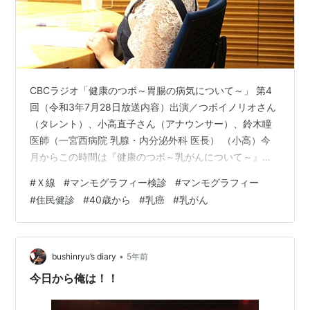
CBCラジオ「健康のつボ～胃腸の病気について～」 第4
回（令和3年7月28日放送内容）出演／つボイノリオさん
（タレント）、小高直子さん（アナウンサー）、鈴木瞳
医師（一宮西病院 乳腺・内分泌外科 医長） （小高）今
月からこの時間は『健康のつボ～乳がんについて～』で
す。女性であれば誰でも気になる「乳がん」について、
#
Ｘ線
#
マンモグラフィー検診
#
マンモグラフィー
一宮西病院 乳腺・内分泌外科 医長で「乳腺専門医」の鈴
#
住民健診
#
40歳から
#
乳癌
#
乳がん
木瞳（すずきひとみ）先生にお話をうかがっていきま
す。 （小高）乳がん、今日は早期発見のための「検診」
のお話です。 （つボイ）早期発見で早期に治療を始めれ
ば乳がんは怖くない！という事ですね～！ （小高）鈴木
•
bushinryu’s diary
5年前
先生です。 ～～～～～～～ （…
今日から俺は！！