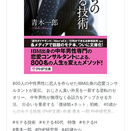
800人の中性男性に恋人を作らせたIBM出身の恋愛コンサ
ルタントが直伝。 おじさん臭い外見を一新する逆転のセ
オリー。 中年男性が無理なく会話力をアップさせる方
法。 出会いを量産する「価値観×ネット」戦略。 40歳か
らのモテる技術 (PHP文庫) 作者:青木 一郎 PHP研究所
Amazon
#
モテる技術
#
モテる40代 特徴
#
モテるH
#
青木一郎
#
PHP研究所
#
40歳から