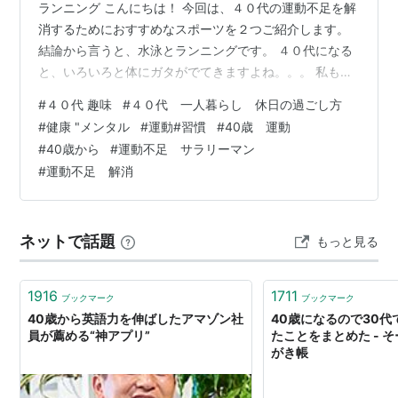
ランニング こんにちは！ 今回は、４０代の運動不足を解
消するためにおすすめなスポーツを２つご紹介します。
結論から言うと、水泳とランニングです。 ４０代になる
と、いろいろと体にガタがでてきますよね。。。 私も膝
がアルティメット痛いわけです。 でも、運動不足にはな
#
４０代 趣味
#
４０代 一人暮らし 休日の過ごし方
りたくない！ なので、何かしらのスポーツはしたい！ と
#
健康 "メンタル
#
運動#習慣
#
40歳 運動
いうわけで、水泳とランニングをしています。 記事の内
#
40歳から
#
運動不足 サラリーマン
容▶４０代！運動不足を解消するスポーツはこの２つ
#
運動不足 解消
▶【水泳とランニング】共通するメリットデメリット▶
水泳のメリットデメリット▶ランニングのメリットデメ
リット▶水泳？ランニング？気分で…
ネットで話題
もっと見る
1916
1711
ブックマーク
ブックマーク
40歳から英語力を伸ばしたアマゾン社
40歳になるので30
員が薦める“神アプリ”
たことをまとめた - 
がき帳