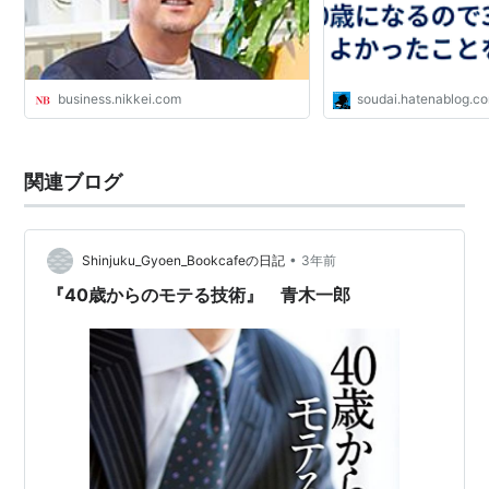
business.nikkei.com
soudai.hatenablog.c
関連ブログ
•
Shinjuku_Gyoen_Bookcafeの日記
3年前
『40歳からのモテる技術』 青木一郎