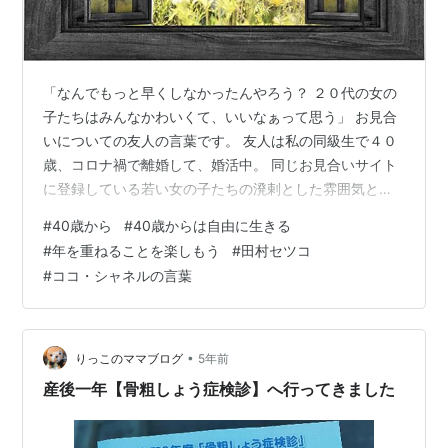
「なんでもっと早くしなかったんやろう？ ２０代の女の
子たちはみんなかわいくて、いいなぁって思う」 お見合
いについての友人の言葉です。 友人は私の同級生で４０
歳、コロナ禍で離婚して、婚活中。 同じお見合いサイト
に登録している若い女の子たちの溌剌とした雰囲気と美
しさに 自信をなくしそうだ、と話しました。 １、 ４０
#
40歳から
#
40歳からは自由に生きる
歳は中高年の入り口か・・・？ 確かに昨年、４０という
#
年を重ねることを楽しもう
#
田村セツコ
節目を前にして、 私も怖気づきました。 「うそー、私が
#
ココ・シャネルの言葉
４０！？信じられない」と。 高校時代、２０代と何が変
わったのか・・・？ 経験を重ねる度に何かを学んだはず
だけど まだまだ頼りなくて、フワフワと地に足がついて
いない私。 幼い頃に知った…
•
りっこのママブログ
5年前
産後一年【骨粗しょう症検診】へ行ってきました