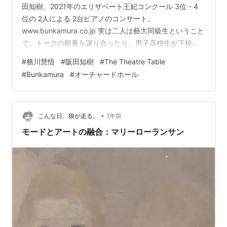
田知樹、2021年のエリザベート王妃コンクール 3位・4
位の 2人による 2台ピアノのコンサート。
www.bunkamura.co.jp 実は二人は藝大同級生ということ
で、トークの順番を譲り合ったり、男子高校生が下校す
る時のように舞台から退場したりして、聴衆の笑いを誘
#
務川慧悟
#
阪田知樹
#
The Theatre Table
っていた。 いざ演奏となると、最初からでぴったり息の
#
Bunkamura
#
オーチャードホール
あった、粒の揃った美しい演奏を聴かせてくれた。 曲
目・演目 フローラン・シュミット： 3つの狂詩曲 Op.53
より 第1曲「フランス風」 ドビュッシー（ラヴェル編
曲）：3つの夜想曲 ラヴェル：スペイン狂…
•
こんな日、狼が走る。
1年前
モードとアートの融合：マリーローランサン