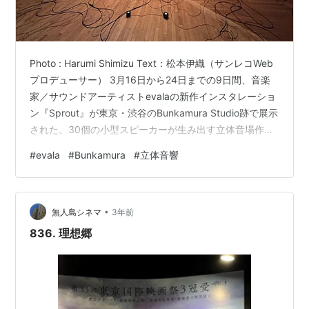
Photo : Harumi Shimizu Text：松本伊織（サンレコWeb
プロデューサー） 3月16日から24日までの9日間、音楽
家／サウンドアーティストevalaの新作インスタレーショ
ン『Sprout』が東京・渋谷のBunkamura Studio跡で展示
された。30個の小型スピーカーが生み出す立体音場作品
で、地を這うように伸びた無数のケーブルとそのサウン
#
evala
#
Bunkamura
#
立体音響
ドからは芽吹き＝Sproutを感じさせるものとなった。 床
に置かれたスピーカーが放つ“上から降ってくる”音 今回
のevalaのインスタレーションは『渋谷ファッションウイ
•
ーク 2024 春』の一環として制作されたもの。サステナ
無人島シネマ
3年前
ブルとは何…
836. 理想郷