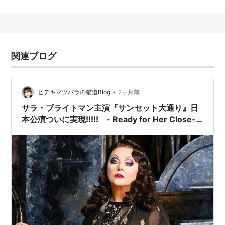
JR山手線/渋谷駅(ハチ公口)より徒歩7分
東急東横線、東京メトロ銀座線、京王井の頭線/渋谷
駅より徒歩7分
関連ブログ
東急田園都市線、東京メトロ半蔵門線/渋谷駅より徒
歩5分
•
ヒデキマツバラの猫道Blog
2ヶ月前
サラ・ブライトマン主演『サンセット大通り』日
本公演ついに実現!!!!! - Ready for Her Close-
Up -