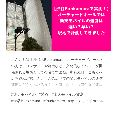
こんにちは！渋谷のBunkamura、オーチャードホールと
いえば、コンサートや舞台など、文化的なイベントが開
催される場所として有名ですよね。私も先日、こちらへ
足を運んだ際、ふと「この辺りでの楽天モバイルの通信
速度はどうなんだろう？」と気になり、入口付近で速度
測定を行ってみました！ コンサートの開演前や終演後、
#
楽天モバイル
#
渋谷
#
楽天モバイル電波
チケットの表示、友人との待ち合わせ連絡、感動をSNS
#
渋谷Bunkamura
#
Bunkamura
#
オーチャードホール
に投稿したりと、意外とスマホを使う機会が多い場所で
す。そんな時にサクサク使えるかどうかは、とっても重
要ですよね！ 今回は、Speedtest by Ookla を使用して