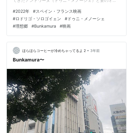
てきたアントワーヌ（ドゥニ・メノーシェ）と妻のオル
ガ（マリナ・フォイス）は、有機野菜の栽培、そして時
#
2022年
#
スペイン・フランス映画
間を見つけては、周囲の古民家を半ばボランティアで修
#
ロドリゴ・ソロゴイェン
#
ドゥニ・メノーシェ
繕していた 出来れば子供たちも呼び寄せたいし、いつか
#
理想郷
#
Bunkamura
#
映画
ここの暮らしに憧れる人たちが自分たちの様に移住し、
村の過疎化を食い止める力になればと考えている ところ
が地元の人たちは、夕方から店で酒を飲むために、細々
と農業や酪農をしているだけ、風力発電…
•
ほらほらコーヒーが冷めちゃってるよ 2
3年前
Bunkamura〜