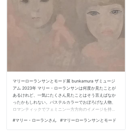
マリーローランサンとモード展 bunkamura ザミュージ
アム 2023年 マリー・ローランサンは何度か見たことが
あるけれど、一気にたくさん見たことはそう言えばなか
ったかもしれない。パステルカラーでおぼろげな人物、
ロマンティックでフェミニン一方方向のイメージを持っ
ていたけど、今回間近で複数の絵を見て、少し印象が変
#
マリー・ローランさん
#
マリーローランサンとモード
わった。モダンで洒落ている。当時、ローランサンに肖
像画を描いてもらうことがステイタスになっていたそ