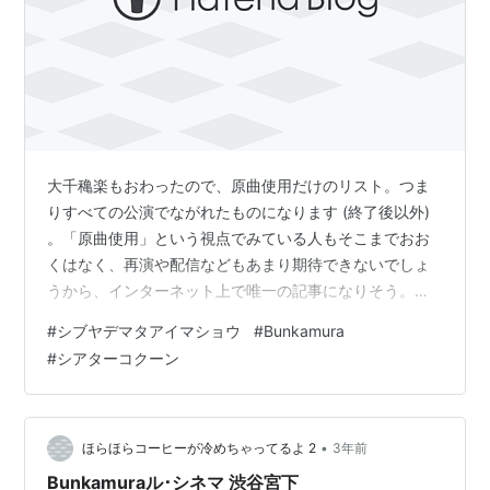
大千穐楽もおわったので、原曲使用だけのリスト。つま
りすべての公演でながれたものになります (終了後以外)
。「原曲使用」という視点でみている人もそこまでおお
くはなく、再演や配信などもあまり期待できないでしょ
うから、インターネット上で唯一の記事になりそう。こ
の公演がBunkamura シアターコクーン最後の公演にな
#
シブヤデマタアイマショウ
#
Bunkamura
り、4年間ずっと閉めることになるようです。
#
シアターコクーン
www.bunkamura.co.jp 劇中は歌詞がある曲だけ (携帯電
話の電源を切る必要があり *1 曲を聞かせて検索するとい
う方法がつかえないため *2 )。歌詞がない曲は有識者が
Twitterとかにいると信じて...。 替え歌や、歌詞は…
•
ほらほらコーヒーが冷めちゃってるよ 2
3年前
Bunkamuraル･シネマ 渋谷宮下