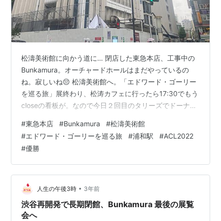
松濤美術館に向かう道に… 閉店した東急本店、工事中の
Bunkamura。オーチャードホールはまだやっているの
ね。寂しいね😔 松濤美術館へ。「エドワード・ゴーリー
を巡る旅」展終わり、松涛カフェに行ったら17:30でもう
closeの看板が。なので今日２回目のタリーズでドーナツ
とコーヒー。 帰りに浦和駅で。ありがとうございます。
#
東急本店
#
Bunkamura
#
松濤美術館
お寿司半額🍣＼(^o^)／
#
エドワード・ゴーリーを巡る旅
#
浦和駅
#
ACL2022
#
優勝
•
人生の午後3時
3年前
渋谷再開発で長期閉館、Bunkamura 最後の展覧
会へ