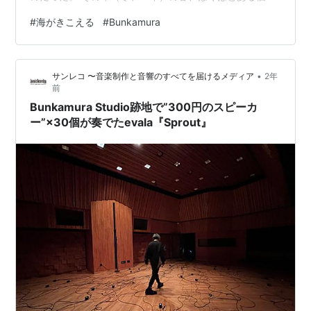
を見るために東京に向かった。 ２月にも一度行っていた
#
海がきこえる
#
Bunkamura
から約１ヶ月半ぶりだった。我ながら短いスパンだなあ
と呆れつつ東京駅に着いた。相変わらずの人だかりだ。
そこから個展が行われている近くの駅までゆき、荷物を
•
サンレコ 〜音楽制作と音響のすべてを届けるメディア
2年
コインロッカーに入れた後しばらくぶらぶら散歩した。
前
手ぶらっていうのはやっぱりいいものだ。こういったお
Bunkamura Studio跡地で”300円のスピーカ
金の使い方も悪くない。むしろ旅が快適になる…
ー”×30個が奏でたevala『Sprout』