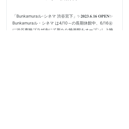
「Bunkamuraル･シネマ 渋谷宮下」✨𝟐𝟎𝟐𝟑.𝟔.𝟏𝟔 𝐎𝐏𝐄𝐍✨
Bunkamuraル・シネマ は4/10～の長期休館中、6/16㊎
に渋谷東映プラザ内にて新たな映画館をオープンし上映
活動を継続します！ www.bunkamura.co.jp
#
Bunkamura
#
Bunkamuraル･シネマ
#
Bunkamuraル･シネマ 渋谷宮下
#
映画館