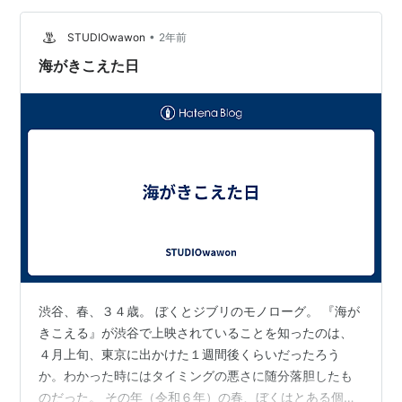
う。当時の軽やかになった新しいインテリアと共に紹介
•
されていて、そのスタイルにローランサンの軽やかな色
STUDIOwawon
2年前
彩がぴたりとはまって人気になるのがよく分かる。新し
海がきこえた日
いスタイルには、それまでの写実的な肖…
渋谷、春、３４歳。 ぼくとジブリのモノローグ。 『海が
きこえる』が渋谷で上映されていることを知ったのは、
４月上旬、東京に出かけた１週間後くらいだったろう
か。わかった時にはタイミングの悪さに随分落胆したも
のだった。 その年（令和６年）の春、ぼくはとある個展