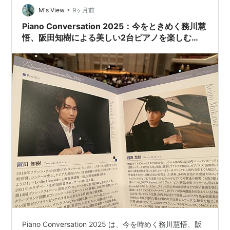
測定した結果と、楽天モバイルの魅力、そしてお得なキ
•
M's View
9ヶ月前
ャンペーン情報まで…
Piano Conversation 2025：今をときめく務川慧
悟、阪田知樹による美しい2台ピアノを楽しむ
（Bunkamura オーチャードホール）
Piano Conversation 2025 は、今を時めく務川慧悟、阪