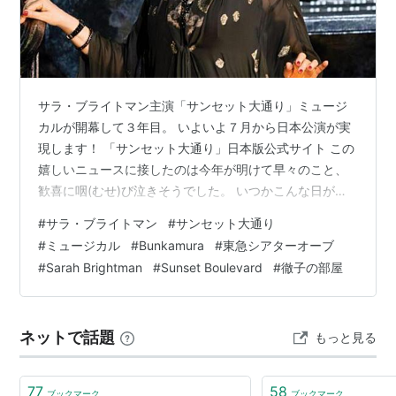
サラ・ブライトマン主演「サンセット大通り」ミュージ
カルが開幕して３年目。 いよいよ７月から日本公演が実
現します！ 「サンセット大通り」日本版公式サイト この
嬉しいニュースに接したのは今年が明けて早々のこと、
歓喜に咽(むせ)び泣きそうでした。 いつかこんな日がや
ってくるんじゃないかと、２年も待ち侘びていたので
#
サラ・ブライトマン
#
サンセット大通り
す。 長年愛してやまなかった「サンセット大通り」原作
#
ミュージカル
#
Bunkamura
#
東急シアターオーブ
映画とミュージカルサントラ、それを大好きなサラ主演
#
Sarah Brightman
#
Sunset Boulevard
#
徹子の部屋
で観劇できる日が来ようとは！ 日本公演に向けたインタ
ビュー動画 昨夜公開されたばかりのインタビュー動画で
す♪ おととしオーストラリア公演がスタートした当初か
ネットで話題
もっと見る
ら、当ブログでも特集してきました。…
77
58
ブックマーク
ブックマーク