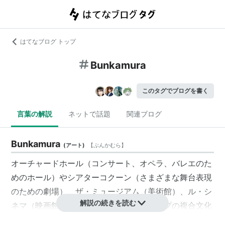
はてなブログ トップ
Bunkamura
このタグでブログを書く
言葉の解説
ネットで話題
関連ブログ
Bunkamura
(
アート
)
【
ぶんかむら
】
オーチャードホール
（
コンサート
、
オペラ
、バレエのた
めのホール）や
シアターコクーン
（さまざまな舞台表現
のための劇場）、ザ・ミュージアム（美術館）、ル・シ
解説の続きを読む
ネマ（映画館）などからなる、
東急グループ
の複合文化
施設。
東急百貨店
本店に隣接。