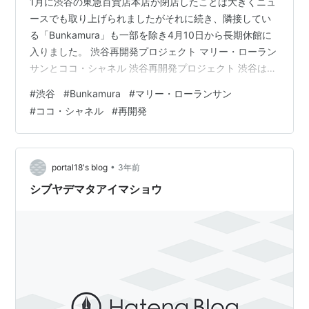
1月に渋谷の東急百貨店本店が閉店したことは大きくニュ
ースでも取り上げられましたがそれに続き、隣接してい
る「Bunkamura」も一部を除き4月10日から長期休館に
入りました。 渋谷再開発プロジェクト マリー・ローラン
サンとココ・シャネル 渋谷再開発プロジェクト 渋谷は大
型再開発プロジェクトによってどんどん変わり続けてい
#
渋谷
#
Bunkamura
#
マリー・ローランサン
ます。 若者で賑わうこの街も、駅から徒歩数分の東急本
#
ココ・シャネル
#
再開発
店とBunkamuraの一角は昔から何か少し空気が違ってい
て、多くの大人が出入りする場所でした。 でもここも渋
谷再開発で大きく変わっていくのでしょう。 私も音楽会
や展覧会でよくBunkamuraを訪れたものですから少し寂
•
portal18's blog
3年前
しい気持…
シブヤデマタアイマショウ