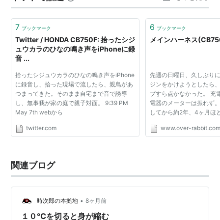
れて暑くなるだろうとかなり薄着で出発したのは吉か凶
か？ 途中に寄っ…
7
6
ブックマーク
ブックマーク
Twitter / HONDA CB750F: 拾ったシジ
メインハーネス(CB750
ュウカラのひなの鳴き声をiPhoneに録
音 ...
拾ったシジュウカラのひなの鳴き声をiPhone
先週の日曜日、久しぶりにCB
に録音し、拾った現場で流したら、親鳥があ
ジンをかけようとしたら
つまってきた。そのまま自宅まで音で誘導
プすら点かなかった。 充
し、無事我が家の庭で親子対面。 9:39 PM
電器のメーターは振れず。
May 7th webから
してから約2年、4ヶ月ほ
いなかったのだが。 バッ
twitter.com
www.over-rabbit.co
と、排気パイプをつけて
にバッテリー液...
関連ブログ
•
時次郎の本拠地
8ヶ月前
１０℃を切ると身が縮む