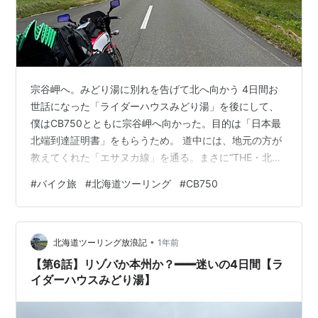
宗谷岬へ。みどり湯に別れを告げて北へ向かう 4日間お
世話になった「ライダーハウスみどり湯」を後にして、
僕はCB750とともに宗谷岬へ向かった。目的は「日本最
北端到達証明書」をもらうため。 道中には、地元の方が
教えてくれた「エサヌカ線」を通る。まさに“THE・北海
道”という言葉がぴったりの場所で、見渡す限りの草原が
#
バイク旅
#
北海道ツーリング
#
CB750
広がっていた。 ※エサヌカ線は本当に感動するから、北
海道ツーリングする人にはぜひ走ってほしい道！ エサヌ
カ線 見渡す限りの草原が続く 日本最北端・宗谷岬での出
•
会い 宗谷岬に着くと、観光案内所で証明書を受け取っ
北海道ツーリング放浪記
1年前
た。そして岬の碑の前で記念撮影をしていると、同じく
【第6話】リゾバか本州か？━━━迷いの4日間【ラ
バイクで旅している人に声をか…
イダーハウスみどり湯】