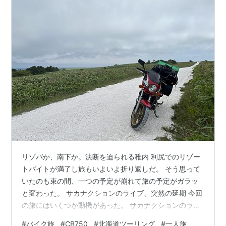
リゾバか、南下か。決断を迫られる稚内 利尻でのリゾー
トバイトが満了し旅もいよいよ折り返しだ。 そう思って
いたのも束の間、一つの予定が崩れて旅の予定がガラッ
と変わった。 サカナクションのライブ、突然の延期 今回
の旅にはいくつか動機があった。 サカナクションのライ
ブもそのうちの一つだ。 サカナクションのライブは２か
#
バイク旅
#
CB750
#
北海道ツーリング
#
一人旅