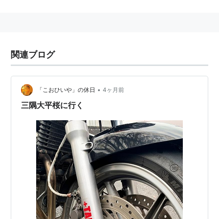
く丈夫で乗り易いのだ。
普通のライダーが乗っても速い。うまけりゃもっと速
い。
下手糞なリッター乗りを普通のライダーが抜き去る快感
関連ブログ
はこれでしか味わえない。
ホンダ伝統の空冷エンジンの魅力は乗ってみないと判ら
ない。
•
「こおひいや」の休日
4ヶ月前
リスト::オートバイ
三隅大平桜に行く