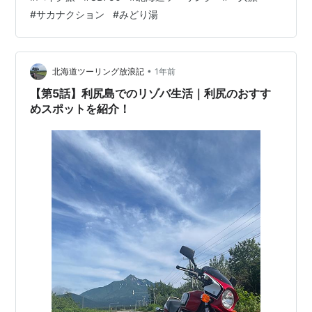
月先だったから、 その間に１か月リゾバしてそのお金を
#
サカナクション
#
みどり湯
使って２週間で北海道を一周しよう ━━━━そんな流れを想
定していた。 でも予想外のことが起きた。 ボーカルの山
口一郎さんが体調不良で、ライブが延期に。 その情報を
知ったのは、利尻を離れて稚内に戻ってからだった。 も
•
北海道ツーリング放浪記
1年前
う少し早く知っていれば…
【第5話】利尻島でのリゾバ生活｜利尻のおすす
めスポットを紹介！