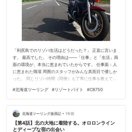
「利尻島でのリゾバ生活はどうだった？」 正直に言いま
す。 最高でした。 その理由は――「仕事」と「生活」両
面の環境が、本当に恵まれていたからです。 仕事面：人
に恵まれた職場 周囲のスタッフがみんな真面目で優しか
った。 同じリゾバ仲間（同僚）も丁寧に仕事を教えてく
れて働きやすかった。 パートさんたちも温かい人ばかり
#
北海道ツーリング
#
リゾートバイト
#
CB750
で、困っていると声をかけてくれた。 ちなみに、時給の
差で地元の方と火花が…なんて裏話もありましたが、僕
は巻き込まれずにセーフ（笑） 生活面：自然と人と、ゆ
•
るやかな時間 山も海も近くて絶景の連続！ 島出身の友人
北海道ツーリング放浪記
1年前
ができて、一緒にドライブも。 毎年来ている先輩と仲良
【第4話】北の大地に着陸する。オロロンライン
くなって、お酒やご飯をごち…
とディープな宿の出会い