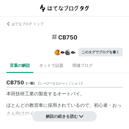
はてなブログ トップ
CB750
このタグでブログを書く
言葉の解説
ネットで話題
関連ブログ
CB750
(
一般
)
【
しーびーななひゃくごじゅう
】
本田技研工業の製造するオートバイ。
ほとんどの教習車に採用されているので、初心者・おっ
さん向けのイメージが強い。
解説の続きを読む
しかし、教習車に採用されているということは、癖が無