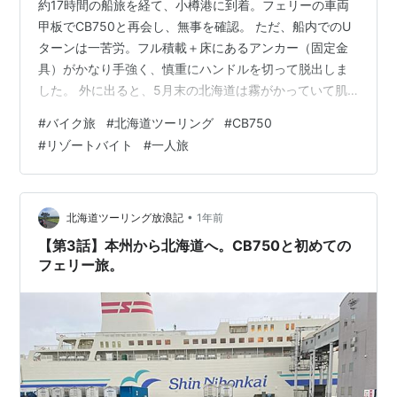
約17時間の船旅を経て、小樽港に到着。フェリーの車両
甲板でCB750と再会し、無事を確認。 ただ、船内でのU
ターンは一苦労。フル積載＋床にあるアンカー（固定金
具）がかなり手強く、慎重にハンドルを切って脱出しま
した。 外に出ると、5月末の北海道は霧がかっていて肌
寒く、「いよいよ来たぞ」という実感が湧いてきまし
#
バイク旅
#
北海道ツーリング
#
CB750
た。 絶景ロード「オロロンライン」をひた走る 小樽港を
#
リゾートバイト
#
一人旅
出発し、目指すは日本最北の街・稚内。 その道中で通る
のが、北海道屈指のツーリングルート「オロロンライ
ン」。 左右に広がる牧草地と日本海。どこまでも続く一
本道に、自然のスケールの大きさを感じながら走りまし
•
北海道ツーリング放浪記
1年前
た。 ただし、注意点がひとつ。 とに…
【第3話】本州から北海道へ。CB750と初めての
フェリー旅。