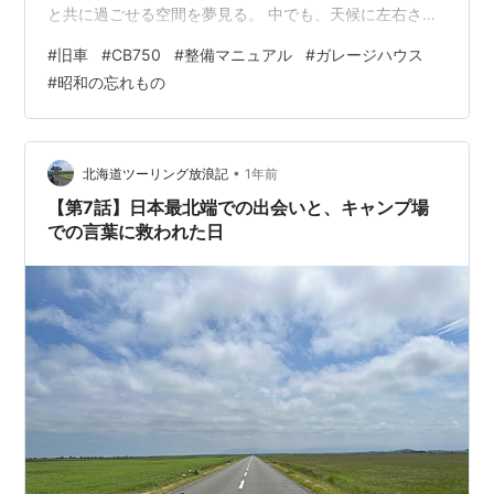
と共に過ごせる空間を夢見る。 中でも、天候に左右され
ることなく愛車と時間を共にできる空間、すなわちガレ
#
旧車
#
CB750
#
整備マニュアル
#
ガレージハウス
ージハウスというのは同好の士の憧れだ。何しろ格納ス
#
昭和の忘れもの
ペースや作業場というだけでなく、リビングやサロンと
して活用できるのだから。尤も、それを実現できるのは
ほんの一握りの人間でしかない。ある年齢になると、夢
の実現に必要なのは詰まるところ経済力だと思い知るの
•
北海道ツーリング放浪記
1年前
だ。こう言ってしまうと身も蓋もない…
【第7話】日本最北端での出会いと、キャンプ場
での言葉に救われた日