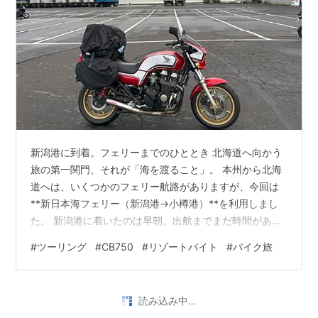
新潟港に到着。フェリーまでのひととき 北海道へ向かう
旅の第一関門、それが「海を渡ること」。 本州から北海
道へは、いくつかのフェリー航路がありますが、今回は
**新日本海フェリー（新潟港→小樽港）**を利用しまし
た。 新潟港に着いたのは早朝。出航までまだ時間があっ
たので、近くの銭湯でひと風呂浴びてリフレッシュ。
#
ツーリング
#
CB750
#
リゾートバイト
#
バイク旅
「CB750をフェリーに乗せるのは初めて…大丈夫か
な？」そんな不安を抱えながら、港へと向かいました。
CB750とフェリー フェリー乗船。海を越える旅のはじま
読み込み中…
り 係員の誘導に従って、バイクを船内に固定。 航海中、