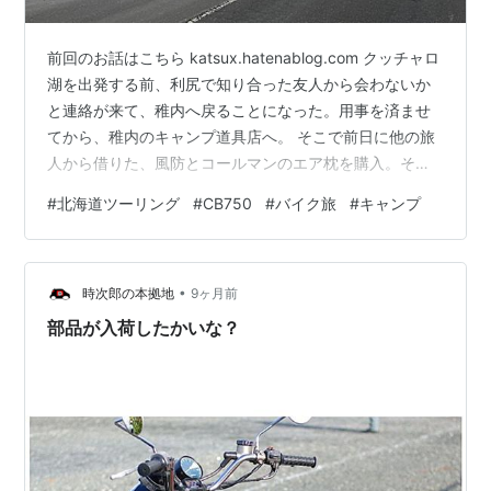
前回のお話はこちら katsux.hatenablog.com クッチャロ
湖を出発する前、利尻で知り合った友人から会わないか
と連絡が来て、稚内へ戻ることになった。用事を済ませ
てから、稚内のキャンプ道具店へ。 そこで前日に他の旅
人から借りた、風防とコールマンのエア枕を購入。その
後稚内森林公園キャンプ場でテント泊。 購入した風防を
#
北海道ツーリング
#
CB750
#
バイク旅
#
キャンプ
使い米を炊く。 風で火が揺らぐことも少なくなったし、
風防が熱を反射するから、熱効率が違う。 結果的にガス
の節約にもなるから購入してよかった。 （枕は高さが合
•
わないし、素材も好みではなかったから買わなくても良
時次郎の本拠地
9ヶ月前
かったかなと後悔。買う前に分かってくれ。） 翌朝、キ
部品が入荷したかいな？
ャンプ場を散歩…