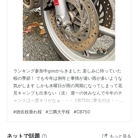
ランキング参加中gooからきました 楽しみに待っていた
桜の季節！ でも今年は例年と事情が違い雨が多いような
気がします しかも水曜日が雨の周期になってしまって花
見キャンプも出来ない（涙） 週一の休みなんで今年のチ
ャンスは一度キリかなぁ・・・ CB750に乗るのは・・・
昨年の7月以来⁉ ディスクのサビを落としに行くか！ 4月
#
徳佐枝垂れ桜
#
三隅大平桜
#
CB750
2日（木）島根県の大平桜を見に行こうと犬仲間のシゲさ
んとK本さんとツーリング 一日中雨が降った水曜日とは
一転晴れの予報・・・ だったじゃないか⁉ 薄曇りながら
ネットで話題
もっと見る
も雨雲レーダーによれば雨はギリかわせそう 午後には晴