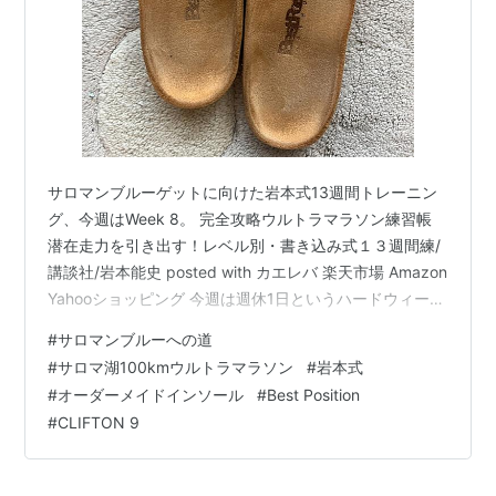
サロマンブルーゲットに向けた岩本式13週間トレーニン
グ、今週はWeek 8。 完全攻略ウルトラマラソン練習帳
潜在走力を引き出す！レベル別・書き込み式１３週間練/
講談社/岩本能史 posted with カエレバ 楽天市場 Amazon
Yahooショッピング 今週は週休1日というハードウィー
ク。 一番のポイントは、土曜日予定の「レースペース走
#
サロマンブルーへの道
45㎞」。 疲労感をうまくコントロールして、走り切りた
#
サロマ湖100kmウルトラマラソン
#
岩本式
いです。 さて、昨日、今日のランで試してみたことがあ
#
オーダーメイドインソール
#
Best Position
ります。 それは、オーダーメイドインソールなしで走る
#
CLIFTON 9
こと。 ちょうど2年ほど前から使い始めたオーダーメイ
ドインソール。 当時のお値段、税抜きで5万円…