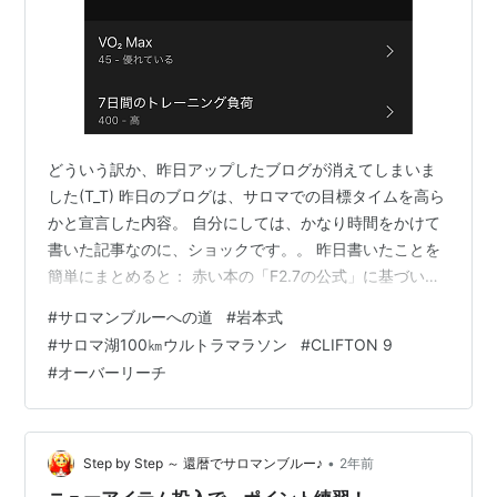
どういう訳か、昨日アップしたブログが消えてしまいま
した(T_T) 昨日のブログは、サロマでの目標タイムを高ら
かと宣言した内容。 自分にしては、かなり時間をかけて
書いた記事なのに、ショックです。。 昨日書いたことを
簡単にまとめると： 赤い本の「F2.7の公式」に基づい
て、サロマでの目標タイムは、直近のフル、名古屋ウィ
#
サロマンブルーへの道
#
岩本式
メンズでのタイムの2.7倍の11時間48分とする。 完全攻
#
サロマ湖100㎞ウルトラマラソン
#
CLIFTON 9
略ウルトラマラソン練習帳 潜在走力を引き出す！レベル
#
オーバーリーチ
別・書き込み式１３週間練/講談社/岩本能史 posted with
カエレバ 楽天市場 Amazon Yahooショッピング ここ数
年、ウルトラ「完了」しか目指してこなかった…
•
Step by Step ～ 還暦でサロマンブルー♪
2年前