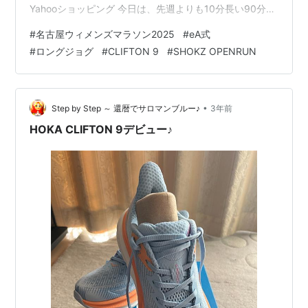
Yahooショッピング 今日は、先週よりも10分長い90分走
るのが目標。 走り切れば、復活後最長のランとなりま
#
名古屋ウィメンズマラソン2025
#
eA式
す。 今回ポイント練習に臨むに当たり、ニューアイテム
#
ロングジョグ
#
CLIFTON 9
#
SHOKZ OPENRUN
を2点投入しました！ まずは、シューズ。 HOKA
CLIFTON 9を楽天で購入しました！ 最大10％OFFクーポ
ン 【10/14〜10/20】 ホカオネオネ CLIFTON 9 クリフト
ン 9 11…
•
Step by Step ～ 還暦でサロマンブルー♪
3年前
HOKA CLIFTON 9デビュー♪