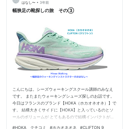
•
はなし〜
3年前
フ…
幅狭足の靴探しの旅 その③
こんにちは。シーズウォーキングスクール講師のみなえ
です。 またまたウォーキングシューズ探しのお話です。
今日はフランスのブランド【HOKA（ホカオネオネ）】で
す。 結構大きくサイドに【HOKA】と入っているのとソ
ールのボリュームが とてもあるので結構インパクトがあ
るシューズだと思います。 レースランナーの方には人気
#
HOKA クチコミ
#
ホカオネオネ
#
CLIFTON 9