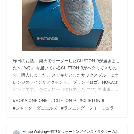
昨日のお話。 楽天でオーダーしたCLIFTON 9が届きまし
た＼( 'ω')／ 今履いているCLIFTON 8がヘタってきたの
で、購入しました。 スッキリとしたサックスブルーにオ
レンジのラインがアクセント。 ブランドロゴ、HOKAは
ピンクです。 色使いに一目惚れでした(*^^*) 早速履いて
走ってみることにしました。 でも、その前に、シューレ
#
HOKA ONE ONE
#
CLIFTON 9
#
CLIFTON 8
ースをほどいて、オーバーラップレーシングに結び直し
#
ジャック・ダニエルズ
#
ランニング・フォーミュラ
ます。 シューレースホールの上から下、上から下に交互
に通す結び方（ただし、最後の紐通しだけは下から上）
で、足全体がすっぽりと包まれるようなフィット感にな
Minae Walking〜幅狭足ウォーキングインストラクターのお
ります。 そして、最後は、レディアードレーシングで、