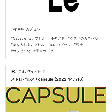
Capsule. カプセル
#
Capsule
#
カプセル
#
小型容器
#
クスリのカプセル
#
薬を入れるカプセル
#
薬のカプセル
#
容器
#
カプセル化
#
宇宙カプセル
•
音波の薄皮
3年前
メトロパルス / capsule (2022 44.1/16)