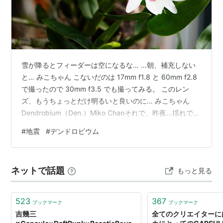
「phony phonic」(
ASIN:B0000CGARG
)
「S.F. sound furniture」(
ASIN:B000219PE4
)
「NEXUS-2060」 (
ASIN:B0006ZJD02
)
「L.D.K Lounge Designers Killer」
(
ASIN:B000A6KACW
)
雪が降るとフィーダーは空になるな… …朝、補充しない
「FRUITS CLiPPER」(
ASIN:B000F6YSL6
)
と… みこちゃん こないだのは 17mm f1.8 と 60mm f2.8
「Sugarless GiRL」(
ASIN:B000KF0TTC
)
で撮ったので 30mm f3.5 でも撮ってみる。 このレン
ズ、もうちょっとだけ明るいと良いのに… みこちゃん
「capsule rmx」(
ASIN:B000UVXIN0
)
Dendrobium（Den.）Miko Chanそれで、昨夜…揺れで起
「FLASH BACK」(
ASIN:B000WZO69O
)
こされて寝ぼけてたのは置いといて… まあ、落ち着いて
「MORE! MORE! MORE!」(
ASIN:B001FOSLG0
)
#
地震
#
デンドロビウム
良くできたのは 停電になってなかったのでまずは ・テレ
「PLAYER」 (
ASIN:B0031QLISI
)
ビをつけて情報を得た ・ネットでもちょいと生存確認 ・
暖房をリセットして止めた ・いつも飲んでる薬は用意で
ネットで話題
もっと見る
きた 失敗したのは ・緊急持ち出しに 水が入っていなか
った タオルとティッシ…
523
367
ブックマーク
ブックマーク
吉幾三
全てのクリエイターに