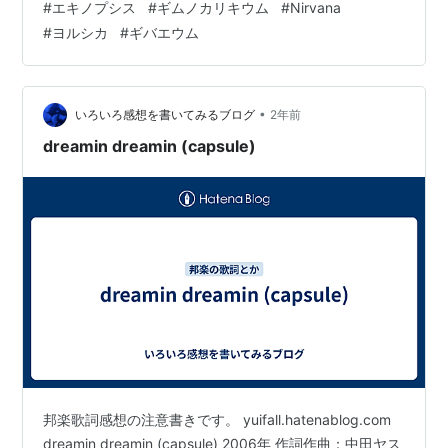
#
エキノプシス
#
ギムノカリキウム
#
Nirvana
せんでした。 そのかわり、トマトの皮がそんなにバリバ
#
ヨルシカ
#
ギバエウム
リじゃないのですよ。 黒土というか窒素分が少なかった
のかな。 やっと収穫できるようになったトマト。 鉢植え
ミディトマトミハノビッチ LB2178 ? （Gymnocalycium
mi…
•
いろいろ感想を書いてみるブログ
2年前
dreamin dreamin (capsule)
邦楽歌詞感想の注意書きです。 yuifall.hatenablog.com
dreamin dreamin (capsule) 2006年 作詞作曲：中田ヤス