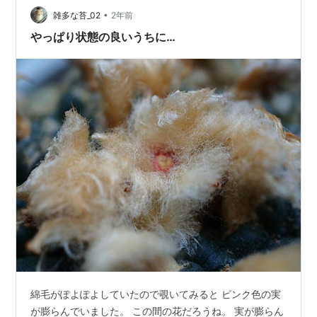
•
雑多な苔_02
2年前
やっぱり状態の良いうちに…
ベストアルバム
「FLASH BEST」(
ASIN:B002E92KC6
)
綿毛がぽよぽよしていたので覗いてみると ピンク色の実
シングル
が膨らんでいました。 この間の花だろうね。 実が膨らん