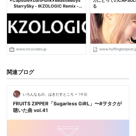
×Capsule×DaftPunk×BeastieBoys
カにとってのCAPSU
StarrySky - IKZOLOGIC Remix -ニ
る
コニコ動画(SP1)
www.nicovideo.jp
www.huffingtonpost.j
関連ブログ
•
いろんなもの、はきだすところ
1年前
FRUITS ZIPPER「Sugarless GiRL」〜#ヲタクが
聴いた曲 vol.41