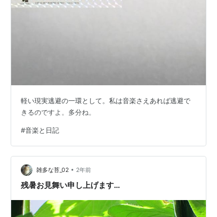
「capsule rmx EP」(12inchのみ)
(
ASIN:B000U7PEH2
)
「MUSiXXX」(12inchのみ)(
ASIN:B000WM83W8
)
軽い現実逃避の一環として。私は音楽さえあれば逃避で
きるのですよ。多分ね。
#
音楽と日記
•
雑多な苔_02
2年前
残暑お見舞い申し上げます…