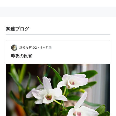
などを取り込んだ、「可愛くオシャレ」な軽快ポップミ
ュージックが持ち味だったが、「FRUITS CLiPPER」の
頃から作品の方向性が変わった。
関連ブログ
関連キーワード
Contemode
•
雑多な苔_02
8ヶ月前
copter4016882
昨夜の反省
Hazel Nuts Chocolate
Perfume
COLTEMONIKHA
リスト::アーティスト関連キーワード
アルバム
「ハイカラ・ガール」(
ASIN:B00005Q8GY
)
「CUTIE CINEMA REPLAY」(
ASIN:B000087EPI
)