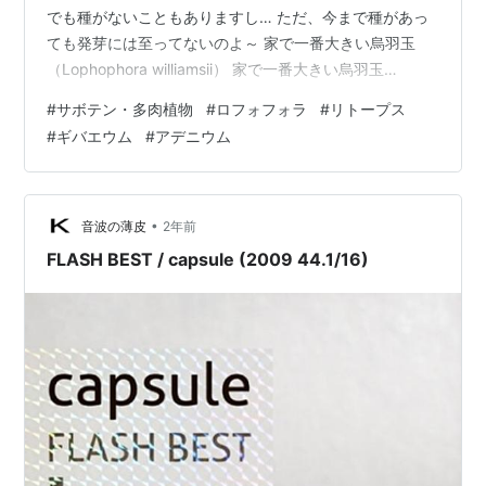
でも種がないこともありますし… ただ、今まで種があっ
「さくら」(
ASIN:B00005HWRJ
)
ても発芽には至ってないのよ～ 家で一番大きい烏羽玉
「花火」(
ASIN:B00005L9SM
)
（Lophophora williamsii） 家で一番大きい烏羽玉
（Lophophora williamsii）溶けて萎んだリトープスを見
「東京喫茶」(
ASIN:B00005NYXE
)
#
サボテン・多肉植物
#
ロフォフォラ
#
リトープス
るたび もう、ぜったい手を出さんぞ～ と叫ぶ（心の中で
「music controller」(
ASIN:B000069667
)
#
ギバエウム
#
アデニウム
ね～）のだが 実物を見るとあと一回、もう一回となって
「プラスチックガール」(
ASIN:B00006K0KR
)
しまう… 軟弱者… それでも年内最後だぞっ…と。 リトー
「CUTIE CINEMA pre-PLAY」(12inch のみ)
プス名前のないギバエウム（Gibbaeum）とともに。 ギ
バエウム…なんだろねなんか葉っぱ…
•
「キャンディーキューティー」(
ASIN:B00008Y4DA
)
音波の薄皮
2年前
「tone cooking」(12inch のみ)
FLASH BEST / capsule (2009 44.1/16)
「idol fancy」(12inch のみ)
「レトロメモリー」(
ASIN:B00015UAFO
)
「portable Airport」(12inch のみ)
「space station No.9」(12inch のみ)
「AEROPOLICE」(12inchのみ)
「jelly」(12inchのみ)
「Starry Sky」(12inchのみ)