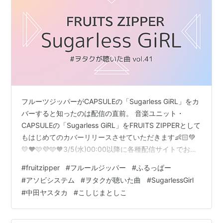
フルーツジッパーがCAPSULEの「Sugarless GiRL」をカ
バーすると知ったのは配信の直前。 音楽ユニット・
CAPSULEの「Sugarless GiRL」をFRUITS ZIPPERとして
もはじめてのカバーリリースさせていただきます👶🏻💚
💛❤️🩷💜🩵🧡3/5(水)00:00以降に各種配信サイトでお聞
きいただけます🎧✨▼Sugarless GiRL配信リンク
#
fruitzipper
#
フルールジッパー
#
ふるっぱー
https://t.co/h5GGm9x1B2Lyrics：Yasutaka Nakata
#
アソビシステム
#
ヲタクが聴いた曲
#
SugarlessGirl
(CAPSULE)… https://t.co/EZSCo18St6— FRUITS
#
中田ヤスタカ
#
こしじまとしこ
ZIPPER【Official】 (@FRUITS_…