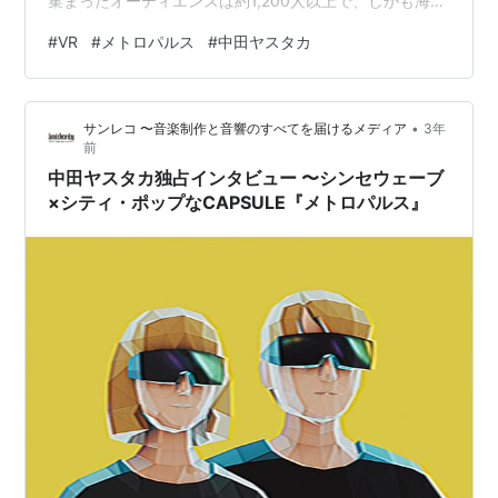
集まったオーディエンスは約1,200人以上で、しかも海外
からのログインも多かったそう。その盛り上がりはSNS
#
VR
#
メトロパルス
#
中田ヤスタカ
を中心に広まっていったが、コロナ禍以降はリアルな動
員のライブに回帰しつつあるアーティストも多い中、
CAPSULEのブレインである中田ヤスタカはどのように考
•
サンレコ 〜音楽制作と音響のすべてを届けるメディア
3年
え、このバーチャル・ライブを敢行したのか。ライブ制
前
作監督として尽力したコンピューター・アーティストの
中田ヤスタカ独占インタビュー 〜シンセウェーブ
ReeeznD（レー…
×シティ・ポップなCAPSULE『メトロパルス』