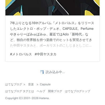
7年ぶりとなる16thアルバム『メトロパルス』をリリース
したエレクトロ・ポップ・デュオ、CAPSULE。Perfume
やきゃりーぱみゅぱみゅ、最近ではAdo「新時代」な
ど、独自の世界観を持つ楽曲でのヒットを実現させてき
た中田ヤスタカと、ボーカリストのこしじまとしこによ
って結成された、クリエイター中田が新たな発想や挑戦
#
メトロパルス
#
中田ヤスタカ
を最も制約なく具現化できる“拠点”と言えるユニットだ。
そんなCAPSULEだが、活動中期はフロア・フレンドリー
な作風が多かったのに対し、今回のアルバムはシンセウ
読み込み中…
ェーブ×シティ・ポップ!? FMベースやFMエレピ、PCM系
リズム・マシンの音色満載の中、憂いを帯びたボーカ
はてなブログ
>
音楽
>
Capsule
ル・メロディと…
はてなブログ タグとは
ヘルプ
開発ブログ
はてなブログトップ
Copyright (C) 2001-
2026
Hatena.