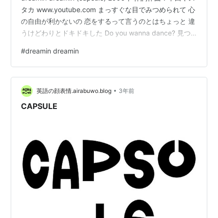
タカ www.youtube.com まっすぐな目でみつめられて 心
の自由が利かないの 恋をするって言うのとはちょっと 違
うけどわりとドキドキした Do you wanna dance? 見つ
めないで 心の自由が利かないの 恋をするって言うのとは
#
dreamin dreamin
ちょっと 違うけどわりとドキドキした 中田サウンドで一
番好きなアーティストが capsule です。まー、本人のユ
ニットだしね。この曲はメロディも歌詞もとても好き。
•
「心の自由が利かない」という気持…
英語の顔表情.airabuwo.blog
3年前
CAPSULE