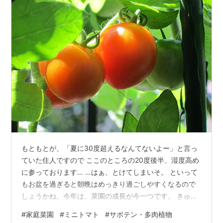
もともとが、「夏に30度超えるなんてないよー」と言っ
ていた住人ですので ここのところの20度後半、湿度高め
に参っております… …はぁ、とけてしまいそ。 といって
もお盆を過ぎると朝晩はめっきり過ごしやすくなるので
しょうかね。今年は、菜園の成長が今一つです。 きゅう
りも一本、一本は大きくて刺がりっぱなんですけど…土
#
家庭菜園
#
ミニトマト
#
サボテン・多肉植物
のせいですかね。 今年は、茎や葉が思ったように茂りま