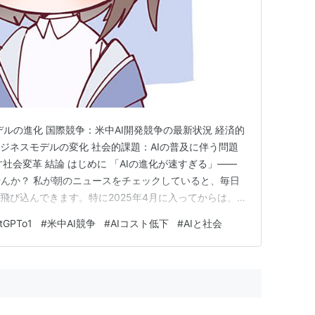
ルの進化 国際競争：米中AI開発競争の最新状況 経済的
ビジネスモデルの変化 社会的課題：AIの普及に伴う問題
す社会変革 結論 はじめに 「AIの進化が速すぎる」——
んか？ 私が朝のニュースをチェックしていると、毎日
飛び込んできます。特に2025年4月に入ってからは、そ
いるように感じます。東大理三に合格レベルのAIが登場
tGPTo1
#
米中AI競争
#
AIコスト低下
#
AIと社会
ウィンドウが1000万トークンという途方もない大きさ