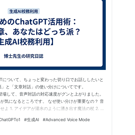
GPTについて、ちょっと変わった切り口でお話ししたいと
話」と「文章対話」の使い分けについてです。
ode」が登場して、音声対話の対応速度がグンと上がりました。
が気になるところです。 なぜ使い分けが重要なの？ 音
よ 1. アイデアが湯水のように湧き出す魔法の杖 2. 授
3. 完璧な対応をめざして、ChatGPTと特訓だ！ 文章
ChatGPTo1
#
生成AI
#
Advanced Voice Mode
てよう 1. 授業計画は文章でじっくりと 2. 子どもへの