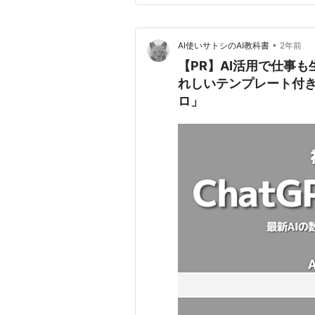
•
AI使いサトシのAI教科書
2年前
【PR】AI活用で仕事
れしいテンプレート付き「E
ロ」