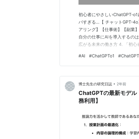
初心者にやさしいChatGPT-
バすぎる…【 チャットGPT-4
アリング】【仕事術】【副業】【G
自分の仕事にAIを導入するのは難
広がる未来の働き方 4. 「初心者
仕事にAIを導入するのは難し
#
AI
#
ChatGPTo1
#
ChatGP
分からない…」。 そう感じた
•
博士先生の研究日誌
2年前
ChatGPTの最新モデ
務利用】