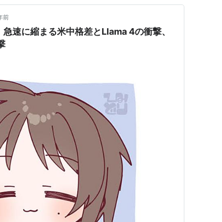
年前
：急速に縮まる米中格差とLlama 4の衝撃、
撃