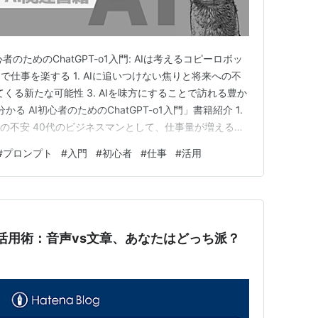
のためのChatGPT-o1入門: AIは考えるコピーロボッ
仕事を楽する 1. AIに追いつけない焦りと将来への不
えてくる新たな可能性 3. AIを味方にすることで訪れる豊か
かる AI初心者のためのChatGPT-o1入門」書籍紹介 1.
への不安 40代のビジネスマンとして、仕事量が増える一
していませんか？ 特にAIやChatGPTのような最新技
#
プロンプト
#
入門
#
初心者
#
仕事
#
活用
ま、周りの若手が次々と成果を出してい…
T活用術：音声vs文章、あなたはどっち派？