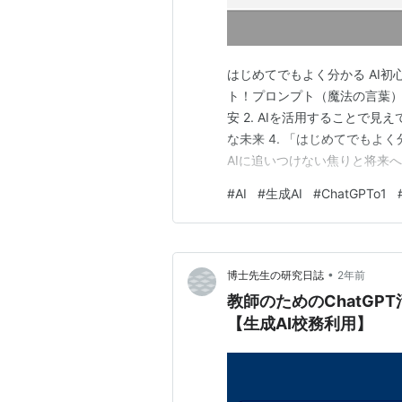
はじめてでもよく分かる AI初心者
ト！プロンプト（魔法の言葉）で
安 2. AIを活用することで見
な未来 4. 「はじめてでもよく分
AIに追いつけない焦りと将来
方で効率を求められる状況に疲弊
#
AI
#
生成AI
#
ChatGPTo1
術に対する理解が進まないま
•
博士先生の研究日誌
2年前
教師のためのChatGP
【生成AI校務利用】