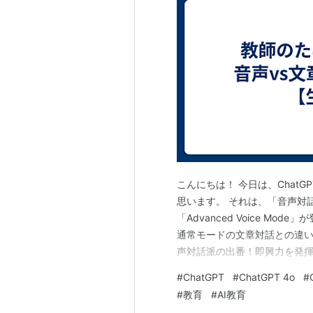
こんにちは！ 今日は、Chat
思います。 それは、「音声対
「Advanced Voice M
通常モードの文章対話との違い
声対話派の出番！即興力を発揮せ
業後の「あの瞬間」を逃さない！ 
#
ChatGPT
#
ChatGPT 4o
#
対話派の真骨頂！緻密な計画を立
#
教育
#
AI教育
フ…