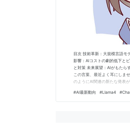
目次 技術革新：大規模言語モデ
影響：AIコストの劇的低下と
と対策 未来展望：AIがもたら
この言葉、最近よく耳にしませ
のようにAI関連の新たな発表が
の変化の速度が一段と加速して
#
AI最新動向
#
Llama4
#
Cha
したかと思えば、コンテキスト
のモデルが発表され、さら…