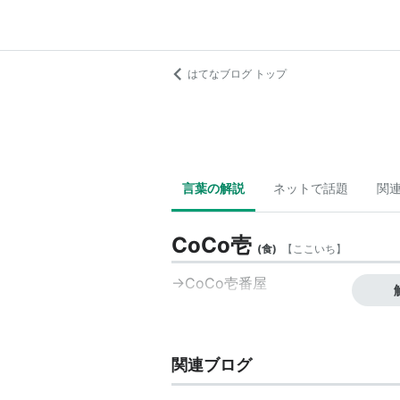
はてなブログ トップ
言葉の解説
ネットで話題
関
CoCo壱
(
食
)
【
ここいち
】
→
CoCo壱番屋
関連ブログ