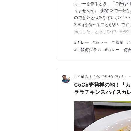
カレーを作るとき、「ご飯は何
りませんか。 茶碗1杯で十分
ので意外と悩みやすいポイント
200gを食べることが多いで
満足した」と感じやすい量が2
少し重たく感じることもあり、
#
カレー
#
カレー ご飯量
#
カレーの適量は全員同じではあ
#
ご飯何グラム
#
カレー 何
変わります。 この記事では、
•
日々是楽（Enjoy it every day！）
CoCo壱発祥の地！「カ
ララチキンスパイスカ