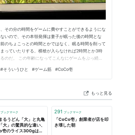
て、その分の時間をゲームに費やすことができるようにな
はないので、その本領発揮は妻子が眠った後の時間とな
る前のちょこっとの時間とかではなく、眠る時間を削って
まっていたりする。横槍が入らなければ2時間とか3時
るのだ。 この年齢になってこんなにゲームをぶっ続け
なんじゃないかと自分で思う。と、自分で思ったところで
#
そういうひと
#
ゲーム筋
#
CoCo壱
もスポーツをやり続けているひとも同じなのかもしれない
もとより、山登りなんか歳をと…
もっと見る
291
ブックマーク
ブックマーク
まるうどん「大」と丸亀
「CoCo壱」創業者が店を叩
「大」の驚異的な違い、
き壊した朝
Co壱のライス300gは吉