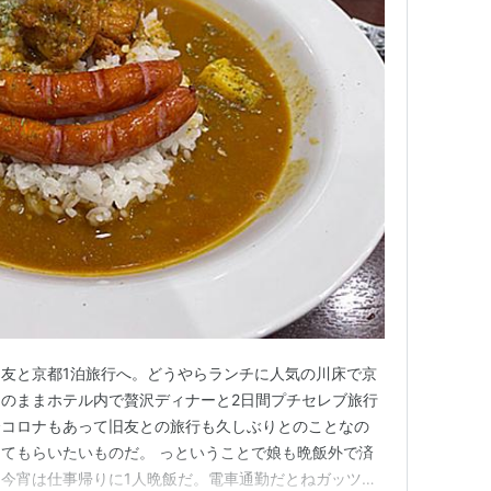
友と京都1泊旅行へ。どうやらランチに人気の川床で京
のままホテル内で贅沢ディナーと2日間プチセレブ旅行
〜コロナもあって旧友との旅行も久しぶりとのことなの
てもらいたいものだ。 っということで娘も晩飯外で済
今宵は仕事帰りに1人晩飯だ。電車通勤だとねガッツリ