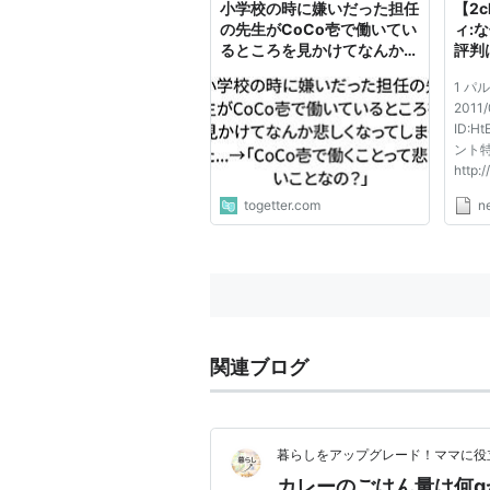
小学校の時に嫌いだった担任
【2
の先生がCoCo壱で働いてい
ィ:
るところを見かけてなんか悲
評判
しくなってしまっ
1 パ
た...→「CoCo壱で働くこと
2011/
って悲しいことなの？」
ID:Ht
ント
http:/
k=20
togetter.com
n
レー
国本
カレ
１０
ーラ
「カレー
関連ブログ
暮らしをアップグレード！ママに役
カレーのごはん量は何g