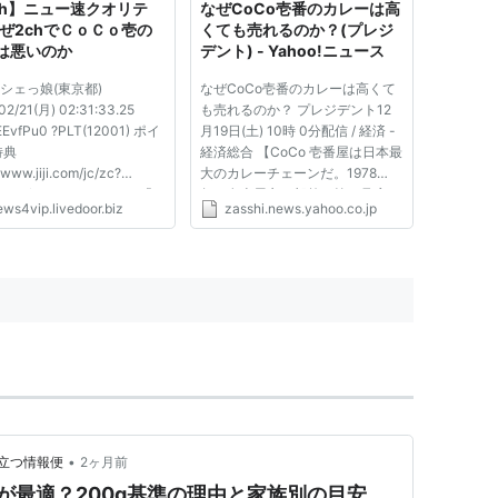
ch】ニュー速クオリテ
なぜCoCo壱番のカレーは高
なぜ2chでＣｏＣｏ壱の
くても売れるのか？(プレジ
は悪いのか
デント) - Yahoo!ニュース
ルシェっ娘(東京都)
なぜCoCo壱番のカレーは高くて
02/21(月) 02:31:33.25
も売れるのか？ プレジデント12
EEvfPu0 ?PLT(12001) ポイ
月19日(土) 10時 0分配信 / 経済 -
特典
経済総合 【CoCo 壱番屋は日本最
/www.jiji.com/jc/zc?
大のカレーチェーンだ。1978
1102/2011021000478 「カ
年、名古屋市の郊外に第一号店を
ews4vip.livedoor.biz
zasshi.news.yahoo.co.jp
ハウスＣｏＣｏ壱番屋」、米
オープン、今では1207店を擁す
土に進出＝１号店オープン
る巨大チェーンとなった。年間の
ー専門店を展開する壱番屋は
売上高は699億円（2009年5
日、米国カリフォルニア州ト
月）。 創業者で現特別顧問の宗
ンス市に現地時間の９日、
次徳二は幼...
...
•
立つ情報便
2ヶ月前
が最適？200g基準の理由と家族別の目安