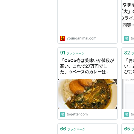
野屋
店メ
い
younganimal.com
t
91
82
ブックマーク
「CoCo壱は美味いが値段が
「お
高い、これで27万円でし
い」
た」→ベースのカレーは
びに
1404円なはずなので53719
いた
辛で頼んだ説
ック
した
togetter.com
t
66
65
ブックマーク