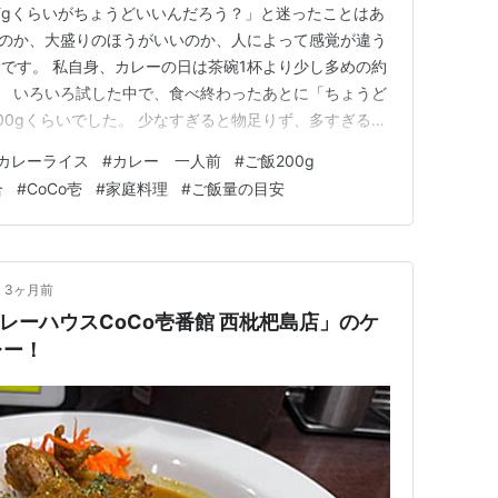
gくらいがちょうどいいんだろう？」と迷ったことはあ
なのか、大盛りのほうがいいのか、人によって感覚が違う
です。 私自身、カレーの日は茶碗1杯より少し多めの約
す。 いろいろ試した中で、食べ終わったあとに「ちょうど
00gくらいでした。 少なすぎると物足りず、多すぎると
今では自然とこのくらいに落ち着いています。 ただ、
カレーライス
#
カレー 一人前
#
ご飯200g
りません。 年齢や性別、活動量によっても必要な量は
合
#
CoCo壱
#
家庭料理
#
ご飯量の目安
カレーのごはん…
3ヶ月前
レーハウスCoCo壱番館 西枇杷島店」のケ
レー！