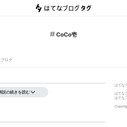
CoCo壱
連ブログ
はてな
解説の続きを読む
はてな
はてな
Copyrig