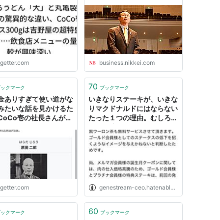
の超特盛と同等……飲食
ニューの量比較が興味深
ogetter.com
business.nikkei.com
70
ブックマーク
ブックマーク
金ありすぎて使い道がな
いきなりステーキが、いきな
みたいな話を見かけるた
りマクドナルドにはならない
CoCo壱の社長さんが築
たった１つの理由。むしろ
私財を投げ打ってクラシ
COCO壱になった。 - 頭の
コンサートホールを建設
中を空っぽにするブログ
話を思い出す
ogetter.com
genestream-ceo.hatenablog.com
60
ブックマーク
ブックマーク