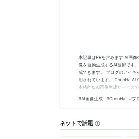
本記事はPRを含みます AI画
像を自動生成するAI技術です
成できます。 ブログのアイキ
用されています。 ConoHa AI 
本格的なAI画像生成サービス
られます。 テキスト入力だけ
#
AI画像生成
#
ConoHa
#
ブ
作、高スペックPCが不要 GM
ネットで話題