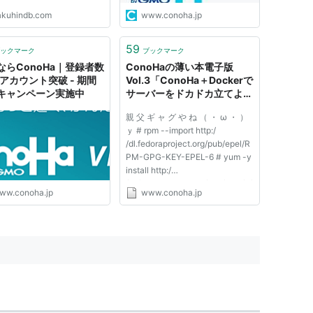
2.パソコン 13.Berkeley DB
akuhindb.com
www.conoha.jp
の他技術系 15.企画 16.スマ
ン 17.鑑賞 18.皆声.jpニュ
19.インターネット業界 20.
59
ックマーク
ブックマーク
ニュアル(...
SならConoHa｜登録者数
ConoHaの薄い本電子版
万アカウント突破 - 期間
Vol.3「ConoHa＋Dockerで
キャンペーン実施中
サーバーをドカドカ立てよ
う」
親 父 ギ ャ グ や ね （ ・ ω ・ ）
ｙ # rpm --import http:/
/dl.fedoraproject.org/pub/epel/R
PM-GPG-KEY-EPEL-6 # yum -y
install http:/
/dl.fedoraproject.org/pub/epel/6/
ww.conoha.jp
www.conoha.jp
x86_64/epel-rele ase-6-
8.noarch.rpm # yum -y install
docker-io # service docker start
# docker pull centos Pulling
repository cent...