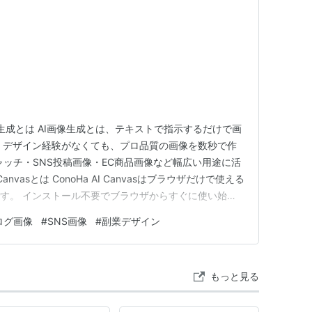
像生成とは AI画像生成とは、テキストで指示するだけで画
。 デザイン経験がなくても、プロ品質の画像を数秒で作
ャッチ・SNS投稿画像・EC商品画像など幅広い用途に活
Canvasとは ConoHa AI Canvasはブラウザだけで使える
です。 インストール不要でブラウザからすぐに使い始め
で高品質な画像を生成 商用利用可能 ブラウザだけで動
ログ画像
#
SNS画像
#
副業デザイン
Oインターネットが提供する国産サービス AI画像生成…
もっと見る