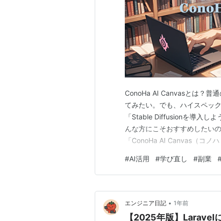
ConoHa AI Canvasと
てみたい。でも、ハイスペック
「Stable Diffusion
んな方にこそおすすめしたいの
「ConoHa AI Canvas
ウザ上で動く高性能なAI画像
#
AI活用
#
学び直し
#
副業
も、スマホやタブレットからで
でき…
•
エンジニア日記
1年前
【2025年版】Larav