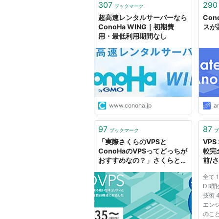
307
290
ブックマーク
超高速レンタルサーバーなら
Co
ConoHa WING｜初期費
スが
用・最低利用期間なし
www.conoha.jp
a
97
87
ブックマーク
ブ
「実際さくらのVPSと
VPS
ConoHaのVPSってどっちが
較完
おすすめなの？」さくらと
前/
ConoHaあわせて累計200
ら/Se
全て 
万円以上使っている僕が説明
ha
DB開
してみる - とうふや開発日誌
技術 4
エンジ
のこと 