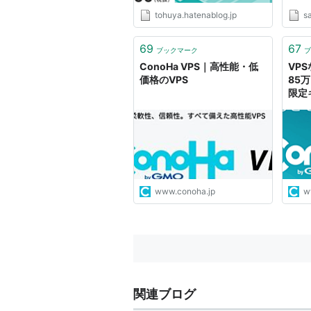
こと 1
tohuya.hatenablog.jp
s
14.そ
ートフォ
ース 
69
67
ブックマーク
ブ
運用マ
ConoHa VPS｜高性能・低
VP
価格のVPS
85
限定
www.conoha.jp
w
関連ブログ