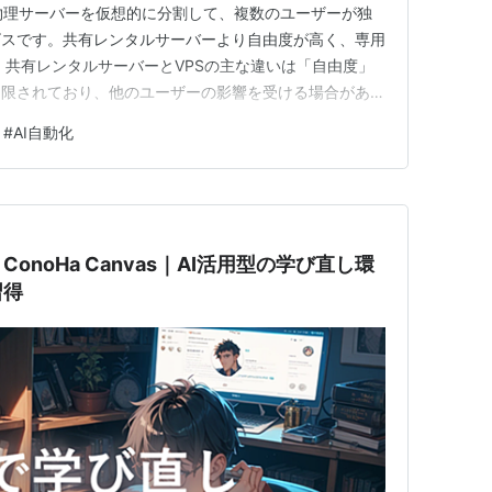
は、1台の物理サーバーを仮想的に分割して、複数のユーザーが独
ビスです。共有レンタルサーバーより自由度が高く、専用
 共有レンタルサーバーとVPSの主な違いは「自由度」
制限されており、他のユーザーの影響を受ける場合があり
境として独立しているため、OSの設定やソフトウェアの
#
AI自動化
VPSが必要になる場面4選 ① WordPressブログの本
noHa Canvas｜AI活用型の学び直し環
習得