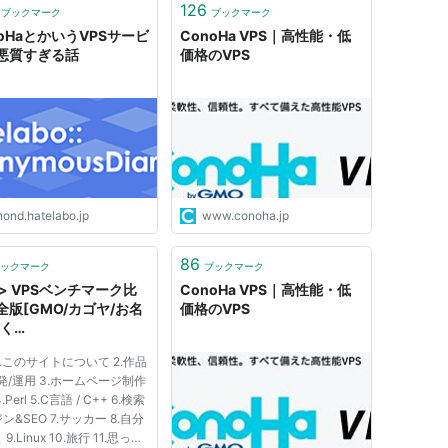
126
ブックマーク
ブックマーク
noHaとかいうVPSサービ
ConoHa VPS｜高性能・低
悪質すぎる話
価格のVPS
nond.hatelabo.jp
www.conoha.jp
86
ックマーク
ブックマーク
 > VPSベンチマーク比
ConoHa VPS｜高性能・低
全版[GMO/カゴヤ/お名
価格のVPS
さく
rversman(DTI)/cono
1.このサイトについて 2.作品
+専用サーバ]
発/運用 3.ホームページ制作
.Perl 5.C言語 / C++ 6.検索
ン&SEO 7.サッカー 8.自分
9.Linux 10.旅行 11.思った