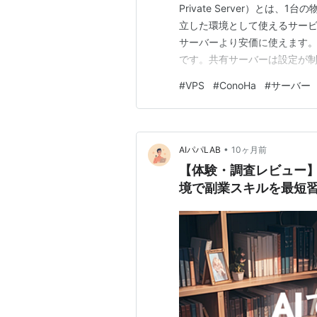
Private Server）と
立した環境として使えるサー
サーバーより安価に使えます。
です。共有サーバーは設定が
ますが、VPSは自分専用の環
#
VPS
#
ConoHa
#
サーバー
インストールを自由に行えます。 
格運用 ア…
•
AIパパLAB
10ヶ月前
【体験・調査レビュー】Co
境で副業スキルを最短