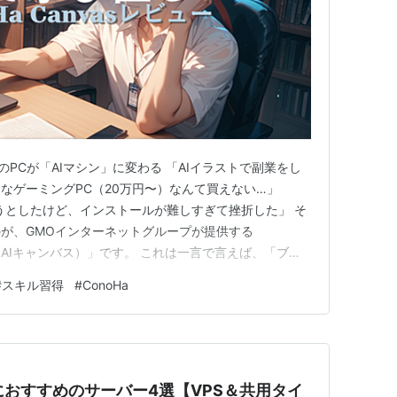
は？普通のPCが「AIマシン」に変わる 「AIイラストで副業をし
なゲーミングPC（20万円〜）なんて買えない…」
を導入しようとしたけど、インストールが難しすぎて挫折した」 そ
が、GMOインターネットグループが提供する
（コノハ AIキャンバス）」です。 これは一言で言えば、「ブラ
生成スタジオ」。あなたの手持ちのPCがどんなに古くて
#
スキル習得
#
ConoHa
も、クラウドの力を使ってサクサクAI画像を作ることが
elにおすすめのサーバー4選【VPS＆共用タイ