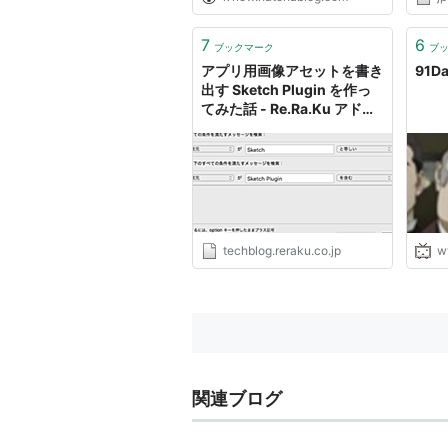
7
6
ブックマーク
ブ
アプリ用画像アセットを書き
91D
出す Sketch Plugin を作っ
てみた話 - Re.Ra.Ku アドベ
ントカレンダー day 6 -
Re.Ra.Ku tech blog
techblog.reraku.co.jp
w
関連ブログ