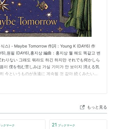
데이식스) - Maybe Tomorrow 作詞：Young K (DAY6) 作
(DAY6),원필 (DAY6),홍지상 編曲：홍지상 뭘 해도 똑같고 변
わりない 그래도 뭐라도 하긴 하지만 それでも何かしら
픔이 僕を包む苦しみは 가실 기미가 안 보이지 消える気
히 今というものが永遠に 계속될 것 같아 続くみたいだ
 時間よ 流れてくれ こんな僕を見てよ 눈물만 차올라…
もっと見る
21
ブックマーク
ブックマーク