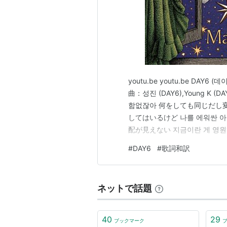
youtu.be youtu.be DAY6 (
曲：성진 (DAY6),Young K 
함없잖아 何をしても同じだし変
してはいるけど 나를 에워싼 아
配が見えない 지금이란 게 영원
시간아 흘러가 이런 날 좀 봐
#
DAY6
#
歌詞和訳
ネットで話題
40
29
ブックマーク