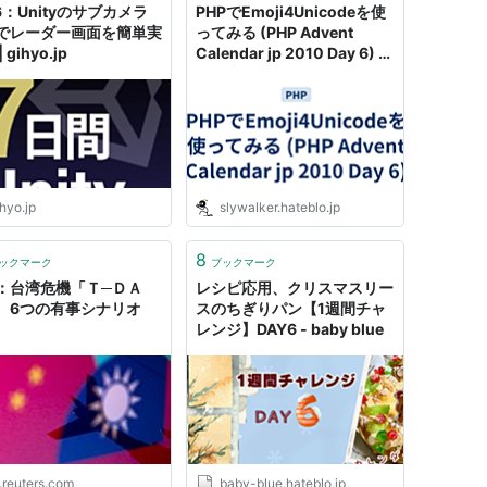
6：Unityのサブカメラ
PHPでEmoji4Unicodeを使
でレーダー画面を簡単実
ってみる (PHP Advent
 gihyo.jp
Calendar jp 2010 Day 6) -
忍び歩く男 - SLYWALKER
hyo.jp
slywalker.hateblo.jp
8
ックマーク
ブックマーク
：台湾危機「Ｔ─ＤＡ
レシピ応用、クリスマスリー
、6つの有事シナリオ
スのちぎりパン【1週間チャ
レンジ】DAY6 - baby blue
.reuters.com
baby-blue.hateblo.jp