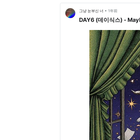
•
그냥 눈부신 너
1年前
DAY6 (데이식스) - May