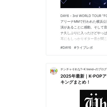
DAY6 - 3rd WORLD TOUR
アリーナMMで行われた横浜公
演があることに感動。そして音
ナ久しぶりに入ったけどやっ
耳にもしっかりギター音が聞こ
会場内のスピーカーもソニーな
#
DAY6
#
ライブレポ
たい。てかもっと音響に特化した会場が
チンチャそれな?~K trend~のブログ
2025年最新｜K-PO
キングまとめ！