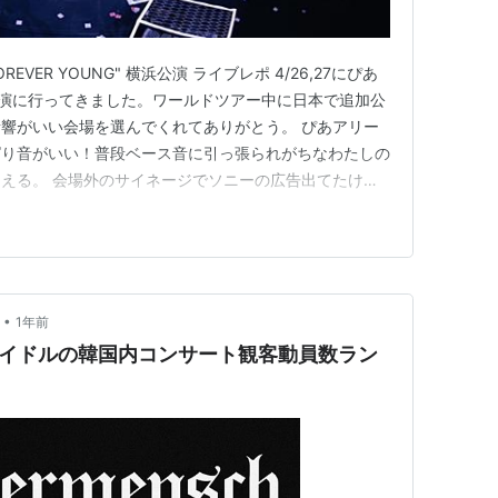
 "FOREVER YOUNG" 横浜公演 ライブレポ 4/26,27にぴあ
演に行ってきました。ワールドツアー中に日本で追加公
響がいい会場を選んでくれてありがとう。 ぴあアリー
ぱり音がいい！普段ベース音に引っ張られがちなわたしの
える。 会場外のサイネージでソニーの広告出てたけど
のかな。今後も全バンドはぴあアリかKアリでお願いし
増えるといいね。 -setlist- Best Part…
•
1年前
Pアイドルの韓国内コンサート観客動員数ラン