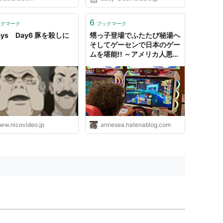
6
ックマーク
ブックマーク
ays Day6 豚を殺しに
甥っ子登場でふたたび秘湯へ
そしてゲーセンで日本のゲー
ムを堪能!! ～アメリカ人悪ガ
キの日本滞在記 Day 6～ - 猫
の名はプーチン~The silly
alley cat's blog~
ww.nicovideo.jp
annesea.hatenablog.com