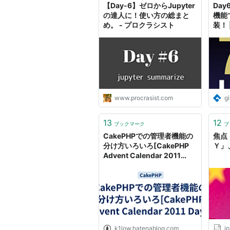
【Day-6】ゼロからJupyter
Day
の達人に！使い方の総まと
機能
め。 - プロクラシスト
装！ |
www.procrasist.com
gi
13
12
ブックマーク
ブ
CakePHPでの管理者機能の
焦点
分け方いろいろ[CakePHP
Ｙ」
Advent Calendar 2011
Day6] -
Copy/Cut/Paste/Hatena
k1low.hatenablog.com
jp