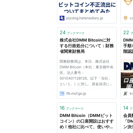
piyolog.hatenadiary.jp
c
24
22
ブックマーク
株式会社DMM Bitcoinに対
DMM
する行政処分について：財務
手順
省関東財務局
階認
ろぐ.
関東財務局は、本日、株式会社
DMM Bitcoin（本社：東京都中央
区。法人番号：
5010401128129。以下「当社」
という。）に対し、資金決済に関
する法律（平成21年法律第59
lfb.mof.go.jp
k
号。以下「法」という。）第63
条の16の規定に基づき、下記のと
おり行政処分を行った。 記 本流
16
14
ブックマーク
ブ
出事案についての具体的な事実関
DMM Bitcoin（DMMビット
会員
係及び根本原因の分析・究...
コイン）の口座開設はおすす
「D
め！他社に比べて、使いやす
ン決済
い - 初心者の投資家マガジン
#bit