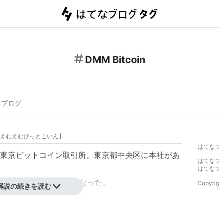
DMM Bitcoin
連ブログ
えむえむびっとこいん
】
はてな
東京ビットコイン取引所
。東京都中央区に本社があ
はてな
はてな
年12月12日に現在の社名となった。
Copyrig
解説の続きを読む