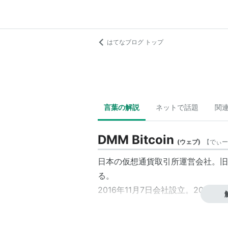
はてなブログ トップ
言葉の解説
ネットで話題
関
DMM Bitcoin
(
ウェブ
)
【
でぃー
日本の仮想通貨取引所運営会社。旧
る。
2016年11月7日会社設立。2017