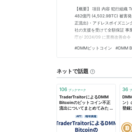
【概要】 項目 内容 犯行組織 Trader
482億円 (4,502.9BTC) 被
正流出)・アドレスポイズニング攻
社の支援を受けて全額保証 事業移管
庁が 2024/09 に業務改善
大な問題) ■手口 項目 内容 侵入
#
DMMビットコイン
#
DMM Bi
ネットで話題
106
36
ブックマーク
TraderTraitorによるDMM
DMM
Bitcoinのビットコイン不正
ン）
流出についてまとめてみた -
登録
piyolog