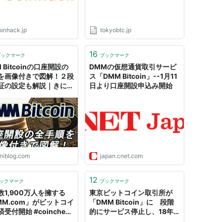
oinhack.jp
tokyobtc.jp
16
ブックマーク
ブックマーク
 Bitcoinの口座開設の
DMMの仮想通貨取引サービ
を画像付きで図解！２段
ス「DMM Bitcoin」--1月11
証の設定も解説｜きにぶ
日より口座開設申込み開始
com
iniblog.com
japan.cnet.com
12
ックマーク
ブックマーク
数1,900万人を擁する
東京ビットコイン取引所が
MM.com」がビットコイ
「DMM Bitcoin」に 段階
受付開始 #coincheck
的にサービス停止し、18年1
coin - coincheck Blog
月から新サービスへ