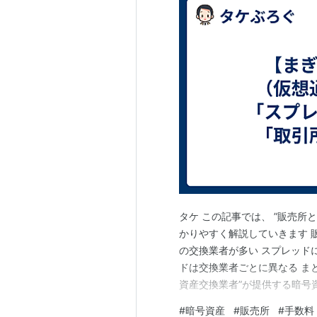
タケ この記事では、 ”販売所と
かりやすく解説していきます 販
の交換業者が多い スプレッド
ドは交換業者ごとに異なる ま
資産交換業者”が提供する暗号
下「交換業者」）とは、「DMMBi
#
暗号資産
#
販売所
#
手数料