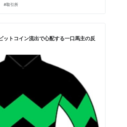
とです。 販売所 ”販売所”とは、暗号資産を交換業者か
ク
#
取引所
ビットコイン流出で心配する一口馬主の反