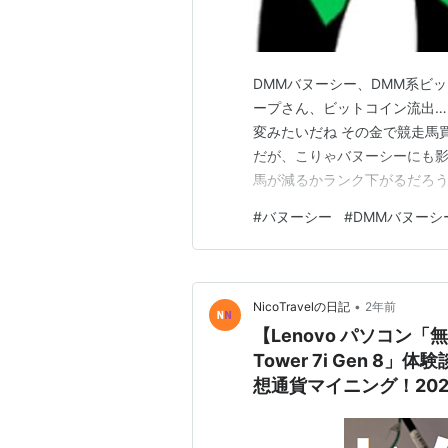
DMMバヌーシー、DMM系ビ
ープさん、ビットコイン流出… 
変みたいだね その金で競走馬
だが、こりゃバヌーシーにも影
馬が減るかランク下がるだろう
るな やはり仮想通貨は怖いね
#
バヌーシー
#
DMMバヌーシ
ーに関係ないけど、間接的にダ
ろ影響出る損失やろ またDMM
•
NicoTravelの日記
2年前
【Lenovo パソコン「
Tower 7i Gen 
想通貨マイニング！20
るのか！ビットコイン