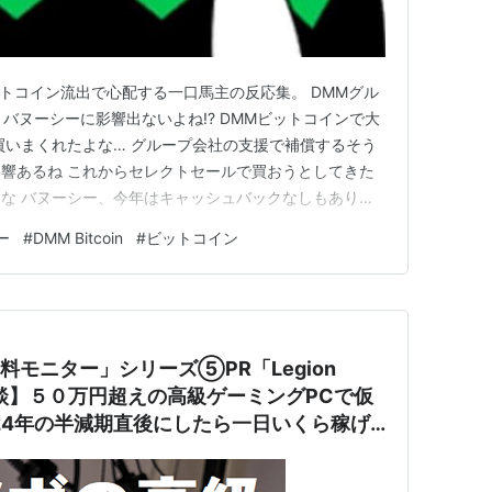
ットコイン流出で心配する一口馬主の反応集。 DMMグル
バヌーシーに影響出ないよね!? DMMビットコインで大
買いまくれたよな… グループ会社の支援で補償するそう
響あるね これからセレクトセールで買おうとしてきた
な バヌーシー、今年はキャッシュバックなしもありう
ぇ… バヌーシーへの影響がどうなるか不安やな バヌーシ
ー
#
DMM Bitcoin
#
ビットコイン
メージ喰らいそう これそうとヤバそう バヌーシーにも
バヌー…
無料モニター」シリーズ⑤PR「Legion
8」体験談】５０万円超えの高級ゲーミングPCで仮
24年の半減期直後にしたら一日いくら稼げ
換算で実践レポート！！