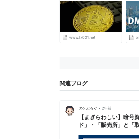
www.fx001.net
bi
関連ブログ
•
タケぶろぐ
2年前
【まぎらわしい】暗号
ド」・「販売所」と「