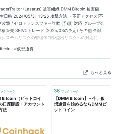
Traitor (Lazarus) 被害組織 DMM Bitcoin 被害額
害発生日時 2024/05/31 13:26 攻撃方法 ・不正アクセス(不
撃 / ゼロトランスファー詐欺 (予想) 対応 グループ会
先 SBIVCトレード (2025/03の予定) その他 金融
命令 (システムリスクの管理体制や流出リスクへの対応に重
 ・Ginco従業員をLinkedInでリクルーターを…
tcoin
#
仮想通貨
もっと見る
36
ブックマーク
ブックマーク
 Bitcoin（ビットコイ
【DMM Bitcoin】 - 今、仮
の口座開設・アカウント
想通貨を始めるならDMMビ
方法
ットコイン