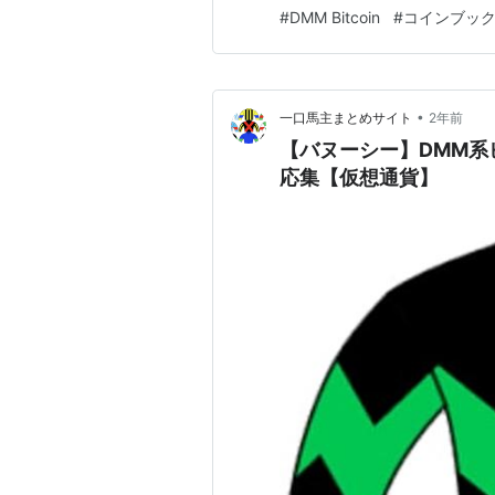
をするために利用する業者のこ
#
DMM Bitcoin
#
コインブッ
ら購入…
•
一口馬主まとめサイト
2年前
【バヌーシー】DMM系
応集【仮想通貨】