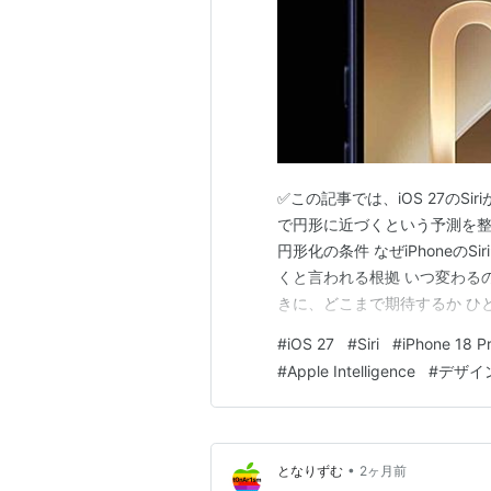
✅この記事では、iOS 27のSir
で円形に近づくという予測を整理
円形化の条件 なぜiPhoneのSi
くと言われる根拠 いつ変わる
きに、どこまで期待するか ひ
め：今は形を確かめ、円形は秋の
#
iOS 27
#
Siri
#
iPhone 18 P
入れたiPhoneでSiriを呼ぶと、
#
Apple Intelligence
#
デザイ
•
となりずむ
2ヶ月前