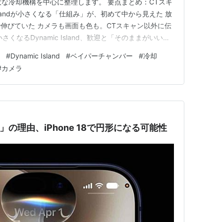
型化と巨大な冷却機構を中心に整理します。 要点まとめ：CTスキ
 Islandが小さくなる「仕組み」が、初めて中から見えた 放
伸びていた カメラも画面も色も。CTスキャン以外に伝
くなるDynamic Island、歓迎と「そのままがいい」
ろが「画面の中身」から「中の作り」へ まとめ：CTスキ
#
Dynamic Island
#
ベイパーチャンバー
#
冷却
し どうも、となりです。 iPhone…
#
カメラ
ル型」の理由、iPhone 18で円形になる可能性