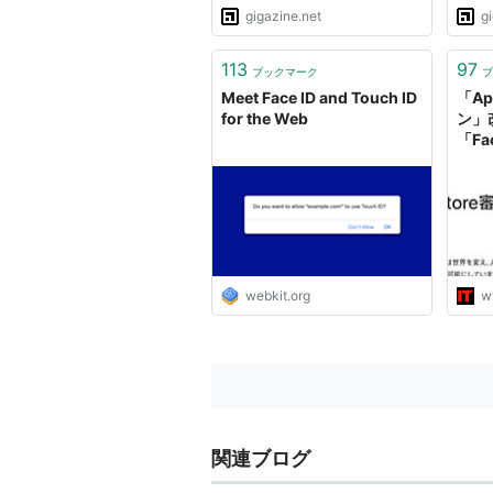
gigazine.net
g
113
97
ブックマーク
ブ
Meet Face ID and Touch ID
「Ap
for the Web
ン」
「Fa
webkit.org
w
関連ブログ