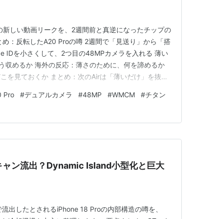
ir 2の新しい動画リークを、2週間前と真逆になったチップの
め：反転したA20 Proの噂 2週間で「見送り」から「搭
e IDを小さくして、2つ目の48MPカメラを入れる 薄い
をどう収めるか 海外の反応：薄さのために、何を諦めるか
こを見ておくか まとめ：次のAirは「薄いだけ」を抜け
薄型のiPhone Airは、話が出るたびに評価がくるくる
 Pro
#
デュアルカメラ
#
48MP
#
WMCM
#
チタン
2週間前は「次のAir 2は、いいチップ（…
Tスキャン流出？Dynamic Island小型化と巨大
出したとされるiPhone 18 Proの内部構造の噂を、