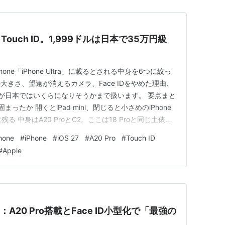
なしTouch ID。1,999ドルは日本で35万円級
ne「iPhone Ultra」に載るとされる中身を6つに絞っ
きさ、望遠が消えるカメラ、Face IDをやめた理由、
額が日本ではいくらになりそうかまで扱います。 要点まと
たか 開くとiPad mini、閉じると小さめのiPhone
る 中身はA20 ProとC2。ここは18 Proと同じ土俵
IDが電源ボタンに戻る iOS 27で画面は割れる。ただしiPad
one
#
iPhone
#
iOS 27
#
A20 Pro
#
Touch ID
、日本では…
#
Apple
ーク：A20 Pro搭載とFace ID小型化で「最強の