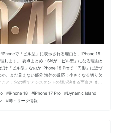
iがiPhoneで「ピル型」に表示される理由と、iPhone 18
します。 要点まとめ：Siriが「ピル型」になる理由と
riだけ「ピル型」なのか iPhone 18 Proで「円形」に近づ
のか、まだ見えない部分 海外の反応：小さくなる切り欠
とこと：穴の幅でアシスタントの顔が決まる面白さ まと
ハードで答え合わせ どうも、となりです。 iOS 27を
ro
#
iPhone 18
#
iPhone 17 Pro
#
Dynamic Island
画面上部のDynamic …
ン
#
噂・リーク情報