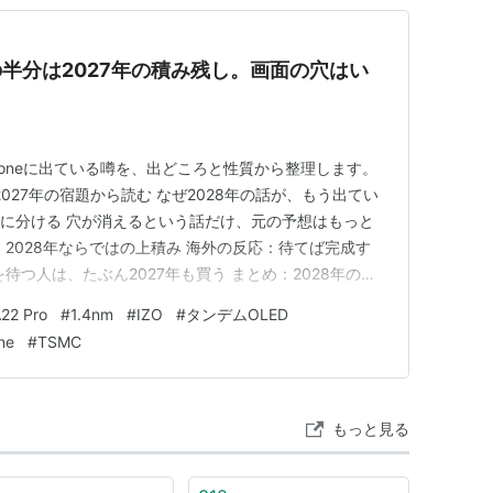
、噂の半分は2027年の積み残し。画面の穴はい
Phoneに出ている噂を、出どころと性質から整理します。
2027年の宿題から読む なぜ2028年の話が、もう出てい
つに分ける 穴が消えるという話だけ、元の予想はもっと
2028年ならではの上積み 海外の反応：待てば完成す
待つ人は、たぶん2027年も買う まとめ：2028年の噂
、となりです。 2028年のiPhone、と言われても、
22 Pro
#
1.4nm
#
IZO
#
タンデムOLED
ね。今年9月のモデルすらまだ発表されていません。 た
ne
#
TSMC
もっと見る