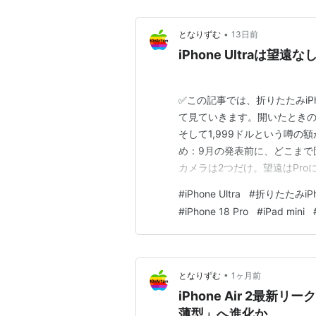
•
となりずむ
13日前
iPhone Ultraは望遠
✅この記事では、折りたたみiPho
て見ていきます。開いたときの大
そして1,999ドルという噂の
め：9月の発表前に、どこまで固まっ
カメラは2つだけ。望遠はProに残
Face IDが消えて、Touch 
#
iPhone Ultra
#
折りたたみiPh
にはならない 1,999ドルなら
#
iPhone 18 Pro
#
iPad mini
•
となりずむ
1ヶ月前
iPhone Air 2最新リ
薄型」へ進化か