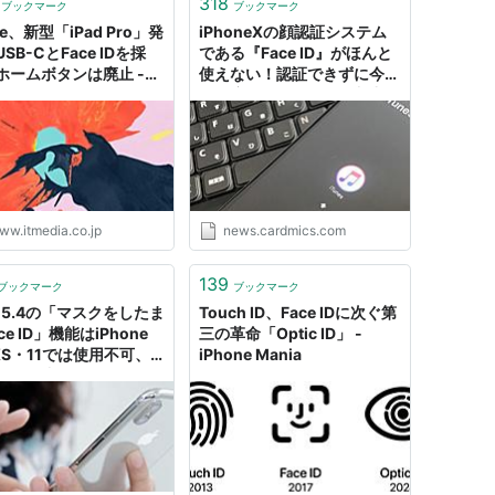
318
ブックマーク
ブックマーク
le、新型「iPad Pro」発
iPhoneXの顔認証システム
SB-CとFace IDを採
である『Face ID』がほんと
ホームボタンは廃止 -
使えない！認証できずに今ま
dia NEWS
で何度、パスコードを入力さ
せられたかわかりません。 -
クレジットカードの読みもの
ww.itmedia.co.jp
news.cardmics.com
139
ブックマーク
ブックマーク
 15.4の「マスクをしたま
Touch ID、Face IDに次ぐ第
ce ID」機能はiPhone
三の革命「Optic ID」 -
XS・11では使用不可、
iPhone Mania
one 12以降ならOK