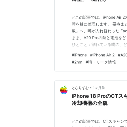
✅この記事では、iPhone A
噂を軸に整理します。 要点まと
載」へ、噂が入れ替わった Fac
まま、A20 Proの熱と電池
ひとこと：割れている噂の、ど
られるか どうも、となりです。 
#
iPhone
#
iPhone Air 2
#
A20
変わる機種だなと思います。つい
#
2nm
#
噂・リーク情報
•
となりずむ
1ヶ月前
iPhone 18 ProのC
冷却機構の全貌
✅この記事では、CTスキャンで流