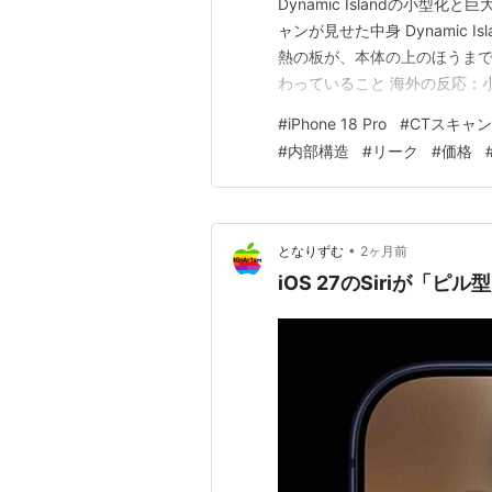
Dynamic Islandの小
ャンが見せた中身 Dynamic
熱の板が、本体の上のほうまで
わっていること 海外の反応：小さ
のあいだ ひとこと：勝負どこ
#
iPhone 18 Pro
#
CTスキャン
ャンが見せたのは、内側の作り直
#
内部構造
#
リーク
#
価格
•
となりずむ
2ヶ月前
iOS 27のSiriが「ピ