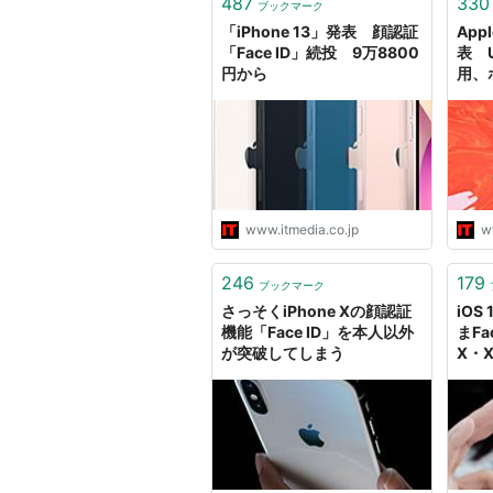
487
330
ブックマーク
「iPhone 13」発表 顔認証
App
「Face ID」続投 9万8800
表 U
円から
用、
ITme
www.itmedia.co.jp
w
246
179
ブックマーク
さっそくiPhone Xの顔認証
iOS
機能「Face ID」を本人以外
まFa
が突破してしまう
X・
iPh