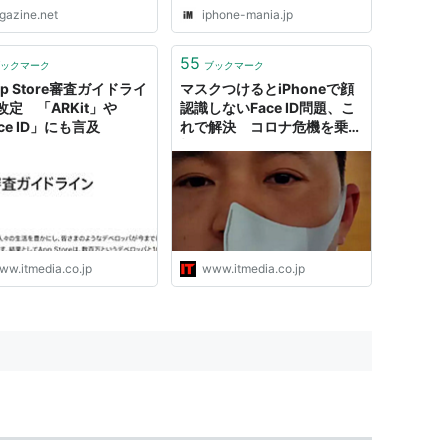
igazine.net
iphone-mania.jp
55
ックマーク
ブックマーク
p Store審査ガイドライ
マスクつけるとiPhoneで顔
改定 「ARKit」や
認識しないFace ID問題、こ
ce ID」にも言及
れで解決 コロナ危機を乗り
切るために
ww.itmedia.co.jp
www.itmedia.co.jp