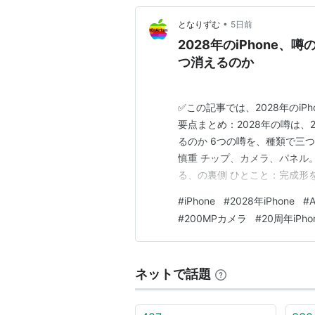
•
となりずむ
5日前
2028年のiPhone
つ消えるのか
✅この記事では、2028年のi
要点まとめ：2028年の噂は、
るのか 6つの噂を、種類で三
慎重 チップ、カメラ、パネル。
る、の裏側 ひとこと：完成形を
は、まだ誰の約束でもない どうも
#
iPhone
#
2028年iPhone
#
A
さすがに気が早いと思いますよ
#
200MPカメラ
#
20周年iPho
だ、Ma…
ネットで話題