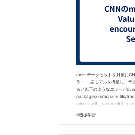
mnistデータセットを対象にCN
ラー 一度モデルを構築し、予
ると以下のようなエラーが出る """ /usr
packages/keras/src/utils/trac
raise e.with_traceback(filtere
#
機械学習