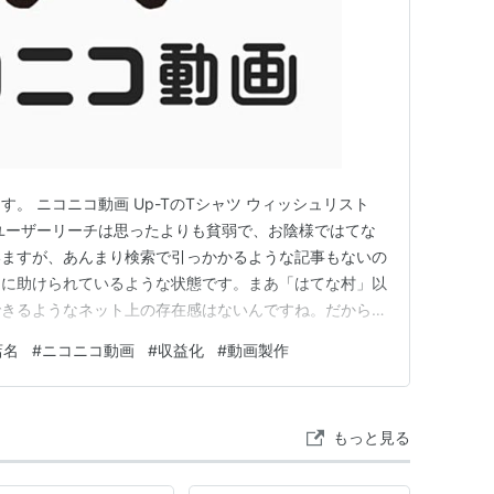
。 ニコニコ動画 Up-TのTシャツ ウィッシュリスト
私のユーザーリーチは思ったよりも貧弱で、お陰様ではてな
いますが、あんまり検索で引っかかるような記事もないの
々に助けられているような状態です。まあ「はてな村」以
できるようなネット上の存在感はないんですね。だから
にはドメインも取得しなければならないですし、今更参入す
店名
#
ニコニコ動画
#
収益化
#
動画製作
います。 かといって「ペンタクラスタキーボード」と
主義に走るの…
もっと見る