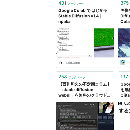
431
375
ブックマーク
Google Colab で はじめる
画像生
Stable Diffusion v1.4｜
Diff
npaka
Col
いま
note.com
i
258
197
ブックマーク
【西川和久の不定期コラム】
Goo
「stable diffusion-
を無
webui」を無料のクラウド環
Qiita
境「Google Colab」で爆速
で動かす！