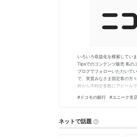
いろいろ収益化を模索しています
Tipsでのコンテンツ販売 
ブログでフォローいただいて
で、実質みなさま固定客の方
外から不特定多数にアピール
AdSenseなどで展開する
#
ドコモの銀行
#
ユニーク支
るにはハードルが高いと感じて
いう看板を捨ててアクセス至上
ネットで話題