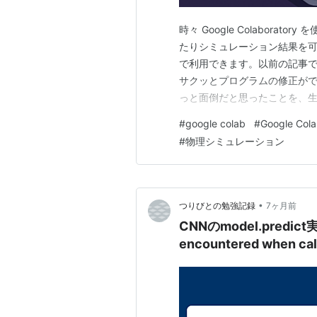
時々 Google Colabora
たりシミュレーション結果を
で利用できます。以前の記事で紹介
サクッとプログラムの修正が
っと面倒だと思ったことを、生
のような事がものの数分で簡単
#
google colab
#
Google Cola
特殊相対性理論の可視化 プロ
#
物理シミュレーション
（速度がゼロでな…
•
つりびとの勉強記録
7ヶ月前
CNNのmodel.predict実
encountered when calli