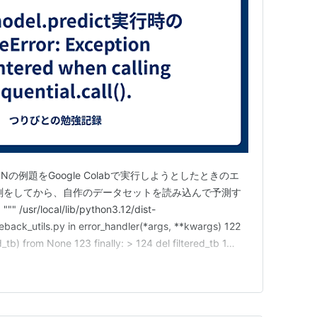
Nの例題をGoogle Colabで実行しようとしたときのエ
測をしてから、自作のデータセットを読み込んで予測す
/local/lib/python3.12/dist-
eback_utils.py in error_handler(*args, **kwargs) 122
d_tb) from None 123 finally: > 124 del filtered_tb 1…