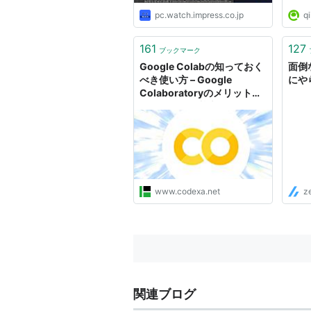
pc.watch.impress.co.jp
qi
161
127
ブックマーク
Google Colabの知っておく
面倒な
べき使い方 – Google
にや
Colaboratoryのメリット・
デメリットや基本操作のまと
め
www.codexa.net
z
関連ブログ