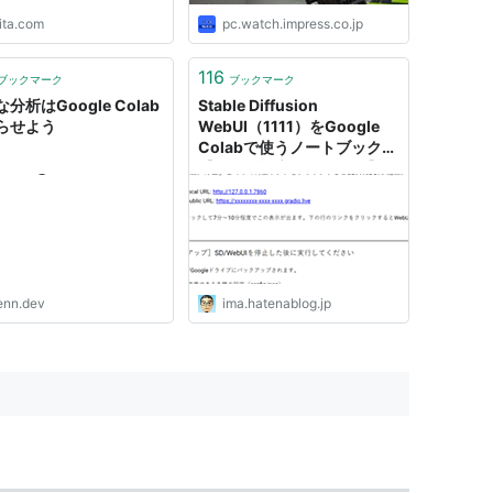
ita.com
pc.watch.impress.co.jp
116
ブックマーク
ブックマーク
分析はGoogle Colab
Stable Diffusion
らせよう
WebUI（1111）をGoogle
Colabで使うノートブック
【画像も設定も自動保存】 -
ただいま村
enn.dev
ima.hatenablog.jp