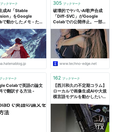
305
ブックマーク
ブックマーク
成AI「Stable
破壊的でヤバいAI歌声合成
usion」をGoogle
「Diff-SVC」がGoogle
abで動かしたメモ - ただ
Colabでの公開停止。一部ユ
村
ーザーがセレブや商用音源を
勝手に利用で自主制限
（CloseBox） | テクノエッ
ジ TechnoEdge
ma.hatenablog.jp
www.techno-edge.net
162
ブックマーク
ブックマーク
gle Colabで英語の論文
【西川和久の不定期コラム】
料で翻訳する方法 -
ローカルで画像生成AIや大規
模言語モデルを動かしたい！
Google ColabからRTX
3070 Ti+GPU Boxへ乗り換
え!?