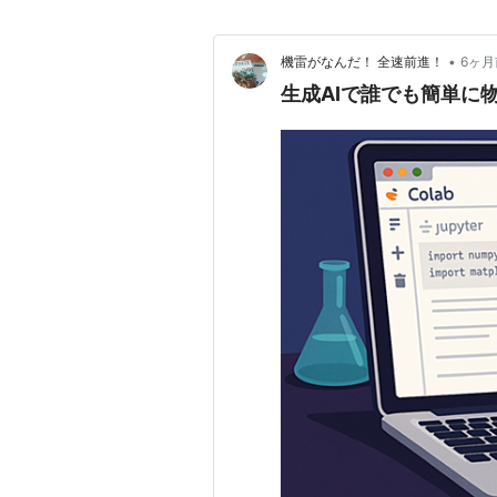
•
機雷がなんだ！ 全速前進！
6ヶ月
生成AIで誰でも簡単に