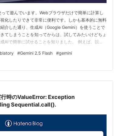
tory を使って遊んでいます。Webブラウザだけで簡単に計算し
可視化したりできて非常に便利です。しかも基本的に無料
した通り、生成AI（Google Gemini）を使うことで
できてしまうことを知ってからは、試してみたいけどちょ
成AIで簡単に試せることを知りました。 例えば、以下
に試せてしまいます。なんて恵まれた時代だ。 例１：
blatory
#
Gemini 2.5 Flash
#
gemini
ンプト： アインシュタインの特殊相対性理論の一般式
行時のValueError: Exception
ng Sequential.call().