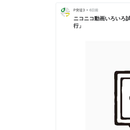
•
P突堤3
6日前
ニコニコ動画いろいろ
行」