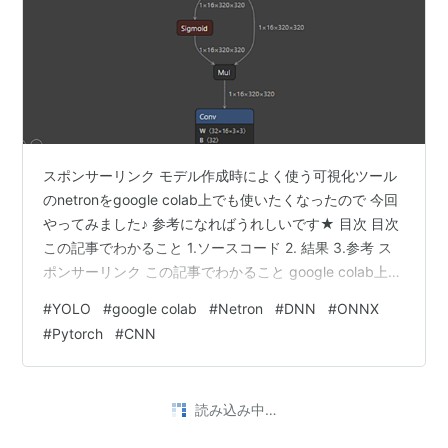
スポンサーリンク モデル作成時によく使う可視化ツール
のnetronをgoogle colab上でも使いたくなったので 今回
やってみました♪ 参考になればうれしいです★ 目次 目次
この記事でわかること 1.ソースコード 2. 結果 3.参考 ス
ポンサーリンク この記事でわかること google colab上で
netronを使ってモデルを可視化する方法 1.ソースコード
#
YOLO
#
google colab
#
Netron
#
DNN
#
ONNX
import torch import torch.nn as nn import netron import
#
Pytorch
#
CNN
numpy as np import onnx from onnxsim import simplify
from …
読み込み中…