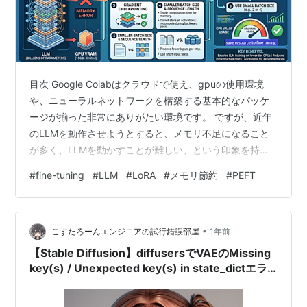
目次 Google Colabはクラウドで使え、gpuの使用環境
や、ニューラルネットワークを構築する基本的なパッケ
ージが揃った非常にありがたい環境です。 ですが、近年
のLLMを動作させようとすると、メモリ不足になること
が多く、LLMを動かすことが難しい、という印象を持つ
ことが多いです。 本日はそんなメモリ不足の課題に対す
#
fine-tuning
#
LLM
#
LoRA
#
メモリ節約
#
PEFT
る打ち手を考えてみようと思います。 本日テーマ：
Google ColabでLLMを動作時のメモリ不足への対応策 🎵
BGMを再生する 対応策群 Google Colab（特に無料プラ
•
ン）でLLMを学習しようとすると、GPUメモリ・RAMの
こすたろーんエンジニアの試行錯誤部屋
1年前
制約でエラーになるケースはよくあります…
【Stable Diffusion】diffusersでVAEのMissing
key(s) / Unexpected key(s) in state_dictエラ
ーの原因と対処法（v0.17対応）