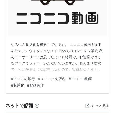
いろいろ収益化を模索しています。 ニコニコ動画 Up-T
のTシャツ ウィッシュリスト Tipsでのコンテンツ販売 私
のユーザーリーチは思ったよりも貧弱で、お陰様ではて
なブログでフォローいただいていますが、あんまり検索
で引っかかるような記事もないので、実質みなさま固定
客の方々に助けられているような状態です。まあ「はて
#
ドコモの銀行
#
ユニーク支店名
#
ニコニコ動画
な村」以外から不特定多数にアピールできるようなネッ
#
収益化
#
動画製作
ト上の存在感はないんですね。だからAdSenseなどで展
開するにはドメインも取得しなければならないですし、
今更参入するにはハードルが高いと感じています。 かと
ネットで話題
もっと見る
いって「ペンタクラスタキーボード」という看板を捨て
てアクセス至上主義に走るの…