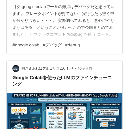
目次 google colabで一番の難点はデバッグだと思ってい
ます。 ブレークポイントが打てない、実行したら暫く中
が分かりづらい・・・。 実際調べてみると、意外にやり
ようはある、ということが分かったので今回まとめてみ
ました。 1. マジックコマンド %debug を使う コードが
エラーで止まってしまった直後に、**「なぜ止まったの
#
google colab
#
デバッグ
#
debug
か」**を調べるのに最適です。 使い方: エラーが発生し
たセルの直後に、新しいセルを作り %debug とだけ入力
して実行します。 ipdbという対話型デバッガが起動しま
•
す。 入力欄に変数名を入れるとその時の値が表示され、
暇さえあればアルゴリズムいじり
10ヶ月前
u（上へ移動）や d（下へ移動）でエラー箇所…
Google Colabを使ったLLMのファインチューニ
ング