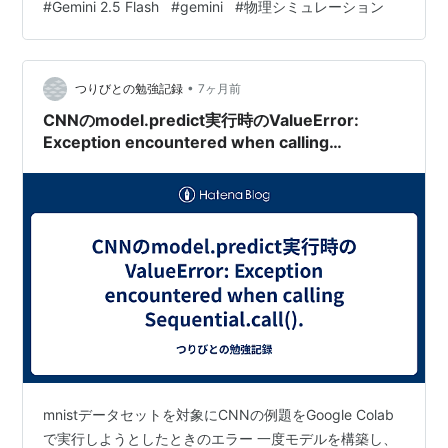
#
Gemini 2.5 Flash
#
gemini
#
物理シミュレーション
せることを知りました。 例えば、以下のような事がもの
の数分で簡単に試せてしまいます。なんて恵まれた時代
だ。 例１：特殊相対性理論の可視化 プロンプト： アイ
ンシュタインの特殊相対性理論の一般式（速度がゼロで
•
つりびとの勉強記録
7ヶ月前
な…
CNNのmodel.predict実行時のValueError:
Exception encountered when calling
Sequential.call().
mnistデータセットを対象にCNNの例題をGoogle Colab
で実行しようとしたときのエラー 一度モデルを構築し、