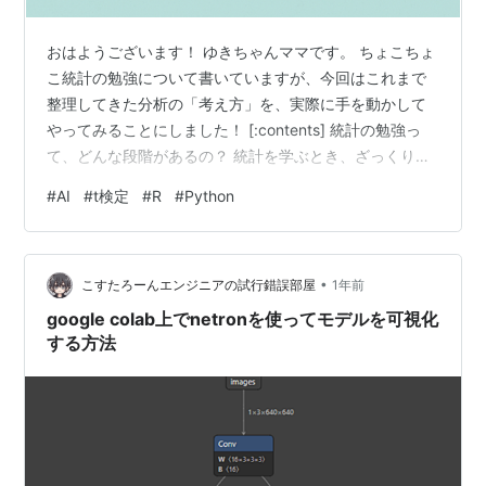
おはようございます！ ゆきちゃんママです。 ちょこちょ
こ統計の勉強について書いていますが、今回はこれまで
整理してきた分析の「考え方」を、実際に手を動かして
やってみることにしました！ [:contents] 統計の勉強っ
て、どんな段階があるの？ 統計を学ぶとき、ざっくり分
けてこんな段階があると思います： 分析の意味や背景を
#
AI
#
t検定
#
R
#
Python
理解する「考え方」 データを整理して分析できる形にす
る「準備」 ツールを使って実際に分析する「実行」 結果
を読み解いて理解する「解釈」 それぞれの視点からじっ
•
くり向き合うことって、本当に大事だなあと日々感じて
こすたろーんエンジニアの試行錯誤部屋
1年前
います。 Rだけじゃない!? Google Colabで分析できるっ
google colab上でnetronを使ってモデルを可視化
て…
する方法