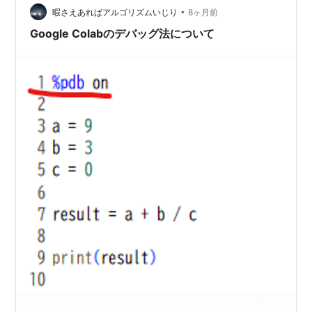
•
ます。次回以降は、そのパスをPythonの検索パス
暇さえあればアルゴリズムいじり
8ヶ月前
（sys.path）に追加するだけで、インス…
Google Colabのデバッグ法について