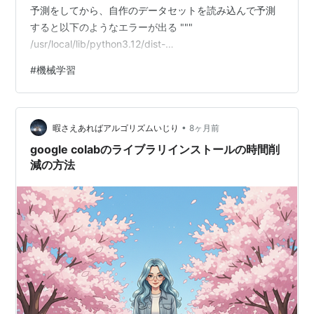
予測をしてから、自作のデータセットを読み込んで予測
すると以下のようなエラーが出る """
/usr/local/lib/python3.12/dist-
packages/keras/src/utils/traceback_utils.py in
#
機械学習
error_handler(*args, **kwargs) 122 raise
e.with_traceback(filtered_tb) from None 123 finally: >
124 del filtered_tb 1…
•
暇さえあればアルゴリズムいじり
8ヶ月前
google colabのライブラリインストールの時間削
減の方法