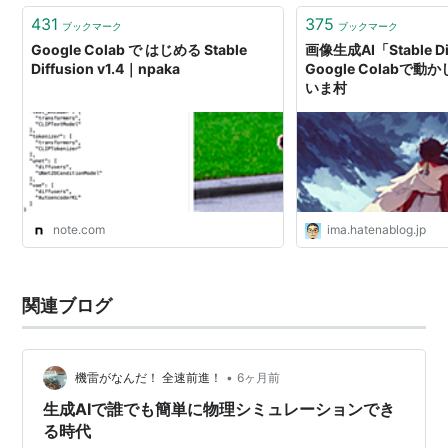
431
375
ブックマーク
ブックマーク
Google Colab で はじめる Stable
画像生成AI「Stable Di
Diffusion v1.4｜npaka
Google Colabで動
いま村
note.com
ima.hatenablog.jp
関連ブログ
•
機雷がなんだ！ 全速前進！
6ヶ月前
生成AIで誰でも簡単に物理シミュレーションでき
る時代