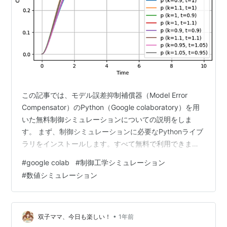
この記事では、モデル誤差抑制補償器（Model Error
Compensator）のPython（Google colaboratory）を用
いた無料制御シミュレーションについての説明をしま
す。 まず、制御シミュレーションに必要なPythonライブ
ラリをインストールします。すべて無料で利用できま
す。 各ライブラリの役割： control: 制御システムの解
#
google colab
#
制御工学シミュレーション
析・設計専用ライブラリnumpy: 数値計算の基盤
#
数値シミュレーション
matplotlib: グラフ描画・可視化 Google colaboratoryの
コードは以下でシェアします。自身の環境にコピーし、
上から順番にコードのセルを実行していってください。
上記の…
•
双子ママ、今日も楽しい！
1年前