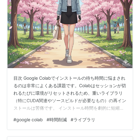
目次 Google Colabでインストールの待ち時間に悩まされ
るのは非常によくある課題です。Colabはセッションが切
れるたびに環境がリセットされるため、重いライブラリ
（特にCUDA関連やソースビルドが必要なもの）の再イン
ストールは苦痛です。 インストール時間を劇的に短縮、
あるいは「ゼロ」にするための具体的な戦略を4つ紹介し
#
google colab
#
時間削減
#
ライブラリ
ます。 Google Driveを「仮想的なインストール先」にす
る これが最も一般的で確実な方法です。Google Driveを
マウントし、そこにライブラリをインストールしておき