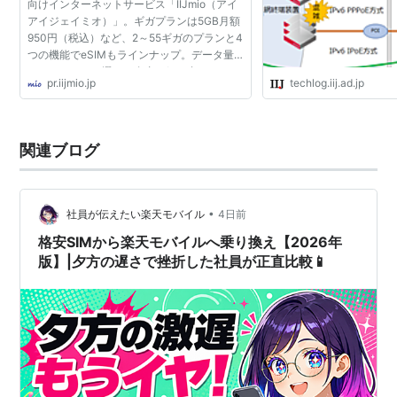
向けインターネットサービス「IIJmio（アイ
アイジェイミオ）」。ギガプランは5GB月額
950円（税込）など、2～55ギガのプランと4
Q. ウェルカムパックとはなんですか?
つの機能でeSIMもラインナップ。データ量
もシェアできて選べる自由な組み合わせ。
A. 店舗で購入し、IIJmioにお申し込み手続き
pr.iijmio.jp
techlog.iij.ad.jp
をするだけですぐに使えるIIJmio高速モバイ
ル/Dサービスのパッケージです。
関連ブログ
IIJmioウェルカムパック for イオン
•
社員が伝えたい楽天モバイル
4日前
イオングループの一部店舗ではSIMカードを先に用意
格安SIMから楽天モバイルへ乗り換え【2026年
し、その後の申し込みでサービスが利用できるパッケー
版】|夕方の遅さで挫折した社員が正直比較📱
ジが販売されている。
この方法で申し込む場合は、パッケージの購入を以て上
記の初期費用の支払いとなる。
また、2013年6月14日からはビックカメラグループでも
このパッケージが販売されるが、ビックカメラグループ