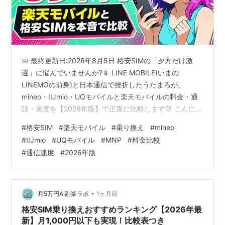
による特典として公衆無線LAN「Wi2 300」のサービス
利用権が追加されている。
📅 最終更新日:2026年8月5日 格安SIMの「夕方だけ激
遅」に悩んでいませんか?📱 LINE MOBILE(いまの
LINEMOの前身)と日本通信で挫折したうたまろが、
mineo・IIJmio・UQモバイルと楽天モバイルの料金・通
話・速度を【2026年版】で正直に比較します🐰 こんにち
は🐰楽天デザイナーのうたまろです🎨 「夕方になると全
#
格安SIM
#
楽天モバイル
#
乗り換え
#
mineo
然読み込まない…」「安いから我慢してるけど正直スト
#
IIJmio
#
UQモバイル
#
MNP
#
料金比較
レス」「楽天モバイルにしたら変わるの?」「でも料金上
#
通信速度
#
2026年版
がるのはイヤだな」 って気持ち、痛いほどわかります💭
実はうたまろ、楽天に入る前に格安SIMで挫折した経験者
です😅当時の体験も正直に混ぜながら違いをまとめま
し…
•
月5万円AI副業ラボ
1ヶ月前
格安SIM乗り換えおすすめランキング【2026年最
新】月1,000円以下も実現！比較表つき