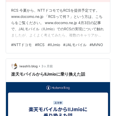
RCS 今夏から、NTTドコモでもRCSを提供予定です。
www.docomo.ne.jp 「RCSって何？」という方は、こち
らをご覧ください。 www.docomo.ne.jp 4月3日の記事
で、JALモバイル（IIJmio）でのRCSの実現について触れ
ましたが、よくよく考えてみたら、複数のキャリアから
回線を調達しているMVNOの場合、提供元キャリアのサ
#
NTTドコモ
#
RCS
#
IIJmio
#
JALモバイル
#
MVNO
ーヴィスが一律にならないと、MVNOとしては提供でき
ないですよね。 theonlyone.hatenablog.com ということ
は、IIJmioをはじめMVNOがRCSを提供するタイミング
•
は、NTTドコモのサーヴィスイン後ですかね。au回線…
iwashi’s blog
3ヶ月前
楽天モバイルからIIJmioに乗り換えた話