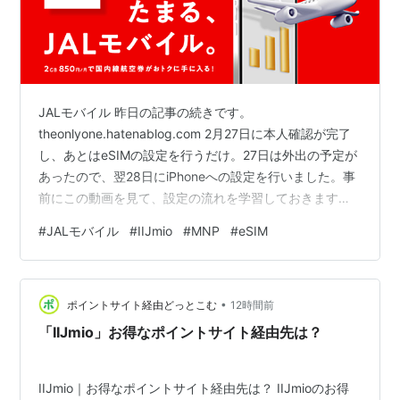
JALモバイル 昨日の記事の続きです。
theonlyone.hatenablog.com 2月27日に本人確認が完了
し、あとはeSIMの設定を行うだけ。27日は外出の予定が
あったので、翌28日にiPhoneへの設定を行いました。事
前にこの動画を見て、設定の流れを学習しておきます。
youtu.be メールで届いた「eSIM開通手続きのご案内」に
#
JALモバイル
#
IIJmio
#
MNP
#
eSIM
開通手続きページへのリンクがあります。 ○○ 様 この度
は、IIJmioサービスをお申込いただき誠にありがとうござ
います。お申し込みいただいておりましたIIJmioサービス
•
の準備が完了し、開通手続きが可能となりましたのでお
ポイントサイト経由どっとこむ
12時間前
知らせします。MNP有効期限日…
「IIJmio」お得なポイントサイト経由先は？