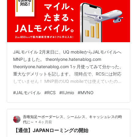
JALモバイル 2月末日に、UQ mobileからJALモバイルへ
MNPしました。 theonlyone.hatenablog.com
theonlyone.hatenablog.com 1ヶ月使ってみて分かった、
重大なデメリットを記します。 現時点で、RCSには対応
していません！ MNP前のUQ mobileでは使えていたの
で、ちょっと失敗しました。 www.au.com Androidユー
#
JALモバイル
#
RCS
#
IIJmio
#
MVNO
ザー、あるいはiPhoneユーザーでAndroidユーザーとやり
取りしたい方は要注意です。もう少し待ったほうがいい
かもしれませんよ。 私のiPhoneでは、RCSメッセージの
吾唯知足〜ボーダーレス、シームレス、キャッシュレスの時
スイッチをオンにできるものの、…
•
代に～
4ヶ月前
【通信】JAPANローミングの開始