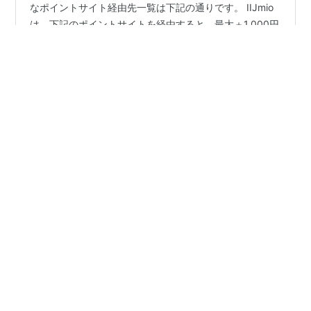
IIJmio｜お得なポイントサイト経由先は？ IIJmioのお得
なポイントサイト経由先一覧は下記の通りです。 IIJmio
は、下記のポイントサイトを経由すると、最大＋1,000円
のポイント還元を受けることができます。 IIJmio｜ポイ
ントサイト経由先 案件名 還元率 ポイントサイト経由先
当サイト特典 IIJmio +600円 ハピタス（hapitas）
#
IIJmio
#
ポイントサイト経由
+1,900円相当 IIJmio +1,000円 モッピー（moppy）
+2,000円相当 IIJmio +750円 ポイントインカム +300円
相当 IIJmio +800円 ポイントタウン +2,300円相当
吾唯知足〜ボーダーレス、シームレス、キャッシュレスの時
IIJmio ― 楽天リ…
•
代に～
5ヶ月前
【通信】＜JALモバイル＞MNP その1