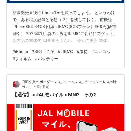
結局発売直後にiPhone17eを買ってしまう。 というわけ
で、ある程度記録と感想（？）を残しておく。 前機種
iPhoneSE3 64GB 回線 LIBMO(8GBプラン）668円(優待
割引） 2023年1月 妻の回線をIIJMIOに切替にてゲット。
新古品で本体代 34800円くらい。 今回の更新 本体
iPhone17e 256GB 一括 76593円 回線 AHAMO 月30GB
#
iPhone
#
SE3
#
17e
#
LIBMO
#
優待
#
エレコム
国内通話5分無料 月2970円 ケースはエレコムの
#
フィルム
#
バッテリー
ZEROSHOCK Solid Plus www.elecom.co.jp 画面フィル
ムはエレコムのゴリラガラス www.elecom.co.jp ケース
はU…
吾唯知足〜ボーダーレス、シームレス、キャッシュレスの時
•
代に～
5ヶ月前
【通信】＜JALモバイル＞MNP その2