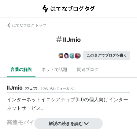
はてなブログ トップ
IIJmio
このタグでブログを書く
言葉の解説
ネットで話題
関連ブログ
IIJmio
(
ウェブ
)
【
あいあいじぇーみお
】
インターネットイニシアティブ(IIJ)の個人向けインター
ネットサービス。
高速モバイル/D
解説の続きを読む
docomoのXi/FOMA網を利用したMVNO。