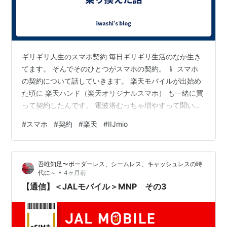
ギリギリ人生のスマホ契約 毎日ギリギリ生活のなか生き
てます。 そんでそのひとつがスマホの契約。 📱 スマホ
の契約について話していきます。 楽天モバイルが出始め
た頃に 楽天ハンド（楽天オリジナルスマホ） も一緒に買
って契約したんです。 電波塔むっちゃ増やすって聞いて
たから 契約した最初は職場で電波繋がんなかったけど 使
#
スマホ
#
契約
#
楽天
#
IIJmio
ってみました。 そしたら2年経っても繋がんない。 職場
で。 ちょっと私の職場は対象外だったみたいです。 📡
そして乗り換えへ 見切りつけてIIJmioに乗り換えまし
吾唯知足〜ボーダーレス、シームレス、キャッシュレスの時
た。 ゆーて今年で楽天モバイルの存在を知って ４年たち
•
代に～
4ヶ月前
ました。 叔母の楽天モバイル、今年も繋がらない。 モバ
【通信】＜JALモバイル＞MNP その3
イル通信。…