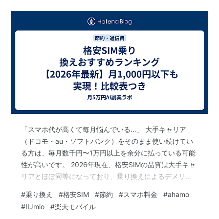
「スマホ代が高くて毎月悩んでいる…」 大手キャリア
（ドコモ・au・ソフトバンク）をそのまま使い続けてい
る方は、毎月数千円〜1万円以上を余分に払っている可能
性が高いです。 2026年現在、格安SIMの品質は大手キャ
リアとほぼ同等になっており、乗り換えによるデメリッ
トはほとんどありません。この記事では、実際に各社を
#
乗り換え
#
格安SIM
#
節約
#
スマホ料金
#
ahamo
比較して選んだ格安SIMのおすすめランキングを紹介しま
#
IIJmio
#
楽天モバイル
す。