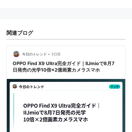
docomo以外でSIMロックがかかっている端末では利用
できない。
各プラン
関連ブログ
※2014年4月時点のサービス内容に基づく
基本仕様
•
今日のトレンド
3日前
初期費用は3240円
OPPO Find X9 Ultra完全ガイド｜IIJmioで8月7
音声通話機能付帯料は1080円
日発売の光学10倍×2億画素カメラスマホ
高速通信クーポン未適用時は公称最大200kbps(実
効は上回ることもある)
高速通信クーポン未適用時は直近3日の通信量が
292.8万パケット(約357MiB)超過で通信規制され
ることがある
高速通信クーポン適用時は最大
DL112.5Mbps,UL37.5Mbps
最低利用期間は2ヶ月以下(課金開始日から見て2回