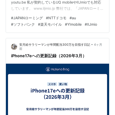
youtu.be 私が契約しているUQ mobileやIIJmioでも対応
しています。 www.iijmio.jp 弊社では、「JAPANローミン
グ(非常時事業者間ローミング)」を、2026年4月1日
#
JAPANローミング
#
NTTドコモ
#
au
（水）より提供します。 ■JAPANローミング(非常時事業
#
ソフトバンク
#
楽天モバイル
#
Y!mobile
#
IIJmio
者間ローミング)とは「JAPANローミング」は、大規模な
災害や障害などにより、非常時における通信手段の確保
のため、国内の携帯電話事業者が共同で取り組むサービ
•
安月給サラリーマンが年間配当300万を目指す日記
4ヶ月
スです。ご契…
前
iPhone17eへの更新記録（2026年3月）