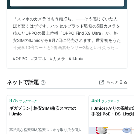
目の月末まで)
ミニマムスタートプラン
「スマホのカメラはもう頭打ち」——そう感じていた人
月額975円
ほど驚くはずです。ハッセルブラッド監修の5眼カメラを
バンドルクーポン1000MB分
積んだOPPOの最上位機「OPPO Find X9 Ultra」が、格
SIMカードは1枚
安SIMのIIJmioから8月7日に発売されます。世界初をうた
ライトスタートプラン
う光学10倍ズームと2億画素センサー2基という尖ったス
月額1644円
ペックは、もはや「ポケットに入る望遠レンズ」。この
#
OPPO
#
スマホ
#
カメラ
#
IIJmio
記事では、発売情報と価格、そして肝心のカメラ性能
バンドルクーポン2000MB分
を、専門用語を噛み砕きながら整理します。 OPPO Find
SIMカードは1枚
X9 UltraがIIJmioで8月7日発売｜価格と買い方 OPPO
ファミリーシェアプラン
ネットで話題
もっと見る
Find X9 Ultraは2026年7月8日に日本で正式発売され、メ
月額2768円
ーカー直販価…
バンドルクーポン3000MB分
975
459
ブックマーク
ブックマーク
SIMカードは最大3枚
ギガプラン | 格安SIM/格安スマホの
IIJmioひかりの混
クーポンは共用
IIJmio
手段(IPoE・DS-Lite
ウェルカムパック
高品質な格安SIM/格安スマホを取り扱う個人