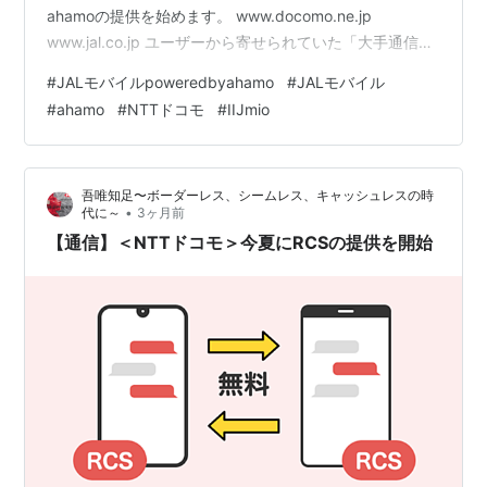
ahamoの提供を始めます。 www.docomo.ne.jp
www.jal.co.jp ユーザーから寄せられていた「大手通信キ
ャリア（MNO）の通信環境をそのまま利用したい」「海
#
JALモバイルpoweredbyahamo
#
JALモバイル
外でも申込み不要でシームレスに通信したい」という声
#
ahamo
#
NTTドコモ
#
IIJmio
に応えるものです。 JALモバイル powered by ahamo 月
額料金 2,970円 データ量 30GB 海外データ通信 追加料金
不要 音声通話 5分以内の国内通話…
吾唯知足〜ボーダーレス、シームレス、キャッシュレスの時
•
代に～
3ヶ月前
【通信】＜NTTドコモ＞今夏にRCSの提供を開始