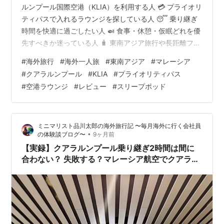
ルンプール国際空港（KLIA）を利用する人 💳 プライオリ
ティパスで入れるラウンジを探している人 😴 乗り継ぎ
時間を快適に過ごしたい人 🍛 食事・休憩・仮眠どれを優
先すべきか迷っている人 🧳 東南アジア旅行や長距離フラ
イトのトランジット予定がある人 クアラルンプール国際
#
海外旅行
#
海外一人旅
#
東南アジア
#
マレーシア
空港（KLIA）を利用予定の方、そしてプライオリティパ
#
クアラルンプール
#
KLIA
#
プライオリティパス
スをお持ちの方へ✈️ 「クアラルンプール空港のラウンジ
#
空港ラウンジ
#
レビュー
#
スリープポッド
ってどこが快適？」「食事やシャワーは充実してる
の？」 そんな疑問を持っている人も多いのではないでし
ょうか？ 本記事では、2025年現在、KLIA（ターミナル
ミニマリスト品川太郎の海外旅行記 〜毎月海外に行く会社員
1）でプラ…
•
の体験談ブログ〜
9ヶ月前
【実録】クアラルンプール乗り継ぎ2時間は間に
合わない？ 失敗する？マレーシア航空でクアラル
ンプール国際空港トランジット体験談紹介