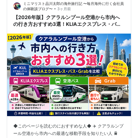
ミニマリスト品川太郎の海外旅行記 〜毎月海外に行く会社員
場所 KLIAエクスプレス乗り場付近 フードコート付近 ク
•
の体験談ブログ〜
3ヶ月前
アラルンプール国際空港 仮眠時の注意点 注意点① 寒い
【2026年版】クアラルンプール空港から市内へ
注意点②充…
の行き方おすすめ3選！KLIAエクスプレス・バ
ス・Grabを比較
◆このページを読むのにおすすめな人◆ ✈️ クアラルンプ
ール空港から市内への最適な移動手段を知りたい人 🚆