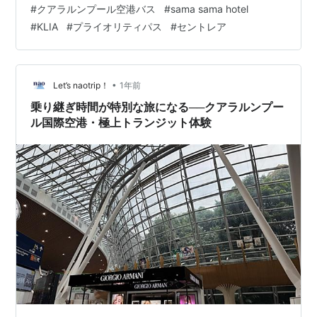
#
クアラルンプール空港バス
#
sama sama hotel
に着いたら、まず目指すのは「KLIA行きバス乗り場」。
#
KLIA
#
プライオリティパス
#
セントレア
でも、いきなりバスは見えません。 コツは、「KLIA
Ekspresの改札前を通って、1フロア下に降りる」こと。
エスカレーターや階段を降りていくと、 小さなチケット
カウンター（キオスク）があります。 ★バスチケットの
•
Let’s naotrip！
1年前
キオ…
乗り継ぎ時間が特別な旅になる──クアラルンプー
ル国際空港・極上トランジット体験