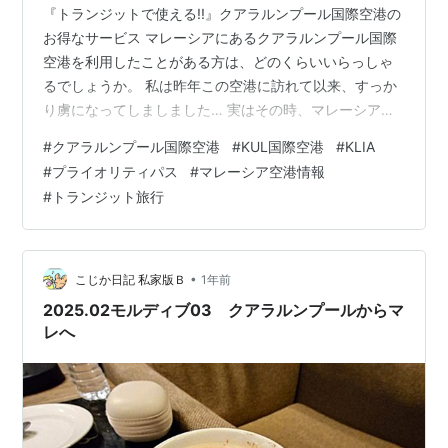
『トランジットで使える!!』クアラルンプール国際空港の
お得なサービス マレーシアにあるクアラルンプール国際
空港を利用したことがある方は、どのくらいいらっしゃ
るでしょうか。 私は昨年この空港に訪れて以来、すっか
り虜になってしましました… 実はその時、マレーシアに
行ったわけではなくスリランカ行きのトランジットで数
#
クアラルンプール国際空港
#
KUL国際空港
#
KLIA
時間滞在しただけなのですが。 今回はそんなクアラルン
#
プライオリティパス
#
マレーシア空港情報
プール国際空港を久々に徹底的に楽しんできたので、そ
#
トランジット旅行
の様子をお届けします！！ 『トランジットで使える!!』
クアラルンプール国際空港のお得なサービス クアラルン
プール国際空港とは プライオリティ・パス（Priority
Pass）について -…
•
こじか日記 私家版Ｂ
1年前
2025.02モルディブ03 クアラルンプールからマ
レへ