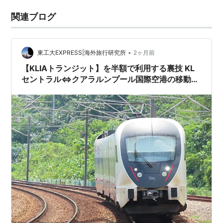
関連ブログ
•
東工大EXPRESS|海外旅行研究所
2ヶ月前
【KLIAトランジット】を半額で利用する裏技 KL
セントラル⇔クアラルンプール国際空港の移動に
便利