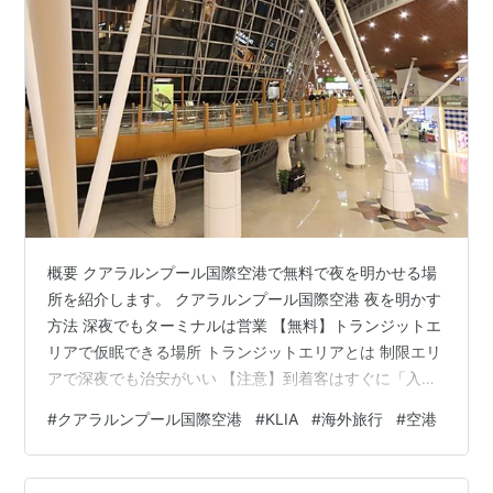
概要 クアラルンプール国際空港で無料で夜を明かせる場
所を紹介します。 クアラルンプール国際空港 夜を明かす
方法 深夜でもターミナルは営業 【無料】トランジットエ
リアで仮眠できる場所 トランジットエリアとは 制限エリ
アで深夜でも治安がいい 【注意】到着客はすぐに「入
国」しないこと トランジットエリア おすすめの仮眠場所
#
クアラルンプール国際空港
#
KLIA
#
海外旅行
#
空港
①リンバ付近 ②トランジットホテル 搭乗ゲート付近
③「バスラウンジ」 ④フードコート付近 入出国エリア
付近に椅子はない！ 【無料】制限エリア外で仮眠できる