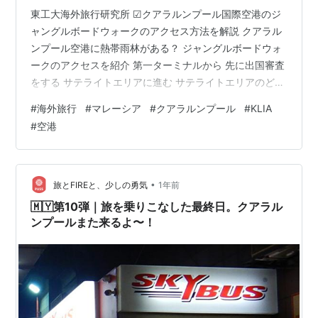
東工大海外旅行研究所 ☑クアラルンプール国際空港のジ
ャングルボードウォークのアクセス方法を解説 クアラル
ンプール空港に熱帯雨林がある？ ジャングルボードウォ
ークのアクセスを紹介 第一ターミナルから 先に出国審査
をする サテライトエリアに進む サテライトエリアのど真
ん中にジャングルが！ ジャングルボードウォークに潜入
#
海外旅行
#
マレーシア
#
クアラルンプール
#
KLIA
ちょっと味気ない？ 空港の中に滝もある！ 装飾が素敵な
#
空港
出口 結構充実していて面白い ジャングルボードウォーク
クアラルンプール空港に熱帯雨林がある？ クアラルンプ
ール国際空港、通称KLIAには、ジャングルボードウォー
クと呼ばれる模擬熱帯雨林が空港の中にあります。東南
•
旅とFIREと、少しの勇気
1年前
アジアのハブ空港…
🇲🇾第10弾｜旅を乗りこなした最終日。クアラル
ンプールまた来るよ〜！