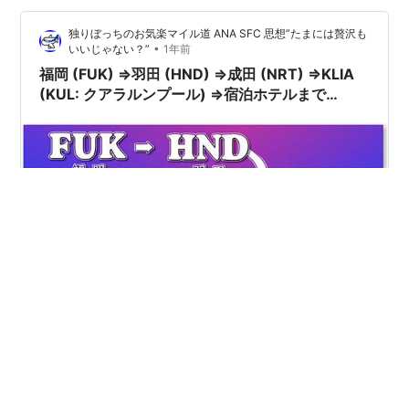
フェが開くのを待って、カプチーノを貰ってきました。
独りぼっちのお気楽マイル道 ANA SFC 思想”たまには贅沢も
（コーヒーマシンもあったけどせっかくなので、淹れ
•
いいじゃない？”
1年前
て…
福岡 (FUK) ⇒羽田 (HND) ⇒成田 (NRT) ⇒KLIA
(KUL: クアラルンプール) ⇒宿泊ホテルまで
KKDayのポイント消化しながら 15時間の移動レ
ビュー。