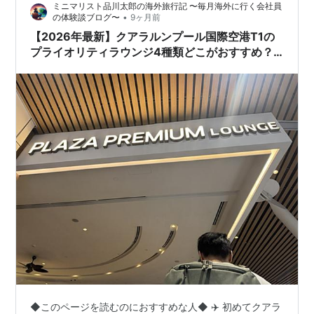
ミニマリスト品川太郎の海外旅行記 〜毎月海外に行く会社員
•
の体験談ブログ〜
9ヶ月前
【2026年最新】クアラルンプール国際空港T1の
プライオリティラウンジ4種類どこがおすすめ？
Plaza Premium Lounge,Travel Club
Lounge,Sky Suite Lounge,Kepler ClubのKLIA
出国後に使える施設体験談まとめ
◆このページを読むのにおすすめな人◆ ✈️ 初めてクアラ