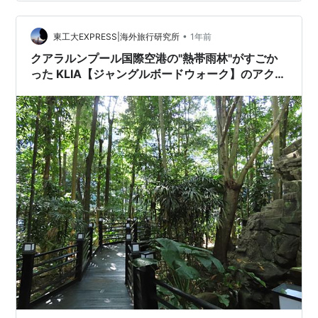
シア・クアラルンプール国際空港（KLIA)で、2時間の乗
り継ぎに挑戦した実体験】 東南アジアやヨーロッパ方面
への乗り継ぎ…
•
東工大EXPRESS|海外旅行研究所
1年前
クアラルンプール国際空港の"熱帯雨林"がすごか
った KLIA【ジャングルボードウォーク】のアクセ
ス方法解説