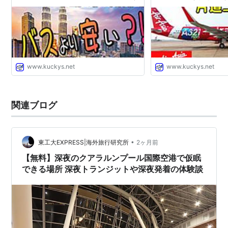
ークに行ったら エアポートバスより安
ンジは？保安検査＆重
かった♪ - 独りぼっちのお気楽マイル道
- 独りぼっちのお気楽マ
ANA SFC 思想”たまには贅沢もいいじ
SFC 思想”たまには
ゃない？”
い？”
www.kuckys.net
www.kuckys.net
関連ブログ
•
東工大EXPRESS|海外旅行研究所
2ヶ月前
【無料】深夜のクアラルンプール国際空港で仮眠
できる場所 深夜トランジットや深夜発着の体験談