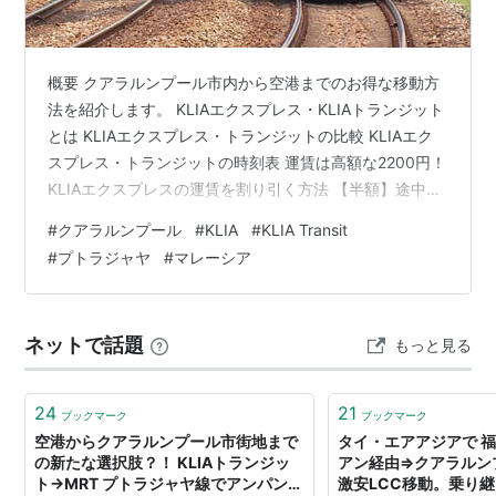
概要 クアラルンプール市内から空港までのお得な移動方
法を紹介します。 KLIAエクスプレス・KLIAトランジット
とは KLIAエクスプレス・トランジットの比較 KLIAエク
スプレス・トランジットの時刻表 運賃は高額な2200円！
KLIAエクスプレスの運賃を割り引く方法 【半額】途中駅
プトラジャヤで下車する プトラジャヤで下車すると900
#
クアラルンプール
#
KLIA
#
KLIA Transit
円で利用可能 ①ピンクモスク ②フードコート ③プト
#
プトラジャヤ
#
マレーシア
ラジャヤ線に接続 プトラジャヤ下車のデメリット 列車が
30分間隔で長時間待つ 荷物が多いと面倒 まとめ KLIAエ
クスプレス・KLIAトランジットとは クアラルンプール国
ネットで話題
もっと見る
際空港を利用する外国人観光客にとって、…
24
21
ブックマーク
ブックマーク
空港からクアラルンプール市街地まで
タイ・エアアジアで 
の新たな選択肢？！ KLIAトランジッ
アン経由⇒クアラルンプール
ト→MRT プトラジャヤ線でアンパンパ
激安LCC移動。乗り