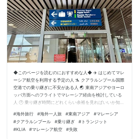
◆このページを読むのにおすすめな人◆ ✈️ はじめてマレ
ーシア航空を利用する予定の人 🛬 クアラルンプール国際
空港での乗り継ぎに不安がある人 🌏 東南アジアやヨーロ
ッパ方面へのフライトでマレーシア経由を検討している
人 🕐 乗り継ぎ時間にどれくらい余裕を見ればいいか知り
たい人 📱 オンラインチェックインや搭乗券の受け取り方
#
海外旅行
#
海外一人旅
#
東南アジア
#
マレーシア
法を事前に把握しておきたい人 💡 クアラルンプール空港
#
クアラルンプール
#
乗り継ぎ
#
トランジット
でスムーズにトランジットするためのコツや注意点を確
#
KLIA
#
マレーシア航空
#
失敗
認したい人 →このページで紹介する内容は、、 【マレー