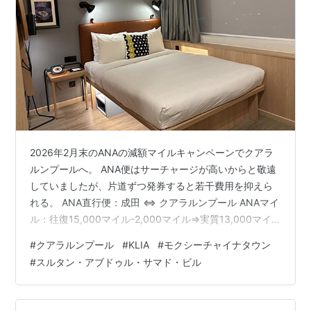
2026年2月末のANAの減額マイルキャンペーンでクアラ
ルンプールへ。 ANA便はサーチャージが高いからと敬遠
していましたが、片道ずつ発券すると若干費用を抑えら
れる。 ANA直行便：成田 <=> クアラルンプール ANAマイ
ル：往復15,000マイル-2,000マイル=>実質13,000マイ
ル* 諸費用込み¥34,000台（片道ずつ発券、キャンセル
#
クアラルンプール
#
KLIA
#
モクシーチャイナタウン
時に注意） *：遅延があったため、選べる補償は2,000マ
#
スルタン・アブドゥル・サマド・ビル
イル選択 Access Guest room Bathroom Pool and Bar
@9th floor Laundry room @8th floor 後日ちょっと観光
チケットは争奪…