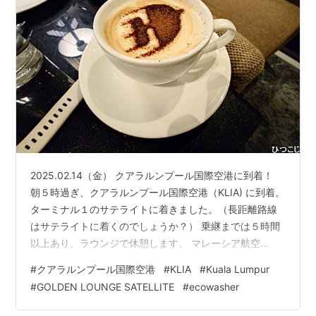
2025.02.14（金） クアラルンプール国際空港に到着！
朝５時過ぎ、クアラルンプール国際空港（KLIA) に到着。
ターミナル１のサテライトに着きました。（長距離路線
はサテライトに着くのでしょうか？） 乗継までは５時間
以上あり、ラウンジで休憩します。 マレーシア航空
GOLDEN LOUNGE SATELLITE 空港内は広くてラウンジ
#
クアラルンプール国際空港
#
KLIA
#
Kuala Lumpur
の場所がよくわかりません。案内所の方に聞いてなんと
#
GOLDEN LOUNGE SATELLITE
#
ecowasher
か発見！（2019年9月にここにきているはずなのです
が・・・・） 中は広く、朝早いので人もまばらです。 カ