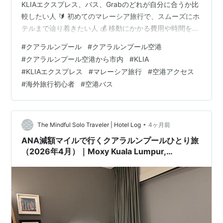
KLIAエクスプレス、バス、Grabのどれが自分に合うか比
較したい人 🔰 初めてのマレーシア旅行で、スムーズにホ
テルまで辿り着きたい人 💰 移動にかかる費用や時間を具
体的に把握しておきたい人 →このページで紹介する内容
#
クアラルンプール
#
クアラルンプール空港
は、、 2026年最新のクアラルンプール空港から市内への
#
クアラルンプール空港から市内
#
KLIA
アクセス徹底ガイド！速さ・安さ・楽さの観点から3つの
#
KLIAエクスプレス
#
マレーシア旅行
#
空港アクセス
主要ルートを詳しく解説します。 「マレーシア旅行、ク
#
海外旅行初心者
#
空港バス
アラルンプール空港に着いてからどうやって市内まで行
けばいいの？」と悩んでいませんか？✈️💡 クアラルンプ
ール国際空…
•
The Mindful Solo Traveler | Hotel Log
4ヶ月前
ANA減額マイルで行くクアラルンプールひとり旅
（2026年4月）｜Moxy Kuala Lumpur,
Chinatown Ⅰ