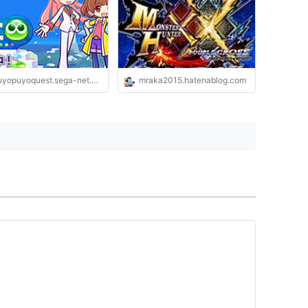
yopuyoquest.sega-net.com
mraka2015.hatenablog.com