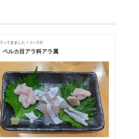
•
行ってきました
2ヶ月前
 ペルカ目アラ科アラ属