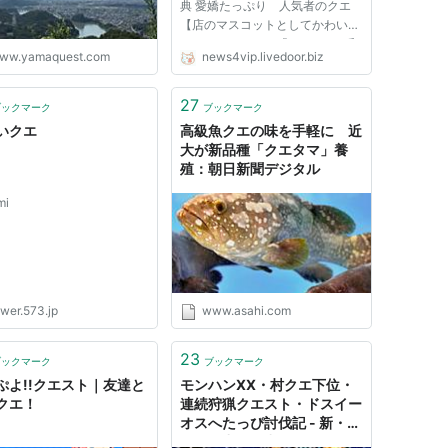
典 愛嬌たっぷり 人気者のクエ
【店のマスコットとしてかわいが
られているクエの「はなこ」（和
ww.yamaquest.com
news4vip.livedoor.biz
歌山県田辺市新庄町で）】 和歌
山県田辺市新庄町の日本料理店
「海鮮問屋丸長田辺店」で、人慣
27
ブックマーク
ブックマーク
れしたクエが、来店客の人気を呼
いクエ
高級魚クエの味を手軽に 近
んでい...
大が新品種「クエタマ」養
殖：朝日新聞デジタル
mi
ower.573.jp
www.asahi.com
23
ブックマーク
ブックマーク
ぷよ!!クエスト｜友達と
モンハンXX・村クエ下位・
クエ！
連続狩猟クエスト・ドスイー
オスへたっぴ討伐記 - 新・ぜ
んそく力な日常