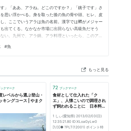
です」「ああ、アラね。どこのですか？」「銚子です」さ
粗を思い浮かべる。身を取った後の魚の骨や頭、ヒレ、皮
し、ここでいうアラは魚の名前。漢字では𩺊がメジャー
ども出てくる。なかなか市場に出回らない高級魚だそう
はない。九州で、アラ鍋、アラ料理といったら、このアラ
ハタ属のクエのこと。見た目も似ているらしい。 ◆今
エ
#
魚
ので、I like techno-rock group クラフトヴェ
通…
もっと見る
72
ブックマーク
ブックマーク
度レベルから選ぶ登山・
食材として仕入れた「ク
ッキングコース | やまク
エ」、人懐こいので調理され
ず飼われることに 日本料理
店の人気者 :【2ch】ニュー
1 しぃ(愛知県) 2013/02/03(日)
速クオリティ
12:35:21.80 ID:XLoaGyLw0
[1/3]● ?PLT(12001) ポイント特