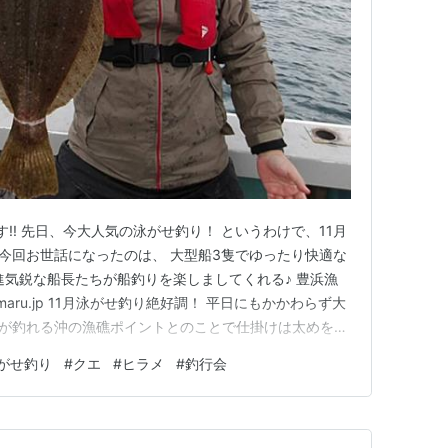
す!! 先日、今大人気の泳がせ釣り！ というわけで、11月
 今回お世話になったのは、 大型船3隻でゆったり快適な
進気鋭な船長たちが船釣りを楽しましてくれる♪ 豊浜漁
nmaru.jp 11月泳がせ釣り絶好調！ 平日にもかかわらず大
物が釣れる沖の漁礁ポイントとのことで仕掛けは太めをチ
で参加されたO様 酔いながらも本命ヒラメキャッチ！ 他
がせ釣り
#
クエ
#
ヒラメ
#
釣行会
げて上がってきたのは、 「オオニベ」75㎝！！ 自分