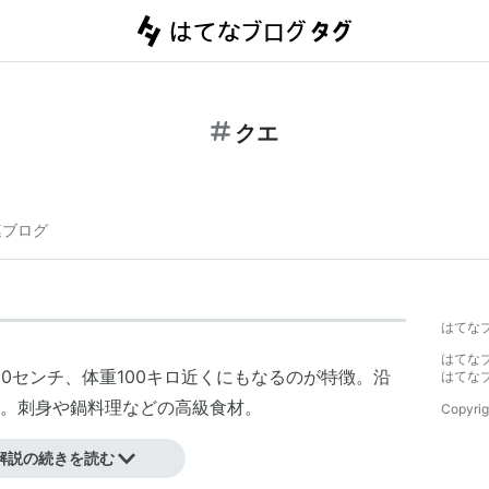
クエ
連ブログ
はてな
はてな
0センチ、体重100キロ近くにもなるのが特徴。沿
はてな
。刺身や鍋料理などの高級食材。
Copyrig
解説の続きを読む