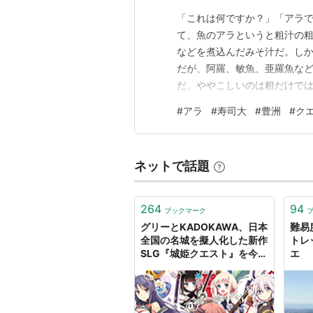
「これは何ですか？」「アラ
て、魚のアラというと粗汁の
などを煮込んだみそ汁だ。しか
だが、阿羅、敏魚、亜羅魚な
だ。ややこしいのは粗だけで
ではなく、ペルカ目ハタ科アカ
#
アラ
#
寿司大
#
豊洲
#
ク
日の会話隣にドイツから来た家族がいた
ルク.と言ったら発音が悪くて
ネットで話題
264
94
ブックマーク
グリーとKADOKAWA、日本
難易
全国の名城を擬人化した新作
トレ
SLG『城姫クエスト』を今夏
エ
「GREE」で配信決定!!
『艦これ』の次は『城クエ』
か？ | gamebiz