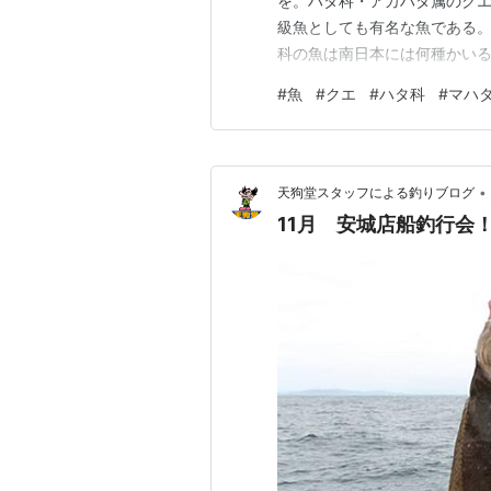
を。ハタ科・アカハタ属のクエ
級魚としても有名な魚である。
科の魚は南日本には何種かい
といった魚たちである。クエ
#
魚
#
クエ
#
ハタ科
#
マハ
で、マハタとの見分けは難し
ものもあるため、まっすぐなマ
•
天狗堂スタッフによる釣りブログ
11月 安城店船釣行会