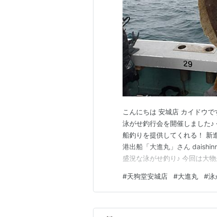
こんにちは 安城店 カイドウで
泳がせ釣行会を開催しました♪
船釣りを提供してくれる！ 新
港出船「大進丸」さん daishi
盛況な泳がせ釣り♪ 今回は大
ョイス！ チョイスした仕掛け
#
天狗堂安城店
#
大進丸
#
泳
にはハマチと・・・ 竿をぶち曲
はO様の…