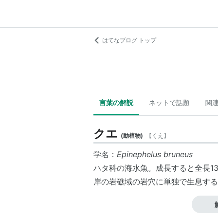
はてなブログ トップ
言葉の解説
ネットで話題
関
クエ
(
動植物
)
【
くえ
】
学名：
Epinephelus bruneus
ハタ科の海水魚。成長すると全長13
岸の岩礁域の岩穴に単独で生息する
関連語 リスト::動物 リスト::魚類