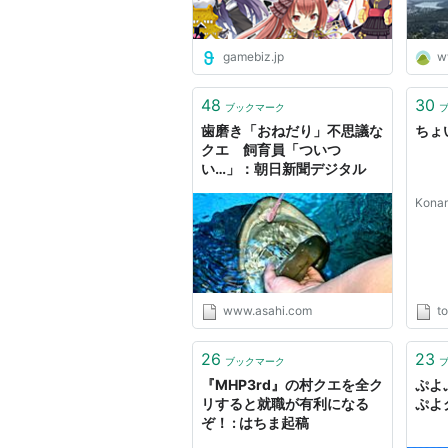
gamebiz.jp
w
48
30
ブックマーク
歯磨き「おねだり」不思議な
ちょ
クエ 飼育員「ついつ
い…」：朝日新聞デジタル
Kona
www.asahi.com
t
26
23
ブックマーク
『MHP3rd』の村クエを全ク
ぷよ
リすると就職が有利になる
ぷよ
ぞ！ : はちま起稿