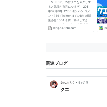
『MHP3rd』の村クエを全クリす
ると就職が有利になるぞ！ 2011
年02月08日12:00 モンハン コメ
ント( 36 ) Twitter はてなBM 就活
生必見 1504 名前：緊張してきた
な！！＠売上スレ[sage] 投稿日：
blog.esuteru.com
pu
2011/02/08(火) 11:31:46
ID:eJrTDenA0 [5/5] 求める人材
にお前らでも出来る項目きたああ
ああああ
http://www.eisys.co.jp/rec...
関連ブログ
•
魚のぶろぐ
5ヶ月前
クエ