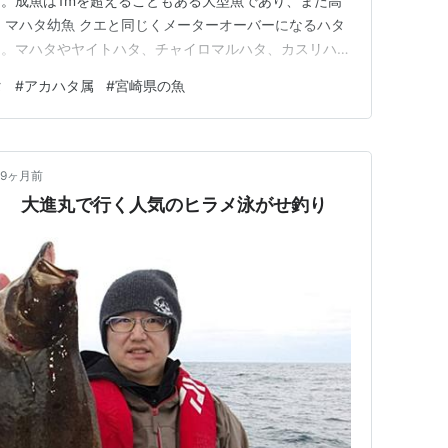
。成魚は1mを超えることもある大型魚であり、また高
 マハタ幼魚 クエと同じくメーターオーバーになるハタ
る。マハタやヤイトハタ、チャイロマルハタ、カスリハタ
はそれらの魚の中でもスレンダーな体つきをしているの
タ
#
アカハタ属
#
宮崎県の魚
くはないだろう。また、体側前半部の横帯は前方に向かう
ハタとの見分けはつきやすい…
9ヶ月前
！ 大進丸で行く人気のヒラメ泳がせ釣り