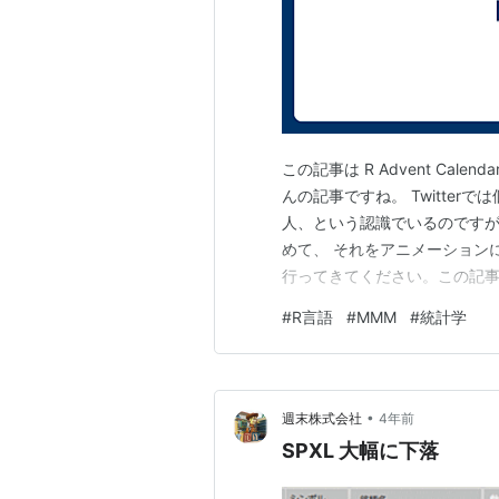
この記事は R Advent Cal
んの記事ですね。 Twitte
人、という認識でいるのですが、今
めて、 それをアニメーション
行ってきてください。この記事
ままならなかったですが、元気
#
R言語
#
MMM
#
統計学
ですが、以下のご報告をします。
•
週末株式会社
4年前
SPXL 大幅に下落