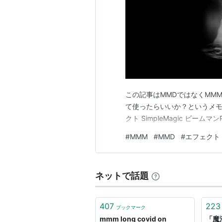
この記事はMMDではなくMM
て使ったらいいか？というメモ
クト SimpleMagic ビームマ
#
MMM
#
MMD
#
エフェクト
ネットで話題
407
223
ブックマーク
mmm long covid on
「魔