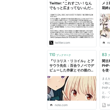
Twitter: "これすごい！なん
メ２
でもっと広まってないんだ？
期終
これ罹患したタイミングで欲
すよ
しかった…！今感染してる人
す？
みんな読んで欲しい😭
https://t.co/7ZKXs7RbHw
https://t.co/Pvw1MXc7nd"
twitter.com
n
110
83
ブックマーク
『リコリス・リコイル』とア
閑古鳥
サウラ先生：百合ラノベでデ
PHP
ビューした作家とその後のお
を使
話：その１ スーパーダッシ
まえが
ュ文庫編｜電光MMM
く時に
PHP
と、つ
同一
ための
note.com
b
ル方法