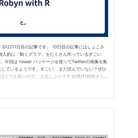
endar 202211日目の記事です。 10日目の記事にはしょこさ
rでは個人的に「動くグラフ」をたくさん作っているすごい
回は rtweet パッケージを使ってTwitterの画像を集
にしているようです。すごい。 まだ読んでいない？ぜひ
はとても長いので。 お久しぶりです 結局月1投稿すら
にやっています。 アドカレの記事でいうこともないの
 結婚しました PC買いました 統計検定はダメでし…