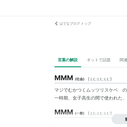
はてなブログ トップ
言葉の解説
ネットで話題
関
MMM
(
社会
)
【
えむえむえむ
】
マジでむかつくムッツリスケベ の
一時期、女子高生の間で使われた、
MMM
(
一般
)
【
えむえむえむ
】
[Male,Male,Male]