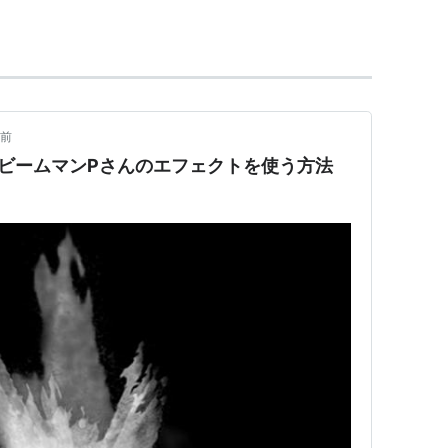
愛すること。また、そのような人。
 「身体的な性・精神的な性・性愛の対象」を意味
)で表す。
性（男性の身体で、男性の心で、女性を愛する）、
年前
身体で、女性の心で、男性を愛する）を指す。
ビームマンPさんのエフェクトを使う方法