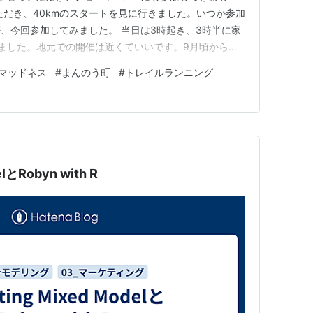
ただき、40kmのスタートを見に行きました。いつか参加
、今回参加してみました。 当日は3時起き、3時半に家
ました。地元での開催は近くていいです。9月頃からず
3週間ほど前から調子がよくなってきて当日はベストコ
マッドネス
#
まんのう町
#
トレイルランニング
。 開会式で注意事項を聞いて車に戻って準備をしま
ーピング巻いたりトレラ…
elとRobyn with R