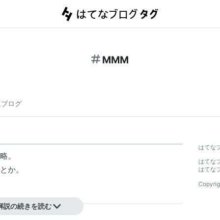
MMM
連ブログ
はてな
略。
はてな
とか。
はてな
Copyrig
解説の続きを読む