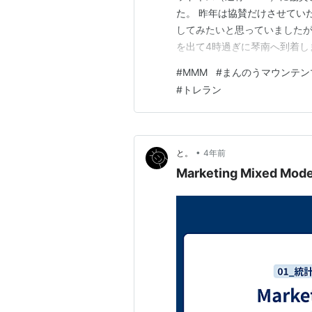
た。 昨年は協賛だけさせてい
してみたいと思っていましたが
を出て4時過ぎに琴南へ到着し
っと体調が悪かったのですが、
#
MMM
#
まんのうマウンテン
ンディションだったと思います
#
トレラン
す。 ゼッケン付けたり足にテ
•
と。
4年前
Marketing Mixed Mod