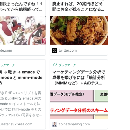
期決まったんですね！１
廃止すれば、20兆円ほど民
わってから結構経ってま
間にお金が残ることになる。
ね！なにあったんで
今はこの規模の経済制裁を国
」への回答｜電光MMM
から受けてるわけだ。 消費
税廃止、政府支出の拡大。
この両方をやらないと、日本
はどんどん衰退しますよ。"
ote.com
twitter.com
77
ブックマーク
ブックマーク
 -> 呟き -> emacs で
マーケティングデータ分析で
-mode と mmm-mode
成果を挙げるには「統計分析
う
（MMMなど）＋A/Bテス
ト」のコンビネーションが有
き PHP のスクリプトを書
用 - 渋谷駅前で働くデータサ
あると便利な emacs 用の
イエンティストのブログ
-mode のインストール方法
いでに html-mode 等との
バッファ内での同居をさせる
 mmm-mode のインストー
luestar.s32.xrea.com
tjo.hatenablog.com
。覚え書き。 emacs や