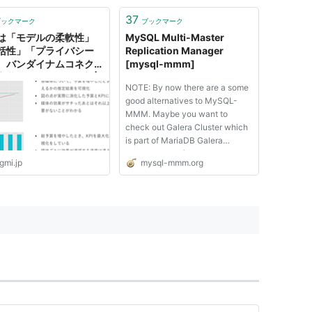
 を使用していない方などには
な情報。そうでない人にも簡
37
ブックマーク
ブックマーク
ことしか書いてないのでそう
は「モデルの柔軟性」
MySQL Multi-Master
..
括性」「プライバシー
Replication Manager
 バンダイナムコネクサ
[mysql-mmm]
実装したMMMの利点 |
NOTE: By now there are a some
ーBusiness
good alternatives to MySQL-
MMM. Maybe you want to
check out Galera Cluster which
is part of MariaDB Galera
Cluster. MMM (Multi-Master
gmi.jp
mysql-mmm.org
Replication Manager for
MySQL) is a set of flexible
scripts to perform
monitoring/failover and
management of MySQL master-
master repl...