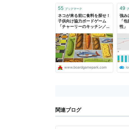
php
無益
55
49
ブックマーク
単な
ネコが来る前に食料を探せ！
強み
役にも.
子供向け協力ボードゲーム
「包
「チャーリーのキッチン／マ
性」
ウスマウス(Mmm!) - 親子ボ
スが
ードゲームで楽しく学ぶ。
ログミ
www.boardgamepark.com
lo
関連ブログ