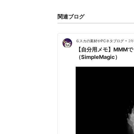
男性の身体で、男性の心で、男性を
三つのアルファベットは前から順に
関連ブログ
する。
女性はF(Female)、男性はM(Male
例えば、[MMF]は異性愛者の男
•
Ｇスカの素材やPCネタブログ
2
[FFM]は異性愛者の女性（女性の
【自分用メモ】MMMで
（SimpleMagic）