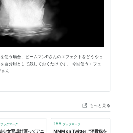
Mを使う場合、ビームマンPさんのエフェクトをどうやっ
を自分用として残しておくだけです。 今回使うエフェ
ンPさん
もっと見る
166
ブックマーク
ブックマーク
法少女育成計画ってアニ
MMM on Twitter: "消費税を