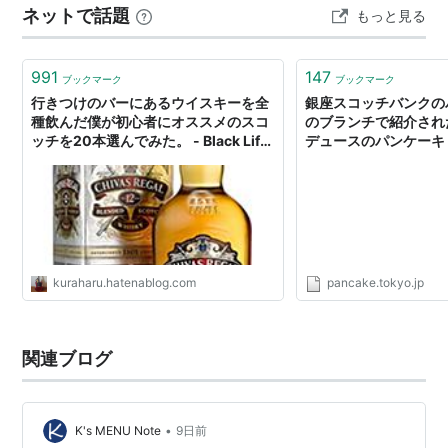
ネットで話題
もっと見る
年に創業した家族経営の小規模蒸留所。 2014年は私がチ
ューハイを飲み始めたような年で、今までウ…
991
147
ブックマーク
ブックマーク
行きつけのバーにあるウイスキーを全
銀座スコッチバンクの
種飲んだ僕が初心者にオススメのスコ
のブランチで紹介された
ッチを20本選んでみた。 - Black Life
デュースのパンケーキ
Non Sugar
kuraharu.hatenablog.com
pancake.tokyo.jp
関連ブログ
•
K's MENU Note
9日前