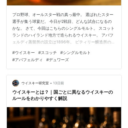
プロ野球、オールスター戦の真っ最中。 選ばれたスター
選手が集う球宴だ。 今日が2戦目、どんな試合になるの
かな。 さて、今回はこちらのシングルモルト。 スコット
ランドのハイランド地方で造られるウイスキー。 アバフ
ェルディ蒸留所の設立は1896年。 ピティリー醸造所の跡
地に建設された。 「デュワーズ」のキーモルトとして知
#
ウイスキー
#
スコッチ
#
シングルモルト
られ、元々はそのモルト原酒を確保するために建てられ
#
アバフェルディ
#
デュワーズ
たと言われる。 今回の一本は定番の12年ヴィンテージ。
アルコール度数は40%。 さて、その味わいは？ 果実系
（ぶどう？柑橘？）の穏やかな香り。 その後ろに穀物＆
モルト香。 滑らかでしっとりした飲み口。 落ち着いてバ
•
ウイスキー研究室
13日前
ランスの良いボデ…
ウイスキーとは？｜国ごとに異なるウイスキーの
ルールをわかりやすく解説