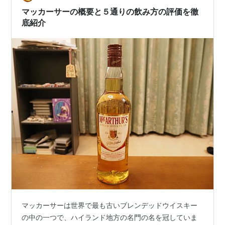
コッチを代表す…
マッカーサーの概要と５通りの飲み方の評価を徹
底紹介
マッカーサーは世界で最も古いブレンデッドウイスキー
の中の一つで、ハイランド地方の名門の名を冠していま