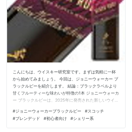
こんにちは、ウイスキー研究室です。まずは気軽に一杯
から始めてみましょう。 今回は、ジョニーウォーカー ブ
ラックルビーを紹介します。 結論：ブラックラベルより
甘くフルーティーな味わいが特徴の1本 ジョニーウォーカ
ー ブラックルビーは、2025年に発売された新しいウイス
キーです。 現在のマスターブレンダーであるエマ・ウォ
#
ジョニーウォーカーブラックルビー
#
スコッチ
ーカーが監修し、「ブラックラベル史上もっとも甘く、
#
ブレンデッド
#
初心者向け
#
シェリー系
もっともフルーティーな表現」をコンセプトに造られま
した。 バーボン樽原酒をベースに、シェリー樽やワイン