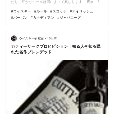
だし、細かなルールは国によって異なります。 現在「5
大ウイスキー」と呼ばれる産地では、それぞれウイスキ
#
ウイスキー
#
ルール
#
スコッチ
#
アイリッシュ
ーと名乗るためのルールが定められています。 まずは、
#
バーボン
#
カナディアン
#
ジャパニーズ
そのルールにはどのような意味があるのかを見てみまし
ょう。 ルールには理由がある ウイスキーのルールは、単
なる決まりではありません。 どれも品質や味わい、伝統
を守るために定められたものです。 例えば、 ・蒸留しす
•
ウイスキー研究室
16日前
ぎないのは、ウイスキーらしい香りや…
カティーサークプロヒビション｜知る人ぞ知る隠
れた名作ブレンデッド