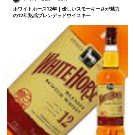
でを分かりやすく解説します！ 1. …
ホワイトホース12年｜優しいスモーキーさが魅力
の12年熟成ブレンデッドウイスキー