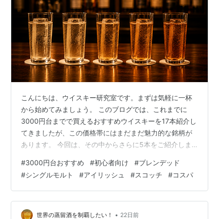
こんにちは、ウイスキー研究室です。まずは気軽に一杯
から始めてみましょう。 このブログでは、これまでに
3000円台までで買えるおすすめウイスキーを17本紹介し
てきましたが、この価格帯にはまだまだ魅力的な銘柄が
あります。 今回は、その中からさらに5本をご紹介しま
す。 3000円台までのウイスキーは、日常的にも楽しみ
#
3000円台おすすめ
#
初心者向け
#
ブレンデッド
やすい価格帯です。自分好みの1本を見つける参考にして
#
シングルモルト
#
アイリッシュ
#
スコッチ
#
コスパ
みてください。 ホワイトホース12年 700ml 2,200～
2,800円 スコッチブレンデッドウイスキーの定番「ホワ
イトホース ファインオールド」の上位モデルです。 ラガ
ヴーリンやグレンエルギン、クライゲラヒといった、ス
•
世界の蒸留酒を制覇したい！
22日前