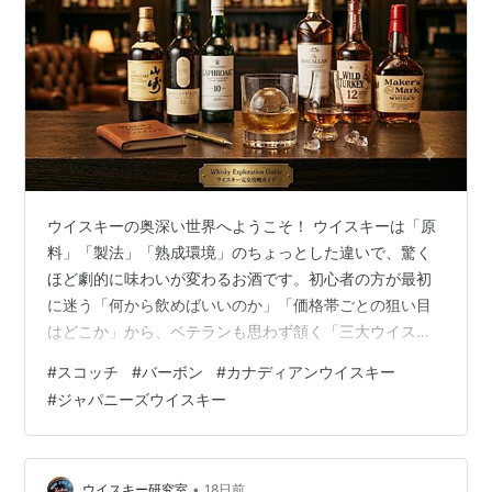
ウイスキーの奥深い世界へようこそ！ ウイスキーは「原
料」「製法」「熟成環境」のちょっとした違いで、驚く
ほど劇的に味わいが変わるお酒です。初心者の方が最初
に迷う「何から飲めばいいのか」「価格帯ごとの狙い目
はどこか」から、ベテランも思わず頷く「三大ウイスキ
ーの比較と深掘りポイント」まで届く構成でお伝えしま
#
スコッチ
#
バーボン
#
カナディアンウイスキー
す。 ウイスキーの世界は一見難しそうに見えますが、ポ
#
ジャパニーズウイスキー
イントさえ押さえれば「自分好みの1本」に必ず出会えま
す。 今回は、世界の主要ウイスキーの中でも特に人気の
高い「ジャパニーズ」「スコッチ」「バーボン」の3つに
絞り、特徴の違いから価格帯ごとの“失敗しない選び方”ま
•
ウイスキー研究室
18日前