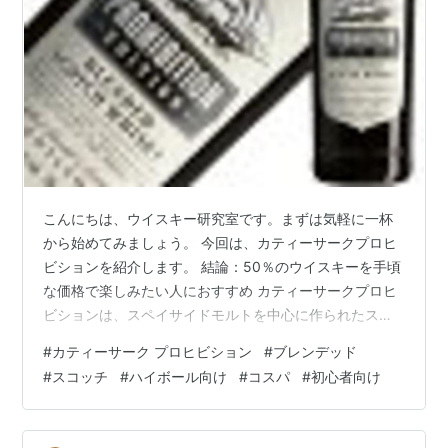
こんにちは、ウイスキー研究室です。まずは気軽に一杯
から始めてみましょう。 今回は、カティーサークプロヒ
ビションを紹介します。 結論：50％のウイスキーを手頃
な価格で楽しみたい人におすすめ カティーサークプロヒ
ビションは、スペイサイドモルトを中心に作られたスコ
ットランドのブレンデッドウイスキーです。プロヒビシ
#
カティーサーク プロヒビション
#
ブレンデッド
ョンは、定番モデルの「カティーサーク オリジナル」と
#
スコッチ
#
ハイボール向け
#
コスパ
#
初心者向け
は構成も味わいも全く異なるウイスキーになっていま
す。アルコール度数は50％と高く、濃厚で力強い味わい
が特徴です。 基本情報 メーカー：ラ・マルティニケーズ