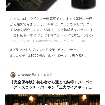
こんにちは、ウイスキー研究室です。まずは気軽に一杯
から始めてみましょう。 今回は、グランツトリプルウッ
ド12年を紹介します。 結論：甘さと熟成感をバランスよ
く楽しめる一本 グランツトリプルウッド12年は、グレン
フィディック（Glenfiddich）やバルヴェニー（The
Balvenie）のモルト原酒をキーモルトに使用した、スコ
#
グランツトリプルウッド12年
#
ブレンデッド
ットランドのブレンデッドウイスキーです。 「トリプル
#
スコッチ
#
3000円台
#
ハイボール
#
初心者向け
ウッド」の名前は、バーボン樽、シェリー樽、バージン
オーク樽の3種類の樽で熟成した原酒を使用していること
に由来しています。 基本情報 ・メーカー：ウィリアム・
グラント＆サンズ（William Grant & Sons） …
•
大人の秘密基地！
17日前
【完全保存版】初心者から通まで納得！ジャパニ
ーズ・スコッチ・バーボン「三大ウイスキー」徹
底攻略＆価格別おすすめマップ