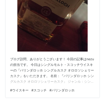
ブログ訪問、ありがとうございます！ 今回の記事はnezu
の担当です。 今日はシングルモルト・スコッチウイスキ
ーの『バリンダロッホ シングルカスク オロロソシェリー
カスク』をいただきます。 名前：『バリンダロッホ シン
グルカスク オロロソシェリーカスク』 ジャンル：シング
ルモルトスコッチウイスキー 製造元：バリンダロッホ蒸
#
ウイスキー
#
スコッチ
#
バリンダロッホ
留所 アルコール度数：62.1度 価格：不明/500ｍｌ 樽：
オロロソシェリー 公式HP：
www.ballindallochdistillery.com ◎どういうお酒？ 2014