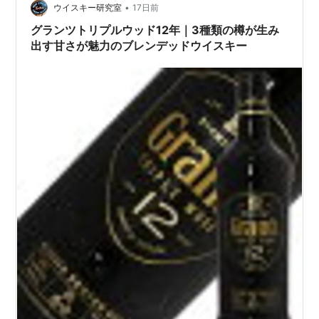
（La Martiniquaise） 価格：2400～2800円程度 アルコ
•
ウイスキー研究室
17日前
ール度数：…
グランツトリプルウッド12年｜3種類の樽が生み
出す甘さが魅力のブレンデッドウイスキー