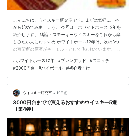
こんにちは、ウイスキー研究室です。まずは気軽に一杯
から始めてみましょう。 今回は、ホワイトホース12年を
紹介します。 結論：スモーキーウイスキーをこれから楽
しみたい人におすすめ ホワイトホース12年は、次の3つ
の蒸留所の原酒がキーモルトとして使われています。 ・
ラガヴーリン（Lagavulin）・グレンエルギン（Glen
#
ホワイトホース12年
#
ブレンデッド
#
スコッチ
Elgin）・クライゲラヒ（Craigellachie） いずれもスコッ
#
2000円台
#
ハイボール
#
初心者向け
チを代表する有名蒸留所で、ホワイトホース12年の味わ
いを支えています。 💡キーモルトとは？ブレンデッドウ
イスキーの味わいの中心となる原酒のことです。複数の
原酒をブレンドして造られる中でも、個性を大きく左
•
ウイスキー研究室
19日前
右…
3000円台までで買えるおすすめウイスキー5選
【第4弾】