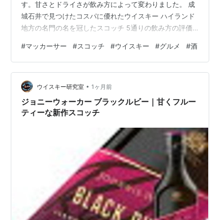
す。甘さとドライさが飲み方によって変わりました。 成
城石井で見つけたコスパに優れたウイスキー ハイランド
地方の名門の名を冠したスコッチ 5通りの飲み方の評価
を徹底紹介 ストレート ロック 水割り トワイスアップ（1
#
マッカーサー
#
スコッチ
#
ウイスキー
#
グルメ
#
酒
対1で氷を入れない水割り） ハーフロック（1対1で氷を入
れた水割り） ハイボール このブログのイチオシ記事 酒
以外のブログはこちらから 全国の御朱印を制覇した
•
い！！ 全国のうどんを制覇したい！ 「我が道」を究めた
ウイスキー研究室
1ヶ月前
い！ 成城石井で見つけたコスパに優れたウイスキー マッ
ジョニーウォーカー ブラックルビー｜甘くフルー
カーサーはオールドプ…
ティーな新作スコッチ