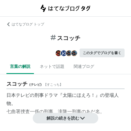
はてなブログ トップ
スコッチ
このタグでブログを書く
言葉の解説
ネットで話題
関連ブログ
スコッチ
(
テレビ
)
【
すこっち
】
日本テレビの刑事ドラマ『太陽にほえろ！』の登場人
物。
七曲署捜査一係の刑事、滝隆一刑事のあだ名。
解説の続きを読む
スコッチ
(
食
)
【
すこっち
】