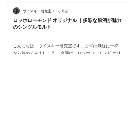
樽熟成の原酒を組み合わせることで、ブラックラベルの
スモーキーさに、ベリーやドライフルーツを思わせる甘
•
ウイスキー研究室
1ヶ月前
い風味が加わっています。 基本…
ロッホローモンド オリジナル ｜多彩な原酒が魅力
のシングルモルト