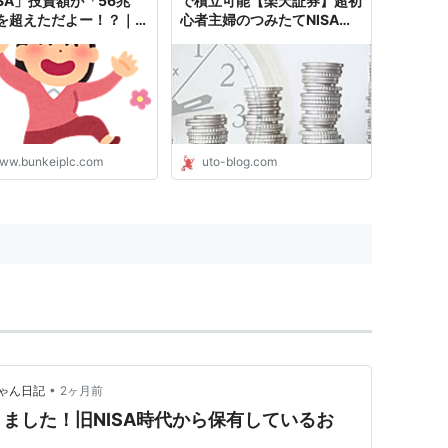
ISA」投資額が「56兆
で積立可能【楽天証券】超初
を超えただよー！？｜ア
心者主婦のつみたてNISA投
ス投資ブログ
資状況
ww.bunkeiplc.com
uto-blog.com
•
ゃん日記
2ヶ月前
ました！旧NISA時代から保有しているお