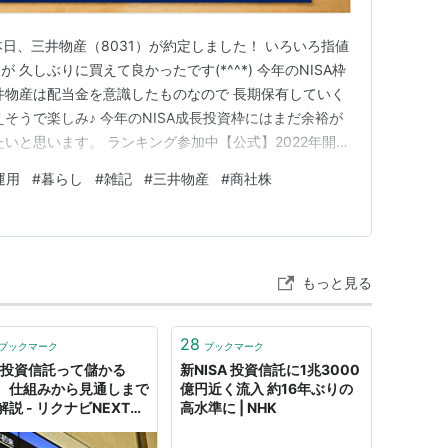
*) 本日、三井物産（8031）が約定しました！ いろいろ指値
久しぶりに買えて良かったです(*^^*) 今年のNISA枠
井物産は配当金を意識したものなので 長期保有していく
そうで楽しみ♪ 今年のNISA成長投資枠にはまだ余裕が
いと思います。 ランキング参加中【公式】2022年開設
資・FX・マネー 経済動向語り合おう！ それでは、ま
運用
#
暮らし
#
雑記
#
三井物産
#
商社株
もっと見る
28
ブックマーク
ブックマーク
SA投資信託って儲かる
新NISA 投資信託に1兆3000
 仕組みから見通しまで
億円近く流入 約16年ぶりの
説 - リクナビNEXTジ
高水準に | NHK
ナル