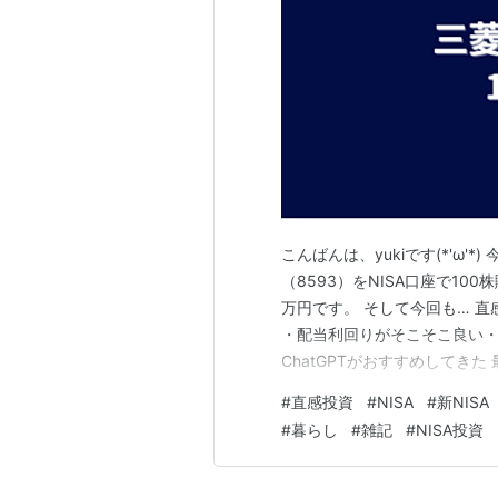
こんばんは、yukiです(*'ω
（8593）をNISA口座で100
万円です。 そして今回も… 直感
・配当利回りがそこそこ良い
ChatGPTがおすすめしてき
ません。（できません） でも
#
直感投資
#
NISA
#
新NISA
う・・・何の会社？ ざっくり
#
暮らし
#
雑記
#
NISA投資
いです。 …ら…