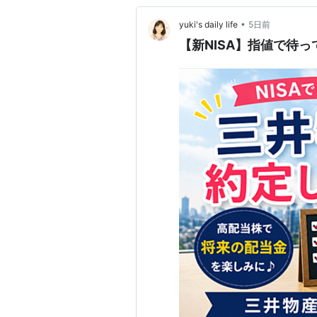
•
yuki's daily life
5日前
【新NISA】指値で待