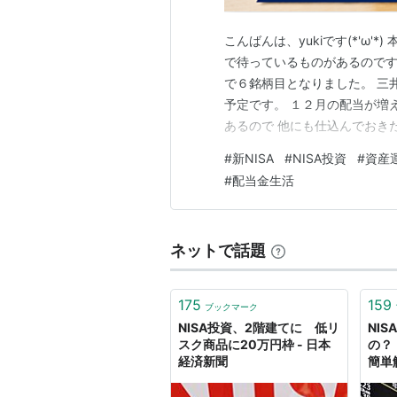
こんばんは、yukiです(*'ω'
で待っているものがあるのですが 
で６銘柄目となりました。 三
予定です。 １２月の配当が増え
あるので 他にも仕込んでおきた
ブログ ランキング参加中株式投
#
新NISA
#
NISA投資
#
資産
た('ω')ノ
#
配当金生活
ネットで話題
175
159
ブックマーク
NISA投資、2階建てに 低リ
NI
スク商品に20万円枠 - 日本
の？
経済新聞
簡単解
ャー