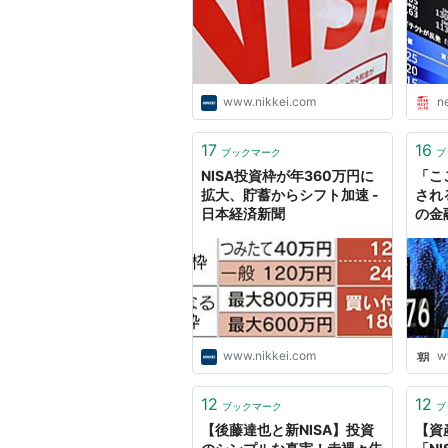
www.nikkei.com
n
17
16
ブックマーク
ブ
NISA投資枠が年360万円に
「こ
拡大、貯蓄からシフト加速 -
され
日本経済新聞
の金
www.nikkei.com
w
12
12
ブックマーク
ブ
【後藤達也と新NISA】投資
【資