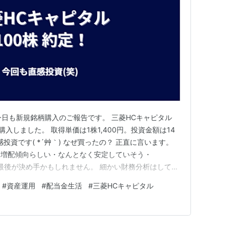
'*) 今日も新規銘柄購入のご報告です。 三菱HCキャピタル
株購入しました。 取得単価は1株1,400円。投資金額は14
投資です( *´艸｀) なぜ買ったの？ 正直に言います。
・増配傾向らしい・なんとなく安定していそう・
た 最後が決め手かもしれません。 細かい財務分析はしてい
、長期で持てそうな雰囲気を感じました。 いちお
#
資産運用
#
配当金生活
#
三菱HCキャピタル
言うとリース会社。 企業に設備などを貸すビジネスらし