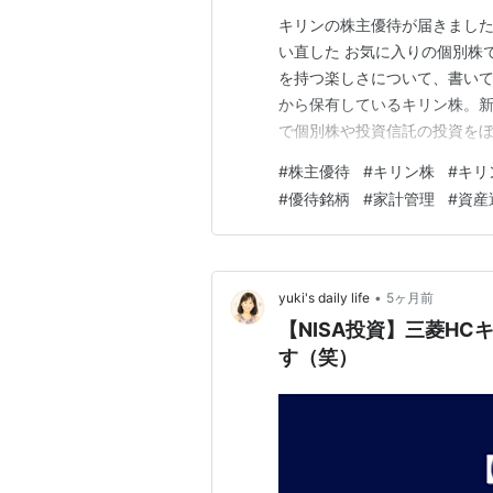
キリンの株主優待が届きました！
い直した お気に入りの個別株で
を持つ楽しさについて、書いてみ
から保有しているキリン株。新N
で個別株や投資信託の投資をぼ
も、そんなふうに長く付き合っ
#
株主優待
#
キリン株
#
キリ
『やっぱり持っていたいな』と
#
優待銘柄
#
家計管理
#
資産
にもともと持ってい…
•
yuki's daily life
5ヶ月前
【NISA投資】三菱HC
す（笑）