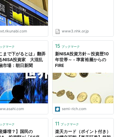
ext.rikunabi.com
www3.nhk.or.jp
15
ックマーク
ブックマーク
こまで下がるとは」翻弄
新NISA投資方針～投資歴10
るNISA投資家 大混乱
年世帯～ - 準富裕層からの
融市場：朝日新聞
FIRE
ww.asahi.com
semi-rich.com
11
ックマーク
ブックマーク
産爆増？】国民の
楽天カード（ポイント付き）