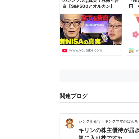
のシンプルな真実！赤裸々告
「N
白【S&P500とオルカン】
円」
ルプ
www.youtube.com
w
関連ブログ
シングル＆ワーキングママのぽんち
キリンの株主優待が届き
気に入り株です✨