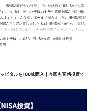
 旧NISA時代から保有していた銘柄で 新NISAでも買
す。 今回は、届いた優待の中身や感想 NISAで個別株
ます✨ ♪こんなダンボールで届きました♪ 旧NISA時代
ISAでも買い直しました 私は旧NISAの頃から、NISA
ちぼち続けています。 今回株主優待が届いたキリン株
てきた銘柄のひとつです。 新NISAが始まってからも、
ン株主優待
#
NISA
#
NISA投資
#
個別株投資
思い改めて買い直しました。 株主番号が継続するよう
運用
キャピタルを100株購入｜今回も直感投資で