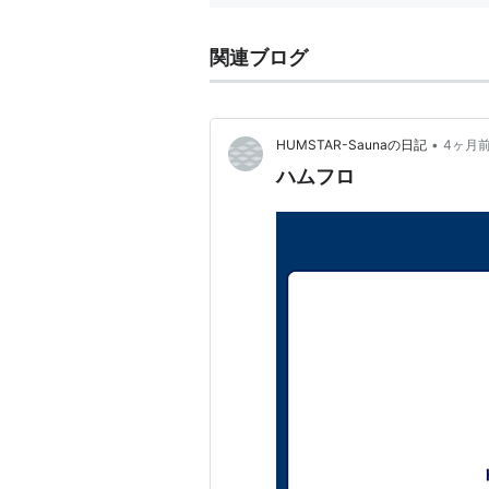
関連ブログ
•
HUMSTAR-Saunaの日記
4ヶ月
ハムフロ
画像まとめSNS「Pinteres
画像をツイートするような感覚
Chrome用機能拡張（Pinterest R
https://chrome.google.com/we