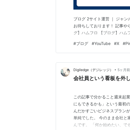
?hl=ja&hc=search&hcp=main
ブログ 2サイト運営 ｜ ジャ
*1
:
Hitwiseの調査結果でも女性ユー
お待ちしております！ 記事や
にアクセスしたビジターの58%が
グ】ハムフロ 【ブログ】ハムフロゲームズ
#
ブログ
#
YouTube
#
X
#
Pi
•
Digiledge（デジレッジ）
5ヶ月前
会社員という看板を外
この記事で分かること週末起
にもできるかも」という最初の
んだかすごいビジネスプランが
単純でした。 今のまま会社と
んです。 「何か始めたい、で