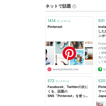
Amazon.comとeBayは、買い物
ネットで話題
アマゾンとeBay、「Pinterest」共
日本進出
1414
931
ブックマーク
Pinterest
ins
日本企業である楽天が出資、提携を
した
楽天、Pinterestに出資--日本進出も支
ンボ
2012年3月13日、現在のIT界に
『Pi
Pin
クブロ
タラクティブ部門」の2012年度
の写
く感
第16回Webby賞――Webサイト
他人
AdverTimes（アドタイ） by 宣伝
して
ァッ
www.pinterest.com
k
リア
非公開ボード（secret board）
もと
2012年11月8日から提供され始め
ニー
572
520
ブックマーク
Ins
定をオフにすることで、公開に切り
Facebook、Twitterの次に
Pin
Fa...
くる、話題の
マー
開に戻すことはできない。
SNS「Pinterest」を使って
Ja
みた：日経ビジネスオンライ
SE
ン
集客