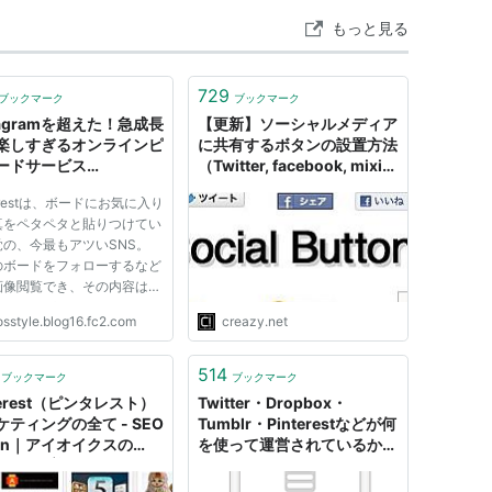
をするユーザー向けにPinterestのボタンを設置した。
もっと見る
有ボタンを追加 - CNET Japan
729
ブックマーク
ブックマーク
tagramを超えた！急成長
【更新】ソーシャルメディア
発表し、今後の日本進出が期待されている。
楽しすぎるオンラインピ
に共有するボタンの設置方法
援 - CNET Japan
ードサービス
（Twitter, facebook, mixi,
おいて最も影響力をもつ賞といわれている「SXSW イン
nterest』 - ライフハッ
GREE, Evernote, Google+,
terestは、ボードにお気に入り
グKo's Style
Tumblr, Pinterest, はてブ）
「インタラクティブ・アワード」を受賞した。
真をペタペタと貼りつけてい
[C!]
覚の、今最もアツいSNS。
の評価、ソーシャル系が顕著に #編集会議 |
のボードをフォローするなど
会議
画像閲覧でき、その内容はフ
ション、ガジェット、インテ
osstyle.blog16.fc2.com
creazy.net
、料理など、見ているだけで
てもおもしろいですよ。 ユ
た、非公開でボードを所有できる機能。「Secret」設
クビジター数ではなんと既に
514
ブックマーク
ブックマーク
tagram超え。2006年当時の
替えることができるが、1度公開したボードを非公
terest（ピンタレスト）
Twitter・Dropbox・
ケティングの全て - SEO
Tumblr・Pinterestなどが何
pan｜アイオイクスの
を使って運営されているかが
O・CV改善・Webサイト
わかる「Cloudstacks」
情報ブログ