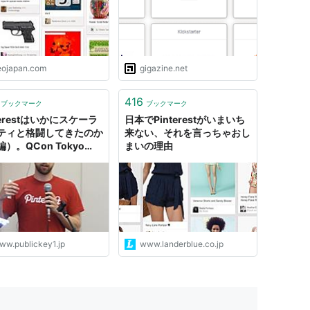
eojapan.com
gigazine.net
416
ブックマーク
ブックマーク
terestはいかにスケーラ
日本でPinterestがいまいち
ティと格闘してきたのか
来ない、それを言っちゃおし
）。QCon Tokyo
まいの理由
3
ww.publickey1.jp
www.landerblue.co.jp