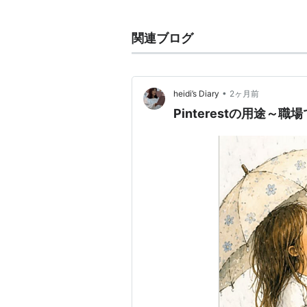
は2012年2月で1780万人に達する
2013年11月12日、日本語でのサ
関連ブログ
機能
Pin：関心のある画像を自分の
•
heidi’s Diary
2ヶ月前
Repin：他人のボードにある
Pinterestの用途
Like：気に入った画像にいい
Comment：画像に対するコメ
Follow：お互いの掲示板をフ
利用・ダウンロード
iPhoneアプリ・Web・スマート
http://pinterest.com/
http://itunes.apple.com/jp/ap