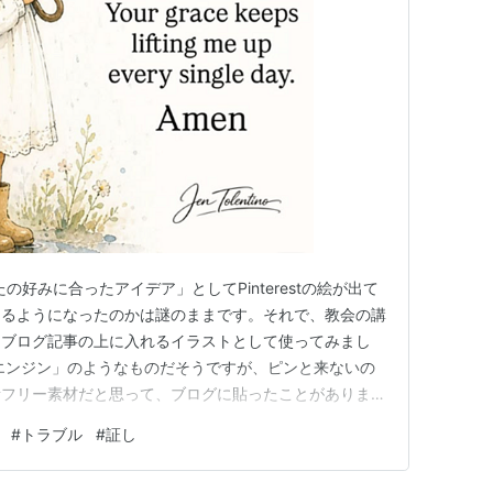
ttps://pinterest.com/join/signup/
カウントでログイン。もしくはアドレスからアカウント
完了
て、共感したり仲間を増やすことができる
録は招待制だったが、誰でも登録できるようになった
の好みに合ったアイデア」としてPinterestの絵が出て
t」という造語で、読み方は「ピンタレスト」。
出るようになったのかは謎のままです。それで、教会の講
、ブログ記事の上に入れるイラストとして使ってみまし
エンジン」のようなものだそうですが、ピンと来ないの
昔フリー素材だと思って、ブログに貼ったことがありまし
ると元のサイトのURLに飛ぶことや、利用者がテッ
作権はありますが、埋め込みであれば問題がないようで
ということもありショッピングサイトや企業などか
#
トラブル
#
証し
まだ読んでいないのですが、Pinterestに関する詳しい
照ください…