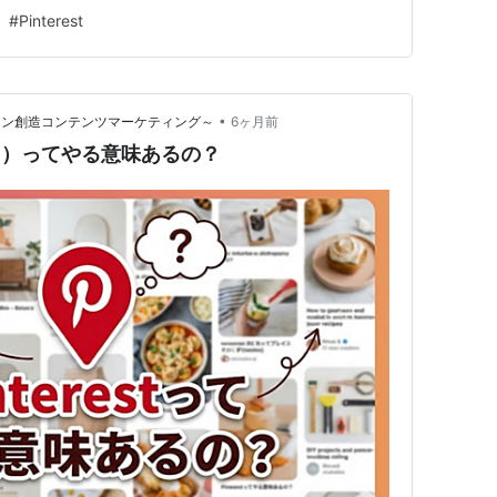
思ってこの記事を書いています。 迷ったら、まずは
#
Pinterest
から 動き出したら「Google」と「YouTube」に切り替える
ど…
•
めのファン創造コンテンツマーケティング～
6ヶ月前
レスト）ってやる意味あるの？