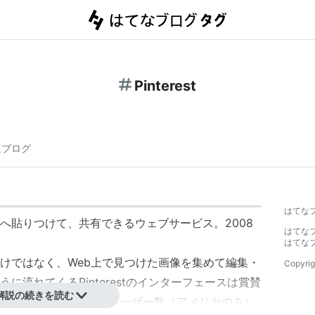
Pinterest
連ブログ
】
はてな
へ貼りつけて、共有できるウェブサービス。2008
はてな
はてな
けではなく、Web上で見つけた画像を集めて編集・
Copyrig
に流れてくるPinterestのインターフェースは賞賛
解説の続きを読む
w Labs, Inc.が運営。ユーザー数（アメリカのみ）