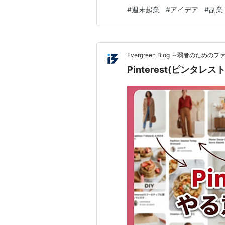
る人にこそ、読んでほしいなと
#
週末起業
#
アイデア
#
副業
「Pinterest」を眺めること
ぶっちゃけ、最初は「5万円」
Evergreen Blog ～弱者のた
Pinterest(ピンタ