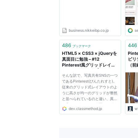
使い方（日本語）
車売却のトラブル防止策
business.nikkeibp.co.jp
s
486
446
ブックマーク
HTML5 × CSS3 × jQueryを
Pin
真面目に勉強 – #12
ビリ
Pinterest風グリッドレイア
（前編
ウトを作ってみた |
201
そんな訳で、写真共有SNSの一つ
DevelopersIO
であるPinterest(ぴんたれすと)。
従来のグリッド式レイアウトのよ
うに高さが均一のグリッドが整然
と並べられているのと違い、異な
る高さのグリッドが画面いっぱい
dev.classmethod.jp
w
に敷き詰められているレイアウト
が特徴的でオサレです。（※こう
いったレイアウトはピンボード風
と呼べば良いのでしょうか…？...