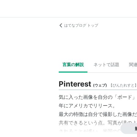
はてなブログ トップ
言葉の解説
ネットで話題
関
Pinterest
(
ウェブ
)
【
ぴんたれすと
気に入った画像を自分の「ボード」
年にアメリカでリリース。
最大の特徴は自分で撮影した画像だ
共有できるという点。写真が滝のよう
されることが多い。米国のCold Bre