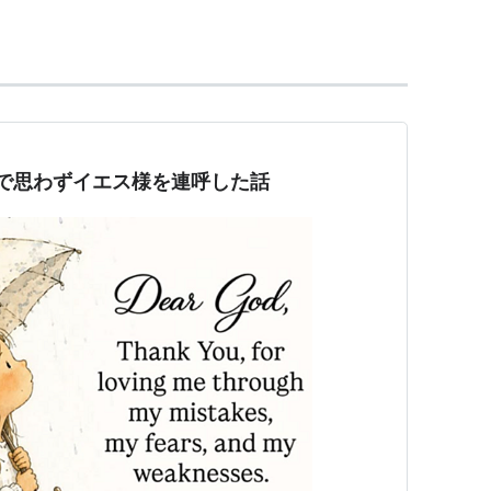
。
ービスが開始。
ボードへ張りつけコレクション
画像を自分のボードに貼りつける手法
～職場で思わずイエス様を連呼した話
ね！をおしてコレクション
ントを残すことができる
ォローし合う機能
フォン用Webのいずれからも利用可能。
p/pinterest/id429047995?mt=8