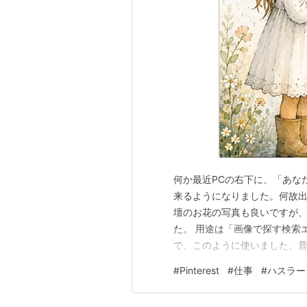
登録
「Pinterest」にアクセスする。
h
ツイッターやFacebookのア
作成。
自分の個人ボードを作れば登録
自分のお気に入りの画像を通し
2012年8月8日、これまで登
名前
何か最近PCの右下に、「あなた
「Pintrest＝Pin＋interes
来るようになりました。何故
壇のお花の写真も良いですが
人気度合い
た。 用途は「画像で探す検索
で、このように使いました。
ボードに張られた画像をクリックす
た。それは間違いでした。著
ク系の人々ではなく、女性が多い
*1
#
Pinterest
#
仕事
#
ハスラー
す。 なかなか可愛いです。私は
らも注目を浴びるている。
ことはこちらのリンク先をご参