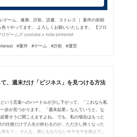
ンル:ゲーム、健康、詐欺、読書、ストレス ｜ 案件の依頼
ザーが幅をきかせていた。過去3ヶ月間にPinterest
ら色々やってます。 よろしくお願いいたします。 【ブロ
女性であった。
 youtube x note pinterest
nterest
#
案件
#
ゲーム
#
詐欺
#
運営
して、週末だけ「ビジネス」を見つける方法
業という言葉へのハードルが少し下がって、「これなら私
一歩が見つかります。 「週末起業」なんていうと、な
必要そうに聞こえますよね。 でも、私の場合はもっと
家の往復だけで人生が終わるのが、ただ少し怖くなった
も何を？」 そんな、形にもならないモヤモヤを抱えてい