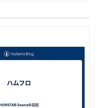
前
t」（ピンタレスト）とは？登録方法と使い方のまとめ！
で
ight Click）
bstore/detail/ebnlmphodejhpeoplgojlbgcekfopfjo