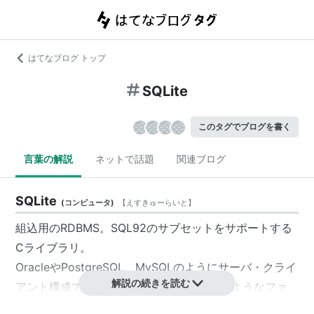
はてなブログ トップ
SQLite
このタグでブログを書く
言葉の解説
ネットで話題
関連ブログ
SQLite
(
コンピュータ
)
【
えすきゅーらいと
】
組込用のRDBMS。SQL92のサブセットをサポートする
Cライブラリ。
OracleやPostgreSQL、MySQLのようにサーバ・クライ
解説の続きを読む
アント構成ではなく、Microsoft Accessのようなファ
イルを直接読み書きするタイプでサーバを必要としな