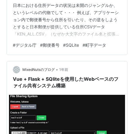
日本における住所データの状況は未開のジャングルか、
というレベルの代物でして・・・ 例えば、アプリケーシ
ョン内で郵便番号から住所を引いたり、その逆をしよう
とすると日本郵便が提供している住所CSVデータ
「KEN_ALL.CSV」（なぜか大文字のファイル名と拡張
子・・前世紀のDOS時代の代物か？みたいな）を使うこ
#
デジタル庁
#
郵便番号
#
SQLite
#
町字データ
とになると思うのですが、これがまた滅茶苦茶なデータ
で、もうKEN_ALL.CSVという単語を聞くだけでひきつけ
を起こしそうになるほど酷いのが有名です。 日本郵便の
•
「KEN_ALL.CSV」といえば、その汎用性の低い仕様ゆ
MixedNutsのブログ
1年前
え、かねてよりエンジニアの間では悪評が噴出していて
Vue + Flask + SQliteを使用したWebベースのフ
おり、使いやすい形式に…
ァイル共有システム構築