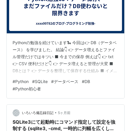
Pythonの勉強を続けています🐍 今回は👉 DB（データベ
ース） を学びました。 結論👇 👉 データ増えるとファイ
ル管理だけではキツい ■ 今までの保存 例えば👇 👉 txt
👉 CSV 便利だけど👇 👉 データ増えると管理が大変 ■
DBとは？ 👉 データを整理して保存する仕組み ■ イメー
ジ 名前 年齢 Taro 20 Jiro 25 👉 表形式で管理できる ■
#
Python
#
SQLite
#
データベース
#
DB
Pythonで使いやすいDB 👉 SQLite 👉 軽い👉 すぐ使え
#
Python初心者
る👉 学習向け最強 ■ DB作成 import sqlite3conn =
sqlite3.connect("sample.db")print("DB作成") 👉…
•
いろいろ備忘録日記
5ヶ月前
SQLite3にて起動時にコマンド指定して設定を強
制する (sqlite3, -cmd, 一時的に列幅を広くした