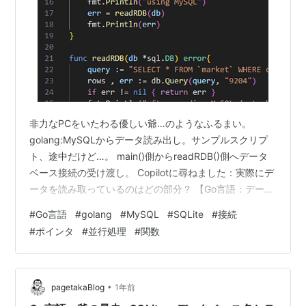
非力なPCをいたわる優しい爺…のようなふるまい。
golang:MySQLからデータ読み出し。サンプルスクリプ
ト、途中だけど…。 main()側からreadRDB()側へデータ
ベース接続の受け渡し。 Copilotに尋ねました：実際にデ
ータを読み取っているのはどの部分？ 【Go言語：データ
ベース接続を、ポインタでうけとる関数（第21行）】Go
#
Go言語
#
golang
#
MySQL
#
SQLite
#
接続
言語で、自分が暴れ、気がついたら自分がやり始めたと
#
ポインタ
#
並行処理
#
関数
ころへ帰着しそう、という頓珍漢な耄碌爺のお話です。
•
pagetakaBlog
1年前