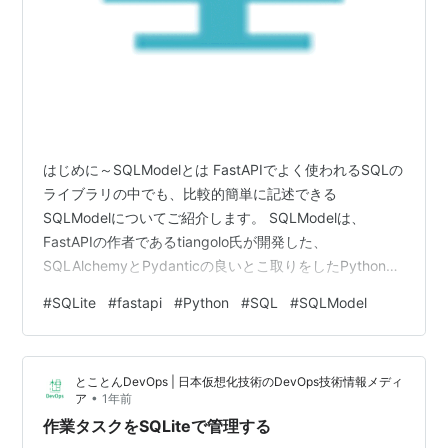
はじめに～SQLModelとは FastAPIでよく使われるSQLの
ライブラリの中でも、比較的簡単に記述できる
SQLModelについてご紹介します。 SQLModelは、
FastAPIの作者であるtiangolo氏が開発した、
SQLAlchemyとPydanticの良いとこ取りをしたPython用
ORMライブラリです。 ランキング参加中プログラミング
#
SQLite
#
fastapi
#
Python
#
SQL
#
SQLModel
ランキング参加中【公式】2024年開設ブログ 今回使用す
るライブラリ FastAPI SQLModel その他: typing,
datetime（標準ライブラリ） 必要に応じて、uvicornや
とことんDevOps | 日本仮想化技術のDevOps技術情報メディ
sqlalchemyもプロジェクトに追加してくださ…
•
ア
1年前
作業タスクをSQLiteで管理する