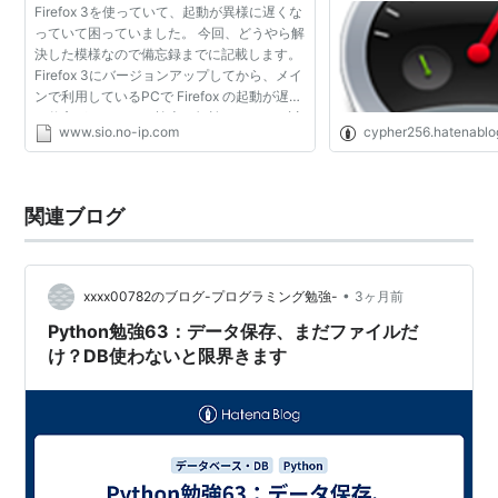
Firefox 3を使っていて、起動が異様に遅くな
きます
っていて困っていました。 今回、どうやら解
決した模様なので備忘録までに記載します。
Firefox 3にバージョンアップしてから、メイ
ンで利用しているPCで Firefox の起動が遅く
て仕方がない、ipv6検索を無効にするとか試
www.sio.no-ip.com
cypher256.hatenabl
してみたけどもかわず、という状態でした。
だいたい同...
関連ブログ
•
xxxx00782のブログ-プログラミング勉強-
3ヶ月前
Python勉強63：データ保存、まだファイルだ
け？DB使わないと限界きます