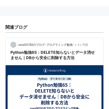
い。
ライセンスはパブリック・ドメインであるためにあらゆ
る用途に組み込み可能であり、またサーバを必要としな
いため一般ユーザー（管理者ではなく）からでも導入で
関連ブログ
きる場合が多い。
SQLiteへのバインディングはPHPのバージョン5から標
準で組み込まれており、pythonではバージョン2.5から
•
xxxx00782のブログ-プログラミング勉強-
2ヶ月前
標準、perlでもDBD::SQLiteをCPANより導入すること
Python勉強65：DELETE知らないとデータ消せ
ません｜DBから安全に削除する方法
で使用できる。
SQL92サポート（いくつかサポートしていないもの
もあります）
データベース（複数のテーブルやインデックスを含
む）は、単一のファイルに格納
アトミック、コミット、ロールバックをサポート
し、データの完全性を保護
データベース・ファイルの構成はバイトオーダーに