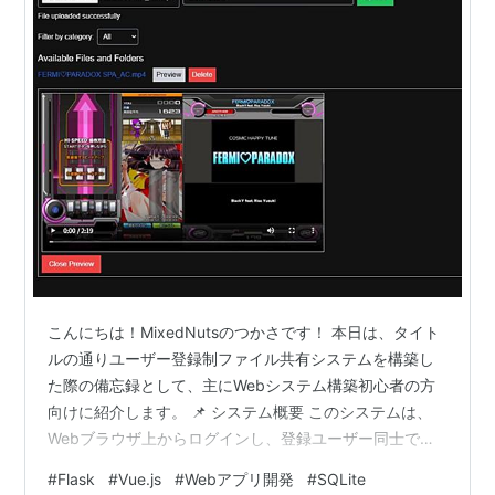
こんにちは！MixedNutsのつかさです！ 本日は、タイト
ルの通りユーザー登録制ファイル共有システムを構築し
た際の備忘録として、主にWebシステム構築初心者の方
向けに紹介します。 📌 システム概要 このシステムは、
Webブラウザ上からログインし、登録ユーザー同士でフ
ァイルをアップロード・ダウンロード・プレビューでき
#
Flask
#
Vue.js
#
Webアプリ開発
#
SQLite
るアプリケーションです。 使用OS：Windows 10（サー