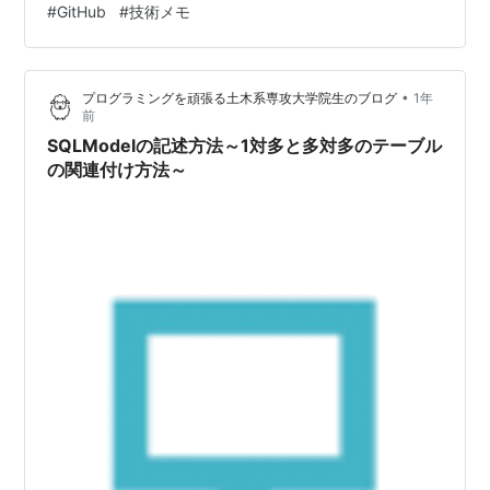
#
GitHub
#
技術メモ
バ側） フロントエンド：Vue.js バックエンド：
Flask（Python） データベース：SQLite 主な機能は以下
のとおりです： ユーザー登録・認証機能（今回は簡易的
•
プログラミングを頑張る土木系専攻大学院生のブログ
1年
に管理者がDBを直接流し込む事とし、登録フォー…
前
SQLModelの記述方法～1対多と多対多のテーブル
の関連付け方法～