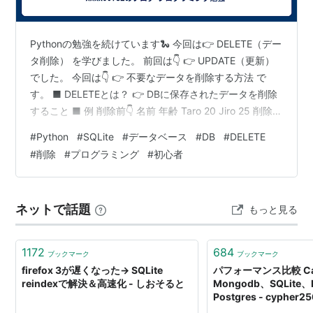
依存しないため、ファイルコピーでマシンも移動可
能
Pythonの勉強を続けています🐍 今回は👉 DELETE（デー
データベース・ファイルが2テラバイトまで使用可能
タ削除） を学びました。 前回は👇 👉 UPDATE（更新）
省メモリ消費：C code にして 25000行未満
でした。 今回は👇 👉 不要なデータを削除する方法 で
多くのオペレーションで PostgreSQL や MySQL の
す。 ■ DELETEとは？ 👉 DBに保存されたデータを削除
２倍速い
すること ■ 例 削除前👇 名前 年齢 Taro 20 Jiro 25 削除後
👇 名前 年齢 Jiro 25 👉 Taroを削除 ■ SQLite接続 import
非常にシンプルな C/C++ 用インターフェース（３つ
#
Python
#
SQLite
#
データベース
#
DB
#
DELETE
sqlite3conn = sqlite3.connect("sample.db")cursor =
の関数と、１つのopaque型構造体だけ）
#
削除
#
プログラミング
#
初心者
conn.cursor() ■ DELETE文 cursor.execute( "DELE…
標準でTCLバインディングを含む（他の多くの言語用
バインディングが別に存在）
単純な、よくコメントされたソース・コード
ネットで話題
もっと見る
おおよそ100%のコードをカバーする自動テストスィ
ート
1172
684
ブックマーク
ブックマーク
すべてを内包しており、外部依存性はありません
firefox 3が遅くなった→ SQLite
パフォーマンス比較 Cas
reindexで解決＆高速化 - しおそると
Mongodb、SQLite
LinuxとWindowsで構築・テストしました
Postgres - cypher25
ソースはパブリックドメイン。任意の目的に使用で