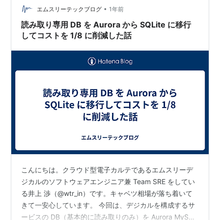
•
う間に使わなくなってしまったりと大体、いつもそんな
エムスリーテックブログ
1年前
感じです。 運用方針 結局のところ、難しすぎたり面倒す
読み取り専用 DB を Aurora から SQLite に移行
ぎると気がついたときには使わなくなって…
してコストを 1/8 に削減した話
こんにちは。クラウド型電子カルテであるエムスリーデ
ジカルのソフトウェアエンジニア兼 Team SRE をしてい
る井上 渉（@wtr_in）です。キャベツ相場が落ち着いて
きて一安心しています。 今回は、デジカルを構成するサ
ービスの DB（基本的に読み取りのみ）を Aurora MySQL