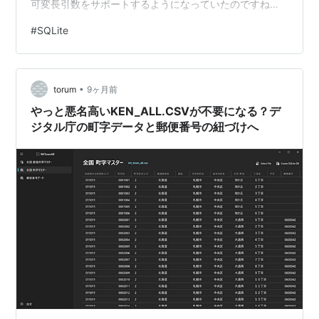
可変長引数をサポートするようになっていたのですね。
知らなかったです。 sqlite.org リリースノート 見ると以
#
SQLite
下のように記載されてました。 2025-02-06 (3.49.0) ...
Enhance the iif() SQL function so that it can accept
any number of arguments…
•
torum
9ヶ月前
やっと悪名高いKEN_ALL.CSVが不要になる？デ
ジタル庁の町字データと郵便番号の紐づけへ