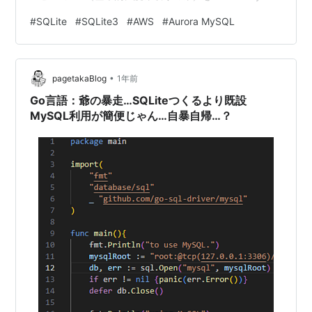
から Fargate 上の SQLite に移行し、性能も向上しつつ
#
SQLite
#
SQLite3
#
AWS
#
Aurora MySQL
当該サービス全体のインフラコストを約 1/8 まで大幅に
削減できた話をご紹介します。
•
pagetakaBlog
1年前
Go言語：爺の暴走…SQLiteつくるより既設
MySQL利用が簡便じゃん…自暴自帰…？