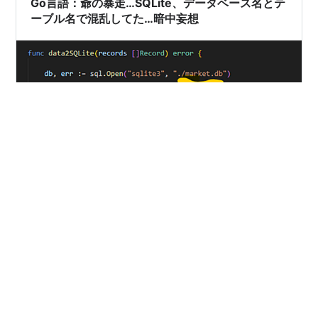
Go言語：爺の暴走…SQLite、データベース名とテ
ーブル名で混乱してた…暗中妄想
Go言語：昨日から本日のドタバタ。 ある関数でSQLite宣
言したら、ポインタ変数で使い回し…。 SQLite：読みだ
して失敗続き…VSCodeからは「no such table:xxxx」と
指摘され続け…。 現在、少ないデータを整理しSQLiteに
書き込み、その後読み出せる。その次は？ 【SQLite：デ
ータベース名とテーブル名、自分で混乱の種をまいてい
#
Go言語
#
golang
#
SQLite
#
データベース
た】本日は、RDBのお話です。副題は、人間は慣れた作