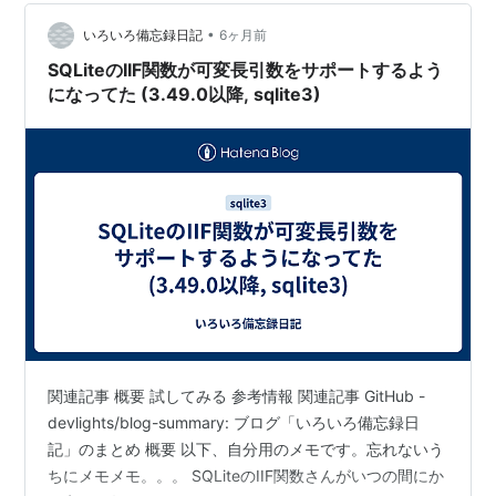
-cmd ".width 0 0 0 100" ./my.db "select c1,c2,c3,c4
•
from test_table" 複数の設定…
いろいろ備忘録日記
6ヶ月前
SQLiteのIIF関数が可変長引数をサポートするよう
になってた (3.49.0以降, sqlite3)
関連記事 概要 試してみる 参考情報 関連記事 GitHub -
devlights/blog-summary: ブログ「いろいろ備忘録日
記」のまとめ 概要 以下、自分用のメモです。忘れないう
ちにメモメモ。。。 SQLiteのIIF関数さんがいつの間にか