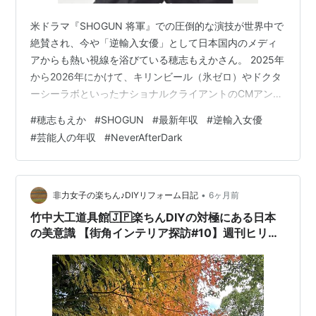
米ドラマ『SHOGUN 将軍』での圧倒的な演技が世界中で
絶賛され、今や「逆輸入女優」として日本国内のメディ
アからも熱い視線を浴びている穂志もえかさん。 2025年
から2026年にかけて、キリンビール（氷ゼロ）やドクタ
ーシーラボといったナショナルクライアントのCMアンバ
サダーに相次いで抜擢。さらにNHKの大型ドラマや、賀
#
穂志もえか
#
SHOGUN
#
最新年収
#
逆輸入女優
来賢人さんが監督を務める2026年公開映画**『Never
#
芸能人の年収
#
NeverAfterDark
After Dark』での主演**など、その活躍は目覚ましいもの
があります。 結論から言うと、現在の穂志もえかさんの
年収は推定で 7,000万円〜1億2,000万円前後 に達してい
ると考えられます。 世界基準の評価が、日…
•
非力女子の楽ちん♪DIYリフォーム日記
6ヶ月前
竹中大工道具館🇯🇵楽ちんDIYの対極にある日本
の美意識 【街角インテリア探訪#10】週刊ヒリジ
ョ日記