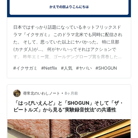
日本ではすっかり話題になっているネットフリックスド
ラマ『イクサガミ』 このドラマ北米でも同時に配信され
た。 そして、思っていた以上にヤバかった。 特に旦那
(カナダ人)が...。 何がヤバいってそれはアクションで
す。 昨年エミー賞、ゴールデングローブ賞を席巻したぢ
ラマ『SHOGUN』は どちらかというと静なアクション
#
イクサガミ
#
Netflix
#
人気
#
ヤバい
#
SHOGUN
ところが、『イクサガミ』は、動なアクション、そして
速い。 うっかりよそ見したら、大切な場面を逃したりす
る。 それくらいのスピード感とスリルがあった。 たまら
•
なかったです。 登場した週に人気ランキング2位という
尋常北のいわしノート
8ヶ月前
快挙。 最初のシーズンは6エピソードで止まっているの
「はっぴいえんど」と「SHOGUN」そして「ザ・
で、次が本当に見たいで…
ビートルズ」から見る”実験録音技法”の共通性