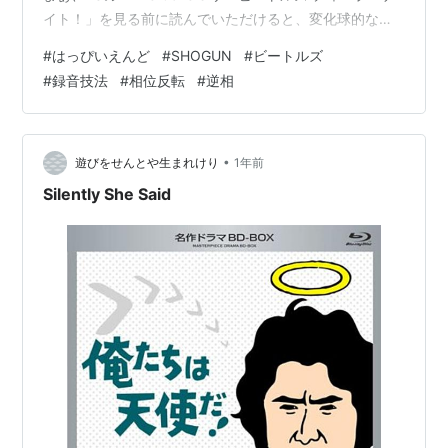
イト！」を見る前に読んでいただけると、変化球的な予
習の少しにはなるかもです。 音楽史を振り返ると、「技
#
はっぴいえんど
#
SHOGUN
#
ビートルズ
術」が成熟した時代よりも、むしろ「技術が足りなかっ
#
録音技法
#
相位反転
#
逆相
た時代」にこそ大胆な実験が生まれていることに気づ
く。 日本の「はっぴいえんど」や「SHOGUN」、そして
世界の「ザ・ビートルズ」。 時代もジャンルも文脈も違
う三者だが、録音された音をよく聴くと、じつは “共通す
•
遊びをせんとや生まれけり
1年前
る美学” が存在する…
Silently She Said