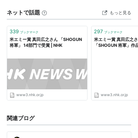
られています。 この記事では、穂志もえかさんのバレエ
ネットで話題
もっと見る
経歴や女優としての表現力との関係、世界から評価され
る理由について詳しく紹介します。 美し…
339
297
ブックマーク
ブックマーク
米エミー賞 真田広之さん 「SHOGUN
米エミー賞 真田広之
将軍」 14部門で受賞 | NHK
「SHOGUN 将軍」作品
www3.nhk.or.jp
www3.nhk.or.jp
関連ブログ