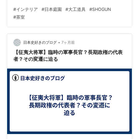
ちんDIYの対極にある場所として、竹中大工道具館を訪れ
#
インテリア
#
日本庭園
#
大工道具
#
SHOGUN
ました。 場所は地下鉄・新幹線「新神戸駅」から徒歩3
#
茶室
分。 周囲はハーブ園や布引の滝があり、駅近ながら自然
豊かな環境です。 一見すると、博物館というより、立派
な日本庭園に囲まれた別荘といった佇まい。 100均の金
づちとプラスドライバーを使い、扱いやすいフェイク建
•
日本史好きのブログ
7ヶ月前
材をメインに、無理のな…
【征夷大将軍】臨時の軍事長官？長期政権の代表
者？その変遷に迫る