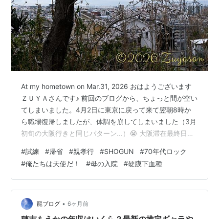
At my hometown on Mar.31, 2026 おはようございます
ＺＵＹＡさんです♪ 前回のブログから、ちょっと間が空い
てしまいました。4月2日に東京に戻って来て翌朝8時か
ら職場復帰しましたが、体調を崩してしまいました（3月
初旬の大阪行きと同じパターン...）😭 大阪滞在最終日に
母と面会し終えて新大阪に向かおうとした辺りから、“こ
#
試練
#
帰省
#
親孝行
#
SHOGUN
#
70年代ロック
れって東京どころか新大阪まで行けるのか？”と不安にな
#
俺たちは天使だ！
#
母の入院
#
硬膜下血種
るほどの凄まじい疲労感に襲われました。我ながらあん
な体調でよく帰って来られました。お土産どころか、珍
しく車内用のドリンクも買わずに...😣 職場復帰初日は極
度の疲労感のまま。その翌日にはそれは完全に風邪…
•
龍ブログ
6ヶ月前
穂志もえかの年収はいくら？最新の推定ギャラや