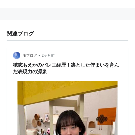
橋本真也が扮する。
関連ブログ
•
龍ブログ
2ヶ月前
穂志もえかのバレエ経歴！凛とした佇まいを育ん
だ表現力の源泉