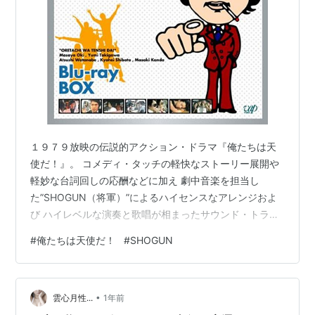
１９７９放映の伝説的アクション・ドラマ『俺たちは天
使だ！』。 コメディ・タッチの軽快なストーリー展開や
軽妙な台詞回しの応酬などに加え 劇中音楽を担当し
た”SHOGUN（将軍）”によるハイセンスなアレンジおよ
び ハイレベルな演奏と歌唱が相まったサウンド・トラッ
クや挿入歌の完成度も その大きな魅力であったことは疑
#
俺たちは天使だ！
#
SHOGUN
う余地もありません。 名作ドラマBDシリーズ 俺たちは
天使だ! Blu-ray-BOX(3枚組 全20話収録) そんな『俺天』
のサウンドトラック盤として本東映当時にリリースされ
•
た SHOGUNのオリジナル・アルバムから、今夜は本曲を
雲心月性...
1年前