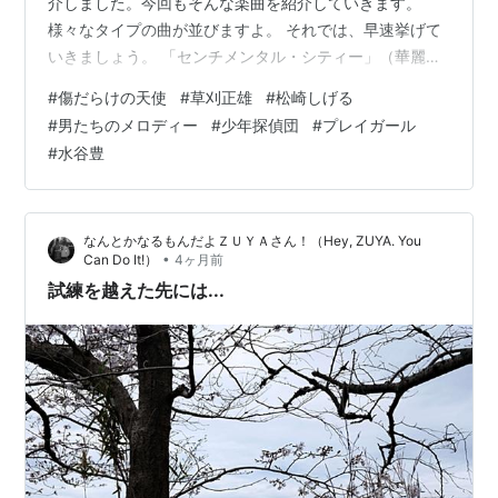
介しました。今回もそんな楽曲を紹介していきます。
様々なタイプの曲が並びますよ。 それでは、早速挙げて
いきましょう。 「センチメンタル・シティー」（華麗な
る刑事） www.youtube.com こちらは1977年のドラマ
#
傷だらけの天使
#
草刈正雄
#
松崎しげる
「華麗なる刑事」の主題歌。エンディングに流れます。
#
男たちのメロディー
#
少年探偵団
#
プレイガール
主演は草刈正雄氏と田中邦衛氏です。対照的な二人の刑
#
水谷豊
事が主役の正にバディものです。これは1シリーズだけの
放送でしたし、その主題歌「センチメンタル・シティ
ー」もそれほどヒットしていませんが、結構な佳曲で
なんとかなるもんだよＺＵＹＡさん！（Hey, ZUYA. You
す。それ以上に主演の草刈正雄氏…
•
Can Do It!）
4ヶ月前
試練を越えた先には...