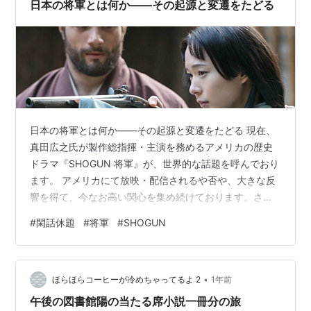
ご紹介。 1979年当時のTVドラマ用挿入歌としては異色
日本の将軍とは何か――その起源と変遷をたどる
で…
日本の将軍とは何か――その起源と変遷をたどる 現在、
真田広之氏が製作総指揮・主演を務めるアメリカの歴史
ドラマ『SHOGUN 将軍』が、世界的な話題を呼んでおり
ます。 アメリカにて放映・配信されるや否や、大きな反
響を得て、今なお高い関心を集め続けております。さら
に、米国テレビ界における最高の栄誉とされる「エミー
#
閑話休題
#
将軍
#
SHOGUN
賞」では、史上最多となる18部門を受賞し、「ゴールデ
ングローブ賞」においてもドラマ部門で4冠を達成するな
ど、歴史的快挙を成し遂げました。 劇中で真田氏が演じ
•
る主人公・吉井虎永は、徳川家康をモデルにした人物と
ほらほらコーヒーが冷めちゃってるよ 2
1年前
されております。この徳川家康が任ぜられた「将軍」と
午後の図書館陽の当たる席小説一冊分の旅