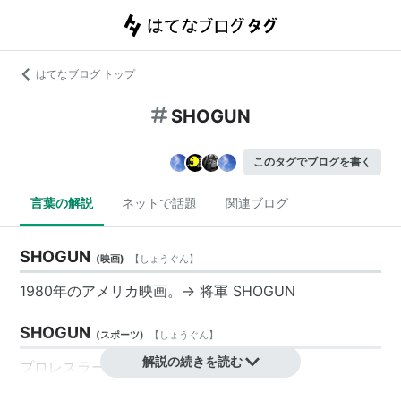
はてなブログ トップ
SHOGUN
このタグでブログを書く
言葉の解説
ネットで話題
関連ブログ
SHOGUN
(
映画
)
【
しょうぐん
】
1980年の
アメリカ映画
。→
将軍 SHOGUN
SHOGUN
(
スポーツ
)
【
しょうぐん
】
解説の続きを読む
プロレスラー。