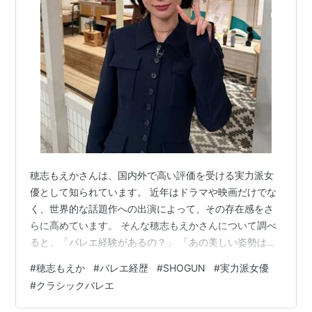
穂志もえかさんは、国内外で高い評価を受ける実力派女
優として知られています。 近年はドラマや映画だけでな
く、世界的な話題作への出演によって、その存在感をさ
らに高めています。 そんな穂志もえかさんについて調べ
ると、「バレエ経験があるの？」 「あの美しい姿勢はバ
レエのおかげ？」 「表現力との関係は？」と気になる方
#
穂志もえか
#
バレエ経歴
#
SHOGUN
#
実力派女優
も多いようです。 結論から言うと、穂志もえかさんは幼
#
クラシックバレエ
少期からクラシックバレエに親しみ、その経験が現在の
演技や立ち居振る舞いに大きな影響を与えていると考え