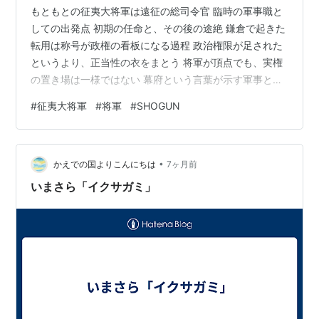
もともとの征夷大将軍は遠征の総司令官 臨時の軍事職と
しての出発点 初期の任命と、その後の途絶 鎌倉で起きた
転用は称号が政権の看板になる過程 政治権限が足された
というより、正当性の衣をまとう 将軍が頂点でも、実権
の置き場は一様ではない 幕府という言葉が示す軍事と政
治の混ざり方 陣中の本営から統治機構へ 官職はエンジン
#
征夷大将軍
#
将軍
#
SHOGUN
ではなく、統治を公認する表示板 室町と江戸で政治色が
濃くなる 室町は将軍の権威と、実力者の分立が同居する
江戸は将軍が統治の中心として完成する 終わり方もまた
•
政治的だった 大政奉還から王政復古へ まとめ 征夷大将
かえでの国よりこんにちは
7ヶ月前
軍という官職は、最初から「日本を統治するための政治
いまさら「イクサガミ」
職」だったわけではあり…