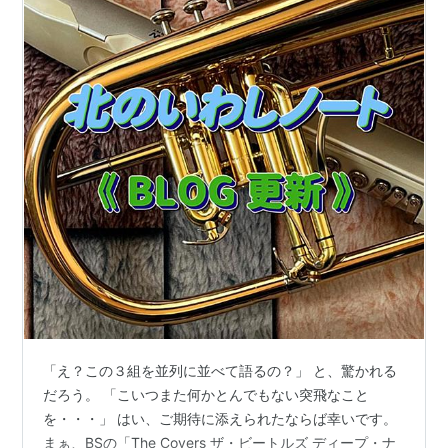
「え？この３組を並列に並べて語るの？」 と、驚かれる
だろう。 「こいつまた何かとんでもない突飛なこと
を・・・」 はい、ご期待に添えられたならば幸いです。
まぁ、BSの「The Covers ザ・ビートルズ ディープ・ナ