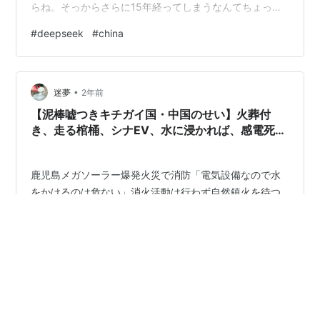
らね。そっからさらに15年経ってしまうなんてちょっと
信じられないよ。当然あの旅行の事も綺麗に忘れてた。
#
deepseek
#
china
なんたってその翌年の2011年3月11日、日本ではどえら
い事が起きてしまった。東日本大震災さ。以降の記憶は
それ一色だったと言ってもいいからねえ。 ともあれ、あ
•
れからHDDの中を探してみたら上海旅行の写真やら動画
迷夢
2年前
やらが結構出てきてね。それを眺めてるうちにいろいろ
【泥棒嘘つきキチガイ国・中国のせい】火葬付
思い…
き、走る棺桶、シナEV、水に浸かれば、感電死。
太陽光、工場爆発、大火災、水かけれない、シナ
クォリティ。