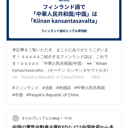
本記事をご覧いただき、まことにありがとうございま
す！ ↓↓↓↓↓ご紹介するフィンランド語は、これで
す！↓↓↓↓↓ 「中華人民共和国/中国」 ⇔「Kiinan
kansantasavalta」 (キーナン カンサンタサヴァルタ)
⇔「People's Republic of China/China」 〔例文〕 「中
国への旅行を計画しています。」 ⇔「Suunnittelen
#
フィンランド
#
北欧
#
外国語
#
中華人民共和国
matkaa Kiinaan.」 (スーンニッテレン マトゥカー キーナ
#
中国
#
People's Republic of China
ーン) ⇔「I'm planning a trip to China.」
・・・・・・・・・・・・・・・・・・・・・・・・・
・・・・・・・・・・ 〔関連…
•
タスカプレミアム's blog
1年前
中国の電気自動車企業BYDなどは中国政府から多