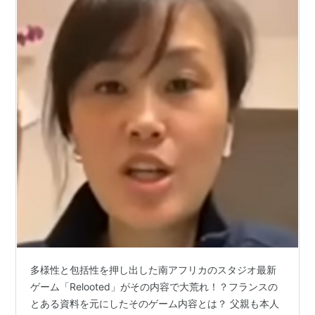
に居たKazuma Hashimotoはアイヌや琉球民族へ
の弾圧などとデマを言い「日本は歴史修正主義で
安倍晋三は植民地を推奨している。（あつまれ、
どうぶつの森に対して）無人島の発見という行為
は、日本のゲームの文脈においては植民地主義と
読まれ得る。云々」
多様性と包括性を押し出した南アフリカのスタジオ最新
ゲーム「Relooted」がその内容で大荒れ！？フランスの
とある資料を元にしたそのゲーム内容とは？ 父親も本人