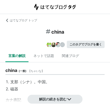
はてなブログ トップ
china
このタグでブログを書く
言葉の解説
ネットで話題
関連ブログ
china
(
一般
)
【
ちゃいな
】
支那
（
シナ
）。
中国
。
磁器
解説の続きを読む
カナ表記