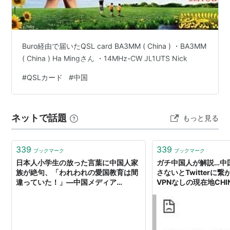
Buro経由で届いたQSL card BA3MM ( China ) ・BA3MM
( China ) Ha Mingさん ・14MHz-CW JL1UTS Nick
#
QSLカード
#
中国
ネットで話題
もっと見る
339
339
ブックマーク
ブックマーク
日本人小学生の放った言葉に中国人家
ガチ中国人が解説…中
族が絶句、「われわれの愛国教育は間
さないとTwitterに
違っていた！」―中国メディア
VPNなしの現在地CH
（Record China） - Yahoo!ニュース
タラーは100％工作
る？