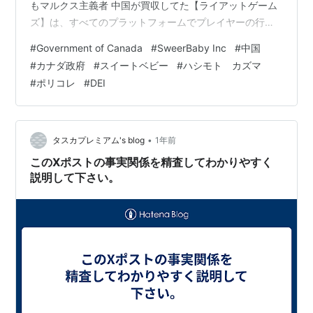
もマルクス主義者 中国が買収してた【ライアットゲーム
ズ】は、すべてのプラットフォームでプレイヤーの行動
を取り締まるために利用規約を拡大.。そのようなことを
#
Government of Canada
#
SweerBaby Inc
#
中国
SweetBabyInc、TakeThisにさせようとしとったね。ア
#
カナダ政府
#
スイートベビー
#
ハシモト カズマ
サクリシャドゥズで日本史捏造し黒人で嫌がらせ、
#
ポリコレ
#
DEI
TikTokでユーザーに日本の悪口とデマを拡散させ、日本
人の年金、マイナンバー、マイナ保険証、顔認証システ
ムと中国は監視ばっかししよおるな。泥棒嘘つきキチガ
イ国め。 - 迷…
•
タスカプレミアム's blog
1年前
このXポストの事実関係を精査してわかりやすく
説明して下さい。