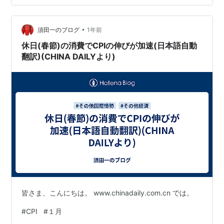
の直接補助金を受け取ったと推定されています。 **純利
益への影響:** 東洋経済オンラインの記事（2025年4月10
•
日）によると、BYDの2024年の「日常的事業活動に関連
須田一のブログ
1年前
する政府補助金」は**104億60…
休日(春節)の消費でCPIの伸びが加速(日本語自動
翻訳)(CHINA DAILYより)
皆さま、こんにちは。 www.chinadaily.com.cn では。
#
CPI
#
１月