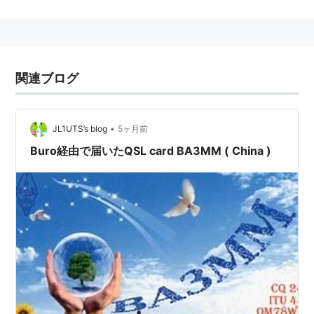
英語のカナ表記「
チャイナ
」
ドイツ語のカナ表記「
ヒーナ
、
キーナ
」
スペイン語のカナ表記「
チナ
」※女性形単数の意もあ
る（⇔
chino
）。
関連ブログ
ポルトガル語のカナ表記「
シーナ
」
他の表記
•
JL1UTS’s blog
5ヶ月前
Cina
（
チナ
、
チーナ
）、
Chine
（
シーヌ
）、
Sina
、
Buro経由で届いたQSL card BA3MM ( China )
Zhina