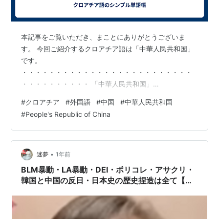
本記事をご覧いただき、まことにありがとうございま
す。 今回ご紹介するクロアチア語は「中華人民共和国」
です。
・・・・・・・・・・・・・・・・・・・・・・・・・
・・・・・・・・・・ 「中華人民共和国」
⇔「Narodna Republika Kina」 (ナロドゥナ レプブリカ
#
クロアチア
#
外国語
#
中国
#
中華人民共和国
キーナ) ⇔「People's Republic of China」
#
People's Republic of China
・・・・・・・・・・・・・・・・・・・・・・・・・
・・・・・・・・・・ 「中国」 ⇔「Kina」 (キーナ)
⇔「China」
・・・・・・・・・・・・・・・・・・・・・・・・・
•
迷夢
1年前
・・・・・・・・・・ 〔例文〕 「中国の首都は北京で
BLM暴動・LA暴動・DEI・ポリコレ・アサクリ・
す。」 ⇔「Glavn…
韓国と中国の反日・日本史の歴史捏造は全て【中
国】の仕業。【中国＝カナダ政府＝毎日新聞＝東
京大学＝日本大学】Sweetbaby Incは
Government of Canadaの企業。Sweetbaby Inc