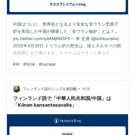
中国はついに、世界初となるより安全な非ウラン型原子
炉を実現した中国が開発した「非ウラン核炉」とは？…
pic.twitter.com/q48MjRNSF0— 宋 文洲 (@sohbunshu)
2025年4月29日 トリウム炉の歴史は、核エネルギーの開
発初期にまで遡ります。トリウムはウランと異なり、自
然界に豊富に存在し、放射性廃棄物の問題を軽減する可
#
AI
#
Grok
#
nuclear
能性があるとして注目されてきましたが、技術的・政治
的な理由から、ウラン燃料サイクルが主流となり、トリ
ウム炉の開発は長期間停滞しました。以下に、トリウム
•
炉の歴史を時系列でわかりやすく整理し、重要な出来事
フィンランド語のシンプル単語帳
1年前
や背景を説明します。 トリウム炉開発の歴史 19…
フィンランド語で「中華人民共和国/中国」は
「Kiinan kansantasavalta」