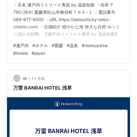
・店名 瀬戸内リトリート青凪 by 温故知新 ・住所 〒
790-2641 愛媛県松山市柳谷町７９４−１ ・電話番号
089-977-9500 ・URL https://setouchi.by-onko-
chishin.com/ ・店舗紹介 穏やかな海 雄大な自然 ゆっく
り流れる時間。【瀬戸内リトリート青凪 by 温故知新】で
最高級のリラックスタイムを。 当ホテルは四国・愛媛・
#
瀬戸内
#
ホテル
#
愛媛
#
温泉
#
matsuyama
松山市にある、オールスイート・全7室のラグジュアリー
#
hotels
#
japan
なリゾートホテルです。安藤忠雄氏設計による、おしゃ
れで洗練された空間でゆっくりとお過ごしいただけま
す。 館内には、心身を癒す温泉施設も完備しています。
さらにスパやプール、…
•
sh
7ヶ月前
万雷 BANRAI HOTEL 浅草