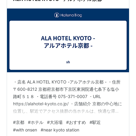
・店名 ALA HOTEL KYOTO -アルアホテル京都 - ・住所
〒600-8212 京都府京都市下京区東洞院通七条下る塩小
路町５１８ ・電話番号 075-371-0007 ・URL
https://alahotel-kyoto.co.jp/ ・店舗紹介 京都の中心地に
位置し、駅近でアクセス抜群の当ホテルは、快適な滞在
をお約束します。ゆったりとした大浴場を備え、旅の疲
#
京都
#
ホテル
#
大浴場
#
おすすめ
#
駅近
れを癒すことができるため、多くのお客様から高い評価
#
with onsen
#
near kyoto station
をいただいています。京都観光の拠点として便利な立地