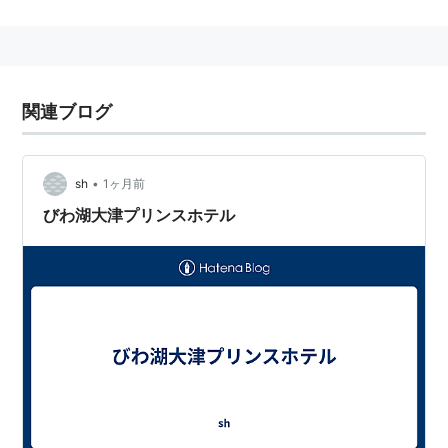
音楽：
マイク・フィギス
、
アンソニー・マリネリ
リスト::外国の映画::題名::は行
HOTEL
(
テレビ
)
【
ほてる
】
関連ブログ
1990年から2002年まで
TBSテレビ
で放送された
テレビ
ドラマ
。
•
sh
1ヶ月前
原作：
石ノ森章太郎
びわ湖大津プリンスホテル