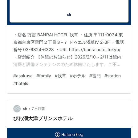
・店名 万雷 BANRAI HOTEL 浅草 ・住所 〒111-0034 東
京都台東区雷門２丁目３−７ ドゥエル浅草Ⅳ 2-3F ・電話
番号 03-6824-6328 ・URL https://banraihotel.tokyo/
・店舗紹介 【休館のお知らせ】2026/2/10～2/11は館内
清掃と設備メンテナンスのため休館いたします。ご不便
をおかけいたしますが、ご理解のほどよろしくお願いい
#
asakusa
#
family
#
浅草
#
ホテル
#
雷門
#
station
たします。 万雷 BANRAI HOTEL 浅草は、東京の歴史的
#
hotels
な街、浅草に位置する家族向けのおすすめホテルです。
特に、雷門までのアクセスが容易で、観光名所を存分に
楽しむことができます。 当ホテルは、家族…
•
sh
7ヶ月前
びわ湖大津プリンスホテル