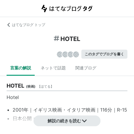
はてなブログ トップ
HOTEL
このタグでブログを書く
言葉の解説
ネットで話題
関連ブログ
HOTEL
(
映画
)
【
ほてる
】
Hotel
2001年｜
イギリス映画
・
イタリア映画
｜116分｜
R-15
日本公開：2003年8月30日
解説の続きを読む
監督・脚本：
マイク・フィギス