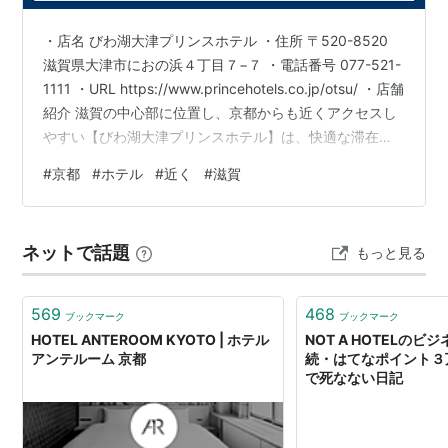
・店名 びわ湖大津プリンスホテル ・住所 〒520-8520
滋賀県大津市におの浜４丁目７−７ ・電話番号 077-521-
1111 ・URL https://www.princehotels.co.jp/otsu/ ・店舗
紹介 滋賀の中心部に位置し、京都からも近くアクセスし
やすい【びわ湖大津プリンスホテル】は、快適な滞在を
サポートするホテルです。落ち着いた雰囲気の客室や共
#
京都
#
ホテル
#
近く
#
滋賀
用スペースでゆったりと過ごせ、観光やビジネスの拠点
として便利な環境を提供しています。湖や周辺の自然を
眺めながら、日常から離れてリフレッシュできる滞在を
ネットで話題
もっと見る
お楽しみいただけます。 Our hotel in Shiga, near …
569
468
ブックマーク
ブックマーク
HOTEL ANTEROOM KYOTO | ホテル
NOT A HOTELのビ
アンテルーム 京都
続・はてなポイント３
で死なない日記