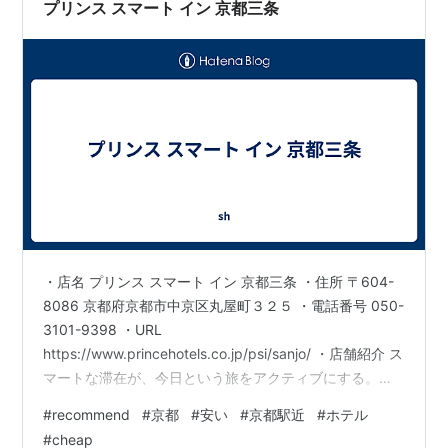
湖の夏の…
プリンス スマート イン 京都三条
・店名 プリンス スマート イン 京都三条 ・住所 〒604-
8086 京都府京都市中京区丸屋町３２５ ・電話番号 050-
3101-9398 ・URL
https://www.princehotels.co.jp/psi/sanjo/ ・店舗紹介 ス
マートな滞在が、今日という旅をアクティブにする。気
持ちをONにする。私の旅の拠点。プリンス スマート イ
#
recommend
#
京都
#
安い
#
京都駅近
#
ホテル
ン。 ホテルを拠点にアクティブに、行きたい所へ行き、
#
cheap