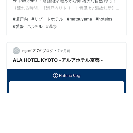
chishin.com/ ・店舗紹介 穏やかな海 雄大な自然 ゆっく
り流れる時間。【瀬戸内リトリート青凪 by 温故知新】で
最高級のリラックスタイムを。 当ホテルは四国・松山市
#
瀬戸内
#
リゾートホテル
#
matsuyama
#
hoteles
にある、オールスイート・全7室のラグジュアリーなリゾ
#
愛媛
#
ホテル
#
温泉
ートホテルです。安藤忠雄氏設計による、おしゃれで洗
練された空間でゆっくりとお過ごしいただけます。スパ
やプール、ジャグジーなどもご用意しておりますので、
自分へのご褒美や、大…
•
ngsm1217のブログ
7ヶ月前
ALA HOTEL KYOTO -アルアホテル京都 -