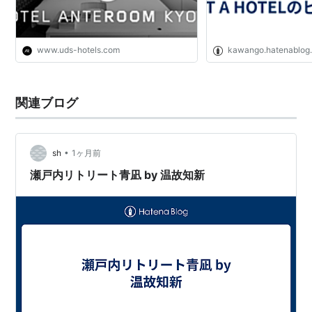
www.uds-hotels.com
kawango.hatenablog
関連ブログ
•
sh
1ヶ月前
瀬戸内リトリート青凪 by 温故知新