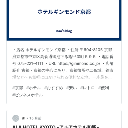
・店名 ホテルギンモンド京都 ・住所 〒604-8105 京都
府京都市中京区高倉通御池下る亀甲屋町５９５ ・電話番
号 075-221-4111 ・URL https://gimmond.co.jp/ ・店舗
紹介 古都・京都の中心にあり、京都御所や二条城、錦市
場などへも気軽に出かけられる便利な立地。一歩足を踏
み入れれば、そこはまるでヨーロピアン・プチホテル。
#
京都
#
ホテル
#
おすすめ
#
安い
#
レトロ
#
便利
観光はもちろん、ビジネスでのご利用にも心安らぐひと
#
ビジネスホテル
ときをお過ごしください。
•
sh
1ヶ月前
ALA HOTEL KYOTO -アルアホテル京都 -