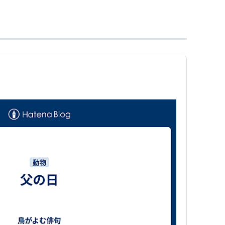
わがラスカル (小学館ライブラリー)
」
/小川隆雄
治