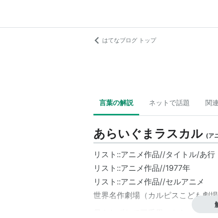
はてなブログ トップ
言葉の解説
ネットで話題
関
あらいぐまラスカル
(
ア
リスト::アニメ作品//タイトル/あ行
リスト::アニメ作品//1977年
リスト::アニメ作品//セルアニメ
世界名作劇場（カルピスこども劇場
母をたずねて三千里
→
あらいぐまラ