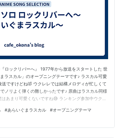
消えた角砂糖
本と1セント銅貨
夏休みの第一日
母のない子
杉久美子『ロックリバーへ』 1977年から放送をスタートした 世
アリスと友達になれたらなあ
ぐまラスカル」のオープニングテーマです♪ ラスカル可愛
放送ですけどね🤣 ウクレレでは結構メロディが忙しくて
楽しいパーティの夜
でノリよく弾くの難しかったです♪ 原曲はラスカル同様
度はあまり可愛くないですね😅 ランキング参加中ウクレ
式】2024年開設ブログ ランキング参加中【公式】はて
ラスカルの冒険
へ
#
あらいぐまラスカル
#
オープニングテーマ
ンキング参加中はてなブログ同盟！初心者歓迎・なんで
森で会った不思議な青年
ラスカルとトウモロコシ