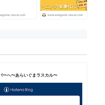
黒いマスクの可愛いやつ
ぼくの新しい友達
raiguma-rascal.com
www.araiguma-rascal.com
友情
ミルウォーキーのお月さま
オスカーへの贈り物
さようならスカンクたち
馬と自動車はどちらが速いか
リバーへ〜あらいぐまラスカル〜
蛙とボクシング
お母さんの帰宅
はじめての探検