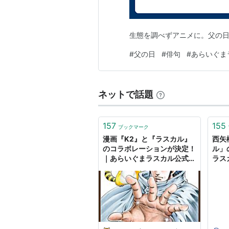
脚本
宮崎晃
/加藤盟/太田省吾/
主題歌
生態を調べずアニメに。父の日
OP
#
父の日
#
俳句
#
あらいぐま
「
ロックリバーへ
」作詞
岸田
ED
ネットで話題
「
おいでラスカル
」作詞
岸田
キャスト
157
155
ブックマーク
漫画『K2』と『ラスカル』
西矢
スターリング・ノース
内海敏
のコラボレーションが決定！
ル」
ウィラード
（父） 山内雅人
｜あらいぐまラスカル公式サ
ラス
イト
ニチ 
サラ
（母） 香椎くに子
オスカー
鹿股裕司
アリス
富永美子
ラスカル
（ペット:
アライグマ
）