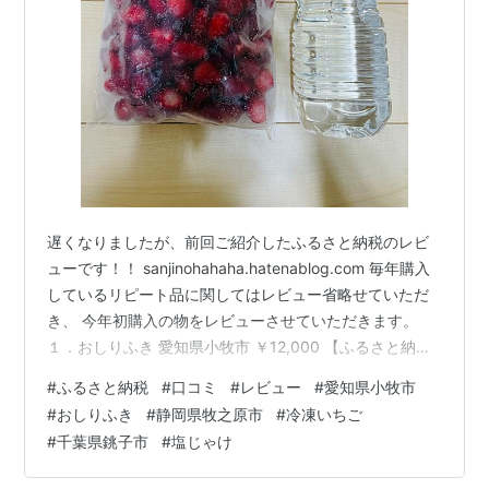
遅くなりましたが、前回ご紹介したふるさと納税のレビ
ューです！！ sanjinohahaha.hatenablog.com 毎年購入
しているリピート品に関してはレビュー省略せていただ
き、 今年初購入の物をレビューさせていただきます。
１．おしりふき 愛知県小牧市 ￥12,000 【ふるさと納
税】おしりふき 80枚×3P×12 セット 計 36個 厚手 大き
#
ふるさと納税
#
口コミ
#
レビュー
#
愛知県小牧市
めサイズ 約 190mm × 140mm 新生児 赤ちゃん デリケー
#
おしりふき
#
静岡県牧之原市
#
冷凍いちご
ト 肌 純水 99% 化粧水 品質 ヒアルロン酸 保湿 やさしい
#
千葉県銚子市
#
塩じゃけ
弱酸性 ノンアルコール 無香料 衛生的 ベビー用品 日用品
お取り寄せ 小牧市 送料無料 こちら購入から２週間…