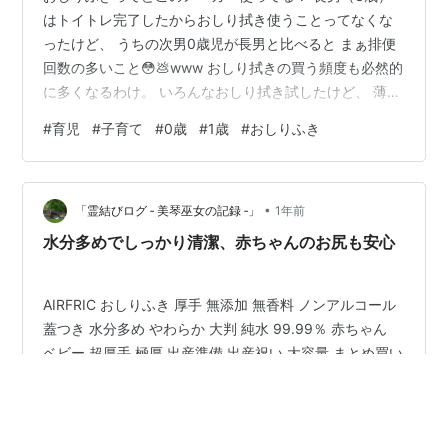
はトイトレ完了したからおしり拭き使うことってなくな
ったけど、 うちの次男0歳児が長男と比べると まぁ排便
回数の多いこと😳💩www おしり拭きの買う頻度も必然的
に多くなるわけ。 いろんなおしり拭き試したけど、 薄っ
ぺらかったり… 残り枚数少なくなるとどうしても何枚も
#
育児
#
子育て
#
0歳
#
1歳
#
おしりふき
連なって出てきたり… まずは、おしりふきを選ぶときの
ポイントをまとめたで💡 1. 成分をチェック！赤ちゃんの
肌に優しいものを選ぶ ✅ 無添加タイプ → アルコール・
•
香料・パラベンフリーが◎ ✅ 水分量が多いもの → しっか
「霊結びログ ‐ 美琴巫女の記録 ‐」
1年前
り拭けて肌への摩擦を減らせる ✅ 保湿成分入り → ヒア
水分多めでしっかり清潔、赤ちゃんのお尻も安心
ルロン…
AIRFRIC おしりふき 厚手 無添加 無香料 ノンアルコール
蓋つき 水分多め やわらか 大判 純水 99.99％ 赤ちゃん
ベビー 超厚手 極厚 出産準備 出産祝い 大容量 まとめ買い
手口ふき お尻ふき お尻拭き おしり拭き ウェットティッ
シュ Atsude シリーズ 80枚×12個セット WT001 楽天で
購入 「Atsudeシリーズ」のおしりふきは、水分多めでし
#
おしりふき
#
無添加
#
赤ちゃんケア
#
大容量