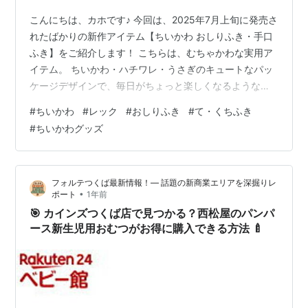
こんにちは、カホです♪ 今回は、2025年7月上旬に発売さ
れたばかりの新作アイテム【ちいかわ おしりふき・手口
ふき】をご紹介します！ こちらは、むちゃかわな実用ア
イテム。 ちいかわ・ハチワレ・うさぎのキュートなパッ
ケージデザインで、毎日がちょっと楽しくなるようなア
イテムになっています♪ それでは、発売日・仕様・通販情
#
ちいかわ
#
レック
#
おしりふき
#
て・くちふき
報など、詳しくチェックしていきましょう！ <あわせて
#
ちいかわグッズ
読みたい＞ 【商品概要】ちいかわ おしりふき＆手口ふき
とは？ 【ちいかわ おしりふき】の商品特徴（80枚入×12
個） 【ちいかわ 手口ふき】の商品特徴（60枚入×12個）
フォルテつくば最新情報！— 話題の新商業エリアを深掘りレ
【通販情報】楽天市場でも販売中！ 【まとめ】可愛くて
•
ポート
1年前
実用的…
🎯 カインズつくば店で見つかる？西松屋のパンパ
ース新生児用おむつがお得に購入できる方法 🍼