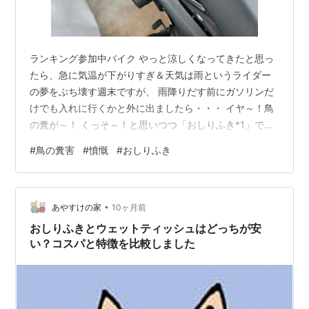
ランキング参加中バイク やっと涼しくなってきたと思っ
たら、急に気温が下がりすぎ＆天気は雨というライダー
の夢をぶち壊す週末ですが、 雨降りだす前にガソリンだ
けでも入れに行くかと外に出ましたら・・・ イヤ～！鳥
の糞が～！ くっそ～！と思いつつ「おしりふき*1」で拭
いていますと、 おい～っ！ここにもか～！ そして自転車
#
鳥の糞害
#
憤慨
#
おしりふき
にも～！ あちこち鳥の糞だらけ・・・Orz ベランダまで
～！ まるで鳥の糞による絨毯爆撃です。あまりにもブル
ーな週末の朝でした・・・。 【Amazon.co.jp限定】【お
•
しりふき】 ムーニー おしりふき やわらか素材 純水99%
あやすけの家
10ヶ月前
詰替 2280枚(76枚×30コ)無添加(アルコール・…
おしりふきとウェットティッシュはどっちが安
い？コスパと特徴を比較しました