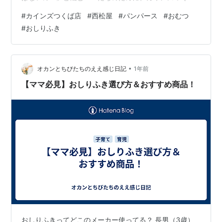
店と西松屋でパンパース新生児用おむつを賢く購入する
#
カインズつくば店
#
西松屋
#
パンパース
#
おむつ
方法を予想してみました！🔍✨ まだカインズつくば店は
#
おしりふき
開店前ですが、「こんなお店なら、こんな風にお得に買
えるかも！」という視点でお伝えします！ぜひ参考にし
てくださいね♪ infoshop.hatenablog.com 📢 カインズつ
くば店でパンパース新生児用おむつをお得に買う方法！
•
オカンとちびたちのええ感じ日記
1年前
🍼 新生児用おむ…
【ママ必見】おしりふき選び方＆おすすめ商品！
おしりふきってどこのメーカー使ってる？ 長男（3歳）