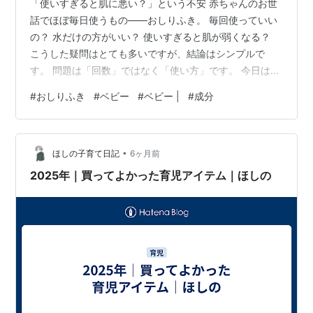
「使いすぎると肌に悪い？」という不安 赤ちゃんのお世
話でほぼ毎日使うもの――おしりふき。 毎回使っていい
の？ 水だけの方がいい？ 使いすぎると肌が弱くなる？
こうした疑問はとても多いですが、結論はシンプルで
す。 問題は「回数」ではなく「使い方」です。 今日は、
おしりふきを肌バリア（skin barrier）という視点から整
#
おしりふき
#
ベビー
#
ベビー |
#
成分
理します。 そもそも肌バリアとは何か 赤ちゃんの肌は大
人より 薄い 水分を失いやすい 刺激に弱い つまり 壊れや
すい構造です。 肌バリアが崩れると 赤み かぶれ 乾燥 し
•
みる といったトラブルが起きやすくなります。 おしりふ
ほしの子育て日記
6ヶ月前
きのリスクはどこにあるのか おしりふきが問題になる
2025年｜買ってよかった育児アイテム｜ほしの
の…