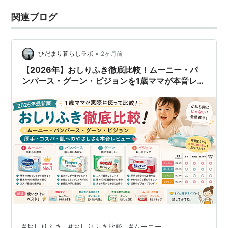
関連ブログ
•
ひだまり暮らしラボ
2ヶ月前
【2026年】おしりふき徹底比較！ムーニー・パ
ンパース・グーン・ピジョンを1歳ママが本音レビ
ュー｜厚手・コスパ・肌へのやさしさ
#
おしりふき
#
おしりふき比較
#
ムーニー