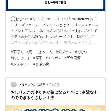
①おむつ：メリーズファースト hb.afl.rakuten.co.jp 🍼
メリーズファーストプレミアムとは？ メリーズファース
トプレミアム は、赤ちゃんの“はじめてのおむつ”として
開発された高品質なおむつシリーズです。特徴として、
以下のポイントが挙げられます： 🧸 肌へのやさしさ
「繊細な肌に5ツ星のやさしさ」をコンセプトとして設計
#
子育て
#
買ってよかった
#
歯ブラシ
#
おむつ
されている国内向けベビーおむつ。 肌に触れる面の素材
#
おしりふき
#
厚手
#
エンボス
#
医食同源
に抗菌加工を施したものもあり（※全ての細菌を抑えるわ
#
シュポット
#
鼻吸い機
けではありません）。 敏感肌の赤ちゃんでも使いやすい
よう、ふんわり柔らかい素材が使われています（海外情
報によるとアルガンオイル配合タイプもあるとの記述あ
り）。 …
•
あなたのための記事
7ヶ月前
おしりふきの冷たさが気になるときに！身近なも
のでできるやさしい工夫