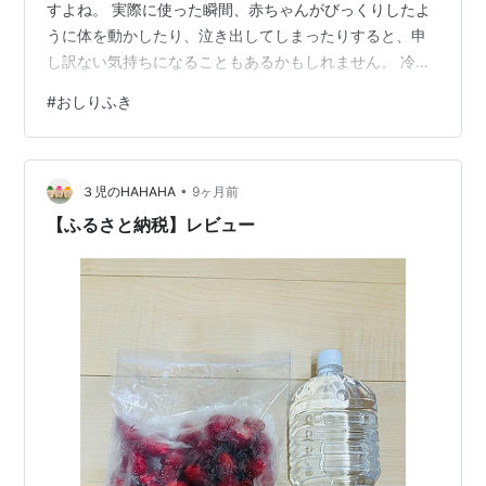
すよね。 実際に使った瞬間、赤ちゃんがびっくりしたよ
うに体を動かしたり、泣き出してしまったりすると、申
し訳ない気持ちになることもあるかもしれません。 冷た
さ対策として、おしりふきウォーマーの購入を考える方
#
おしりふき
もいますが、価格面が気になったり、コンセントの位置
や置き場所を考える必要があったりと、少しハードルを
感じる場合もあります。 そこで知っておきたいのが、必
•
ずしも専用アイテムに頼らなくても、工夫次第で冷たさ
３児のHAHAHA
9ヶ月前
を和らげられる可能性があるという点です。 普段の生活
【ふるさと納税】レビュー
で使っているものを活用すれば、無理のない範…