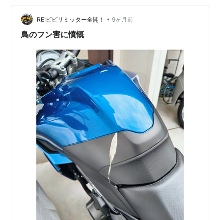
•
RE:ビビリミッター全開！
9ヶ月前
鳥のフン害に憤慨