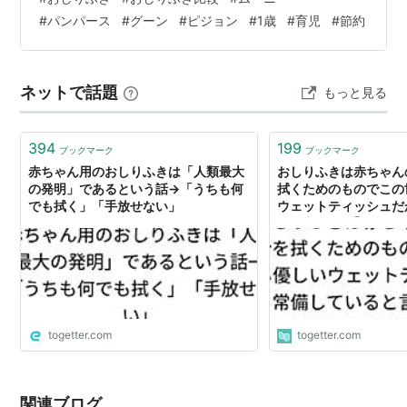
#
パンパース
#
グーン
#
ピジョン
#
1歳
#
育児
#
節約
ネットで話題
もっと見る
394
199
ブックマーク
ブックマーク
赤ちゃん用のおしりふきは「人類最大
おしりふきは赤ちゃん
の発明」であるという話→「うちも何
拭くためのものでこの
でも拭く」「手放せない」
ウェットティッシュだ
ると言ったら｢汚っ｣
かない
togetter.com
togetter.com
関連ブログ