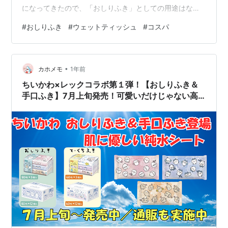
になってきたので、「おしりふき」としての用途はなく
なってきました。 ただ、食事後の手や口を拭くのに便利
#
おしりふき
#
ウェットティッシュ
#
コスパ
なので使っていましたが、ついにまとめ買いしたおしり
ふきがなくなってしまいました。 そこでふと思いまし
た。 「おしりふき」と「ウェットティッシュ」はどっち
•
が安いんだろう？ウェットティッシュに移行したほうが
カホメモ
1年前
コスパが良いのでは？と。 今回の記事ではおしりふきと
ちいかわ×レックコラボ第１弾！【おしりふき＆
ウェットティシュのコスパ比較と性能の違…
手口ふき】7月上旬発売！可愛いだけじゃない高
機能シートが登場（通販・販売場所・柄の種類ま
とめ）