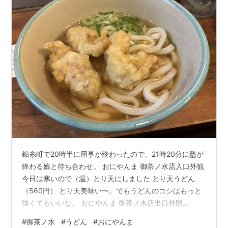
錦糸町で20時半に用事が終わったので、21時20分に塾が
終わる娘と待ち合わせ。 おにやんま 御茶ノ水店入口外観
今日は寒いので（温）とり天にしました とり天うどん
（560円） とり天美味い〜。でもうどんのコシはもっと
強くてもいいな。 おにやんま 御茶ノ水店出口外観
tabelog.com
#
御茶ノ水
#
うどん
#
おにやんま