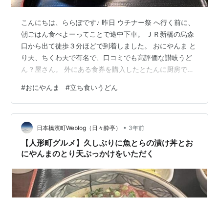
こんにちは、ららぽです♪ 昨日 ウチナー祭 へ行く前に、
朝ごはん食べよーってことで途中下車。 ＪＲ新橋の烏森
口から出て徒歩３分ほどで到着しました。 おにやんま と
り天、ちくわ天で有名で、口コミでも高評価な讃岐うど
ん？屋さん。 外にある食券を購入したとたんに厨房で作
り始めるらしく、店内に入って１分ほどでお盆の上にう
#
おにやんま
#
立ち食いうどん
どんが乗っかりました（早ッ！ 温並かけうどん 温並かけ
￥330 + とり天￥190 衣サクサクでジューシーなとり天
に、優しい出汁のスープ。 コシのあるうどんは私好み
•
で、朝ごはんには丁度いい量でした。 テーブルに置かれ
日本橋濱町Weblog（日々酔亭）
3年前
ている天かすは入れ放題。 写真撮るために開けたけど、
【人形町グルメ】久しぶりに魚とらの漬け丼とお
ちゃんと蓋もついて…
にやんまのとり天ぶっかけをいただく