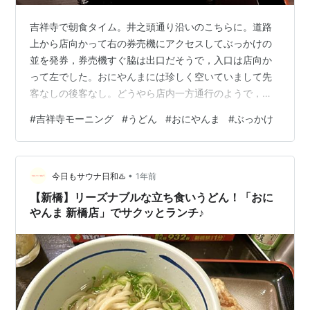
吉祥寺で朝食タイム。井之頭通り沿いのこちらに。道路
上から店向かって右の券売機にアクセスしてぶっかけの
並を発券，券売機すぐ脇は出口だそうで，入口は店向か
って左でした。おにやんまには珍しく空いていまして先
客なしの後客なし。どうやら店内一方通行のようで，入
店して水を汲んでうどん待ち，出来上がりを受け取っ
#
吉祥寺モーニング
#
うどん
#
おにやんま
#
ぶっかけ
て，薬味ほか入れて食事，終われば配膳口に戻して出口
から出る といった感じです。で，ぶっかけうどんの並を
受取り，生姜と天かすを投入して実食です。おにやんま
•
はかなり以前に御茶ノ水のお店で何度かいただいてお
今日もサウナ日和♨️
1年前
り，その折にはうどんそのものが少し甘い感じがして美
【新橋】リーズナブルな立ち食いうどん！「おに
味しかった記憶がありますが，今回の印象は，コシはあ
やんま 新橋店」でサクッとランチ♪
る…