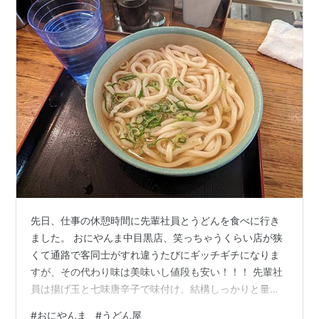
先日、仕事の休憩時間に先輩社員とうどんを食べに行き
ました。 おにやんま中目黒店、笑っちゃうくらい店が狭
くて通路で客同士がすれ違うたびにギッチギチになりま
すが、その代わり味は美味いし値段も安い！！！ 先輩社
員は揚げ玉と七味唐辛子で味付け。結構しっかりと量が
あるのに500円未満、いいですね～。つって、安くて美
#
おにやんま
#
うどん屋