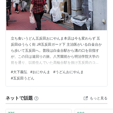
立ち食いうどん五反田おにやんま本店は今も変わらず 五
反田ゆうらく街 JR五反田ガード下 主治医がいる白金台か
ら歩いて五反田へ。普段は白金台駅から溝の口を目指す
が、この日は遠回りの旅。八芳園前から明治学院大学の
前を通り、以前住んでいた高輪台駅を抜け五反田のコー
スを歩いたが、3年前と変わってなかった。目的は立ち食
#
大下義弘
#
おにやんま
#
うどんおにやんま
いうどんの「おにやんま」だ。 この店を知ったのは、も
#
五反田うどん
うすでに15年前。その裏の居酒屋で一人呑んでいた時、
隣の席で一人呑んでいたのが共同経営者の弟の方だった
が、相当疲れていたようだ。あまりにも「おにやんま」
ネットで話題
もっと見る
のうどんが美味しかったので、応援するよと彼に言った
のを今も覚えている。久しぶりにオーナ…