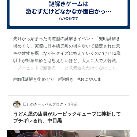
先月から始まった周遊型の謎解きイベント「兜町謎解き
街めぐり」実際に日本橋兜町の街を歩いて指定された景
色や建物を探しながらクイズに答えていくのだけど12歳
以上が対象年齢とは思えないほど、大人２人で大苦戦。
「ノーヒントで頑張ろ！」と意気込んだはずなのに１問
目からヒントに頼る始末でした(笑)
#
兜町謎解き街めぐり
#
謎解き
#
おにやんま
•
日刊のぎへっぺんブログ
3年前
うどん屋の店員がルービックキューブに挫折して
ブチギレる街、中目黒