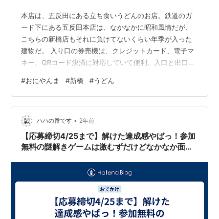
本店は、五反田にある立ち食いうどんのお店。鉄道のガ
ード下にある五反田本店は、なかなかに昭和風情だが、
こちらの新橋店もそれに負けてないくらい年季が入った
建物だ。 入り口の券売機は、クレジットカード、電子マ
ネー、QRコード決済に対応していて便利。入口と出口が
それぞれ一方通行なのもいい。 平日は、朝の6時半から
#
おにやんま
#
新橋
#
うどん
深夜3時まで営業している。夜の街、新橋の働く人に合わ
せているね。 おにやんまは、現在10店舗あるそうだが、
その内5店舗が食べログうどん100名店EASTに入ってい
•
る。すごい。東日本にもうどん屋さんたくさんあるだろ
ハハの番です
2年前
うに、同じ系列の店が100店舗中5店舗も入るのはちょっ
【応募締切4/25まで】解けた達成感やばっ！参加
と意外だった。 調べて知った…
無料の謎解きゲームは激むずだけどなかなか面白
かった話