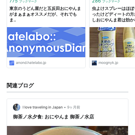
775
286
ブックマーク
ブックマーク
東京のうどん屋だと五反田おにやんま
虫よけスプレーはほぼ
がまぁまぁオススメだが、それでも
ったけどディートの方
ま..
しおにやんま君は効かない 
DOG
anond.hatelabo.jp
moognyk.jp
関連ブログ
•
I love traveling in Japan
9ヶ月前
御茶ノ水夕食: おにやんま 御茶ノ水店