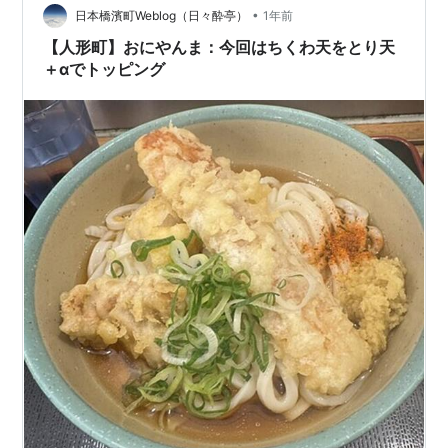
か、リーズナブルな価格設定が嬉しいポイント！うどん
•
日本橋濱町Weblog（日々酔亭）
1年前
単品はもちろん、天ぷらをトッピングして…
【人形町】おにやんま：今回はちくわ天をとり天
＋αでトッピング