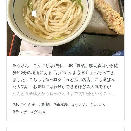
みなさん、こんにちは♪先日、JR「新橋」駅烏森口から徒
歩約2分の場所にある「おにやんま 新橋店」へ行ってき
ました！こちらは食べログ「うどん百名店」にも選ばれ
た人気店。お昼時には行列ができるほどの人気ですが、
なんと食券購入から食べ終わりまで約10分というスピー
ド感！今回は、そんなサクッと美味しくいただける「お
#
おにやんま
#
新橋
#
新橋駅
#
うどん
#
天ぷら
にやんま 新橋店」の魅力をたっぷりご紹介します♪ メニ
#
ランチ
#
グルメ
ュー｜コスパ抜群！立ち食いうどんの王道ラインナップ
お店の外にはメニュー看板が設置されており、メニュー
を確認してから並ぶことができます。物価高が続くな