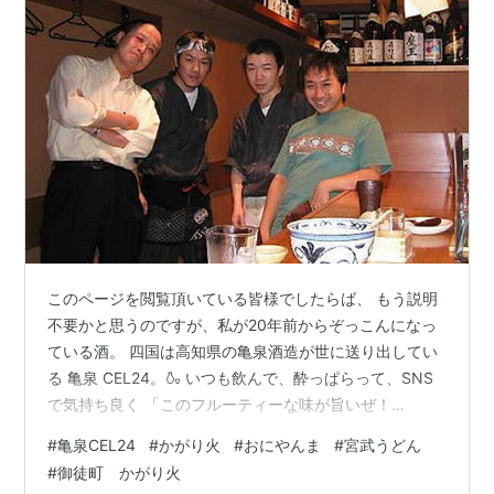
このページを閲覧頂いている皆様でしたらば、 もう説明
不要かと思うのですが、私が20年前からぞっこんになっ
ている酒。 四国は高知県の亀泉酒造が世に送り出してい
る 亀泉 CEL24。🍶 いつも飲んで、酔っぱらって、SNS
で気持ち良く 「このフルーティーな味が旨いぜ！
Yeah!」なんて言ってますが 今日は少し冷静にその出会
#
亀泉CEL24
#
かがり火
#
おにやんま
#
宮武うどん
いに遡ってみました。 そうしたら、改めて四国の名店と
#
御徒町 かがり火
の繋がりであったことが思い出されました。 うどん好き