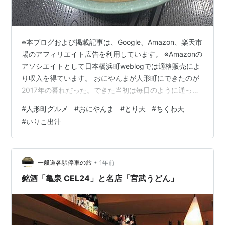
※本ブログおよび掲載記事は、Google、Amazon、楽天市
場のアフィリエイト広告を利用しています。 ※Amazonの
アソシエイトとして日本橋浜町weblogでは適格販売によ
り収入を得ています。 おにやんまが人形町にできたのが
2017年の暮れだった。できた当初は毎日のように通って
食べたものだったが、今はほぼ一択のとり天冷しぶっか
#
人形町グルメ
#
おにやんま
#
とり天
#
ちくわ天
けに出会うまでには何回か試行錯誤があった。
#
いりこ出汁
mnoguti.hatenablog.com さて今回、最近もたまに食べ
に行っていて、一度食べるとクセになる味だなと思い出
しながら頼んだのは、いつものとり天冷やしぶっかけに
しようと思ったが、ちょっと贅沢させてもらってちくわ
•
一般道各駅停車の旅
1年前
天…
銘酒「亀泉 CEL24」と名店「宮武うどん」