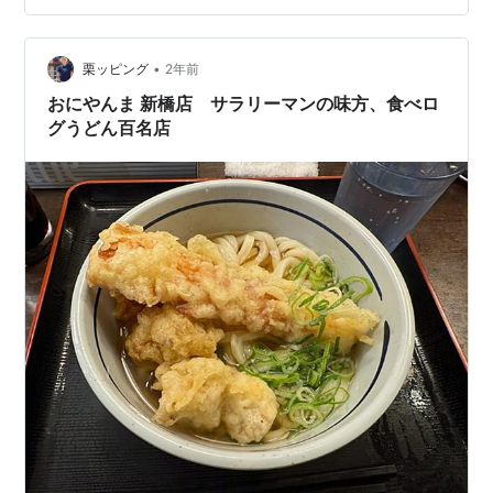
を自称し、会社のうどん部の部長である私ですが、 実
は、本場うどん県の香川のうどん店は このブログで全て
列挙出来る位しか経験値がありません。 山越、山下、長
•
栗ッピング
2年前
田、宮武、竹清、がもう、…
おにやんま 新橋店 サラリーマンの味方、食べロ
グうどん百名店