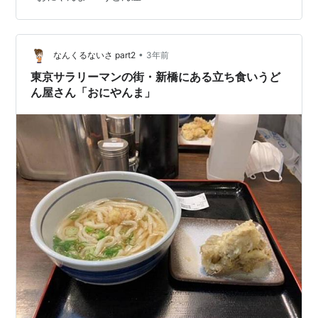
味くて量が多いうどんを食べて店を出たら、 誰かがルー
ビックキューブに挫折した痕跡がありました。まずうど
ん屋の前でルービックキューブに挑戦するのがおかしい
•
ですし、それで挫折して地面に叩きつけるのもどうかし
なんくるないさ part2
3年前
ています。もしかしたらこの店の店員も、昔はうどん屋
東京サラリーマンの街・新橋にある立ち食いうど
でうどん作りに挑戦して、それで挫折して地面…
ん屋さん「おにやんま」