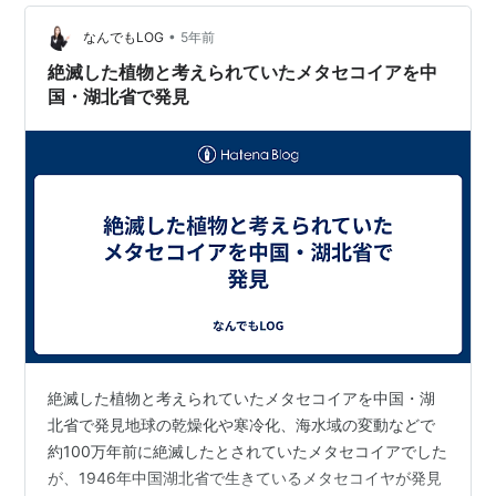
描くことに集中していたため、家事は一切せず、食事は
•
買ってきたもので生活し、そのごみは家の中で散らかり
なんでもLOG
5年前
放題だったそうです。ごみで埋め尽くされた部屋は、狭
絶滅した植物と考えられていたメタセコイアを中
くなったり臭くなったりと、絵を描く…
国・湖北省で発見
絶滅した植物と考えられていたメタセコイアを中国・湖
北省で発見地球の乾燥化や寒冷化、海水域の変動などで
約100万年前に絶滅したとされていたメタセコイアでした
が、1946年中国湖北省で生きているメタセコイヤが発見