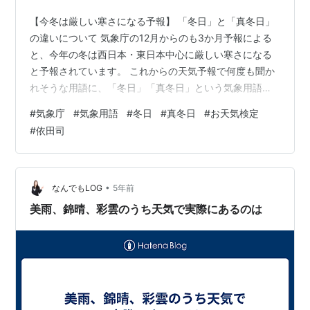
【今冬は厳しい寒さになる予報】 「冬日」と「真冬日」
の違いについて 気象庁の12月からのも3か月予報による
と、今年の冬は西日本・東日本中心に厳しい寒さになる
と予報されています。 これからの天気予報で何度も聞か
れそうな用語に、「冬日」「真冬日」という気象用語が
あります。 その用語の意味は、以下の通りです。 冬
#
気象庁
#
気象用語
#
冬日
#
真冬日
#
お天気検定
日・・・一日の最低気温が0℃未満の日真冬日・・一日の
#
依田司
最高気温が0℃未満の日 今年の冬は、冬日になるという
ような天気予報が多く登場しそうですね。 kenbunroku-
net.com
•
なんでもLOG
5年前
美雨、錦晴、彩雲のうち天気で実際にあるのは