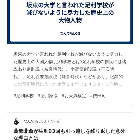
坂東の大学と言われた足利学校が滅びないように尽力し
た歴史上の大物人物 足利学校とは?足利学校の創設には諸
説あり遺制説（奈良時代）、小野篁創設説（平安時
代）、足利義兼創設説（鎌倉時代）などがあり、記録的
には室町時代に入った永享１１年（１４３９）に当時の
関東管領上杉憲実が宋版の経典を学校に寄進し大家快元
#
足利学校
#
徳川家康
#
お天気検定
#
依田司
和尚（鎌倉円覚寺住職）を招いて足利学校を再興しまし
た。享禄年間（１５２８～１５３１）の火災で多くの建
物や書物が焼失し一時衰退しましたが北条氏政の庇護に
•
より再興、天文年間（１５３２～１５５５年）に最盛期
なんでもLOG
5年前
を迎え学徒は３０００余名となりフランシスコ・ザビエ
葛飾北斎が生涯93回も引っ越しを繰り返した意外
ル（スペイン人：カトリックキリスト教の宣教師）に
な理由とは