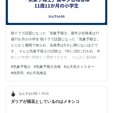
朝ドラで話題になった「気象予報士」最年少合格者は11
歳11か月の小学生 朝ドラで話題になった「気象予報士」
とにかく難関で知られ、合格率は5％に満たないほどで
す。 そんな気象予報士の試験は、1年に2回に行われ、年
齢とか学歴に関係なく受験できます。 ちなみに最高齢の
合格者は74歳10か月、そして最年少の合格者は11歳11か
#
気象予報士
#
気象予報士合格
#
お天気キャスター
月の小学生です。 「なんで雲は落ちてこないのか」とい
#
依田司
#
お天気検定
う疑問を父親に話したことがきっかけで受験したそうで
す。 父親がその質問にきちんと答えようと勉強している
姿を見て、同じように学び始めて見事に合格を勝ち取り
ました。 kenbunroku-net.com
•
なんでもLOG
5年前
ダリアが国花としているのはメキシコ