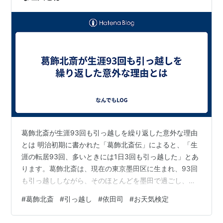
よ…
葛飾北斎が生涯93回も引っ越しを繰り返した意外な理由
とは 明治初期に書かれた「葛飾北斎伝」によると、「生
涯の転居93回、多いときには1日3回も引っ越した」とあ
ります。葛飾北斎は、現在の東京墨田区に生まれ、93回
も引っ越ししながら、そのほとんどを墨田で過ごし、両
国橋や牛嶋神社などの名作を残したと言われています。
#
葛飾北斎
#
引っ越し
#
依田司
#
お天気検定
なぜ、そんなにまで引っ越しを繰り返したの? その理由
は、とても意外なことでした。 葛飾北斎は、黙々と絵を