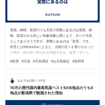
美雨、錦晴、彩雲のうち天気で実際にあるのは美雨、錦
晴、彩雲どれも珍しい気象現象に聞こえて、すべて天気
としてありそうですが、実際にあるのは「彩雲」です。
彩雲とはWikipediaによると、太陽の近くを通りかかった
が雲が、緑や赤に彩られる現象である。瑞雲（ずいう
ん）、慶雲・景雲（けいうん）、紫雲（しうん）などと
#
彩雲
#
天気
#
天気用語
#
お天気検定
#
依田司
もいうそうです。 美雨、錦晴は、いかにも天気用語であ
りそうですが、実際にはありません。 kenbunroku-
net.com
•
なんでもLOG
5年前
10月の歴代国内最高気温ベスト5の6地点のうち5
地点が新潟県で観測された理由