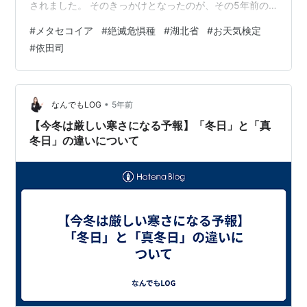
されました。 そのきっかけとなったのが、その5年前の
1941年、当時大阪市立大学の三木茂博士がメタセコイア
#
メタセコイア
#
絶滅危惧種
#
湖北省
#
お天気検定
の化石を発見し、論文を発表しました。 その論文をもと
#
依田司
に、中国で見つかった木とメタセコイアの化石が、葉の
形や付き方などの特徴が一致したために、絶滅したメタ
セコイヤだと確認されたそうです。 kenbunroku-
net.com
•
なんでもLOG
5年前
【今冬は厳しい寒さになる予報】「冬日」と「真
冬日」の違いについて