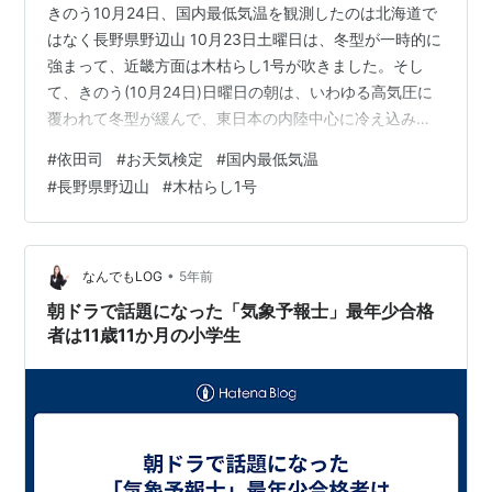
きのう10月24日、国内最低気温を観測したのは北海道で
はなく長野県野辺山 10月23日土曜日は、冬型が一時的に
強まって、近畿方面は木枯らし1号が吹きました。そし
て、きのう(10月24日)日曜日の朝は、いわゆる高気圧に
覆われて冬型が緩んで、東日本の内陸中心に冷え込みが
強まりました。 長野・野辺山が全国1位のマイナス4.9℃
#
依田司
#
お天気検定
#
国内最低気温
2位が、北海道・標茶のマイマス-4.8℃でした。
#
長野県野辺山
#
木枯らし1号
kenbunroku-net.com
•
なんでもLOG
5年前
朝ドラで話題になった「気象予報士」最年少合格
者は11歳11か月の小学生