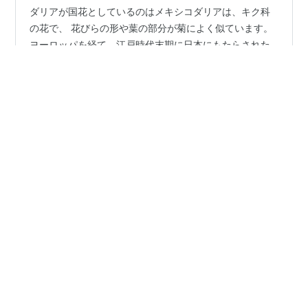
ダリアが国花としているのはメキシコダリアは、キク科
の花で、 花びらの形や葉の部分が菊によく似ています。
ヨーロッパを経て、江戸時代末期に日本にもたらされた
ダリアは、当時、天竺牡丹と呼ばれ、日本に広まりまし
た ダリアの原産地は、メキシコから中央アメリカの高原
地帯です。 メキシコでは、ダリアの花は儀式などにも使
#
ダリア
#
天竺牡丹
#
メキシコ国花
#
依田司
われることで、メキシコの人には象徴的な花です。
#
お天気検定
kenbunroku-net.com