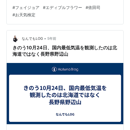
けでなく花びらも食べることが出来ます。をシロップ漬
#
フェイジョア
#
エディブルフラワー
#
依田司
けにして、炭酸水で割ったものは、甘みがあって、生で
#
お天気検定
も美味しく食べられて、彩りも良いことから、レストラ
ンなどでは、料理の飾り付けにも用いられることが多い
そうです。 こうした食用になる花のことを、エディブル
フラワーといいます。 エディブルフラワーの中では、珍
•
なんでもLOG
5年前
しく甘いんだそうです。 k…
きのう10月24日、国内最低気温を観測したのは北
海道ではなく長野県野辺山