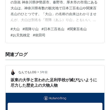
の別名 神奈川県伊勢原市、秦野市、厚木市の市境にある
大山は、神奈川県有数の観光地で日本三百名山や関東百
名山のひとつです。「大山」の名称の由来はわかりませ
んが、大山は別名を「雨降（あふ）り山」ともいい、大
山は雨乞いの神ともされ、農民の信仰を集めたそうで
#
大山
#
雨降り山
#
日本三百名山
#
関東百名山
す。 名前の由来は諸説ありますが、江戸時代の書物「新
#
お天気検定
#
依田司
編相模国風土記稿」には、「大山の頂上には常に雲がか
かっていて、人里に雨が降らないときでも、山中は雨模
様だったことから、その名前が付けられたのではない
関連ブログ
か」と書かれています。 これは、大山の麓にある相模湾
からの水蒸気によって雨雲ができて、雨が降るからだ…
•
なんでもLOG
5年前
坂東の大学と言われた足利学校が滅びないように
尽力した歴史上の大物人物